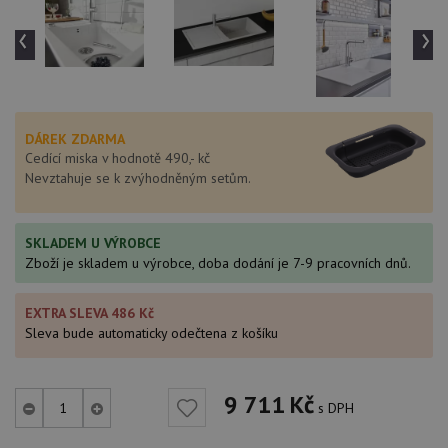
‹
›
DÁREK ZDARMA
Cedící miska v hodnotě 490,- kč
Nevztahuje se k zvýhodněným setům.
SKLADEM U VÝROBCE
Zboží je skladem u výrobce, doba dodání je 7-9 pracovních dnů.
EXTRA SLEVA 486 Kč
Sleva bude automaticky odečtena z košíku
9 711
Kč
s DPH