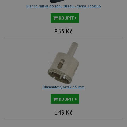
Blanco miska do rohu dřezu - černá 235866
KOUPIT
855
Kč
Diamantový vrták 35 mm
KOUPIT
149
Kč