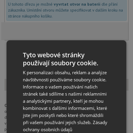
U tohoto dřezu je možné
vyvrtat otvor na baterii
dle přání
zákazníka. Umístění otvoru můžete specifikovat v dalším kroku na
stránce nákupního košíku.
Načíst dalších 5 ze zbývajících 43 setů
Tyto webové stránky
používají soubory cookie.
K personalizaci obsahu, reklam a analýze
návštěvnosti používáme soubory cookie.
Popis produktu
Informace o vašem používání našich
stránek také sdílíme s našimi reklamními
a analytickými partnery, kteří je mohou
Otvor pro baterii:
na spodní straně má dřez 2 částečně předvrtané
kombinovat s dalšími informacemi, které
otvory průměru 35 mm pro umístění baterie, excentru nebo
jste jim poskytli nebo které shromáždili
dávkovače saponátu. Tyto otvory je možné dovrtat diamantovým
při vašem používání jejich služeb.
Zásady
vrtákem 35 mm, který naleznete za zvýhodněnou cenu, jako
ochrany osobních údajů
příslušenství k dokoupení u produktu.