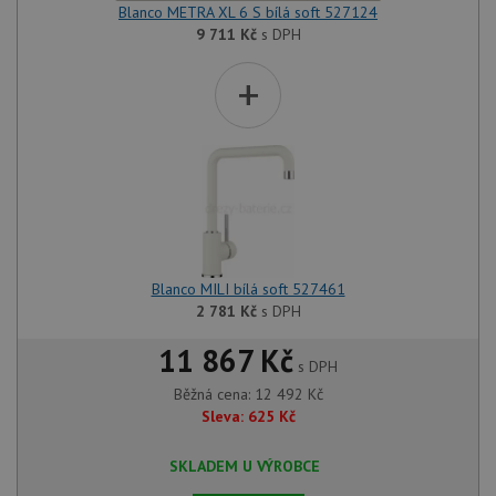
Blanco METRA XL 6 S bílá soft 527124
9 711
Kč
s DPH
+
Blanco MILI bílá soft 527461
2 781
Kč
s DPH
11 867 Kč
s DPH
Běžná cena:
12 492
Kč
Sleva:
625
Kč
SKLADEM U VÝROBCE