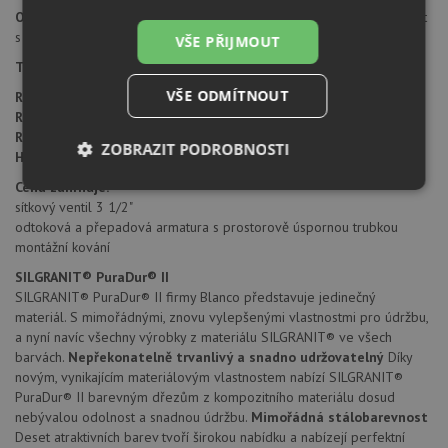
Orientace dřezu:
dřez je libovolně otočný, je možné jej nainstalovat
s odkapem doleva i doprava.
VŠE PŘIJMOUT
Typ montáže dřezu:
standartní uložení na desku.
VŠE ODMÍTNOUT
Rrozměr skříňky:
600 mm
Rozměr dřezu:
1000 x 500 mm
Rozměr dřezové nádoby:
490 x 430 mm
ZOBRAZIT PODROBNOSTI
Hloubka dřezu:
190 mm
Cena zahrnuje:
Nezbytně
Výkonové
Soubory
sítkový ventil 3 1/2"
nutné
soubory
cílení
soubory
odtoková a přepadová armatura s prostorově úspornou trubkou
montážní kování
SILGRANIT® PuraDur® II
SILGRANIT® PuraDur® II firmy Blanco představuje jedinečný
Funkční soubory
Nezařazené
materiál. S mimořádnými, znovu vylepšenými vlastnostmi pro údržbu,
soubory
a nyní navíc všechny výrobky z materiálu SILGRANIT® ve všech
barvách.
Nepřekonatelně trvanlivý a snadno udržovatelný
Díky
novým, vynikajícím materiálovým vlastnostem nabízí SILGRANIT®
PuraDur® II barevným dřezům z kompozitního materiálu dosud
nebývalou odolnost a snadnou údržbu.
Mimořádná stálobarevnost
Deset atraktivních barev tvoří širokou nabídku a nabízejí perfektní