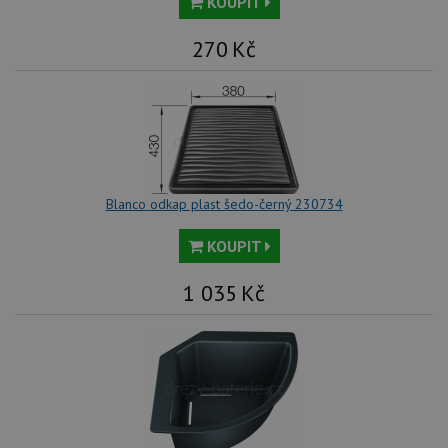
KOUPIT
270
Kč
Blanco odkap plast šedo-černý 230734
KOUPIT
1 035
Kč