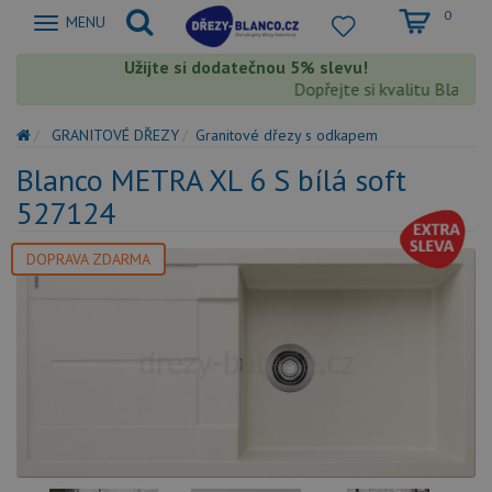
0
Zobrazit
MENU
nabidku
Užijte si dodatečnou 5% slevu!
Dopřejte si kvalitu Blanco s 
GRANITOVÉ DŘEZY
Granitové dřezy s odkapem
Blanco METRA XL 6 S bílá soft
527124
DOPRAVA ZDARMA