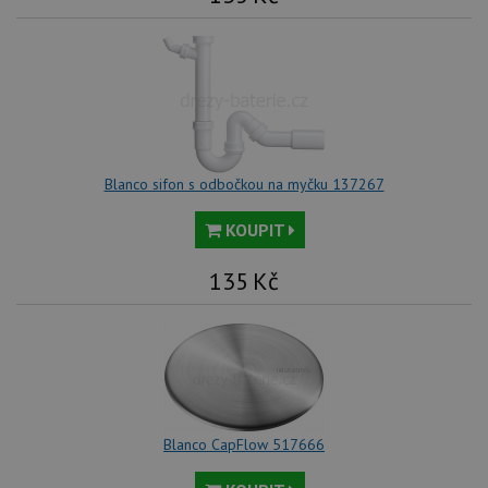
Blanco sifon s odbočkou na myčku 137267
KOUPIT
135
Kč
Blanco CapFlow 517666