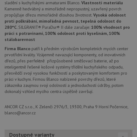
sladění s kuchyňskými armaturami Blanco.
Vlastnosti materiálu
Nezbytně nutné soubory
Výkonové soubory
Kamenně hedvábný a mimořádně nepropustný, uzavřený povrch
Soubory cílení
Funkční soubory
propůjčuje dřezu mimořádně dlouhou životnost.
Vysoká odolnost
Nezařazené soubory
proti poškrábání, mimořádná pevnost, tepelná odolnost do
280°C.
SILGRANIT® PuraDur® II dále zaručuje:
100% vhodnost pro
Nezbytně nutné soubory cookie umožňují základní
práci s potravinami, 100% odolnost proti kyselinám, 100%
funkce webových stránek, jako je přihlášení
stálobarevnost
uživatele a správa účtu. Webové stránky nelze bez
nezbytně nutných souborů cookie správně používat.
Firma Blanco
patří k předním výrobcům kompletních mycích center
prvotřídní kvality. Vzájemně navazující komponenty, od inovativních
Poskytovatel
/
Název
Vyprší
Popis
Doména
dřezů, přes perfektně přizpůsobené směšovací baterie, až po
inteligentně řešené košové systémy třídění kuchyňského odpadu,
udid
.drezy-blanco.cz
4 týdny 2
Tento 
přesvědčí svojí vysokou funkčností a poskytovaným komfortem pro
dny
se pou
jedine
práci v kuchyni. Firmou Blanco nabízené povrchy dřezů, které
identif
zákazníka zaujmou svojí odolností a jednoduchostí údržby, potom
zařízen
mají př
dokonalý vzhled mycího centra úspěšně završují.
webov
stránc
sledov
ANCOR CZ s.r.o., K Zelenči 2976/3, 19300, Praha 9 Horní Počernice,
použív
zlepšil
blanco@ancor.cz
uživat
zkušen
AWSALBCORS
1 týden
Pro
Amazon.com Inc.
Dostupné varianty
pokrač
widget-