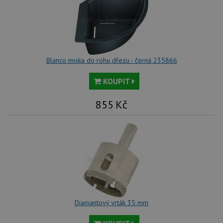
Blanco miska do rohu dřezu - černá 235866
KOUPIT
855
Kč
Diamantový vrták 35 mm