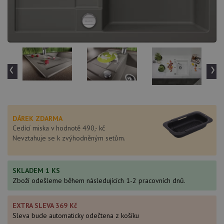
‹
›
DÁREK ZDARMA
Cedící miska v hodnotě 490,- kč
Nevztahuje se k zvýhodněným setům.
SKLADEM 1 KS
Zboží odešleme během následujících 1-2 pracovních dnů.
EXTRA SLEVA 369 Kč
Sleva bude automaticky odečtena z košíku