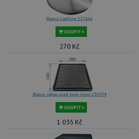
Blanco CapFlow 517666
KOUPIT
270
Kč
Blanco odkap plast šedo-černý 230734
KOUPIT
1 035
Kč