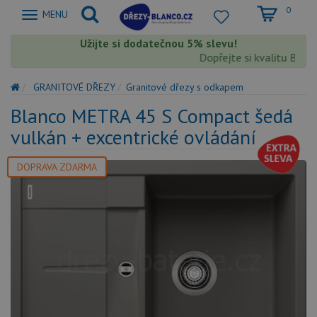
0
Zobrazit
MENU
nabidku
Užijte si dodatečnou 5% slevu!
Dopřejte si kvalitu Blanco 
GRANITOVÉ DŘEZY
Granitové dřezy s odkapem
Blanco METRA 45 S Compact šedá
vulkán + excentrické ovládání
DOPRAVA ZDARMA