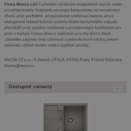
Poskytovatel
/
Firma Blanco
patří k předním výrobcům kompletních mycích center
Název
Vyprší
Popis
Doména
prvotřídní kvality. Vzájemně navazující komponenty, od inovativních
udid
.drezy-blanco.cz
4 týdny 2
Tento 
dřezů, přes perfektně přizpůsobené směšovací baterie, až po
dny
se pou
inteligentně řešené košové systémy třídění kuchyňského odpadu,
jedine
přesvědčí svojí vysokou funkčností a poskytovaným komfortem pro
identif
zařízen
práci v kuchyni. Firmou Blanco nabízené povrchy dřezů, které
mají př
zákazníka zaujmou svojí odolností a jednoduchostí údržby, potom
webov
stránc
dokonalý vzhled mycího centra úspěšně završují.
sledov
použív
zlepšil
ANCOR CZ s.r.o., K Zelenči 2976/3, 19300, Praha 9 Horní Počernice,
uživat
zkušen
blanco@ancor.cz
AWSALBCORS
1 týden
Pro
Amazon.com Inc.
pokrač
widget-
podpo
mediator.zopim.com
lepivos
Dostupné varianty
případ
použit
po aktu
zásadách ochrany soukromí společnosti Google
Chrom
vytvář
další 
cookie
lepivos
každou
těchto
lepivos