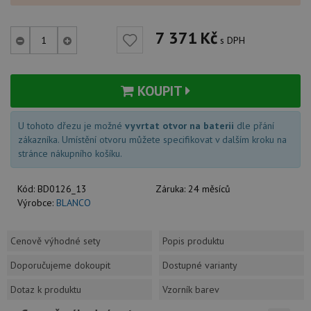
7 371
Kč
s DPH
KOUPIT
U tohoto dřezu je možné
vyvrtat otvor na baterii
dle přání
zákazníka. Umístění otvoru můžete specifikovat v dalším kroku na
stránce nákupního košíku.
Kód:
BD0126_13
Záruka:
24 měsíců
Výrobce:
BLANCO
Cenově výhodné sety
Popis produktu
Doporučujeme dokoupit
Dostupné varianty
Dotaz k produktu
Vzorník barev