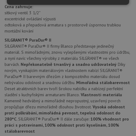
Nezbytně
Výkonové
Soubory
Cena zahrnuje:
nutné
soubory
cílení
sítkový ventil 3 1/2"
soubory
excentrické ovládání výpusti
odtoková a přepadová armatura s prostorově úspornou trubkou
montážní kování
Funkční soubory
Nezařazené
SILGRANIT® PuraDur® II
soubory
SILGRANIT® PuraDur® II firmy Blanco představuje jedinečný
materiál. S mimořádnými, znovu vylepšenými vlastnostmi pro údržbu,
a nyní navíc všechny výrobky z materiálu SILGRANIT® ve všech
barvách.
Nepřekonatelně trvanlivý a snadno udržovatelný
Díky
novým, vynikajícím materiálovým vlastnostem nabízí SILGRANIT®
PuraDur® II barevným dřezům z kompozitního materiálu dosud
nebývalou odolnost a snadnou údržbu.
Mimořádná stálobarevnost
Nezbytně nutné soubory
Výkonové soubory
Deset atraktivních barev tvoří širokou nabídku a nabízejí perfektní
sladění s kuchyňskými armaturami Blanco.
Vlastnosti materiálu
Soubory cílení
Funkční soubory
Kamenně hedvábný a mimořádně nepropustný, uzavřený povrch
Nezařazené soubory
propůjčuje dřezu mimořádně dlouhou životnost.
Vysoká odolnost
proti poškrábání, mimořádná pevnost, tepelná odolnost do
Nezbytně nutné soubory cookie umožňují základní
280°C.
SILGRANIT® PuraDur® II dále zaručuje:
100% vhodnost pro
funkce webových stránek, jako je přihlášení
uživatele a správa účtu. Webové stránky nelze bez
práci s potravinami, 100% odolnost proti kyselinám, 100%
nezbytně nutných souborů cookie správně používat.
stálobarevnost