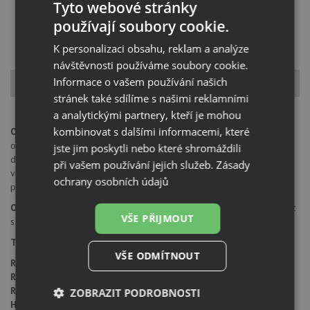
Načíst dalších 5 ze zbývajících 45 setů
Tyto webové stránky
používají soubory cookie.
K personalizaci obsahu, reklam a analýze
návštěvnosti používáme soubory cookie.
Popis produktu
Informace o vašem používání našich
stránek také sdílíme s našimi reklamními
a analytickými partnery, kteří je mohou
kombinovat s dalšími informacemi, které
Otvor pro baterii:
na spodní straně má dřez 2 částečně předvrtané
otvory průměru 35 mm pro umístění baterie, excentru nebo
jste jim poskytli nebo které shromáždili
dávkovače saponátu. Tyto otvory je možné dovrtat diamantovým
při vašem používání jejich služeb.
Zásady
vrtákem 35 mm, který naleznete za zvýhodněnou cenu, jako
ochrany osobních údajů
příslušenství k dokoupení u produktu.
Orientace dřezu:
dřez je libovolně otočný, je možné jej nainstalovat
VŠE PŘIJMOUT
s odkapem doleva i doprava.
Typ montáže dřezu:
standartní uložení na desku.
VŠE ODMÍTNOUT
Rozměr skříňky:
450 mm
Rozměr dřezu:
680 x 500 mm
Rozměr dřezové nádoby:
345 x 430 mm
ZOBRAZIT PODROBNOSTI
Hloubka dřezu:
190 mm