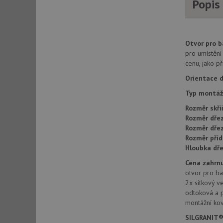
Popis
AWSALBCORS
Otvor pro ba
CookieScriptConse
pro umístěn
cenu, jako p
Orientace d
AUTORIZACE
Typ montáž
Rozměr skří
Rozměr dřez
Rozměr dře
Název
Rozměr příd
Název
Hloubka dře
_ga
VISITOR_PRIVACY_
Cena zahrnu
otvor pro bat
2x sítkový ve
odtoková a 
_ga_9T91YFLEPX
montážní kov
__Secure-YNID
IDE
SILGRANIT®