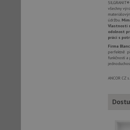
SILGRANIT® P
všechny výr
materiálový
sid
údržbu.
Mim
Vlastnosti 
odolnost pr
sid
práci s pot
Firma Blan
test_cookie
perfektně př
funkčností a
jednoduchost
YSC
ANCOR CZ s.r
_gcl_au
Dostu
__Secure-ROLLOU
VISITOR_INFO1_LIV