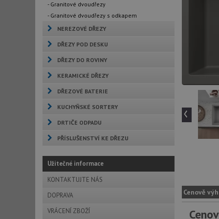
- Granitové dvoudřezy
- Granitové dvoudřezy s odkapem
NEREZOVÉ DŘEZY
DŘEZY POD DESKU
DŘEZY DO ROVINY
KERAMICKÉ DŘEZY
DŘEZOVÉ BATERIE
‹
KUCHYŇSKÉ SORTERY
DRTIČE ODPADU
PŘÍSLUŠENSTVÍ KE DŘEZU
Užitečné informace
KONTAKTUJTE NÁS
Cenově výh
DOPRAVA
VRÁCENÍ ZBOŽÍ
Cenov