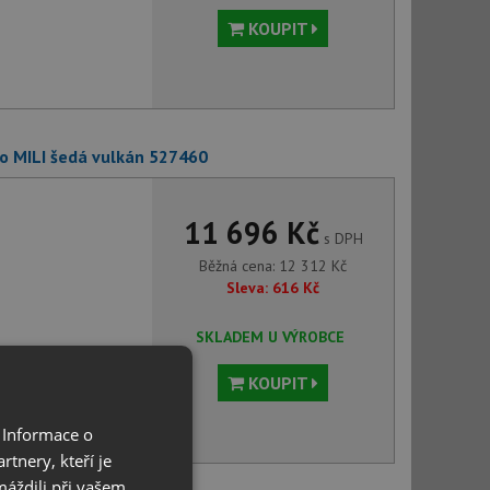
KOUPIT
o MILI šedá vulkán 527460
11 696 Kč
s DPH
Běžná cena:
12 312
Kč
Sleva:
616
Kč
SKLADEM U VÝROBCE
KOUPIT
 Informace o
tnery, kteří je
máždili při vašem