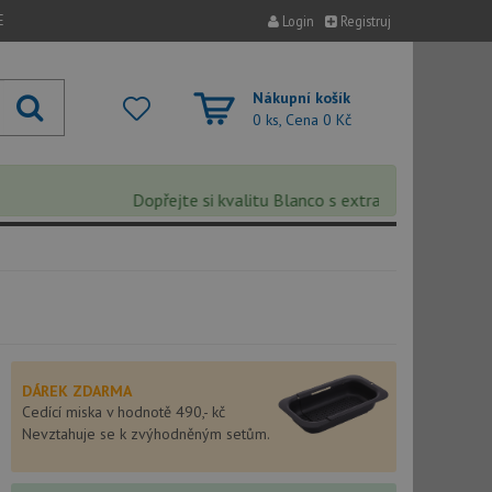
E
Login
Registruj
Nákupní košík
0 ks, Cena
0 Kč
Dopřejte si kvalitu Blanco s extra 5% slevou – sleva 
DÁREK ZDARMA
Cedící miska v hodnotě 490,- kč
Nevztahuje se k zvýhodněným setům.