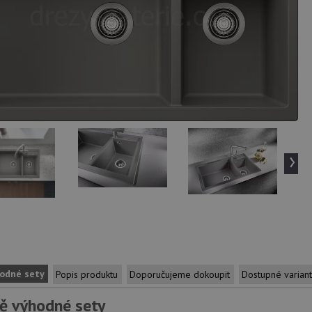
›
odné sety
Popis produktu
Doporučujeme dokoupit
Dostupné varian
ě výhodné sety