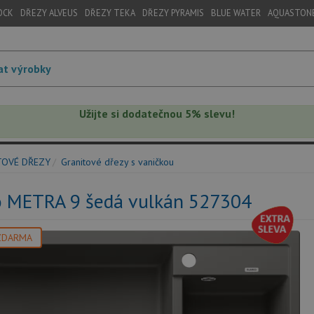
OCK
DŘEZY ALVEUS
DŘEZY TEKA
DŘEZY PYRAMIS
BLUE WATER
AQUASTON
Užijte si dodatečnou 5% slevu!
TOVÉ DŘEZY
Granitové dřezy s vaničkou
o METRA 9 šedá vulkán 527304
ZDARMA