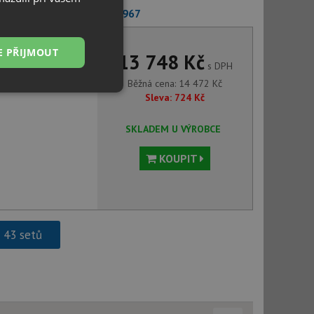
 MIDA-S šedá vulkán 526967
E PŘIJMOUT
13 748 Kč
s DPH
Běžná cena:
14 472
Kč
Nezařazené
Sleva:
724
Kč
soubory
SKLADEM U VÝROBCE
KOUPIT
řazené soubory
 správa účtu. Webové
h 43 setů
ci zařízení, která
používání a zlepšila