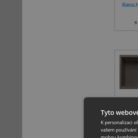
Blanco 
9
Blanco 
Tyto webové
K personalizaci 
9
vašem používání n
mohou kombinovat