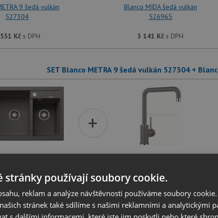
METRA 9 šedá vulkán
Blanco MIDA šedá vulkán
527304
526965
 531
Kč
s DPH
3 141
Kč
s DPH
SET Blanco METRA 9 šedá vulkán 527304 + Blanc
+
METRA 9 šedá vulkán
Blanco MILI šedá vulkán
527304
527460
 stránky používají soubory cookie.
obsahu, reklam a analýze návštěvnosti používáme soubory cookie.
 531
Kč
s DPH
2 781
Kč
s DPH
ašich stránek také sdílíme s našimi reklamními a analytickými par
 s dalšími informacemi, které jste jim poskytli nebo které shro