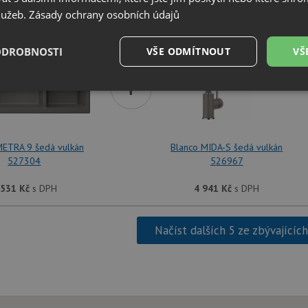
SET Blanco METRA 9 šedá vulkán 527304 + Blanco
služeb.
Zásady ochrany osobních údajů
ODROBNOSTI
VŠE ODMÍTNOUT
VŠ
+
é
Výkonové
Soubory cílení
Funkční soubory
soubory
METRA 9 šedá vulkán
Blanco MIDA-S šedá vulkán
527304
526967
 531
Kč
s DPH
4 941
Kč
s DPH
é soubory
Výkonové soubory
Soubory cílení
Funkční soubory
Neza
ry cookie umožňují základní funkce webových stránek, jako je přihlášení uživatele a
Načíst dalších 5 ze zbývajícíc
zbytně nutných souborů cookie správně používat.
Poskytovatel
/
Vyprší
Popis
Doména
.drezy-blanco.cz
4 týdny 2
Tento cookie se používá k jedinečné identifika
dny
mají přístup k webové stránce, aby sledovala 
uživatelskou zkušenost.