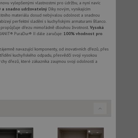
vatel používá
novu vylepšenými vlastnostmi pro údržbu, a nyní navíc
ou koncový uživatel
ý a snadno udržovatelný
Díky novým, vynikajícím
ebu.
tního materiálu dosud nebývalou odolnost a snadnou
, ale pokud je
abízejí perfektní sladění s kuchyňskými armaturami Blanco.
e pravděpodobně
propůjčuje dřezu mimořádně dlouhou životnost.
Vysoká
RANIT® PuraDur® II dále zaručuje:
100% vhodnost pro
, ale pokud je
e pravděpodobně
Vzájemně navazující komponenty, od inovativních dřezů, přes
t DoubleClick
třídění kuchyňského odpadu, přesvědčí svojí vysokou
stila, zda prohlížeč
chy dřezů, které zákazníka zaujmou svojí odolností a
okie.
ke sledování
t Doubleclick a
vatel používá
ou koncový uživatel
ebu.
e sledování
be vložená do
webu používá novou