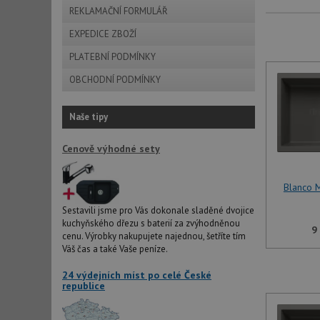
REKLAMAČNÍ FORMULÁŘ
EXPEDICE ZBOŽÍ
PLATEBNÍ PODMÍNKY
OBCHODNÍ PODMÍNKY
Naše tipy
Cenově výhodné sety
Blanco 
Sestavili jsme pro Vás dokonale sladěné dvojice
kuchyňského dřezu s baterií za zvýhodněnou
9
cenu. Výrobky nakupujete najednou, šetříte tím
Váš čas a také Vaše peníze.
24 výdejních míst po celé České
republice