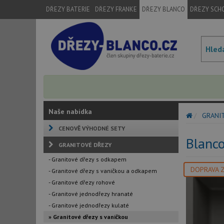
DŘEZY BATERIE
DŘEZY FRANKE
DŘEZY BLANCO
DŘEZY SCH
Naše nabídka
GRANI
CENOVĚ VÝHODNÉ SETY
Blanc
GRANITOVÉ DŘEZY
- Granitové dřezy s odkapem
DOPRAVA 
- Granitové dřezy s vaničkou a odkapem
- Granitové dřezy rohové
- Granitové jednodřezy hranaté
- Granitové jednodřezy kulaté
» Granitové dřezy s vaničkou