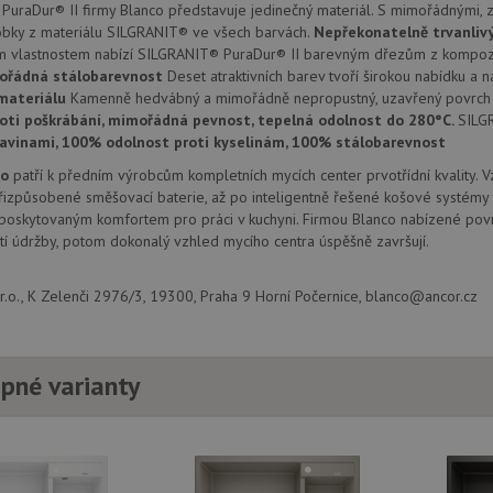
provádí informace o tom, jak koncový uži
.doubleclick.net
uraDur® II firmy Blanco představuje jedinečný materiál. S mimořádnými, z
webové stránky a jakoukoli reklamu, kter
obky z materiálu SILGRANIT® ve všech barvách.
Nepřekonatelně trvanliv
mohl vidět před návštěvou uvedeného w
m vlastnostem nabízí SILGRANIT® PuraDur® II barevným dřezům z kompozi
.seznam.cz
4 týdny 2
Toto je velmi běžný název souboru cookie
ořádná stálobarevnost
Deset atraktivních barev tvoří širokou nabídku a n
dny
nalezen jako soubor cookie relace, bud
použit jako pro správu stavu relace.
materiálu
Kamenně hedvábný a mimořádně nepropustný, uzavřený povrch 
oti poškrábání, mimořádná pevnost, tepelná odolnost do 280°C.
SILG
.drezy-
4 týdny 2
Toto je velmi běžný název souboru cookie
ravinami, 100% odolnost proti kyselinám, 100% stálobarevnost
blanco.cz
dny
nalezen jako soubor cookie relace, bud
použit jako pro správu stavu relace.
co
patří k předním výrobcům kompletních mycích center prvotřídní kvality. 
15 minut
Tento soubor cookie nastavuje společnos
Google LLC
izpůsobené směšovací baterie, až po inteligentně řešené košové systémy 
(kterou vlastní společnost Google), aby zji
.doubleclick.net
 poskytovaným komfortem pro práci v kuchyni. Firmou Blanco nabízené povr
návštěvníka webu podporuje soubory co
í údržby, potom dokonalý vzhled mycího centra úspěšně završují.
Zavřením
Tento soubor cookie nastavuje YouTube 
Google LLC
prohlížeče
zobrazení vložených videí.
.youtube.com
.o., K Zelenči 2976/3, 19300, Praha 9 Horní Počernice, blanco@ancor.cz
3 měsíce
Tento soubor cookie nastavuje společnos
Google LLC
provádí informace o tom, jak koncový uži
.drezy-
webové stránky a jakoukoli reklamu, kter
blanco.cz
mohl vidět před návštěvou uvedeného w
pné varianty
T_TOKEN
.youtube.com
6 měsíců
E
6 měsíců
Tento soubor cookie nastavuje Youtube k
Google LLC
uživatelských předvoleb pro videa Youtu
.youtube.com
webů; může také určit, zda návštěvník 
nebo starou verzi rozhraní Youtube.