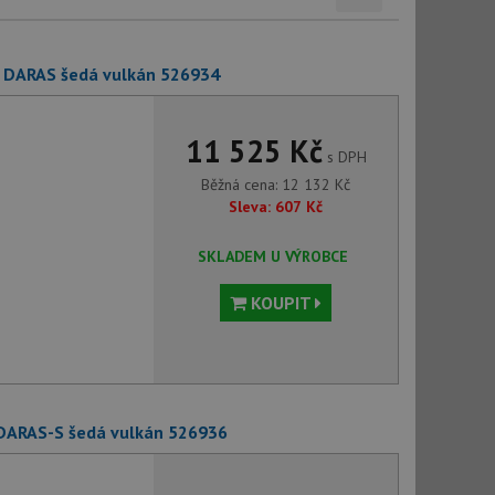
o DARAS šedá vulkán 526934
11 525 Kč
s DPH
Běžná cena:
12 132
Kč
Sleva:
607
Kč
SKLADEM U VÝROBCE
KOUPIT
 DARAS-S šedá vulkán 526936