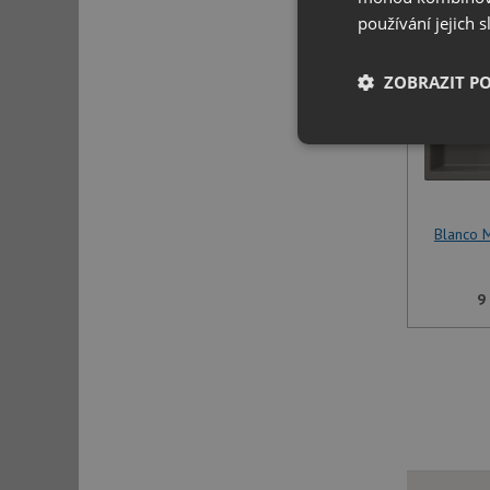
používání jejich 
ZOBRAZIT P
Nezbytně nutn
soubory
Blanco 
9
Nezbytně nutn
Nezbytně nutné soubo
stránky nelze bez ne
Název
udid