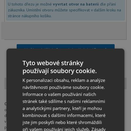
U tohoto dřezu je možné
vyvrtat otvor na baterii
dle přání
zákazníka. Umístění otvoru můžete specifikovat v dalším kroku na
stránce nákupního košíku.
Načíst dalších 5 ze zbývajících 43 setů
Tyto webové stránky
používají soubory cookie.
K personalizaci obsahu, reklam a analýze
Popis produktu
návštěvnosti používáme soubory cookie.
Informace o vašem používání našich
stránek také sdílíme s našimi reklamními
Otvor pro baterii:
na spodní straně má dřez 4 částečně předvrtané
a analytickými partnery, kteří je mohou
otvory průměru 35 mm pro umístění baterie, excentru nebo
kombinovat s dalšími informacemi, které
dávkovače saponátu. Tyto otvory je možné dovrtat diamantovým
vrtákem 35 mm, který naleznete za zvýhodněnou cenu, jako
jste jim poskytli nebo které shromáždili
příslušenství k dokoupení u produktu.
při vašem používání jejich služeb.
Zásady