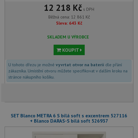
12 218 Kč
s DPH
Běžná cena:
12 861
Kč
Sleva:
643
Kč
SKLADEM U VÝROBCE
KOUPIT
U tohoto dřezu je možné
vyvrtat otvor na baterii
dle přání
zákazníka. Umístění otvoru můžete specifikovat v dalším kroku na
stránce nákupního košíku.
SET Blanco METRA 6 S bílá soft s excentrem 527116
+ Blanco DARAS-S bílá soft 526937