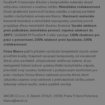
PuraDur® II barevným dřezům z kompozitního materiálu dosud
nebývalou odolnost a snadnou údržbu.
Mimořádná stálobarevnost
Nezbytně nutné soubory
Výkonové soubory
Deset atraktivních barev tvoří širokou nabídku a nabízejí perfektní
sladění s kuchyňskými armaturami Blanco.
Vlastnosti materiálu
Soubory cílení
Funkční soubory
Kamenně hedvábný a mimořádně nepropustný, uzavřený povrch
Nezařazené soubory
propůjčuje dřezu mimořádně dlouhou životnost.
Vysoká odolnost
proti poškrábání, mimořádná pevnost, tepelná odolnost do
Nezbytně nutné soubory cookie umožňují základní
280°C.
SILGRANIT® PuraDur® II dále zaručuje:
100% vhodnost pro
funkce webových stránek, jako je přihlášení
uživatele a správa účtu. Webové stránky nelze bez
práci s potravinami, 100% odolnost proti kyselinám, 100%
nezbytně nutných souborů cookie správně používat.
stálobarevnost
Poskytovatel
/
Firma Blanco
patří k předním výrobcům kompletních mycích center
Název
Vyprší
Popis
Doména
prvotřídní kvality. Vzájemně navazující komponenty, od inovativních
udid
.drezy-blanco.cz
4 týdny 2
Tento 
dřezů, přes perfektně přizpůsobené směšovací baterie, až po
dny
se pou
inteligentně řešené košové systémy třídění kuchyňského odpadu,
jedine
přesvědčí svojí vysokou funkčností a poskytovaným komfortem pro
identif
zařízen
práci v kuchyni. Firmou Blanco nabízené povrchy dřezů, které
mají př
zákazníka zaujmou svojí odolností a jednoduchostí údržby, potom
webov
stránc
dokonalý vzhled mycího centra úspěšně završují.
sledov
použív
zlepšil
ANCOR CZ s.r.o., K Zelenči 2976/3, 19300, Praha 9 Horní Počernice,
uživat
zkušen
blanco@ancor.cz