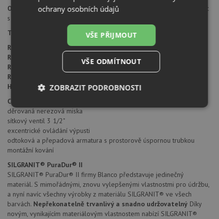
ochrany osobních údajů
Orientace dřezu:
dřez je libovolně otočný, je možné jej nainstalovat
s odkapem doleva i doprava.
Typ montáže dřezu:
standartní uložení na desku.
VŠE PŘIJMOUT
Rozměr skříňky:
od 600 mm
Rozměr dřezu:
1000 x 500 mm
VŠE ODMÍTNOUT
Rozměr dřezové nádoby:
360 x 430 mm
Rozměr přídavné vaničky:
170 x 285 mm
Hloubka dřezu:
190/130 mm
ZOBRAZIT PODROBNOSTI
Cena zahrnuje:
Nezbytně
Výkonové
Soubory
děrovaná nerezová miska
nutné
soubory
cílení
sítkový ventil 3 1/2"
soubory
excentrické ovládání výpusti
odtoková a přepadová armatura s prostorově úspornou trubkou
montážní kování
Funkční soubory
Nezařazené
SILGRANIT® PuraDur® II
soubory
SILGRANIT® PuraDur® II firmy Blanco představuje jedinečný
materiál. S mimořádnými, znovu vylepšenými vlastnostmi pro údržbu,
a nyní navíc všechny výrobky z materiálu SILGRANIT® ve všech
barvách.
Nepřekonatelně trvanlivý a snadno udržovatelný
Díky
novým, vynikajícím materiálovým vlastnostem nabízí SILGRANIT®