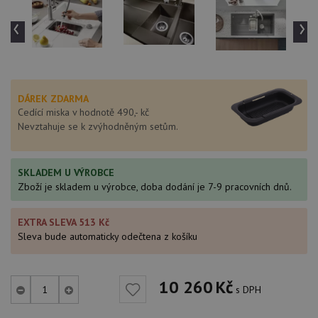
‹
›
DÁREK ZDARMA
Cedící miska v hodnotě 490,- kč
Nevztahuje se k zvýhodněným setům.
SKLADEM U VÝROBCE
Zboží je skladem u výrobce, doba dodání je 7-9 pracovních dnů.
EXTRA SLEVA 513 Kč
Sleva bude automaticky odečtena z košíku
10 260
Kč
s DPH