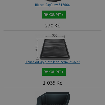
Blanco CapFlow 517666
KOUPIT
270
Kč
Blanco odkap plast šedo-černý 230734
KOUPIT
1 035
Kč