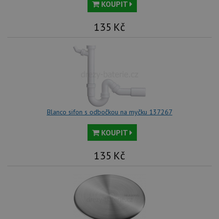
KOUPIT
135
Kč
Blanco sifon s odbočkou na myčku 137267
KOUPIT
135
Kč