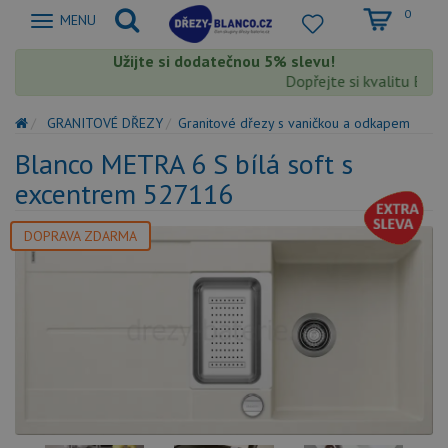
0
Zobrazit
MENU
nabidku
Užijte si dodatečnou 5% slevu!
Dopřejte si kvalitu Blanco
GRANITOVÉ DŘEZY
Granitové dřezy s vaničkou a odkapem
Blanco METRA 6 S bílá soft s
excentrem 527116
DOPRAVA ZDARMA