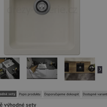
›
odné sety
Popis produktu
Doporučujeme dokoupit
Dostupné varian
ě výhodné sety