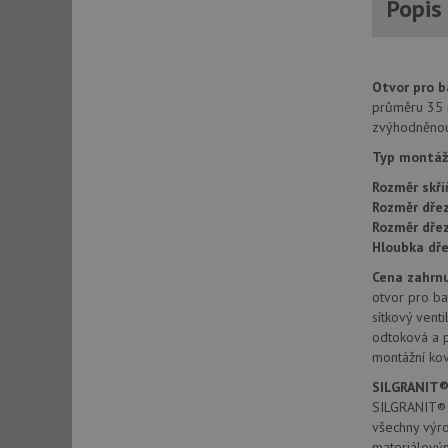
Popis
AWSALBCORS
Otvor pro ba
CookieScriptConse
průměru 35 
zvýhodněnou 
Typ montáž
AUTORIZACE
Rozměr skří
Rozměr dřez
Rozměr dře
Hloubka dře
Název
Cena zahrnu
Název
otvor pro bat
_ga
sítkový vent
VISITOR_PRIVACY_
odtoková a 
montážní kov
SILGRANIT®
_ga_9T91YFLEPX
SILGRANIT® P
__Secure-YNID
všechny výr
IDE
materiálový