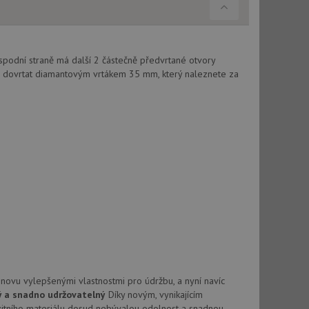
použití CORS po
 cookie lepivosti
ch na trvání s
spodní straně má další 2 částečně předvrtané otvory
cript.com k
 dovrtat diamantovým vrtákem 35 mm, který naleznete za
y cookie
okie-Script.com
tics - což je
oogle. Tento soubor
uhlasu uživatele a
ím náhodně
ebem. Zaznamenává
í každého požadavku
zásadami ochrany
relacích a
 že jejich
respektovány.
vu relace.
novu vylepšenými vlastnostmi pro údržbu, a nyní navíc
ý a snadno udržovatelný
Díky novým, vynikajícím
t Doubleclick a
tního materiálu dosud nebývalou odolnost a snadnou