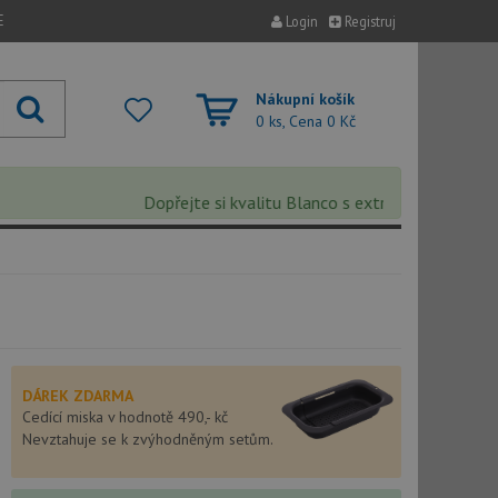
E
Login
Registruj
Nákupní košík
0 ks, Cena
0 Kč
Dopřejte si kvalitu Blanco s extra 5% slevou – slev
DÁREK ZDARMA
Cedící miska v hodnotě 490,- kč
Nevztahuje se k zvýhodněným setům.