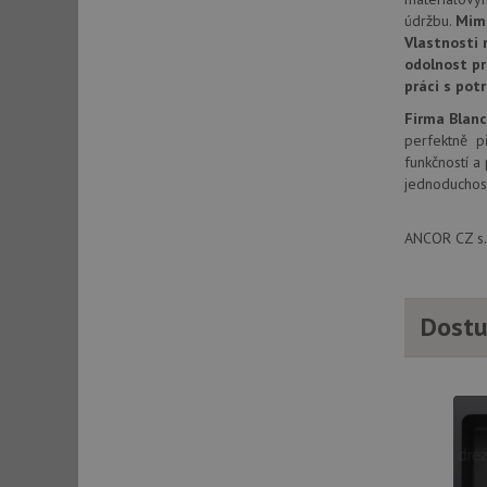
údržbu.
Mim
Vlastnosti 
odolnost pr
sid
práci s pot
Firma Blan
sid
perfektně př
funkčností a
jednoduchost
test_cookie
ANCOR CZ s.r
YSC
_gcl_au
Dostu
__Secure-ROLLOU
VISITOR_INFO1_LIV