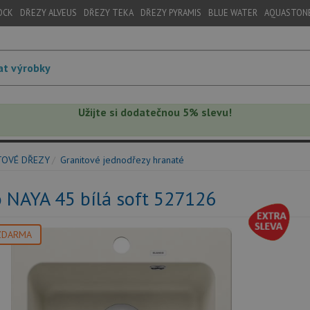
OCK
DŘEZY ALVEUS
DŘEZY TEKA
DŘEZY PYRAMIS
BLUE WATER
AQUASTON
Užijte si dodatečnou 5% slevu!
TOVÉ DŘEZY
Granitové jednodřezy hranaté
 NAYA 45 bílá soft 527126
ZDARMA