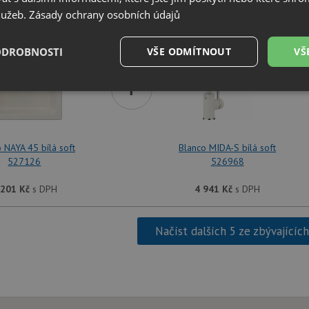
SET Blanco NAYA 45 bílá soft 527126 + Blanco
služeb.
Zásady ochrany osobních údajů
ODROBNOSTI
VŠE ODMÍTNOUT
VŠ
+
é
Výkonové
Soubory cílení
Funkční soubory
soubory
 NAYA 45 bílá soft
Blanco MIDA-S bílá soft
527126
526968
 201
Kč
s DPH
4 941
Kč
s DPH
é soubory
Výkonové soubory
Soubory cílení
Funkční soubory
Neza
ry cookie umožňují základní funkce webových stránek, jako je přihlášení uživatele a
Načíst dalších 5 ze zbývajícíc
zbytně nutných souborů cookie správně používat.
Poskytovatel
/
Vyprší
Popis
Doména
.drezy-blanco.cz
4 týdny 2
Tento cookie se používá k jedinečné identifika
dny
mají přístup k webové stránce, aby sledovala 
uživatelskou zkušenost.