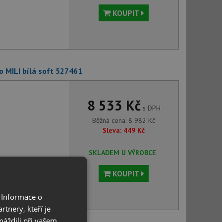
KOUPIT
o MILI bílá soft 527461
8 533 Kč
s DPH
Běžná cena:
8 982
Kč
Sleva:
449
Kč
SKLADEM U VÝROBCE
KOUPIT
 Informace o
tnery, kteří je
máždili při vašem