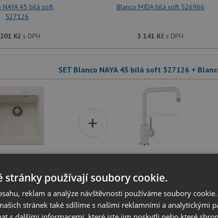
 NAYA 45 bílá soft
Blanco MIDA bílá soft 526966
527126
 201
Kč
s DPH
3 141
Kč
s DPH
SET Blanco NAYA 45 bílá soft 527126 + Blanc
+
 NAYA 45 bílá soft
Blanco MILI bílá soft 527461
527126
 stránky používají soubory cookie.
obsahu, reklam a analýze návštěvnosti používáme soubory cookie.
 201
Kč
s DPH
2 781
Kč
s DPH
ašich stránek také sdílíme s našimi reklamními a analytickými par
 s dalšími informacemi, které jste jim poskytli nebo které shro