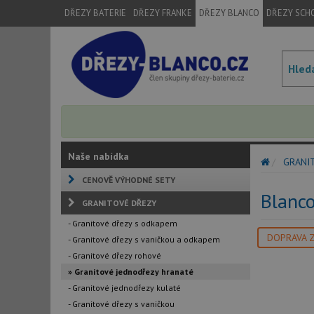
DŘEZY BATERIE
DŘEZY FRANKE
DŘEZY BLANCO
DŘEZY SCH
Naše nabídka
GRANI
CENOVĚ VÝHODNÉ SETY
Blanco
GRANITOVÉ DŘEZY
- Granitové dřezy s odkapem
DOPRAVA 
- Granitové dřezy s vaničkou a odkapem
- Granitové dřezy rohové
» Granitové jednodřezy hranaté
- Granitové jednodřezy kulaté
- Granitové dřezy s vaničkou