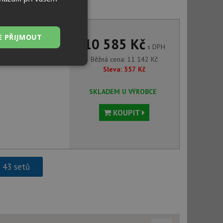
 MIDA-S bílá soft 526968
E PŘIJMOUT
10 585 Kč
s DPH
Běžná cena:
11 142
Kč
Nezařazené
Sleva:
557
Kč
soubory
SKLADEM U VÝROBCE
KOUPIT
řazené soubory
 správa účtu. Webové
h 43 setů
ci zařízení, která
používání a zlepšila