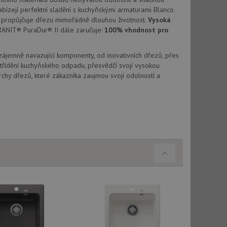
vatel používá
ou koncový uživatel
abízejí perfektní sladění s kuchyňskými armaturami Blanco.
ebu.
propůjčuje dřezu mimořádně dlouhou životnost.
Vysoká
RANIT® PuraDur® II dále zaručuje:
100% vhodnost pro
, ale pokud je
e pravděpodobně
Vzájemně navazující komponenty, od inovativních dřezů, přes
, ale pokud je
třídění kuchyňského odpadu, přesvědčí svojí vysokou
e pravděpodobně
chy dřezů, které zákazníka zaujmou svojí odolností a
t DoubleClick
stila, zda prohlížeč
okie.
ke sledování
t Doubleclick a
vatel používá
ou koncový uživatel
ebu.
e sledování
be vložená do
webu používá novou