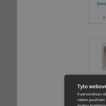
Blanco
6
Blanco
Tyto webové
K personalizaci 
6
vašem používání n
mohou kombinovat