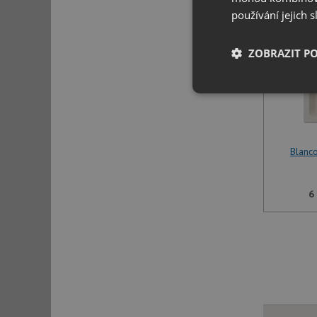
používání jejich 
ZOBRAZIT P
Nezbytně nutn
soubory
Blanco
6
Nezbytně nutn
Nezbytně nutné soubo
stránky nelze bez ne
Název
udid