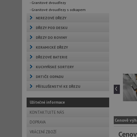
- Granitové dvoudřezy
- Granitové dvoudřezy s odkapem
NEREZOVÉ DŘEZY
DŘEZY POD DESKU
DŘEZY DO ROVINY
KERAMICKÉ DŘEZY
DŘEZOVÉ BATERIE
KUCHYŇSKÉ SORTERY
DRTIČE ODPADU
‹
PŘÍSLUŠENSTVÍ KE DŘEZU
Užitečné informace
KONTAKTUJTE NÁS
Cenově výh
DOPRAVA
VRÁCENÍ ZBOŽÍ
Cenov