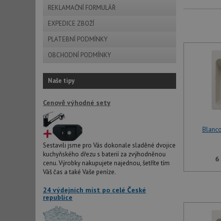
REKLAMAČNÍ FORMULÁŘ
EXPEDICE ZBOŽÍ
PLATEBNÍ PODMÍNKY
OBCHODNÍ PODMÍNKY
Naše tipy
Cenově výhodné sety
Blanco
Sestavili jsme pro Vás dokonale sladěné dvojice
kuchyňského dřezu s baterií za zvýhodněnou
6
cenu. Výrobky nakupujete najednou, šetříte tím
Váš čas a také Vaše peníze.
24 výdejních míst po celé České
republice