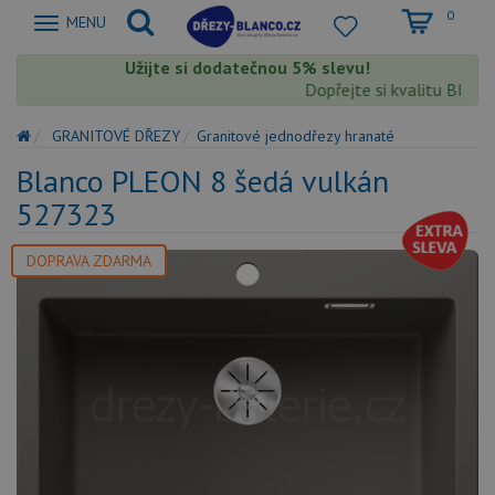
0
Zobrazit
MENU
nabidku
Užijte si dodatečnou 5% slevu!
Dopřejte si kvalitu Blanco 
GRANITOVÉ DŘEZY
Granitové jednodřezy hranaté
Blanco PLEON 8 šedá vulkán
527323
DOPRAVA ZDARMA