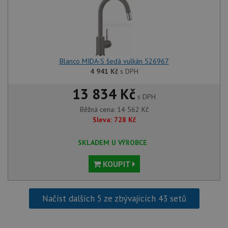
Blanco MIDA-S šedá vulkán 526967
4 941
Kč
s DPH
13 834 Kč
s DPH
Běžná cena:
14 562
Kč
Sleva:
728
Kč
SKLADEM U VÝROBCE
KOUPIT
Načíst dalších 5 ze zbývajících 43 setů