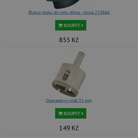
Blanco miska do rohu dřezu - černá 235866
KOUPIT
855
Kč
Diamantový vrták 35 mm
KOUPIT
149
Kč