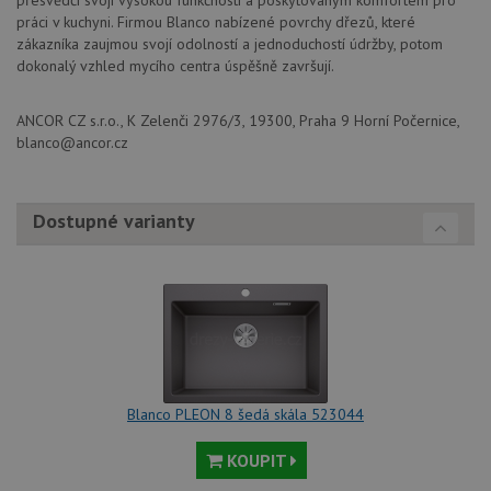
přesvědčí svojí vysokou funkčností a poskytovaným komfortem pro
práci v kuchyni. Firmou Blanco nabízené povrchy dřezů, které
Nezbytně nutné soubory
Výkonové soubory
zákazníka zaujmou svojí odolností a jednoduchostí údržby, potom
Soubory cílení
Funkční soubory
dokonalý vzhled mycího centra úspěšně završují.
Nezařazené soubory
ANCOR CZ s.r.o., K Zelenči 2976/3, 19300, Praha 9 Horní Počernice,
Nezbytně nutné soubory cookie umožňují základní
funkce webových stránek, jako je přihlášení
blanco@ancor.cz
uživatele a správa účtu. Webové stránky nelze bez
nezbytně nutných souborů cookie správně používat.
Poskytovatel
/
Dostupné varianty
Název
Vyprší
Popis
Doména
udid
.drezy-blanco.cz
4 týdny 2
Tento 
dny
se pou
jedine
identif
zařízen
mají př
webov
stránc
sledov
použív
zlepšil
Blanco PLEON 8 šedá skála 523044
uživat
zkušen
KOUPIT
AWSALBCORS
1 týden
Pro
Amazon.com Inc.
pokrač
widget-