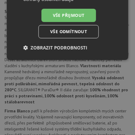
montážní kování
SILGRANIT® PuraDur® II
VŠE PŘIJMOUT
SILGRANIT® PuraDur® II firmy Blanco představuje jedinečný
materiál. S mimořádnými, znovu vylepšenými vlastnostmi pro údržbu,
a nyní navíc všechny výrobky z materiálu SILGRANIT® ve všech
VŠE ODMÍTNOUT
barvách.
Nepřekonatelně trvanlivý a snadno udržovatelný
Díky
novým, vynikajícím materiálovým vlastnostem nabízí SILGRANIT®
ZOBRAZIT PODROBNOSTI
PuraDur® II barevným dřezům z kompozitního materiálu dosud
nebývalou odolnost a snadnou údržbu.
Mimořádná stálobarevnost
Deset atraktivních barev tvoří širokou nabídku a nabízejí perfektní
Nezbytně
Výkonové
Soubory
nutné
soubory
cílení
sladění s kuchyňskými armaturami Blanco.
Vlastnosti materiálu
soubory
Kamenně hedvábný a mimořádně nepropustný, uzavřený povrch
propůjčuje dřezu mimořádně dlouhou životnost.
Vysoká odolnost
proti poškrábání, mimořádná pevnost, tepelná odolnost do
280°C.
SILGRANIT® PuraDur® II dále zaručuje:
100% vhodnost pro
Funkční soubory
Nezařazené
práci s potravinami, 100% odolnost proti kyselinám, 100%
soubory
stálobarevnost
Firma Blanco
patří k předním výrobcům kompletních mycích center
prvotřídní kvality. Vzájemně navazující komponenty, od inovativních
dřezů, přes perfektně přizpůsobené směšovací baterie, až po
inteligentně řešené košové systémy třídění kuchyňského odpadu,