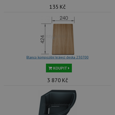
135
Kč
Blanco kompozitní krájecí deska 230700
KOUPIT
3 870
Kč