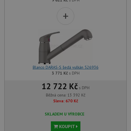
9 621
Kč
s DPH
+
Blanco DARAS-S šedá vulkán 526936
3 771
Kč
s DPH
12 722 Kč
s DPH
Běžná cena:
13 392
Kč
Sleva:
670
Kč
SKLADEM U VÝROBCE
KOUPIT