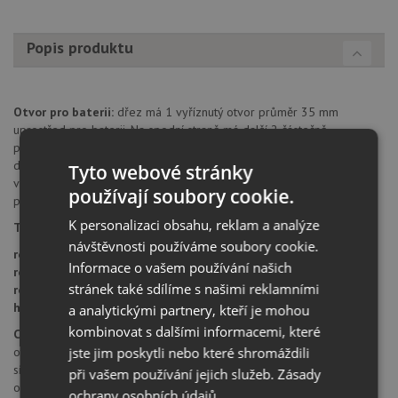
Popis produktu
Otvor pro baterii:
dřez má 1 vyříznutý otvor průměr 35 mm
uprostřed pro baterii. Na spodní straně má další 2 částečně
předvrtané otvory průměru 35 mm pro umístění excentru nebo
dávkovače saponátu. Tyto otvory je možné dovrtat diamantovým
Tyto webové stránky
vrtákem 35 mm, který naleznete za zvýhodněnou cenu, jako
používají soubory cookie.
příslušenství k dokoupení u produktu.
K personalizaci obsahu, reklam a analýze
Typ montáže dřezu:
standartní uložení na desku.
návštěvnosti používáme soubory cookie.
rozměr skříňky:
od 800 mm
Informace o vašem používání našich
rozměr dřezu:
700 x 510 mm
stránek také sdílíme s našimi reklamními
rozměr dřezové nádoby:
630 x 400 mm
hloubka dřezu:
220 mm
a analytickými partnery, kteří je mohou
kombinovat s dalšími informacemi, které
Cena zahrnuje:
jste jim poskytli nebo které shromáždili
otvor pro baterii
sítkový ventil 3 1/2" InFino
při vašem používání jejich služeb.
Zásady
odtoková a přepadová armatura s prostorově úspornou trubkou
ochrany osobních údajů