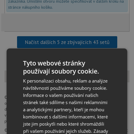
zákazníka. Umístění otvoru můžete specifikovat v dalším kroku na
stránce nákupního košíku.
Načíst dalších 5 ze zbývajících 43 setů
Tyto webové stránky
používají soubory cookie.
Popis produktu
K personalizaci obsahu, reklam a analýze
návštěvnosti používáme soubory cookie.
Informace o vašem používání našich
Otvor pro baterii:
na spodní straně má dřez 4 částečně předvrtané
stránek také sdílíme s našimi reklamními
otvory průměru 35 mm pro umístění baterie, excentru nebo
dávkovače saponátu. Tyto otvory je možné dovrtat diamantovým
a analytickými partnery, kteří je mohou
vrtákem 35 mm, který naleznete za zvýhodněnou cenu, jako
kombinovat s dalšími informacemi, které
příslušenství k dokoupení u produktu.
jste jim poskytli nebo které shromáždili
Orientace dřezu:
dřez je libovolně otočný, je možné jej nainstalovat
při vašem používání jejich služeb.
Zásady