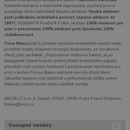
Kamenně hedvábný a mimořádně nepropustný, uzavřený povrch
Nezbytně nutné soubory
Výkonové soubory
propůjčuje dřezu mimořádně dlouhou životnost.
Vysoká odolnost
proti poškrábání, mimořádná pevnost, tepelná odolnost do
Soubory cílení
Funkční soubory
280°C.
SILGRANIT® PuraDur® II dále zaručuje:
100% vhodnost pro
Nezařazené soubory
práci s potravinami, 100% odolnost proti kyselinám, 100%
stálobarevnost
Nezbytně nutné soubory cookie umožňují základní
funkce webových stránek, jako je přihlášení
Firma Blanco
patří k předním výrobcům kompletních mycích center
uživatele a správa účtu. Webové stránky nelze bez
prvotřídní kvality. Vzájemně navazující komponenty, od inovativních
nezbytně nutných souborů cookie správně používat.
dřezů, přes perfektně přizpůsobené směšovací baterie, až po
inteligentně řešené košové systémy třídění kuchyňského odpadu,
Poskytovatel
/
Název
Vyprší
Popis
Doména
přesvědčí svojí vysokou funkčností a poskytovaným komfortem pro
práci v kuchyni. Firmou Blanco nabízené povrchy dřezů, které
udid
.drezy-blanco.cz
4 týdny 2
Tento 
dny
se pou
zákazníka zaujmou svojí odolností a jednoduchostí údržby, potom
jedine
dokonalý vzhled mycího centra úspěšně završují.
identif
zařízen
mají př
webov
ANCOR CZ s.r.o., K Zelenči 2976/3, 19300, Praha 9 Horní Počernice,
stránc
blanco@ancor.cz
sledov
použív
zlepšil
uživat
zkušen
Dostupné varianty