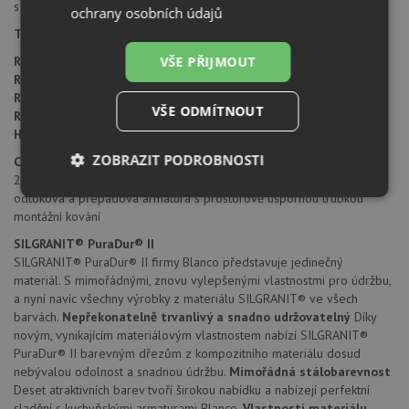
s odkapem doleva i doprava.
ochrany osobních údajů
Typ montáže dřezu:
standartní uložení na desku.
Rozměr skříňky:
od 600 mm
VŠE PŘIJMOUT
Rozměr dřezu:
1000 x 500 mm
Rozměr dřezové nádoby:
350 x 420 mm
VŠE ODMÍTNOUT
Rozměr přídavné vaničky:
165 x 255 mm
Hloubka dřezu:
190/100 mm
ZOBRAZIT PODROBNOSTI
Cena zahrnuje:
2x sítkový ventil 3 1/2"
odtoková a přepadová armatura s prostorově úspornou trubkou
Nezbytně
Výkonové
Soubory
nutné
soubory
cílení
montážní kování
soubory
SILGRANIT® PuraDur® II
SILGRANIT® PuraDur® II firmy Blanco představuje jedinečný
materiál. S mimořádnými, znovu vylepšenými vlastnostmi pro údržbu,
a nyní navíc všechny výrobky z materiálu SILGRANIT® ve všech
Funkční soubory
Nezařazené
soubory
barvách.
Nepřekonatelně trvanlivý a snadno udržovatelný
Díky
novým, vynikajícím materiálovým vlastnostem nabízí SILGRANIT®
PuraDur® II barevným dřezům z kompozitního materiálu dosud
nebývalou odolnost a snadnou údržbu.
Mimořádná stálobarevnost
Deset atraktivních barev tvoří širokou nabídku a nabízejí perfektní
sladění s kuchyňskými armaturami Blanco.
Vlastnosti materiálu