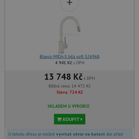
+
Blanco MIDA-S bílá soft 526968
4 941
Kč
s DPH
13 748 Kč
s DPH
Běžná cena:
14 472
Kč
Sleva:
724
Kč
SKLADEM U VÝROBCE
KOUPIT
U tohoto dřezu je možné
vyvrtat otvor na baterii
dle přání