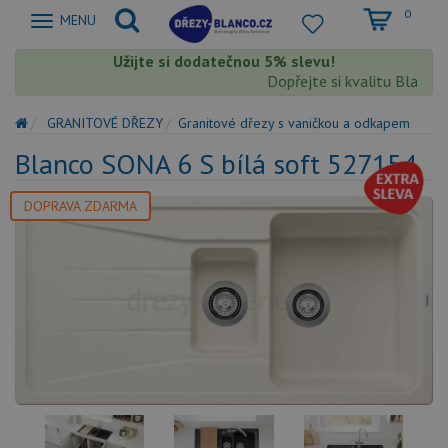
0
Zobrazit
MENU
nabidku
Užijte si dodatečnou 5% slevu!
Dopřejte si kvalitu Blanco s
GRANITOVÉ DŘEZY
Granitové dřezy s vaničkou a odkapem
Blanco SONA 6 S bílá soft 527154
DOPRAVA ZDARMA