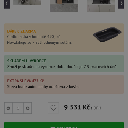
‹
›
DÁREK ZDARMA
Cedící miska v hodnotě 490,- kč
Nevztahuje se k zvýhodněným setům.
SKLADEM U VÝROBCE
Zboží je skladem u výrobce, doba dodání je 7-9 pracovních dnů.
EXTRA SLEVA 477 Kč
Sleva bude automaticky odečtena z košíku
9 531
Kč
s DPH