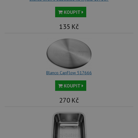
KOUPIT
135
Kč
Blanco CapFlow 517666
KOUPIT
270
Kč