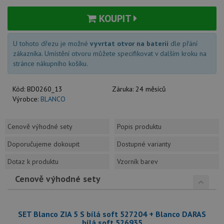
KOUPIT
U tohoto dřezu je možné
vyvrtat otvor na baterii
dle přání
zákazníka. Umístění otvoru můžete specifikovat v dalším kroku na
stránce nákupního košíku.
Kód:
BD0260_13
Záruka:
24 měsíců
Výrobce:
BLANCO
Cenově výhodné sety
Popis produktu
Doporučujeme dokoupit
Dostupné varianty
Dotaz k produktu
Vzorník barev
Cenově výhodné sety
SET Blanco ZIA 5 S bílá soft 527204 + Blanco DARAS
bílá soft 526935