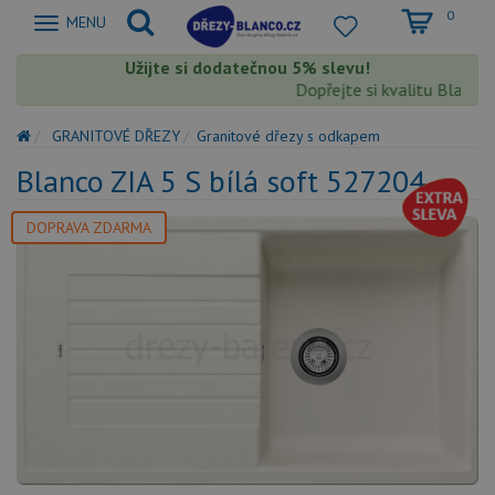
0
Zobrazit
MENU
nabidku
Užijte si dodatečnou 5% slevu!
Dopřejte si kvalitu Blanco s 
GRANITOVÉ DŘEZY
Granitové dřezy s odkapem
Blanco ZIA 5 S bílá soft 527204
DOPRAVA ZDARMA