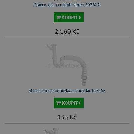
vl
Blanco koš na nádobí nerez 507829
we
tak
ná
KOUPIT
we
no
sta
2 160
Kč
roz
Yo
Blanco sifon s odbočkou na myčku 137262
KOUPIT
135
Kč