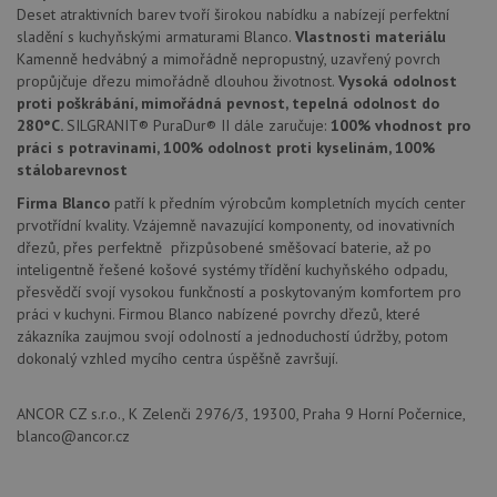
zařízen
Deset atraktivních barev tvoří širokou nabídku a nabízejí perfektní
mají př
webov
sladění s kuchyňskými armaturami Blanco.
Vlastnosti materiálu
stránc
Kamenně hedvábný a mimořádně nepropustný, uzavřený povrch
sledov
propůjčuje dřezu mimořádně dlouhou životnost.
Vysoká odolnost
použív
zlepšil
proti poškrábání, mimořádná pevnost, tepelná odolnost do
uživat
280°C.
SILGRANIT® PuraDur® II dále zaručuje:
100% vhodnost pro
zkušen
práci s potravinami, 100% odolnost proti kyselinám, 100%
AWSALBCORS
1 týden
Pro
Amazon.com Inc.
stálobarevnost
pokrač
widget-
podpo
mediator.zopim.com
Firma Blanco
patří k předním výrobcům kompletních mycích center
lepivos
případ
prvotřídní kvality. Vzájemně navazující komponenty, od inovativních
použit
dřezů, přes perfektně přizpůsobené směšovací baterie, až po
po aktu
zásadách ochrany soukromí společnosti Google
Chrom
inteligentně řešené košové systémy třídění kuchyňského odpadu,
vytvář
přesvědčí svojí vysokou funkčností a poskytovaným komfortem pro
další 
práci v kuchyni. Firmou Blanco nabízené povrchy dřezů, které
cookie
lepivos
zákazníka zaujmou svojí odolností a jednoduchostí údržby, potom
každou
dokonalý vzhled mycího centra úspěšně završují.
těchto
lepivos
založe
trvání 
ANCOR CZ s.r.o., K Zelenči 2976/3, 19300, Praha 9 Horní Počernice,
názve
blanco@ancor.cz
AWSA
(ALB).
CookieScriptConsent
5 měsíců
Tento 
CookieScript