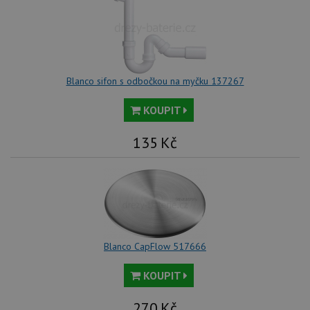
Blanco sifon s odbočkou na myčku 137267
KOUPIT
135
Kč
Blanco CapFlow 517666
KOUPIT
270
Kč