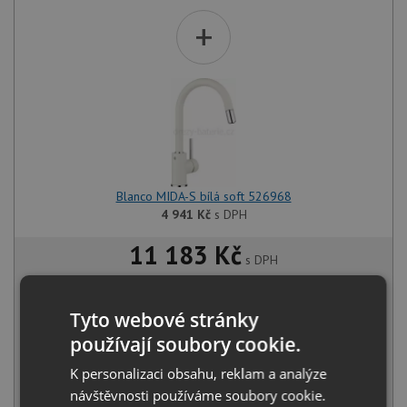
+
Blanco MIDA-S bílá soft 526968
4 941
Kč
s DPH
11 183 Kč
s DPH
Běžná cena:
11 772
Kč
Sleva:
589
Kč
Tyto webové stránky
používají soubory cookie.
SKLADEM
K personalizaci obsahu, reklam a analýze
KOUPIT
návštěvnosti používáme soubory cookie.