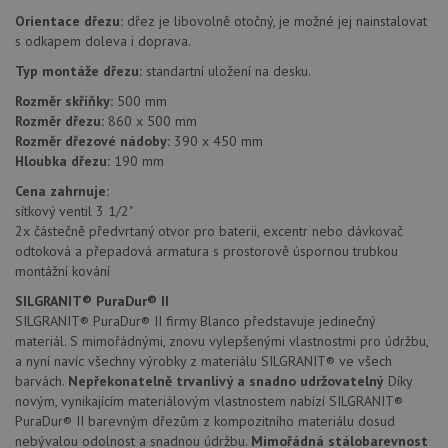
Orientace dřezu:
dřez je libovolně otočný, je možné jej nainstalovat
Funkční soubory
Nezařazené
soubory
s odkapem doleva i doprava.
Typ montáže dřezu:
standartní uložení na desku.
Rozměr skříňky:
500 mm
Rozměr dřezu:
860 x 500 mm
Rozměr dřezové nádoby:
390 x 450 mm
Hloubka dřezu:
190 mm
Nezbytně nutné soubory
Výkonové soubory
Cena zahrnuje:
Soubory cílení
Funkční soubory
sítkový ventil 3 1/2"
2x částečně předvrtaný otvor pro baterii, excentr nebo dávkovač
Nezařazené soubory
odtoková a přepadová armatura s prostorově úspornou trubkou
montážní kování
Nezbytně nutné soubory cookie umožňují základní
funkce webových stránek, jako je přihlášení
SILGRANIT® PuraDur® II
uživatele a správa účtu. Webové stránky nelze bez
nezbytně nutných souborů cookie správně používat.
SILGRANIT® PuraDur® II firmy Blanco představuje jedinečný
materiál. S mimořádnými, znovu vylepšenými vlastnostmi pro údržbu,
Poskytovatel
/
Název
Vyprší
Popis
a nyní navíc všechny výrobky z materiálu SILGRANIT® ve všech
Doména
barvách.
Nepřekonatelně trvanlivý a snadno udržovatelný
Díky
udid
.drezy-blanco.cz
4 týdny 2
Tento 
novým, vynikajícím materiálovým vlastnostem nabízí SILGRANIT®
dny
se pou
PuraDur® II barevným dřezům z kompozitního materiálu dosud
jedine
identif
nebývalou odolnost a snadnou údržbu.
Mimořádná stálobarevnost