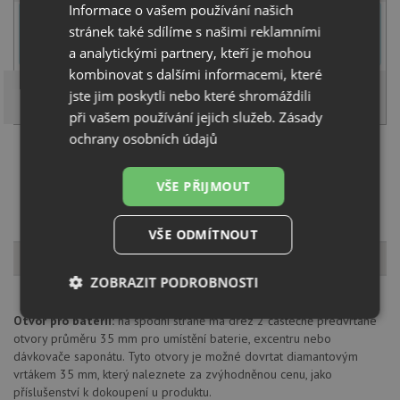
Informace o vašem používání našich
U tohoto dřezu je možné
vyvrtat otvor na baterii
dle přání
stránek také sdílíme s našimi reklamními
zákazníka. Umístění otvoru můžete specifikovat v dalším kroku na
stránce nákupního košíku.
a analytickými partnery, kteří je mohou
kombinovat s dalšími informacemi, které
jste jim poskytli nebo které shromáždili
při vašem používání jejich služeb.
Zásady
ochrany osobních údajů
Načíst dalších 5 ze zbývajících 43 setů
VŠE PŘIJMOUT
VŠE ODMÍTNOUT
Popis produktu
ZOBRAZIT PODROBNOSTI
Otvor pro baterii:
na spodní straně má dřez 2 částečně předvrtané
Nezbytně
Výkonové
Soubory
nutné
soubory
cílení
otvory průměru 35 mm pro umístění baterie, excentru nebo
soubory
dávkovače saponátu. Tyto otvory je možné dovrtat diamantovým
vrtákem 35 mm, který naleznete za zvýhodněnou cenu, jako
příslušenství k dokoupení u produktu.