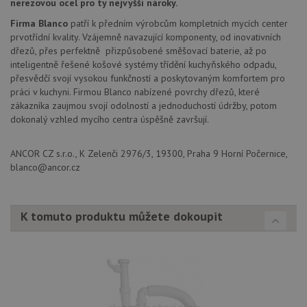
nerezovou ocel pro ty nejvyšší nároky.
re
stránku na webu
a slouží k
__Secure-YNID
.youtube.com
6 měsíců
Firma Blanco
patří k předním výrobcům kompletních mycích center
výpočtu údajů o
prvotřídní kvality. Vzájemně navazující komponenty, od inovativních
návštěvnících,
IDE
1 rok
Te
Google LLC
relacích a
dřezů, přes perfektně přizpůsobené směšovací baterie, až po
co
.doubleclick.net
kampaních pro
na
inteligentně řešené košové systémy třídění kuchyňského odpadu,
analytické
sp
přehledy webů.
přesvědčí svojí vysokou funkčností a poskytovaným komfortem pro
Dou
pr
práci v kuchyni. Firmou Blanco nabízené povrchy dřezů, které
_ga_9T91YFLEPX
.drezy-
1 rok
Tento soubor
in
zákazníka zaujmou svojí odolností a jednoduchostí údržby, potom
blanco.cz
1
cookie používá
tom
měsíc
Google Analytics
dokonalý vzhled mycího centra úspěšně završují.
ko
k zachování
uži
stavu relace.
we
a j
ANCOR CZ s.r.o., K Zelenči 2976/3, 19300, Praha 9 Horní Počernice,
rek
blanco@ancor.cz
ko
uži
vid
ná
uv
K tomuto produktu můžete dokoupit
we
sid
.seznam.cz
4 týdny 2
Tot
dny
bě
so
ale
nal
so
rel
pr