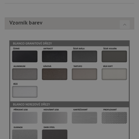
prohlížeče
co
.youtube.com
na
Yo
sl
zo
Vzorník barev
vlo
_gcl_au
3 měsíce
Te
Google LLC
co
.drezy-
na
blanco.cz
sp
Dou
pr
in
tom
ko
uži
we
a j
rek
ko
uži
vid
ná
uv
we
__Secure-ROLLOUT_TOKEN
.youtube.com
6 měsíců
VISITOR_INFO1_LIVE
6 měsíců
Te
Google LLC
co
.youtube.com
na