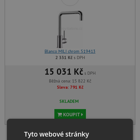
Blanco MILI chrom 519413
2 331
Kč
s DPH
15 031 Kč
s DPH
Běžná cena:
15 822
Kč
Sleva:
791
Kč
SKLADEM
KOUPIT
Tyto webové stránky
SET Blanco ANDANO 700-IF/A nerez hedvábný lesk s