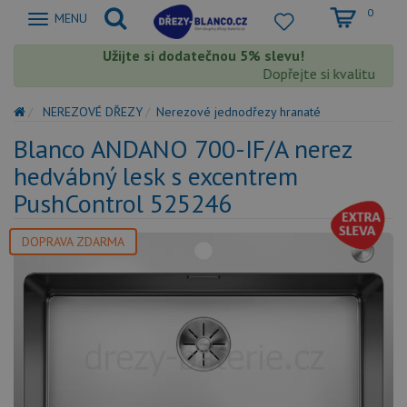
0
Zobrazit
MENU
nabidku
Užijte si dodatečnou 5% slevu!
Dopřejte si kvalitu Blanc
NEREZOVÉ DŘEZY
Nerezové jednodřezy hranaté
Blanco ANDANO 700-IF/A nerez
hedvábný lesk s excentrem
PushControl 525246
DOPRAVA ZDARMA