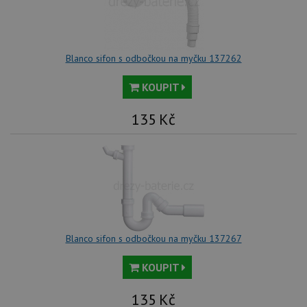
pou
spr
rel
sid
.drezy-
4 týdny 2
Tot
blanco.cz
dny
bě
Blanco sifon s odbočkou na myčku 137262
so
ale
nal
KOUPIT
so
rel
pr
135
Kč
pou
spr
rel
test_cookie
15 minut
Te
Google LLC
co
.doubleclick.net
na
sp
Do
(kt
sp
Goo
zji
Blanco sifon s odbočkou na myčku 137267
pro
ná
we
KOUPIT
po
so
135
Kč
YSC
Zavřením
Te
Google LLC