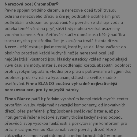
_ga
1 rok
Tento název
Google LLC
Doména
Nerezová ocel ChromoDur®
1
souboru cookie
.drezy-
měsíc
je spojen s
Pevné spojení tvrdého chromu a nerezové oceli tvoří trvalou
blanco.cz
VISITOR_PRIVACY_METADATA
6 měsíců
Te
YouTube
Google
coo
.youtube.com
ochranu nerezového dřezu a činí jej podstatně odolnějším proti
Universal
uk
poškrábání a stopám po používání. Na povrchu se stahuje voda a
Analytics - což je
so
významná
uži
odtéká téměř všechna pryč, stěží tedy mohou vznikat usazeniny
aktualizace
vo
vodního kamene. Pro ošetřování stačí v domácnosti běžný hadřík a
běžněji
pro
používané
trochu mycího prostředku. Tím je zaručena trvalá čistota dřezu.
int
analytické
we
Nerez
- stěží existuje jiný materiál, který by se dal lépe začlenit do
služby Google.
Za
Tento soubor
okolního prostředí každé kuchyně, než je nerezová ocel. Její
úd
cookie se
so
nejdůležitější vlastnosti jsou: klasický estetický vzhled nepodléhající
používá k
náv
vlivu času ani módy, materiál nepodléhající korozi, absolutní odolnost
rozlišení
rů
jedinečných
zá
proti vysokým teplotám, vhodná pro práci s potravinami a hygienická,
uživatelů
oc
odolnost proti skvrnám a kyselinám, stálost na světle, snadné
přiřazením
os
náhodně
ošetřování.
Firma BLANCO používá výhradně nejkvalitnější
a 
vygenerovaného
kte
nerezovou ocel pro ty nejvyšší nároky.
čísla jako
jej
identifikátoru
pre
Firma Blanco
patří k předním výrobcům kompletních mycích center
klienta. Je
bu
součástí
prvotřídní kvality. Vzájemně navazující komponenty, od inovativních
bu
každého
sez
dřezů, přes perfektně přizpůsobené směšovací baterie, až po
požadavku na
re
stránku na webu
inteligentně řešené košové systémy třídění kuchyňského odpadu,
a slouží k
__Secure-YNID
.youtube.com
6 měsíců
přesvědčí svojí vysokou funkčností a poskytovaným komfortem pro
výpočtu údajů o
práci v kuchyni. Firmou Blanco nabízené povrchy dřezů, které
návštěvnících,
IDE
1 rok
Te
Google LLC
relacích a
zákazníka zaujmou svojí odolností a jednoduchostí údržby, potom
co
.doubleclick.net