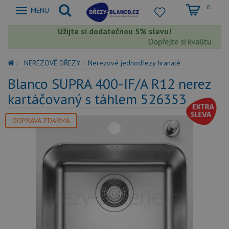
0
Zobrazit
MENU
nabidku
Užijte si dodatečnou 5% slevu!
Dopřejte si kvalitu Blan
NEREZOVÉ DŘEZY
Nerezové jednodřezy hranaté
Blanco SUPRA 400-IF/A R12 nerez
kartáčovaný s táhlem 526353
DOPRAVA ZDARMA