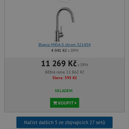
mají př
webov
stránc
sledov
použív
zlepšil
uživat
zkušen
AWSALBCORS
1 týden
Pro
Amazon.com Inc.
Blanco MIDA-S chrom 521454
pokrač
widget-
podpo
mediator.zopim.com
4 041
Kč
s DPH
lepivos
případ
11 269 Kč
použit
s DPH
po aktu
zásadách ochrany soukromí společnosti Google
Chrom
Běžná cena:
11 862
Kč
vytvář
další 
Sleva:
593
Kč
cookie
lepivos
každou
SKLADEM
těchto
lepivos
založe
KOUPIT
trvání 
názve
AWSA
(ALB).
Načíst dalších 5 ze zbývajících 27 setů
CookieScriptConsent
5 měsíců
Tento 
CookieScript