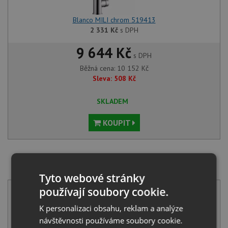
Blanco MILI chrom 519413
2 331
Kč
s DPH
9 644 Kč
s DPH
Běžná cena:
10 152
Kč
Sleva:
508
Kč
SKLADEM
KOUPIT
SET Blanco SUPRA 400-IF/A R12 nerez kartáčovaný s
táhlem 526353 + Blanco MIDA chrom 517742
Tyto webové stránky
používají soubory cookie.
K personalizaci obsahu, reklam a analýze
návštěvnosti používáme soubory cookie.