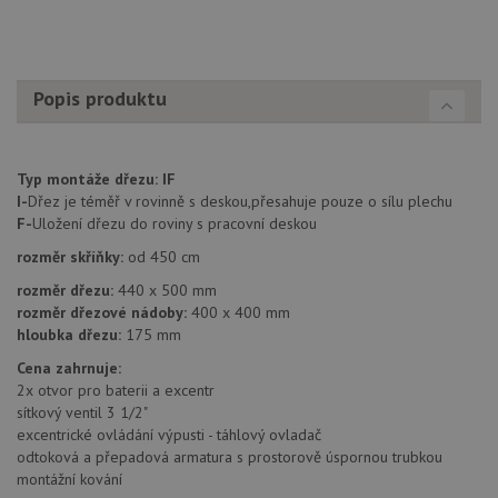
4 týdny
cookie
www.drezy-
použív
blanco.cz
služba
Cookie
Script
zapam
Popis produktu
předvo
souhla
soubo
cookie
návště
Je nut
Typ montáže dřezu:
IF
banne
I-
Dřez je téměř v rovinně s deskou,přesahuje pouze o sílu plechu
cookie
Cookie
F-
Uložení dřezu do roviny s pracovní deskou
Script
fungov
rozměr skříňky:
od 450 cm
správn
rozměr dřezu:
440 x 500 mm
AUTORIZACE
www.drezy-
Zavřením
rozměr dřezové nádoby:
400 x 400 mm
blanco.cz
prohlížeče
hloubka dřezu:
175 mm
Cena zahrnuje:
2x otvor pro baterii a excentr
sítkový ventil 3 1/2"
excentrické ovládání výpusti - táhlový ovladač
Poskytovatel
odtoková a přepadová armatura s prostorově úspornou trubkou
Název
Vyprší
Popis
/
Doména
montážní kování
Poskytovatel
/
Název
Vyprší
Po