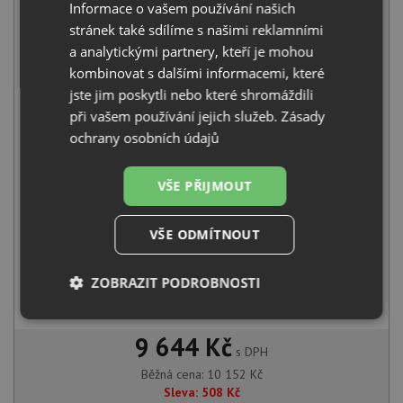
Informace o vašem používání našich
stránek také sdílíme s našimi reklamními
Blanco SUPRA 400-IF/A R12 nerez kartáčovaný s táhlem
a analytickými partnery, kteří je mohou
526353
kombinovat s dalšími informacemi, které
7 821
Kč
s DPH
jste jim poskytli nebo které shromáždili
při vašem používání jejich služeb.
Zásady
+
ochrany osobních údajů
VŠE PŘIJMOUT
VŠE ODMÍTNOUT
ZOBRAZIT PODROBNOSTI
Blanco MIDA chrom 517742
2 331
Kč
s DPH
Nezbytně
Výkonové
Soubory
nutné
soubory
cílení
9 644 Kč
soubory
s DPH
Běžná cena:
10 152
Kč
Sleva:
508
Kč