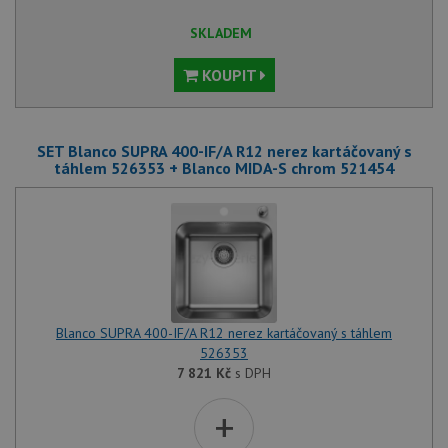
Funkční soubory
Nezařazené
SKLADEM
soubory
KOUPIT
SET Blanco SUPRA 400-IF/A R12 nerez kartáčovaný s
táhlem 526353 + Blanco MIDA-S chrom 521454
Nezbytně nutné soubory
Výkonové soubory
Soubory cílení
Funkční soubory
Nezařazené soubory
Nezbytně nutné soubory cookie umožňují základní
funkce webových stránek, jako je přihlášení
uživatele a správa účtu. Webové stránky nelze bez
nezbytně nutných souborů cookie správně používat.
Blanco SUPRA 400-IF/A R12 nerez kartáčovaný s táhlem
Poskytovatel
/
526353
Název
Vyprší
Popis
Doména
7 821
Kč
s DPH
udid
.drezy-blanco.cz
4 týdny 2
Tento 
dny
se pou
+
jedine
identif
zařízen