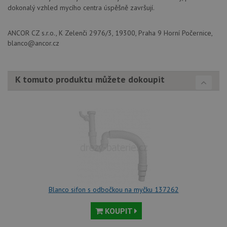
kampaních pro
na
dokonalý vzhled mycího centra úspěšně završují.
analytické
sp
přehledy webů.
Dou
pr
_ga_9T91YFLEPX
.drezy-
1 rok
Tento soubor
ANCOR CZ s.r.o., K Zelenči 2976/3, 19300, Praha 9 Horní Počernice,
in
blanco.cz
1
cookie používá
tom
blanco@ancor.cz
měsíc
Google Analytics
ko
k zachování
uži
stavu relace.
we
a j
rek
K tomuto produktu můžete dokoupit
ko
uži
vid
ná
uv
we
sid
.seznam.cz
4 týdny 2
Tot
dny
bě
so
ale
nal
so
rel
pr
Blanco sifon s odbočkou na myčku 137262
pou
spr
rel
KOUPIT
sid
.drezy-
4 týdny 2
Tot
blanco.cz
dny
bě