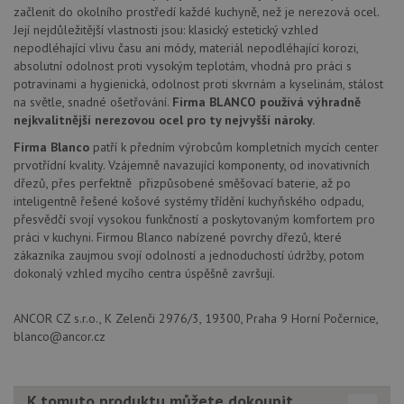
významná
uži
začlenit do okolního prostředí každé kuchyně, než je nerezová ocel.
aktualizace
vo
Její nejdůležitější vlastnosti jsou: klasický estetický vzhled
běžněji
pro
používané
nepodléhající vlivu času ani módy, materiál nepodléhající korozi,
int
analytické
we
absolutní odolnost proti vysokým teplotám, vhodná pro práci s
služby Google.
Za
Tento soubor
potravinami a hygienická, odolnost proti skvrnám a kyselinám, stálost
úd
cookie se
so
na světle, snadné ošetřování.
Firma BLANCO používá výhradně
používá k
náv
nejkvalitnější nerezovou ocel pro ty nejvyšší nároky.
rozlišení
rů
jedinečných
zá
uživatelů
Firma Blanco
patří k předním výrobcům kompletních mycích center
oc
přiřazením
os
prvotřídní kvality. Vzájemně navazující komponenty, od inovativních
náhodně
a 
dřezů, přes perfektně přizpůsobené směšovací baterie, až po
vygenerovaného
kte
čísla jako
jej
inteligentně řešené košové systémy třídění kuchyňského odpadu,
identifikátoru
pre
přesvědčí svojí vysokou funkčností a poskytovaným komfortem pro
klienta. Je
bu
součástí
práci v kuchyni. Firmou Blanco nabízené povrchy dřezů, které
bu
každého
sez
zákazníka zaujmou svojí odolností a jednoduchostí údržby, potom
požadavku na
re
stránku na webu
dokonalý vzhled mycího centra úspěšně završují.
a slouží k
__Secure-YNID
.youtube.com
6 měsíců
výpočtu údajů o
návštěvnících,
IDE
1 rok
Te
Google LLC
ANCOR CZ s.r.o., K Zelenči 2976/3, 19300, Praha 9 Horní Počernice,
relacích a
co
.doubleclick.net
kampaních pro
blanco@ancor.cz
na
analytické
sp
přehledy webů.
Dou
pr
_ga_9T91YFLEPX
.drezy-
1 rok
Tento soubor
in
K tomuto produktu můžete dokoupit
blanco.cz
1
cookie používá
tom