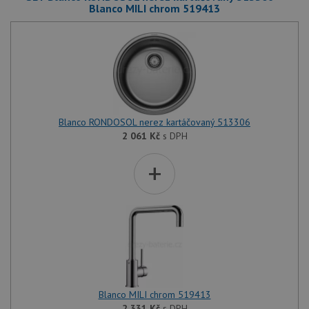
Blanco MILI chrom 519413
Blanco RONDOSOL nerez kartáčovaný 513306
2 061
Kč
s DPH
+
Blanco MILI chrom 519413
2 331
Kč
s DPH