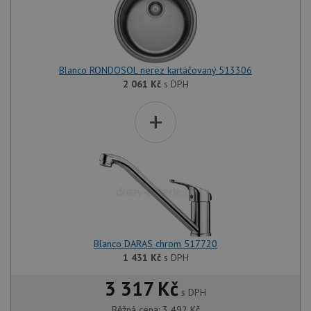
Blanco RONDOSOL nerez kartáčovaný 513306
2 061
Kč
s DPH
+
Blanco DARAS chrom 517720
1 431
Kč
s DPH
3 317 Kč
s DPH
Běžná cena:
3 492
Kč