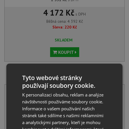
4 172 Kč
s DPH
Běžná cena:
4 392
Kč
Sleva:
220
Kč
SKLADEM
KOUPIT
SET Blanco RONDOSOL nerez kartáčovaný 513306 +
Tyto webové stránky
Blanco MIDA chrom 517742
používají soubory cookie.
K personalizaci obsahu, reklam a analýze
návštěvnosti používáme soubory cookie.
Informace o vašem používání našich
stránek také sdílíme s našimi reklamními
a analytickými partnery, kteří je mohou
Blanco RONDOSOL nerez kartáčovaný 513306