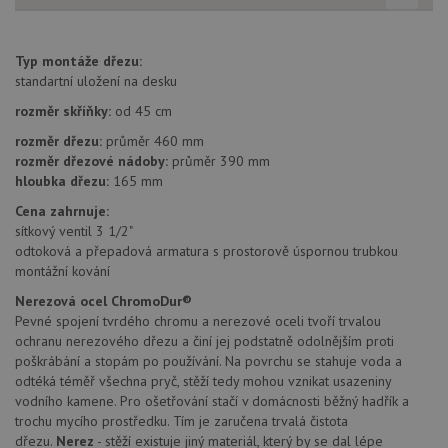
předvo
souhla
soubo
cookie
Typ montáže dřezu:
návště
Je nut
standartní uložení na desku
banne
cookie
rozměr skříňky:
od 45 cm
Cookie
Script
rozměr dřezu:
průměr 460 mm
fungov
správn
rozměr dřezové nádoby:
průměr 390 mm
hloubka dřezu:
165 mm
AUTORIZACE
www.drezy-
Zavřením
blanco.cz
prohlížeče
Cena zahrnuje:
sítkový ventil 3 1/2"
odtoková a přepadová armatura s prostorově úspornou trubkou
montážní kování
Nerezová ocel ChromoDur®
Pevné spojení tvrdého chromu a nerezové oceli tvoří trvalou
Poskytovatel
Název
Vyprší
Popis
ochranu nerezového dřezu a činí jej podstatně odolnějším proti
/
Doména
Poskytovatel
/
poškrábání a stopám po používání. Na povrchu se stahuje voda a
Název
Vyprší
Po
_ga
1 rok
Tento název
Google LLC
Doména
odtéká téměř všechna pryč, stěží tedy mohou vznikat usazeniny
1
souboru cookie
.drezy-
měsíc
je spojen s
vodního kamene. Pro ošetřování stačí v domácnosti běžný hadřík a
blanco.cz
VISITOR_PRIVACY_METADATA
6 měsíců
Te
YouTube
Google
coo
.youtube.com
trochu mycího prostředku. Tím je zaručena trvalá čistota
Universal
uk
dřezu.
Nerez
- stěží existuje jiný materiál, který by se dal lépe
Analytics - což je
so