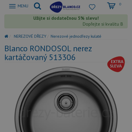
0
Zobrazit
MENU
nabidku
Užijte si dodatečnou 5% slevu!
Dopřejte si kvalitu Blanco
NEREZOVÉ DŘEZY
Nerezové jednodřezy kulaté
Blanco RONDOSOL nerez
kartáčovaný 513306