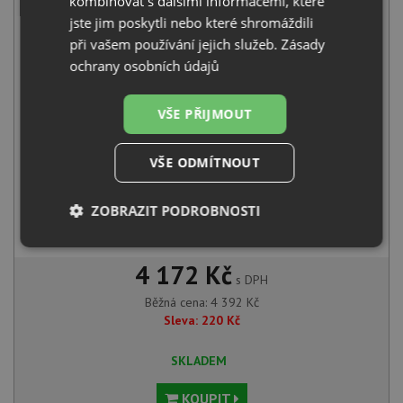
kombinovat s dalšími informacemi, které
2 061
Kč
s DPH
jste jim poskytli nebo které shromáždili
při vašem používání jejich služeb.
Zásady
+
ochrany osobních údajů
VŠE PŘIJMOUT
VŠE ODMÍTNOUT
ZOBRAZIT PODROBNOSTI
Blanco MIDA chrom 517742
2 331
Kč
s DPH
Nezbytně
Výkonové
Soubory
nutné
soubory
cílení
4 172 Kč
soubory
s DPH
Běžná cena:
4 392
Kč
Sleva:
220
Kč
Funkční soubory
Nezařazené
SKLADEM
soubory
KOUPIT