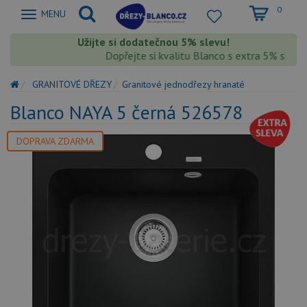
0
Zobrazit
MENU
nabidku
Užijte si dodatečnou 5% slevu!
Dopřejte si kvalitu Blanco s extra 5% slevou 
GRANITOVÉ DŘEZY
Granitové jednodřezy hranaté
Blanco NAYA 5 černá 526578
DOPRAVA ZDARMA