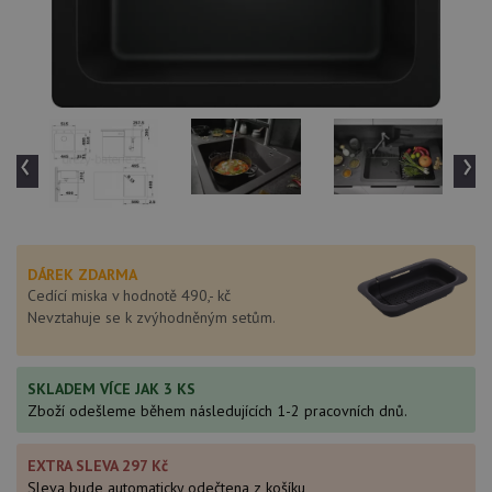
‹
›
DÁREK ZDARMA
Cedící miska v hodnotě 490,- kč
Nevztahuje se k zvýhodněným setům.
SKLADEM VÍCE JAK 3 KS
Zboží odešleme během následujících 1-2 pracovních dnů.
EXTRA SLEVA 297 Kč
Sleva bude automaticky odečtena z košíku