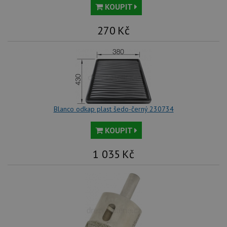
KOUPIT
270
Kč
Blanco odkap plast šedo-černý 230734
KOUPIT
1 035
Kč