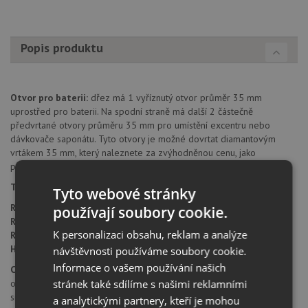
Popis produktu
Otvor pro baterii:
dřez má 1 vyříznutý otvor průměr 35 mm
uprostřed pro baterii. Na spodní straně má další 2 částečně
předvrtané otvory průměru 35 mm pro umístění excentru nebo
dávkovače saponátu. Tyto otvory je možné dovrtat diamantovým
vrtákem 35 mm, který naleznete za zvýhodněnou cenu, jako
příslušenství k dokoupení u produktu.
Typ montáže dřezu:
standartní uložení na desku.
Tyto webové stránky
Rozměr skříňky:
od 500 mm
používají soubory cookie.
Rozměr dřezu:
515 x 510 mm
K personalizaci obsahu, reklam a analýze
Rozměr dřezové nádoby:
445 x 400 mm
Hloubka dřezu:
200 mm
návštěvnosti používáme soubory cookie.
Informace o vašem používání našich
Cena zahrnuje:
stránek také sdílíme s našimi reklamními
otvor pro baterii
sítkový ventil 3 1/2" s přepadem
a analytickými partnery, kteří je mohou