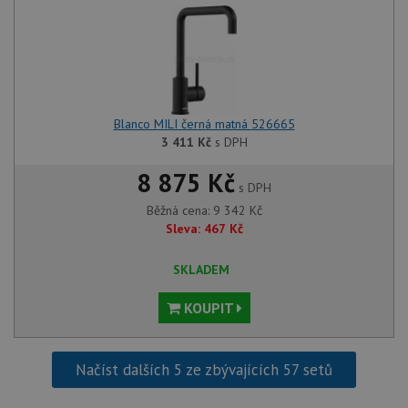
Blanco MILI černá matná 526665
3 411
Kč
s DPH
8 875 Kč
s DPH
Běžná cena:
9 342
Kč
Sleva:
467
Kč
SKLADEM
KOUPIT
Načíst dalších 5 ze zbývajících 57 setů