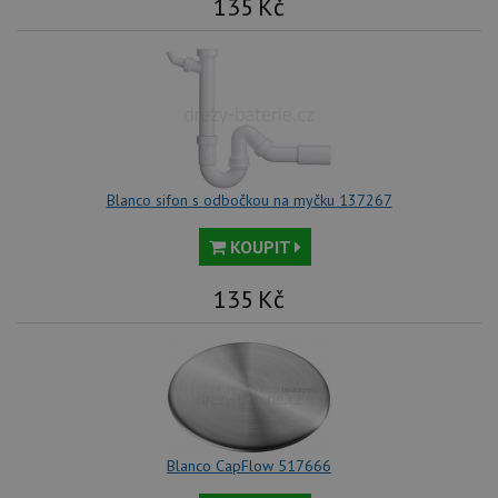
135
Kč
no
sta
roz
Yo
Blanco sifon s odbočkou na myčku 137267
KOUPIT
135
Kč
Blanco CapFlow 517666