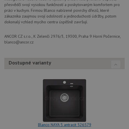
přesvědčí svojí vysokou funkčností a poskytovaným komfortem pro
práci v kuchyni. Firmou Blanco nabízené povrchy dřezů, které
zákazníka zaujmou svojí odolností a jednoduchostí údržby, potom
dokonalý vzhled mycího centra úspěšně završují.
Nezbytně nutné soubory
Výkonové soubory
ANCOR CZ s.r.o., K Zelenči 2976/3, 19300, Praha 9 Horní Počernice,
Soubory cílení
Funkční soubory
blanco@ancor.cz
Nezařazené soubory
Nezbytně nutné soubory cookie umožňují základní
Dostupné varianty
funkce webových stránek, jako je přihlášení
uživatele a správa účtu. Webové stránky nelze bez
nezbytně nutných souborů cookie správně používat.
Poskytovatel
/
Název
Vyprší
Popis
Doména
udid
.drezy-blanco.cz
4 týdny 2
Tento 
dny
se pou
jedine
identif
zařízen
mají př
webov
stránc
Blanco NAYA 5 antracit 526579
sledov