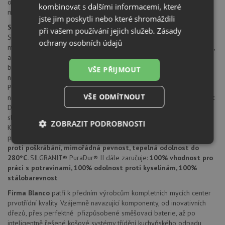
odtoková a přepadová armatura s prostorově úspornou trubkou
kombinovat s dalšími informacemi, které
montážní kování
jste jim poskytli nebo které shromáždili
SILGRANIT® PuraDur® II
při vašem používání jejich služeb.
Zásady
SILGRANIT® PuraDur® II firmy Blanco představuje jedinečný
ochrany osobních údajů
materiál. S mimořádnými, znovu vylepšenými vlastnostmi pro údržbu,
a nyní navíc všechny výrobky z materiálu SILGRANIT® ve všech
barvách.
Nepřekonatelně trvanlivý a snadno udržovatelný
Díky
VŠE PŘIJMOUT
novým, vynikajícím materiálovým vlastnostem nabízí SILGRANIT®
PuraDur® II barevným dřezům z kompozitního materiálu dosud
VŠE ODMÍTNOUT
nebývalou odolnost a snadnou údržbu.
Mimořádná stálobarevnost
Deset atraktivních barev tvoří širokou nabídku a nabízejí perfektní
sladění s kuchyňskými armaturami Blanco.
Vlastnosti materiálu
ZOBRAZIT PODROBNOSTI
Kamenně hedvábný a mimořádně nepropustný, uzavřený povrch
propůjčuje dřezu mimořádně dlouhou životnost.
Vysoká odolnost
Nezbytně
Výkonové
Soubory
proti poškrábání, mimořádná pevnost, tepelná odolnost do
nutné
soubory
cílení
280°C.
SILGRANIT® PuraDur® II dále zaručuje:
100% vhodnost pro
soubory
práci s potravinami, 100% odolnost proti kyselinám, 100%
stálobarevnost
Firma Blanco
patří k předním výrobcům kompletních mycích center
Funkční soubory
Nezařazené
prvotřídní kvality. Vzájemně navazující komponenty, od inovativních
soubory
dřezů, přes perfektně přizpůsobené směšovací baterie, až po
inteligentně řešené košové systémy třídění kuchyňského odpadu,