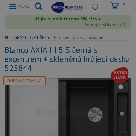
0
Zobrazit
MENU
nabidku
Užijte si dodatečnou 5% slevu!
Dopřejte si kvalitu Blanco 
GRANITOVÉ DŘEZY
Granitové dřezy s odkapem
Blanco AXIA III 5 S černá s
excentrem + skleněná krájecí deska
525844
DOPRAVA ZDARMA