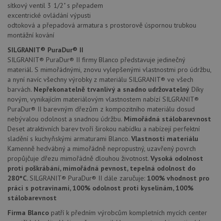
udid
.drezy-blanco.cz
4 týdny 2
Tento 
sítkový ventil 3 1/2" s přepadem
dny
se pou
excentrické ovládání výpusti
jedine
identif
odtoková a přepadová armatura s prostorově úspornou trubkou
zařízen
montážní kování
mají př
webov
SILGRANIT® PuraDur® II
stránc
sledov
SILGRANIT® PuraDur® II firmy Blanco představuje jedinečný
použív
materiál. S mimořádnými, znovu vylepšenými vlastnostmi pro údržbu,
zlepšil
uživat
a nyní navíc všechny výrobky z materiálu SILGRANIT® ve všech
zkušen
barvách.
Nepřekonatelně trvanlivý a snadno udržovatelný
Díky
novým, vynikajícím materiálovým vlastnostem nabízí SILGRANIT®
AWSALBCORS
1 týden
Pro
Amazon.com Inc.
pokrač
widget-
PuraDur® II barevným dřezům z kompozitního materiálu dosud
podpo
mediator.zopim.com
nebývalou odolnost a snadnou údržbu.
Mimořádná stálobarevnost
lepivos
případ
Deset atraktivních barev tvoří širokou nabídku a nabízejí perfektní
použit
sladění s kuchyňskými armaturami Blanco.
Vlastnosti materiálu
po aktu
zásadách ochrany soukromí společnosti Google
Chrom
Kamenně hedvábný a mimořádně nepropustný, uzavřený povrch
vytvář
propůjčuje dřezu mimořádně dlouhou životnost.
Vysoká odolnost
další 
proti poškrábání, mimořádná pevnost, tepelná odolnost do
cookie
lepivos
280°C.
SILGRANIT® PuraDur® II dále zaručuje:
100% vhodnost pro
každou
práci s potravinami, 100% odolnost proti kyselinám, 100%
těchto
lepivos
stálobarevnost
založe
trvání 
Firma Blanco
patří k předním výrobcům kompletních mycích center
názve