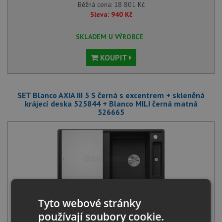
Běžná cena:
18 801
Kč
Sleva:
940
Kč
SKLADEM U VÝROBCE
KOUPIT
SET Blanco AXIA III 5 S černá s excentrem + skleněná
krájecí deska 525844 + Blanco MILI černá matná
526665
Blanco AXIA III 5 S černá s excentrem + skleněná krájecí deska
Tyto webové stránky
525844
15 210
Kč
s DPH
používají soubory cookie.