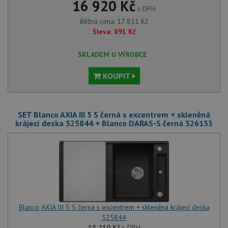
16 920 Kč
s DPH
Běžná cena:
17 811
Kč
Sleva:
891
Kč
SKLADEM U VÝROBCE
KOUPIT
SET Blanco AXIA III 5 S černá s excentrem + skleněná
krájecí deska 525844 + Blanco DARAS-S černá 526153
Blanco AXIA III 5 S černá s excentrem + skleněná krájecí deska
525844
15 210
Kč
s DPH