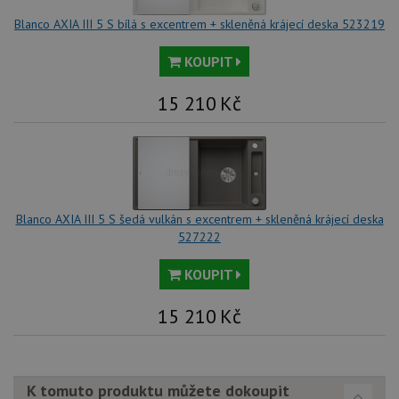
spr
rel
Blanco AXIA III 5 S bílá s excentrem + skleněná krájecí deska 523219
sid
.drezy-
4 týdny 2
Tot
blanco.cz
dny
bě
KOUPIT
so
ale
nal
15 210
Kč
so
rel
pr
pou
spr
rel
test_cookie
15 minut
Te
Google LLC
co
.doubleclick.net
na
Blanco AXIA III 5 S šedá vulkán s excentrem + skleněná krájecí deska
sp
527222
Do
(kt
sp
KOUPIT
Goo
zji
pro
15 210
Kč
ná
we
po
so
YSC
Zavřením
Te
Google LLC
K tomuto produktu můžete dokoupit
prohlížeče
co
.youtube.com