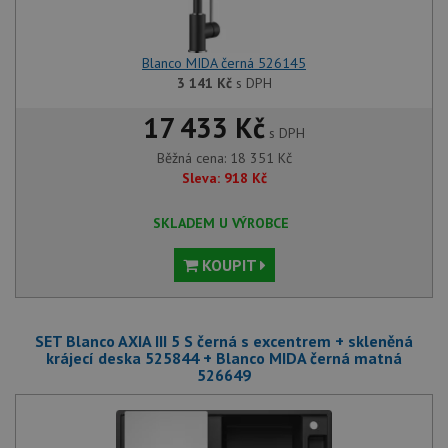
Blanco MIDA černá 526145
3 141
Kč
s DPH
17 433 Kč
s DPH
Běžná cena:
18 351
Kč
Sleva:
918
Kč
SKLADEM U VÝROBCE
KOUPIT
SET Blanco AXIA III 5 S černá s excentrem + skleněná
krájecí deska 525844 + Blanco MIDA černá matná
526649