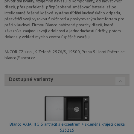
prvotřídní kvality. Vzájemně navazující komponenty, od inovativních
AWSA
(ALB).
dřezů, přes perfektně přizpůsobené směšovací baterie, až po
inteligentně řešené košové systémy třídění kuchyňského odpadu,
CookieScriptConsent
5 měsíců
Tento 
CookieScript
4 týdny
cookie
přesvědčí svojí vysokou funkčností a poskytovaným komfortem pro
www.drezy-
použív
blanco.cz
práci v kuchyni. Firmou Blanco nabízené povrchy dřezů, které
služba
zákazníka zaujmou svojí odolností a jednoduchostí údržby, potom
Cookie
Script
dokonalý vzhled mycího centra úspěšně završují.
zapam
předvo
souhla
ANCOR CZ s.r.o., K Zelenči 2976/3, 19300, Praha 9 Horní Počernice,
soubo
cookie
blanco@ancor.cz
návště
Je nut
banne
cookie
Cookie
Dostupné varianty
Script
fungov
správn
AUTORIZACE
www.drezy-
Zavřením
blanco.cz
prohlížeče
Blanco AXIA III 5 S antracit s excentrem + skleněná krájecí deska
523215