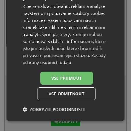
K personalizaci obsahu, reklam a analýze
+
návštěvnosti používáme soubory cookie.
Informace o vašem používání našich
stránek také sdílíme s našimi reklamními
a analytickými partnery, kteří je mohou
kombinovat s dalšími informacemi, které
jste jim poskytli nebo které shromáždili
při vašem používání jejich služeb.
Zásady
ochrany osobních údajů
Blanco MILI černá matná 526665
3 411
Kč
s DPH
VŠE PŘIJMOUT
17 690 Kč
s DPH
Běžná cena:
18 621
Kč
VŠE ODMÍTNOUT
Sleva:
931
Kč
ZOBRAZIT PODROBNOSTI
SKLADEM U VÝROBCE
KOUPIT
Nezbytně
Výkonové
Soubory
nutné
soubory
cílení