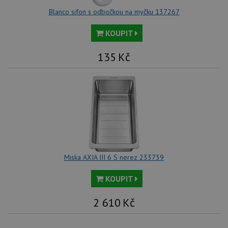
sl
uži
Blanco sifon s odbočkou na myčku 137267
př
vi
vl
KOUPIT
we
tak
ná
135
Kč
we
no
sta
roz
Yo
Miska AXIA III 6 S nerez 233739
KOUPIT
2 610
Kč