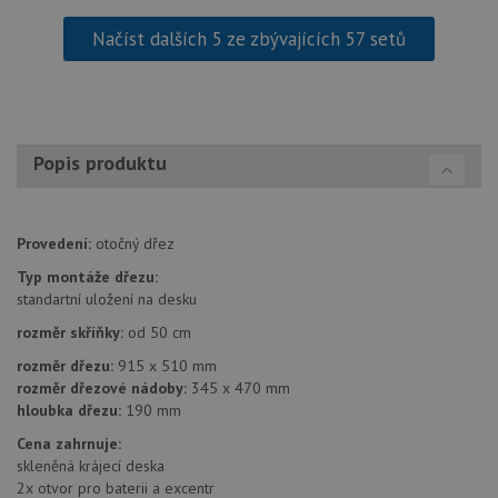
soubory
Načíst dalších 5 ze zbývajících 57 setů
Funkční soubory
Nezařazené
soubory
Popis produktu
Provedení:
otočný dřez
Nezbytně nutné soubory
Výkonové soubory
Typ montáže dřezu:
Soubory cílení
Funkční soubory
standartní uložení na desku
Nezařazené soubory
rozměr skříňky:
od 50 cm
rozměr dřezu:
915 x 510 mm
Nezbytně nutné soubory cookie umožňují základní
funkce webových stránek, jako je přihlášení
rozměr dřezové nádoby:
345 x 470 mm
uživatele a správa účtu. Webové stránky nelze bez
hloubka dřezu:
190 mm
nezbytně nutných souborů cookie správně používat.
Cena zahrnuje:
Poskytovatel
/
Název
Vyprší
Popis
skleněná krájecí deska
Doména
2x otvor pro baterii a excentr