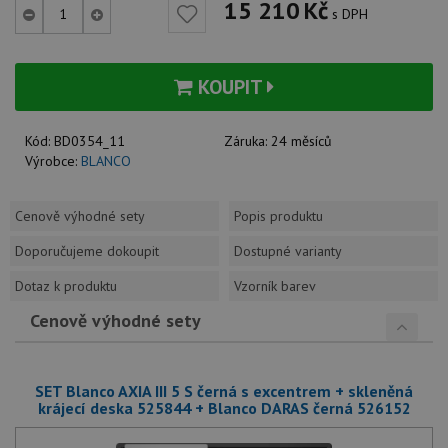
15 210
Kč
s DPH
KOUPIT
Kód:
BD0354_11
Záruka:
24 měsíců
Výrobce:
BLANCO
Cenově výhodné sety
Popis produktu
Doporučujeme dokoupit
Dostupné varianty
Dotaz k produktu
Vzorník barev
Cenově výhodné sety
SET Blanco AXIA III 5 S černá s excentrem + skleněná
krájecí deska 525844 + Blanco DARAS černá 526152