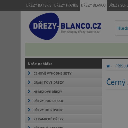
DŘEZY BATERIE
DŘEZY FRANKE
DŘEZY BLANCO
DŘEZY SCH
Naše nabídka
PŘÍSLU
CENOVĚ VÝHODNÉ SETY
Černý 
GRANITOVÉ DŘEZY
NEREZOVÉ DŘEZY
DŘEZY POD DESKU
DŘEZY DO ROVINY
KERAMICKÉ DŘEZY