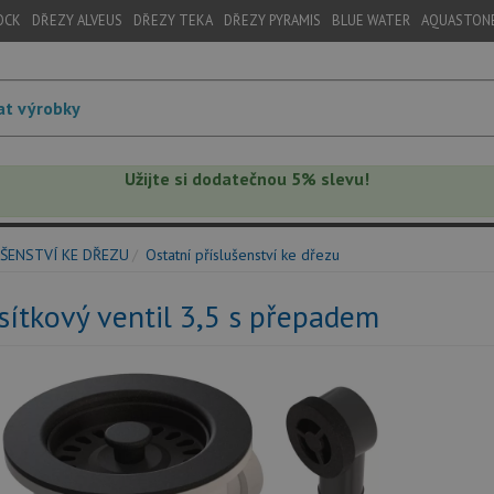
OCK
DŘEZY ALVEUS
DŘEZY TEKA
DŘEZY PYRAMIS
BLUE WATER
AQUASTON
Užijte si dodatečnou 5% slevu!
ŠENSTVÍ KE DŘEZU
Ostatní příslušenství ke dřezu
sítkový ventil 3,5 s přepadem