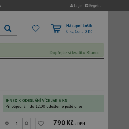
E
Login
Registruj
Nákupní košík
0 ks, Cena
0 Kč
Dopřejte si kvalitu Blanco s extra 5% slev
IHNED K ODESLÁNÍ VÍCE JAK 3 KS
Při objednání do 12:00 odešleme ještě dnes.
790
Kč
s DPH