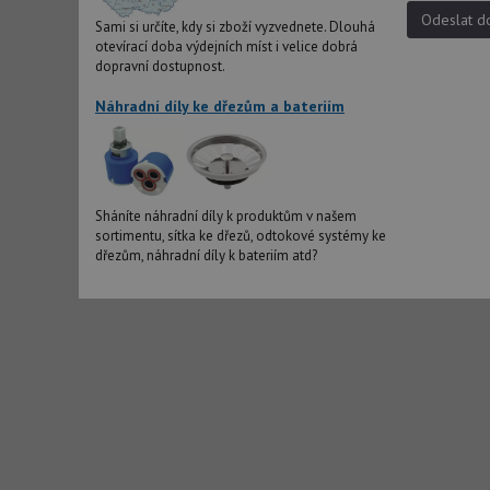
udid
Odeslat d
Sami si určíte, kdy si zboží vyzvednete. Dlouhá
otevírací doba výdejních míst i velice dobrá
dopravní dostupnost.
AWSALBCORS
Náhradní díly ke dřezům a bateriím
CookieScriptConse
Sháníte náhradní díly k produktům v našem
AUTORIZACE
sortimentu, sítka ke dřezů, odtokové systémy ke
dřezům, náhradní díly k bateriím atd?
Název
Název
_ga
VISITOR_PRIVACY_
_ga_9T91YFLEPX
__Secure-YNID