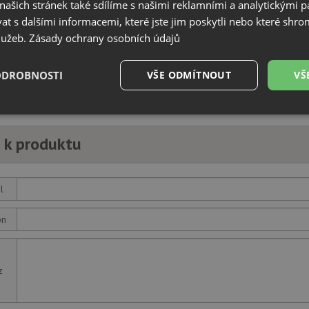
ašich stránek také sdílíme s našimi reklamními a analytickými par
ádaný sítkový ventil 3 1/2" s přepadem.
 pro všechny dřezy s velkou 3,5" výpustí a kulatým přepadem.
 s dalšími informacemi, které jste jim poskytli nebo které shro
speciálního, velmi odolného plastu, v celém materiálu probarvené, takže ne
služeb.
Zásady ochrany osobních údajů
erná
ODROBNOSTI
VŠE ODMÍTNOUT
VŠ
uct s. r. o., Žerotínova 483/1, 37004, České Budějovice, info@drezy-baterie
é
Výkonové
Soubory cílení
Funkční soubory
soubory
 k produktu
l
on
é soubory
Výkonové soubory
Soubory cílení
Funkční soubory
Neza
ry cookie umožňují základní funkce webových stránek, jako je přihlášení uživatele a
zbytně nutných souborů cookie správně používat.
z
Poskytovatel
/
Vyprší
Popis
Doména