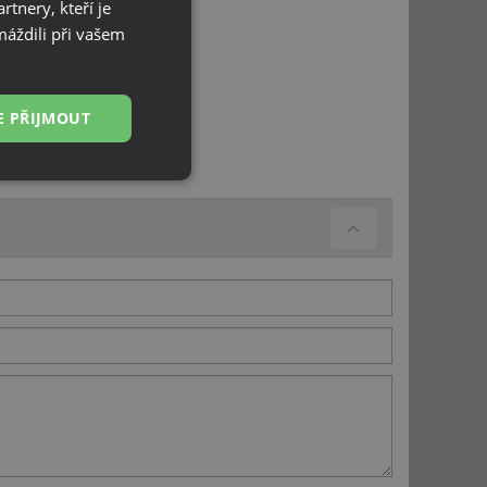
tnery, kteří je
máždili při vašem
hrozí odlupování barvy.
E PŘIJMOUT
.cz
Nezařazené
soubory
řazené soubory
 správa účtu. Webové