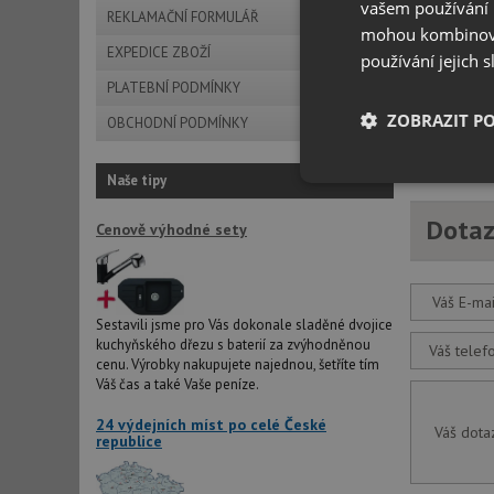
vašem používání n
Manuálně ovl
REKLAMAČNÍ FORMULÁŘ
Možné použít
mohou kombinovat
Sítko je ze 
EXPEDICE ZBOŽÍ
používání jejich 
provedení:
č
PLATEBNÍ PODMÍNKY
ZOBRAZIT P
OBCHODNÍ PODMÍNKY
Kitchen Prod
Naše tipy
Nezbytně nutn
soubory
Dotaz
Cenově výhodné sety
Váš E-mai
Sestavili jsme pro Vás dokonale sladěné dvojice
kuchyňského dřezu s baterií za zvýhodněnou
Váš telef
Nezbytně nutn
cenu. Výrobky nakupujete najednou, šetříte tím
Váš čas a také Vaše peníze.
Nezbytně nutné soubo
stránky nelze bez ne
24 výdejních míst po celé České
Váš dota
republice
Název