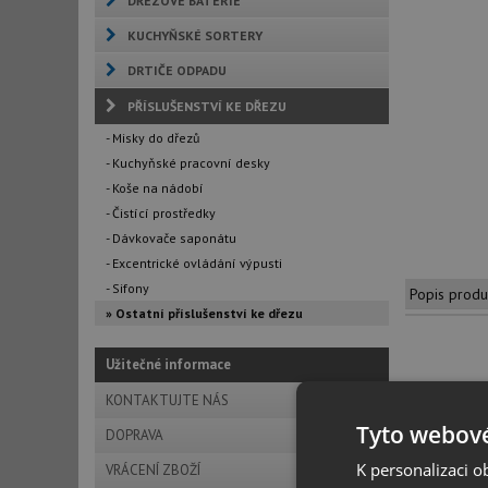
DŘEZOVÉ BATERIE
KUCHYŇSKÉ SORTERY
DRTIČE ODPADU
PŘÍSLUŠENSTVÍ KE DŘEZU
- Misky do dřezů
- Kuchyňské pracovní desky
- Koše na nádobí
- Čistící prostředky
- Dávkovače saponátu
- Excentrické ovládání výpusti
- Sifony
Popis produ
» Ostatní příslušenství ke dřezu
Užitečné informace
KONTAKTUJTE NÁS
Popis
Tyto webové
DOPRAVA
K personalizaci 
VRÁCENÍ ZBOŽÍ