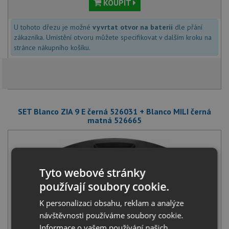
KOUPIT
U tohoto dřezu je možné
vyvrtat otvor na baterii
dle přání
zákazníka. Umístění otvoru můžete specifikovat v dalším kroku na
stránce nákupního košíku.
SET Blanco ZIA 9 E černá 526031 + Blanco MILI černá
matná 526665
Tyto webové stránky
používají soubory cookie.
K personalizaci obsahu, reklam a analýze
Blanco ZIA 9 E černá 526031
návštěvnosti používáme soubory cookie.
9 351
Kč
s DPH
Informace o vašem používání našich