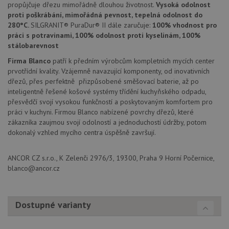
použív
blanco.cz
propůjčuje dřezu mimořádně dlouhou životnost.
Vysoká odolnost
služba
proti poškrábání, mimořádná pevnost, tepelná odolnost do
Cookie
Script
280°C.
SILGRANIT® PuraDur® II dále zaručuje:
100% vhodnost pro
zapam
práci s potravinami, 100% odolnost proti kyselinám, 100%
předvo
souhla
stálobarevnost
soubo
cookie
Firma Blanco
patří k předním výrobcům kompletních mycích center
návště
prvotřídní kvality. Vzájemně navazující komponenty, od inovativních
Je nut
banne
dřezů, přes perfektně přizpůsobené směšovací baterie, až po
cookie
inteligentně řešené košové systémy třídění kuchyňského odpadu,
Cookie
přesvědčí svojí vysokou funkčností a poskytovaným komfortem pro
Script
fungov
práci v kuchyni. Firmou Blanco nabízené povrchy dřezů, které
správn
zákazníka zaujmou svojí odolností a jednoduchostí údržby, potom
AUTORIZACE
www.drezy-
Zavřením
dokonalý vzhled mycího centra úspěšně završují.
blanco.cz
prohlížeče
ANCOR CZ s.r.o., K Zelenči 2976/3, 19300, Praha 9 Horní Počernice,
blanco@ancor.cz
Poskytovatel
Dostupné varianty
Název
Vyprší
Popis
/
Doména
Poskytovatel
/
Název
Vyprší
Po
_ga
1 rok
Tento název
Google LLC
Doména