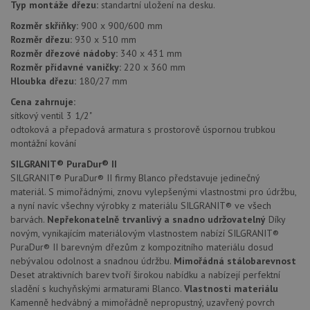
mají př
Typ montáže dřezu:
standartní uložení na desku.
webov
stránc
Rozměr skříňky:
900 x 900/600 mm
sledov
Rozměr dřezu:
930 x 510 mm
použív
zlepšil
Rozměr dřezové nádoby:
340 x 431 mm
uživat
Rozměr přídavné vaničky:
220 x 360 mm
zkušen
Hloubka dřezu:
180/27 mm
AWSALBCORS
1 týden
Pro
Amazon.com Inc.
pokrač
widget-
Cena zahrnuje:
podpo
mediator.zopim.com
sítkový ventil 3 1/2"
lepivos
případ
odtoková a přepadová armatura s prostorově úspornou trubkou
použit
montážní kování
po aktu
zásadách ochrany soukromí společnosti Google
Chrom
SILGRANIT® PuraDur® II
vytvář
další 
SILGRANIT® PuraDur® II firmy Blanco představuje jedinečný
cookie
materiál. S mimořádnými, znovu vylepšenými vlastnostmi pro údržbu,
lepivos
a nyní navíc všechny výrobky z materiálu SILGRANIT® ve všech
každou
těchto
barvách.
Nepřekonatelně trvanlivý a snadno udržovatelný
Díky
lepivos
novým, vynikajícím materiálovým vlastnostem nabízí SILGRANIT®
založe
trvání 
PuraDur® II barevným dřezům z kompozitního materiálu dosud
názve
nebývalou odolnost a snadnou údržbu.
Mimořádná stálobarevnost
AWSA
(ALB).
Deset atraktivních barev tvoří širokou nabídku a nabízejí perfektní
sladění s kuchyňskými armaturami Blanco.
Vlastnosti materiálu
CookieScriptConsent
5 měsíců
Tento 
CookieScript
Kamenně hedvábný a mimořádně nepropustný, uzavřený povrch
4 týdny
cookie
www.drezy-