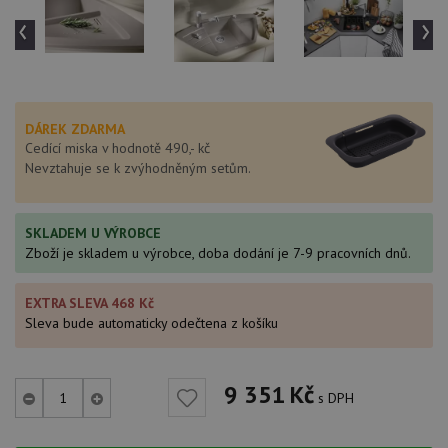
‹
›
DÁREK ZDARMA
Cedící miska v hodnotě 490,- kč
Nevztahuje se k zvýhodněným setům.
SKLADEM U VÝROBCE
Zboží je skladem u výrobce, doba dodání je 7-9 pracovních dnů.
EXTRA SLEVA 468 Kč
Sleva bude automaticky odečtena z košíku
9 351
Kč
s DPH