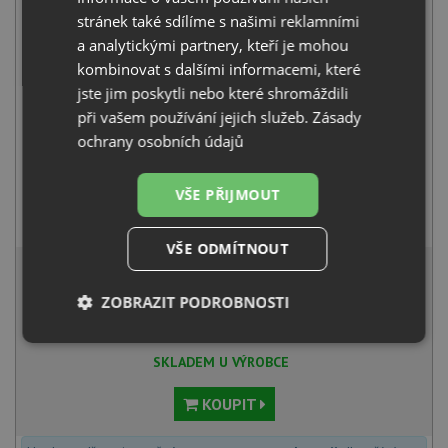
+
stránek také sdílíme s našimi reklamními
a analytickými partnery, kteří je mohou
kombinovat s dalšími informacemi, které
jste jim poskytli nebo které shromáždili
při vašem používání jejich služeb.
Zásady
ochrany osobních údajů
VŠE PŘIJMOUT
Blanco MILI černá matná 526665
3 411
Kč
s DPH
VŠE ODMÍTNOUT
12 124 Kč
s DPH
Běžná cena:
12 762
Kč
ZOBRAZIT PODROBNOSTI
Sleva:
638
Kč
Nezbytně
Výkonové
Soubory
nutné
soubory
cílení
SKLADEM U VÝROBCE
soubory
KOUPIT