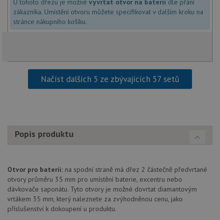
U tohoto dřezu je možné
vyvrtat otvor na baterii
dle přání
Funkční soubory
Nezařazené
soubory
zákazníka. Umístění otvoru můžete specifikovat v dalším kroku na
stránce nákupního košíku.
Načíst dalších 5 ze zbývajících 57 setů
Nezbytně nutné soubory
Výkonové soubory
Soubory cílení
Funkční soubory
Nezařazené soubory
Nezbytně nutné soubory cookie umožňují základní
Popis produktu
funkce webových stránek, jako je přihlášení
uživatele a správa účtu. Webové stránky nelze bez
nezbytně nutných souborů cookie správně používat.
Poskytovatel
/
Název
Vyprší
Popis
Otvor pro baterii:
na spodní straně má dřez 2 částečně předvrtané
Doména
otvory průměru 35 mm pro umístění baterie, excentru nebo
udid
.drezy-blanco.cz
4 týdny 2
Tento 
dávkovače saponátu. Tyto otvory je možné dovrtat diamantovým
dny
se pou
vrtákem 35 mm, který naleznete za zvýhodněnou cenu, jako
jedine
identif
příslušenství k dokoupení u produktu.
zařízen