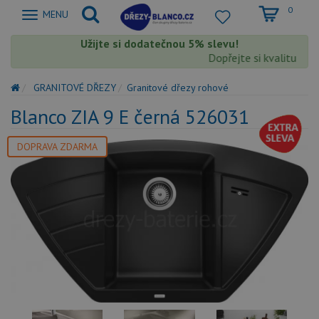
0
Zobrazit
MENU
nabidku
Užijte si dodatečnou 5% slevu!
Dopřejte si kvalitu Blanc
GRANITOVÉ DŘEZY
Granitové dřezy rohové
Blanco ZIA 9 E černá 526031
DOPRAVA ZDARMA