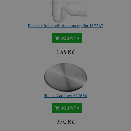
we
tak
ná
we
no
sta
Blanco sifon s odbočkou na myčku 137267
roz
Yo
KOUPIT
135
Kč
Blanco CapFlow 517666
KOUPIT
270
Kč