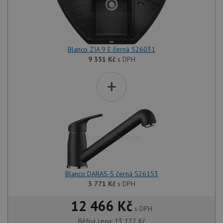
Blanco ZIA 9 E černá 526031
9 351
Kč
s DPH
+
Blanco DARAS-S černá 526153
3 771
Kč
s DPH
12 466 Kč
s DPH
Běžná cena:
13 122
Kč