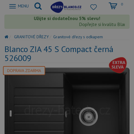
0
Zobrazit
MENU
nabidku
Užijte si dodatečnou 5% slevu!
Dopřejte si kvalitu Blanco s 
GRANITOVÉ DŘEZY
Granitové dřezy s odkapem
Blanco ZIA 45 S Compact černá
526009
DOPRAVA ZDARMA