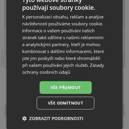
používají soubory cookie.
SKLADEM
K personalizaci obsahu, reklam a analýze
KOUPIT
návštěvnosti používáme soubory cookie.
Informace o vašem používání našich
U tohoto dřezu je možné
vyvrtat otvor na baterii
dle přání
stránek také sdílíme s našimi reklamními
zákazníka. Umístění otvoru můžete specifikovat v dalším kroku na
stránce nákupního košíku.
a analytickými partnery, kteří je mohou
kombinovat s dalšími informacemi, které
jste jim poskytli nebo které shromáždili
při vašem používání jejich služeb.
Zásady
ochrany osobních údajů
Načíst dalších 5 ze zbývajících 57 setů
VŠE PŘIJMOUT
VŠE ODMÍTNOUT
Popis produktu
ZOBRAZIT PODROBNOSTI