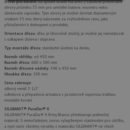
Otvor pro baterii:
na spodní straně má dřez 2 částečně předvrtané
Nezbytně
Výkonové
Soubory
nutné
soubory
cílení
otvory průměru 35 mm pro umístění baterie, excentru nebo
soubory
dávkovače saponátu. Tyto otvory je možné dovrtat diamantovým
vrtákem 35 mm, který naleznete za zvýhodněnou cenu, jako
příslušenství k dokoupení u produktu.
Orientace dřezu:
dřez je libovolně otočný, je možné jej nainstalovat
Funkční soubory
Nezařazené
soubory
s odkapem doleva i doprava.
Typ montáže dřezu:
standartní uložení na desku.
Rozměr skříňky:
od 450 mm
Rozměr dřezu:
680 x 500 mm
Rozměr dřezové nádoby:
340 x 450 mm
Hloubka dřezu:
190 mm
Nezbytně nutné soubory
Výkonové soubory
Cena zahrnuje:
Soubory cílení
Funkční soubory
sítkový ventil 3 1/2"
odtoková a přepadová armatura s prostorově úspornou trubkou
Nezařazené soubory
montážní kování
Nezbytně nutné soubory cookie umožňují základní
SILGRANIT® PuraDur® II
funkce webových stránek, jako je přihlášení
SILGRANIT® PuraDur® II firmy Blanco představuje jedinečný
uživatele a správa účtu. Webové stránky nelze bez
nezbytně nutných souborů cookie správně používat.
materiál. S mimořádnými, znovu vylepšenými vlastnostmi pro údržbu,
a nyní navíc všechny výrobky z materiálu SILGRANIT® ve všech
Poskytovatel
/