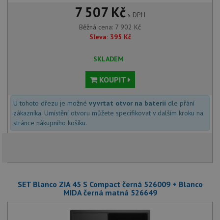
7 507 Kč
s DPH
Běžná cena:
7 902
Kč
Sleva:
395
Kč
SKLADEM
KOUPIT
U tohoto dřezu je možné
vyvrtat otvor na baterii
dle přání
zákazníka. Umístění otvoru můžete specifikovat v dalším kroku na
stránce nákupního košíku.
SET Blanco ZIA 45 S Compact černá 526009 + Blanco
MIDA černá matná 526649