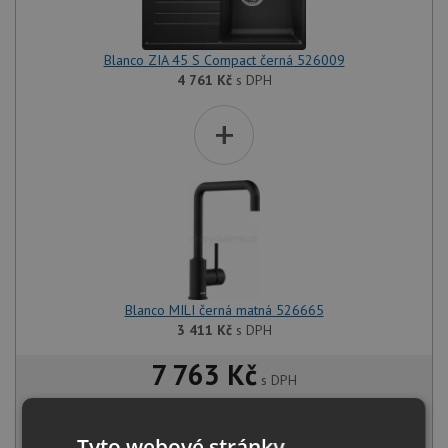
Blanco ZIA 45 S Compact černá 526009
4 761
Kč
s DPH
+
Blanco MILI černá matná 526665
3 411
Kč
s DPH
7 763 Kč
s DPH
Běžná cena:
8 172
Kč
Sleva:
409
Kč
Tyto webové stránky