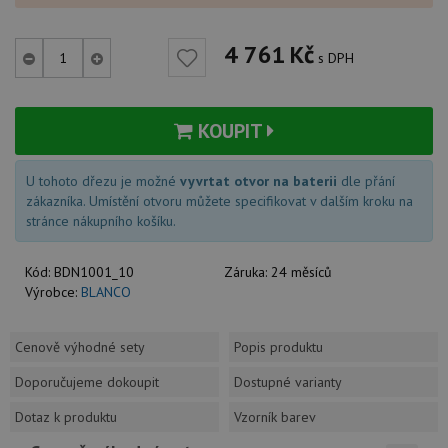
4 761
Kč
s DPH
KOUPIT
U tohoto dřezu je možné
vyvrtat otvor na baterii
dle přání
zákazníka. Umístění otvoru můžete specifikovat v dalším kroku na
stránce nákupního košíku.
Kód:
BDN1001_10
Záruka:
24 měsíců
Výrobce:
BLANCO
Cenově výhodné sety
Popis produktu
Doporučujeme dokoupit
Dostupné varianty
Dotaz k produktu
Vzorník barev