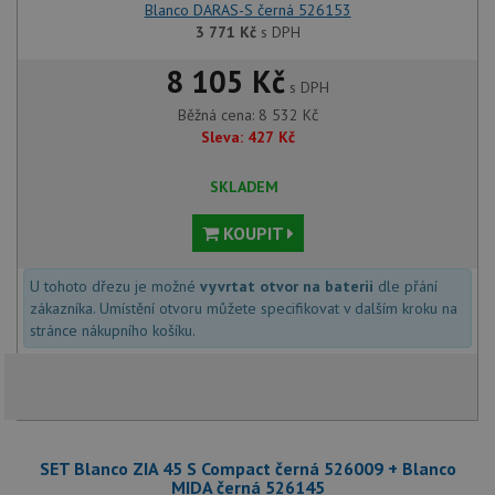
Blanco DARAS-S černá 526153
3 771
Kč
s DPH
8 105 Kč
s DPH
Běžná cena:
8 532
Kč
Sleva:
427
Kč
SKLADEM
KOUPIT
U tohoto dřezu je možné
vyvrtat otvor na baterii
dle přání
zákazníka. Umístění otvoru můžete specifikovat v dalším kroku na
stránce nákupního košíku.
SET Blanco ZIA 45 S Compact černá 526009 + Blanco
MIDA černá 526145