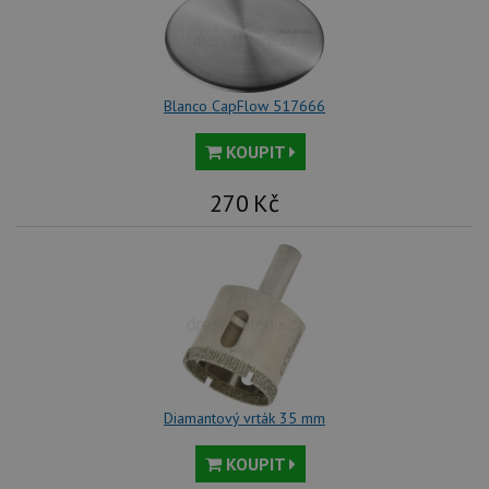
Blanco CapFlow 517666
KOUPIT
270
Kč
Diamantový vrták 35 mm
KOUPIT