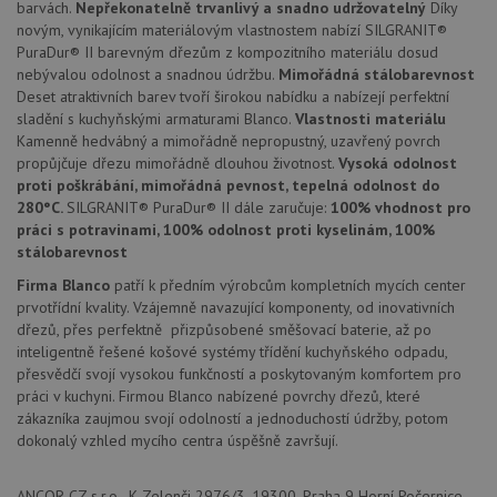
Název
Vyprší
Popis
barvách.
Nepřekonatelně trvanlivý a snadno udržovatelný
Díky
Doména
novým, vynikajícím materiálovým vlastnostem nabízí SILGRANIT®
udid
.drezy-blanco.cz
4 týdny 2
Tento 
PuraDur® II barevným dřezům z kompozitního materiálu dosud
dny
se pou
nebývalou odolnost a snadnou údržbu.
Mimořádná stálobarevnost
jedine
identif
Deset atraktivních barev tvoří širokou nabídku a nabízejí perfektní
zařízen
sladění s kuchyňskými armaturami Blanco.
Vlastnosti materiálu
mají př
webov
Kamenně hedvábný a mimořádně nepropustný, uzavřený povrch
stránc
propůjčuje dřezu mimořádně dlouhou životnost.
Vysoká odolnost
sledov
proti poškrábání, mimořádná pevnost, tepelná odolnost do
použív
zlepšil
280°C.
SILGRANIT® PuraDur® II dále zaručuje:
100% vhodnost pro
uživat
práci s potravinami, 100% odolnost proti kyselinám, 100%
zkušen
stálobarevnost
AWSALBCORS
1 týden
Pro
Amazon.com Inc.
pokrač
widget-
Firma Blanco
patří k předním výrobcům kompletních mycích center
podpo
mediator.zopim.com
prvotřídní kvality. Vzájemně navazující komponenty, od inovativních
lepivos
případ
dřezů, přes perfektně přizpůsobené směšovací baterie, až po
použit
inteligentně řešené košové systémy třídění kuchyňského odpadu,
po aktu
zásadách ochrany soukromí společnosti Google
Chrom
přesvědčí svojí vysokou funkčností a poskytovaným komfortem pro
vytvář
práci v kuchyni. Firmou Blanco nabízené povrchy dřezů, které
další 
zákazníka zaujmou svojí odolností a jednoduchostí údržby, potom
cookie
lepivos
dokonalý vzhled mycího centra úspěšně završují.
každou
těchto
lepivos
ANCOR CZ s.r.o., K Zelenči 2976/3, 19300, Praha 9 Horní Počernice,
založe