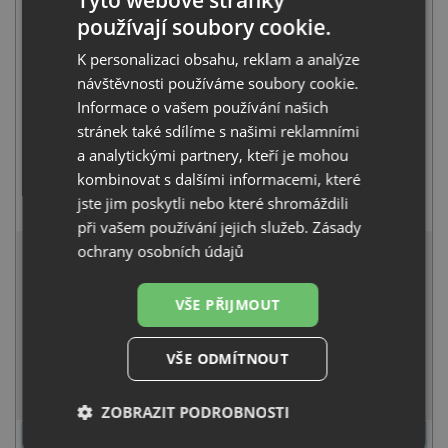
+
Tyto webové stránky
používají soubory cookie.
K personalizaci obsahu, reklam a analýze
návštěvnosti používáme soubory cookie.
Informace o vašem používání našich
stránek také sdílíme s našimi reklamními
a analytickými partnery, kteří je mohou
kombinovat s dalšími informacemi, které
Blanco MILI černá matná 526665
jste jim poskytli nebo které shromáždili
3 411
Kč
s DPH
při vašem používání jejich služeb.
Zásady
14 774 Kč
ochrany osobních údajů
s DPH
Běžná cena:
15 552
Kč
Sleva:
778
Kč
VŠE PŘIJMOUT
SKLADEM
VŠE ODMÍTNOUT
KOUPIT
ZOBRAZIT PODROBNOSTI
U tohoto dřezu je možné
vyvrtat otvor na baterii
dle přání