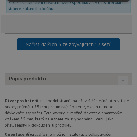
Nezbytně
Výkonové
Soubory
zákazníka. Umístění otvoru můžete specifikovat v dalším kroku na
nutné
soubory
cílení
stránce nákupního košíku.
soubory
Funkční soubory
Nezařazené
soubory
Načíst dalších 5 ze zbývajících 57 setů
Popis produktu
Nezbytně nutné soubory
Výkonové soubory
Soubory cílení
Funkční soubory
Otvor pro baterii:
na spodní straně má dřez 4 částečně předvrtané
Nezařazené soubory
otvory průměru 35 mm pro umístění baterie, excentru nebo
Nezbytně nutné soubory cookie umožňují základní
dávkovače saponátu. Tyto otvory je možné dovrtat diamantovým
funkce webových stránek, jako je přihlášení
vrtákem 35 mm, který naleznete za zvýhodněnou cenu, jako
uživatele a správa účtu. Webové stránky nelze bez
příslušenství k dokoupení u produktu.
nezbytně nutných souborů cookie správně používat.
Orientace dřezu:
dřez je možné instalovat s odkapávačem
Poskytovatel
/