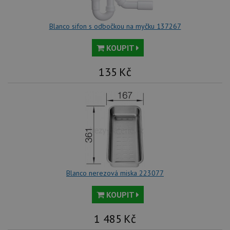
co
.youtube.com
na
Yo
sl
Blanco sifon s odbočkou na myčku 137267
uži
př
vi
KOUPIT
vl
we
tak
135
Kč
ná
we
no
sta
roz
Yo
Blanco nerezová miska 223077
KOUPIT
1 485
Kč