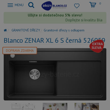
0
Zobrazit
MENU
nabidku
Užijte si dodatečnou 5% slevu!
Dopřejte si kvalitu Blanco s 
GRANITOVÉ DŘEZY
Granitové dřezy s odkapem
Blanco ZENAR XL 6 S černá 526059
DOPRAVA ZDARMA