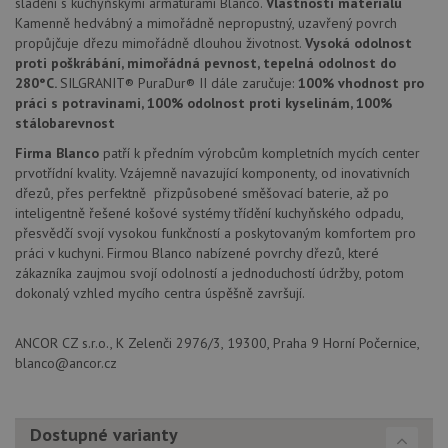
založe
sladění s kuchyňskými armaturami Blanco.
Vlastnosti materiálu
trvání 
Kamenně hedvábný a mimořádně nepropustný, uzavřený povrch
názve
propůjčuje dřezu mimořádně dlouhou životnost.
Vysoká odolnost
AWSA
(ALB).
proti poškrábání, mimořádná pevnost, tepelná odolnost do
280°C.
SILGRANIT® PuraDur® II dále zaručuje:
100% vhodnost pro
CookieScriptConsent
5 měsíců
Tento 
CookieScript
4 týdny
cookie
www.drezy-
práci s potravinami, 100% odolnost proti kyselinám, 100%
použív
blanco.cz
stálobarevnost
služba
Cookie
Firma Blanco
patří k předním výrobcům kompletních mycích center
Script
zapam
prvotřídní kvality. Vzájemně navazující komponenty, od inovativních
předvo
dřezů, přes perfektně přizpůsobené směšovací baterie, až po
souhla
soubo
inteligentně řešené košové systémy třídění kuchyňského odpadu,
cookie
přesvědčí svojí vysokou funkčností a poskytovaným komfortem pro
návště
práci v kuchyni. Firmou Blanco nabízené povrchy dřezů, které
Je nut
banne
zákazníka zaujmou svojí odolností a jednoduchostí údržby, potom
cookie
dokonalý vzhled mycího centra úspěšně završují.
Cookie
Script
fungov
správn
ANCOR CZ s.r.o., K Zelenči 2976/3, 19300, Praha 9 Horní Počernice,
blanco@ancor.cz
AUTORIZACE
www.drezy-
Zavřením
blanco.cz
prohlížeče
Dostupné varianty