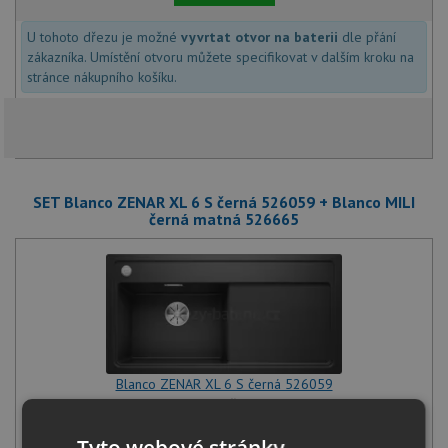
U tohoto dřezu je možné
vyvrtat otvor na baterii
dle přání
zákazníka. Umístění otvoru můžete specifikovat v dalším kroku na
stránce nákupního košíku.
SET Blanco ZENAR XL 6 S černá 526059 + Blanco MILI
černá matná 526665
Blanco ZENAR XL 6 S černá 526059
12 141
Kč
s DPH