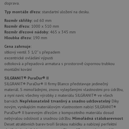
Název
Vyprší
Popis
doprava.
Doména
Typ montáže dřezu:
standartní uložení na desku.
udid
.drezy-blanco.cz
4 týdny 2
Tento 
dny
se pou
jedine
Rozměr skříňky:
od 60 mm
identif
Rozměr dřezu:
1000 x 510 mm
zařízen
Rozměr dřezové nádoby:
465 x 345 mm
mají př
webov
Hloubka dřezu:
190 mm
stránc
sledov
Cena zahrnuje:
použív
sítkový ventil 3 1/2" s přepadem
zlepšil
uživat
excentrické ovládání výpusti
zkušen
odtoková a přepadová armatura s prostorově úspornou trubkou
AWSALBCORS
1 týden
Pro
Amazon.com Inc.
montážní kování
pokrač
widget-
podpo
mediator.zopim.com
SILGRANIT® PuraDur® II
lepivos
SILGRANIT® PuraDur® II firmy Blanco představuje jedinečný
případ
použit
materiál. S mimořádnými, znovu vylepšenými vlastnostmi pro údržbu,
po aktu
a nyní navíc všechny výrobky z materiálu SILGRANIT® ve všech
zásadách ochrany soukromí společnosti Google
Chrom
barvách.
Nepřekonatelně trvanlivý a snadno udržovatelný
Díky
vytvář
další 
novým, vynikajícím materiálovým vlastnostem nabízí SILGRANIT®
cookie
PuraDur® II barevným dřezům z kompozitního materiálu dosud
lepivos
každou
nebývalou odolnost a snadnou údržbu.
Mimořádná stálobarevnost
těchto
Deset atraktivních barev tvoří širokou nabídku a nabízejí perfektní
lepivos