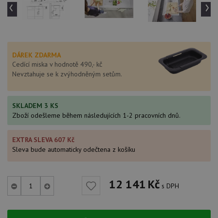
‹
›
DÁREK ZDARMA
Cedící miska v hodnotě 490,- kč
Nevztahuje se k zvýhodněným setům.
SKLADEM 3 KS
Zboží odešleme během následujících 1-2 pracovních dnů.
EXTRA SLEVA 607 Kč
Sleva bude automaticky odečtena z košíku
12 141
Kč
s DPH