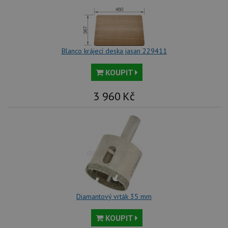
Blanco krájecí deska jasan 229411
KOUPIT
3 960
Kč
Diamantový vrták 35 mm
KOUPIT