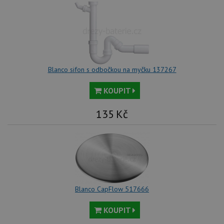
Blanco sifon s odbočkou na myčku 137267
KOUPIT
135
Kč
Blanco CapFlow 517666
KOUPIT