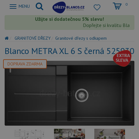
0
Zobrazit
MENU
nabidku
Užijte si dodatečnou 5% slevu!
Dopřejte si kvalitu Blanco s 
GRANITOVÉ DŘEZY
Granitové dřezy s odkapem
Blanco METRA XL 6 S černá 525930
DOPRAVA ZDARMA