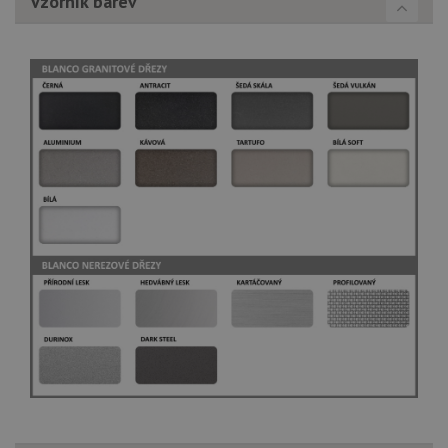
Vzorník barev