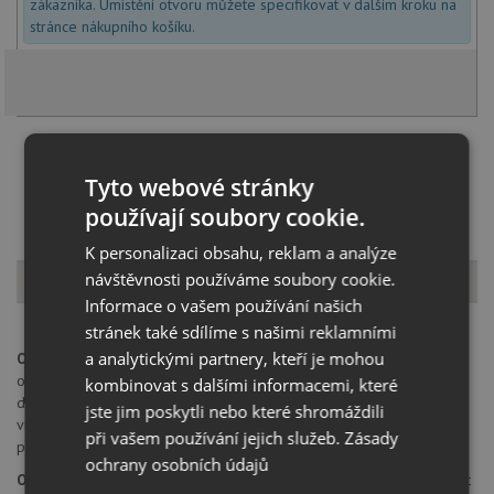
zákazníka. Umístění otvoru můžete specifikovat v dalším kroku na
stránce nákupního košíku.
Načíst dalších 5 ze zbývajících 57 setů
Tyto webové stránky
používají soubory cookie.
K personalizaci obsahu, reklam a analýze
Popis produktu
návštěvnosti používáme soubory cookie.
Informace o vašem používání našich
stránek také sdílíme s našimi reklamními
a analytickými partnery, kteří je mohou
Otvor pro baterii:
na spodní straně má dřez 2 částečně předvrtané
otvory průměru 35 mm pro umístění baterie, excentru nebo
kombinovat s dalšími informacemi, které
dávkovače saponátu. Tyto otvory je možné dovrtat diamantovým
jste jim poskytli nebo které shromáždili
vrtákem 35 mm, který naleznete za zvýhodněnou cenu, jako
při vašem používání jejich služeb.
Zásady
příslušenství k dokoupení u produktu.
ochrany osobních údajů
Orientace dřezu:
dřez je libovolně otočný, je možné jej nainstalovat