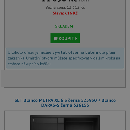
s DPH
Běžná cena:
12 312
Kč
Sleva:
616
Kč
SKLADEM
KOUPIT
U tohoto dřezu je možné
vyvrtat otvor na baterii
dle přání
zákazníka. Umístění otvoru můžete specifikovat v dalším kroku na
stránce nákupního košíku.
SET Blanco METRA XL 6 S černá 525930 + Blanco
DARAS-S černá 526153