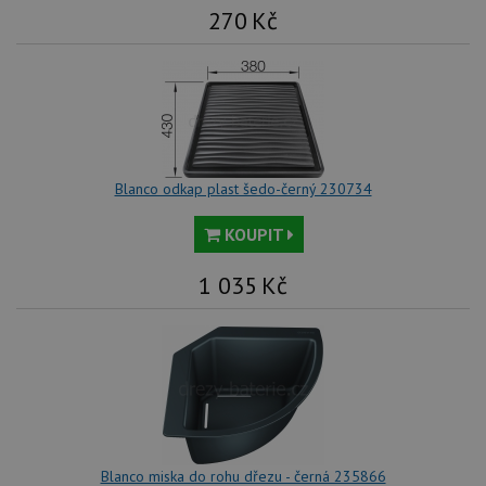
270
Kč
Blanco odkap plast šedo-černý 230734
KOUPIT
1 035
Kč
Blanco miska do rohu dřezu - černá 235866