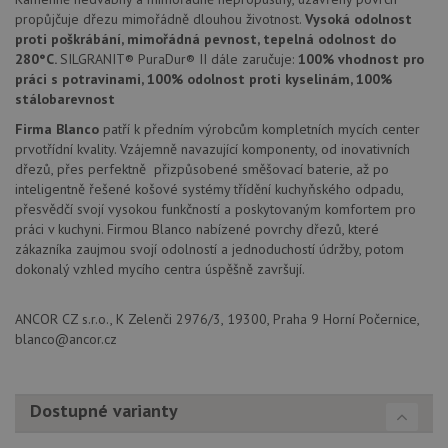
propůjčuje dřezu mimořádně dlouhou životnost.
Vysoká odolnost
Soubory cílení
Funkční soubory
proti poškrábání, mimořádná pevnost, tepelná odolnost do
Nezařazené soubory
280°C.
SILGRANIT® PuraDur® II dále zaručuje:
100% vhodnost pro
práci s potravinami, 100% odolnost proti kyselinám, 100%
Nezbytně nutné soubory cookie umožňují základní
stálobarevnost
funkce webových stránek, jako je přihlášení
uživatele a správa účtu. Webové stránky nelze bez
Firma Blanco
patří k předním výrobcům kompletních mycích center
nezbytně nutných souborů cookie správně používat.
prvotřídní kvality. Vzájemně navazující komponenty, od inovativních
Poskytovatel
/
dřezů, přes perfektně přizpůsobené směšovací baterie, až po
Název
Vyprší
Popis
Doména
inteligentně řešené košové systémy třídění kuchyňského odpadu,
přesvědčí svojí vysokou funkčností a poskytovaným komfortem pro
udid
.drezy-blanco.cz
4 týdny 2
Tento 
dny
se pou
práci v kuchyni. Firmou Blanco nabízené povrchy dřezů, které
jedine
zákazníka zaujmou svojí odolností a jednoduchostí údržby, potom
identif
zařízen
dokonalý vzhled mycího centra úspěšně završují.
mají př
webov
stránc
ANCOR CZ s.r.o., K Zelenči 2976/3, 19300, Praha 9 Horní Počernice,
sledov
použív
blanco@ancor.cz
zlepšil
uživat
zkušen
Dostupné varianty
AWSALBCORS
1 týden
Pro
Amazon.com Inc.
pokrač
widget-
podpo
mediator.zopim.com