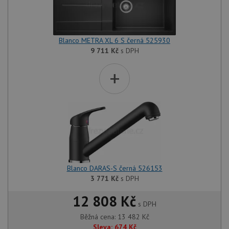
Blanco METRA XL 6 S černá 525930
9 711
Kč
s DPH
+
Blanco DARAS-S černá 526153
3 771
Kč
s DPH
12 808 Kč
s DPH
Běžná cena:
13 482
Kč
Sleva:
674
Kč