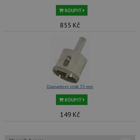
KOUPIT
855
Kč
Diamantový vrták 35 mm
KOUPIT
149
Kč