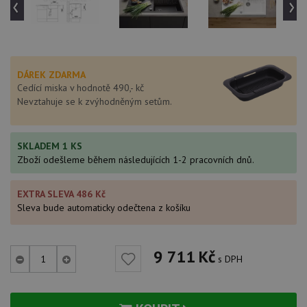
‹
›
DÁREK ZDARMA
Cedící miska v hodnotě 490,- kč
Nevztahuje se k zvýhodněným setům.
SKLADEM 1 KS
Zboží odešleme během následujících 1-2 pracovních dnů.
EXTRA SLEVA 486 Kč
Sleva bude automaticky odečtena z košíku
9 711
Kč
s DPH