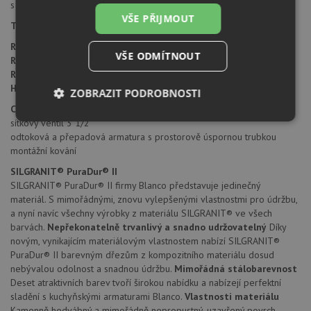
s odkapem doleva i doprava.
VŠE PŘIJMOUT
Typ montáže dřezu:
standartní uložení na desku.
Rrozměr skříňky:
600 mm
VŠE ODMÍTNOUT
Rozměr dřezu:
1000 x 500 mm
Rozměr dřezové nádoby:
490 x 430 mm
Hloubka dřezu:
190 mm
ZOBRAZIT PODROBNOSTI
Cena zahrnuje:
Nezbytně
Výkonové
Soubory
sítkový ventil 3 1/2"
nutné
soubory
cílení
odtoková a přepadová armatura s prostorově úspornou trubkou
soubory
montážní kování
SILGRANIT® PuraDur® II
SILGRANIT® PuraDur® II firmy Blanco představuje jedinečný
Funkční soubory
Nezařazené
materiál. S mimořádnými, znovu vylepšenými vlastnostmi pro údržbu,
soubory
a nyní navíc všechny výrobky z materiálu SILGRANIT® ve všech
barvách.
Nepřekonatelně trvanlivý a snadno udržovatelný
Díky
novým, vynikajícím materiálovým vlastnostem nabízí SILGRANIT®
PuraDur® II barevným dřezům z kompozitního materiálu dosud
nebývalou odolnost a snadnou údržbu.
Mimořádná stálobarevnost
Deset atraktivních barev tvoří širokou nabídku a nabízejí perfektní
sladění s kuchyňskými armaturami Blanco.
Vlastnosti materiálu
Nezbytně nutné soubory
Výkonové soubory
Kamenně hedvábný a mimořádně nepropustný, uzavřený povrch