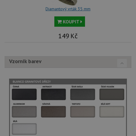
Diamantový vrták 35 mm
KOUPIT
149
Kč
Vzorník barev