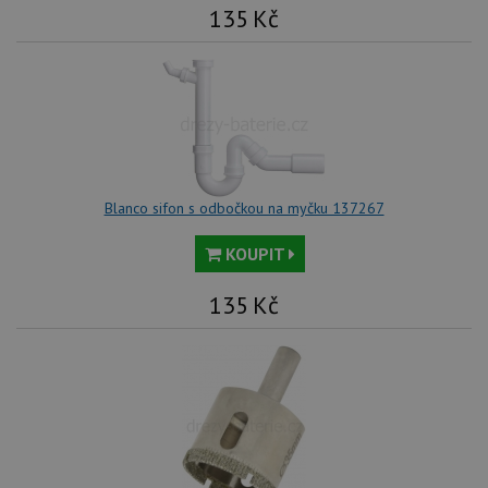
135
Kč
Blanco sifon s odbočkou na myčku 137267
KOUPIT
135
Kč