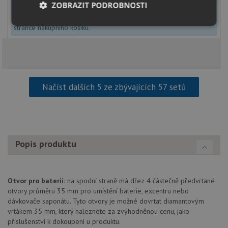
ZOBRAZIT PODROBNOSTI
U tohoto dřezu je možné
vyvrtat otvor na baterii
dle přání
zákazníka. Umístění otvoru můžete specifikovat v dalším kroku na
Nezbytně
Výkonové
Soubory
stránce nákupního košíku.
nutné
soubory
cílení
soubory
Funkční soubory
Nezařazené
Načíst dalších 5 ze zbývajících 57 setů
soubory
Popis produktu
Nezbytně nutné soubory
Výkonové soubory
Soubory cílení
Funkční soubory
Otvor pro baterii:
na spodní straně má dřez 4 částečně předvrtané
otvory průměru 35 mm pro umístění baterie, excentru nebo
Nezařazené soubory
dávkovače saponátu. Tyto otvory je možné dovrtat diamantovým
Nezbytně nutné soubory cookie umožňují základní
vrtákem 35 mm, který naleznete za zvýhodněnou cenu, jako
funkce webových stránek, jako je přihlášení
příslušenství k dokoupení u produktu.
uživatele a správa účtu. Webové stránky nelze bez