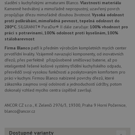
každou
sladění s kuchyňskými armaturami Blanco.
Vlastnosti materiálu
těchto
Kamenně hedvábný a mimořádně nepropustný, uzavřený povrch
lepivos
založe
propůjčuje dřezu mimořádně dlouhou životnost.
Vysoká odolnost
trvání 
proti poškrábání, mimořádná pevnost, tepelná odolnost do
názve
280°C.
SILGRANIT® PuraDur® II dále zaručuje:
100% vhodnost pro
AWSA
(ALB).
práci s potravinami, 100% odolnost proti kyselinám, 100%
stálobarevnost
CookieScriptConsent
5 měsíců
Tento 
CookieScript
4 týdny
cookie
www.drezy-
Firma Blanco
patří k předním výrobcům kompletních mycích center
použív
blanco.cz
služba
prvotřídní kvality. Vzájemně navazující komponenty, od inovativních
Cookie
dřezů, přes perfektně přizpůsobené směšovací baterie, až po
Script
zapam
inteligentně řešené košové systémy třídění kuchyňského odpadu,
předvo
přesvědčí svojí vysokou funkčností a poskytovaným komfortem pro
souhla
soubo
práci v kuchyni. Firmou Blanco nabízené povrchy dřezů, které
cookie
zákazníka zaujmou svojí odolností a jednoduchostí údržby, potom
návště
dokonalý vzhled mycího centra úspěšně završují.
Je nut
banne
cookie
Cookie
ANCOR CZ s.r.o., K Zelenči 2976/3, 19300, Praha 9 Horní Počernice,
Script
blanco@ancor.cz
fungov
správn
AUTORIZACE
www.drezy-
Zavřením
blanco.cz
prohlížeče
Dostupné varianty