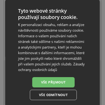
+
Tyto webové stránky
používají soubory cookie.
K personalizaci obsahu, reklam a analýze
návštěvnosti používáme soubory cookie.
Informace o vašem používání našich
stránek také sdílíme s našimi reklamními
a analytickými partnery, kteří je mohou
Blanco MILI černá matná 526665
kombinovat s dalšími informacemi, které
3 411
Kč
s DPH
jste jim poskytli nebo které shromáždili
13 577 Kč
při vašem používání jejich služeb.
Zásady
s DPH
ochrany osobních údajů
Běžná cena:
14 292
Kč
Sleva:
715
Kč
VŠE PŘIJMOUT
SKLADEM U VÝROBCE
VŠE ODMÍTNOUT
KOUPIT