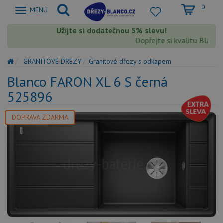
0
Zobrazit
MENU
nabidku
Užijte si dodatečnou 5% slevu!
Dopřejte si kvalitu Blanco s
GRANITOVÉ DŘEZY
Granitové dřezy s odkapem
Blanco FARON XL 6 S černá
525896
DOPRAVA ZDARMA