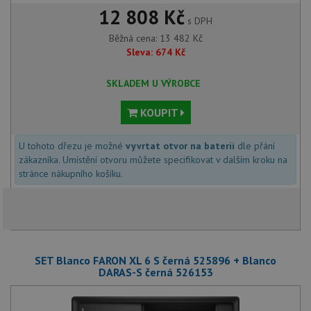
12 808 Kč
s DPH
Běžná cena:
13 482
Kč
Sleva:
674
Kč
SKLADEM U VÝROBCE
KOUPIT
U tohoto dřezu je možné
vyvrtat otvor na baterii
dle přání
zákazníka. Umístění otvoru můžete specifikovat v dalším kroku na
stránce nákupního košíku.
SET Blanco FARON XL 6 S černá 525896 + Blanco
DARAS-S černá 526153