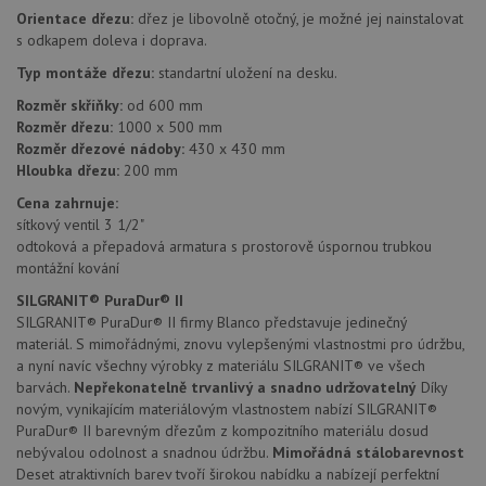
nezbytně nutných souborů cookie správně používat.
Orientace dřezu:
dřez je libovolně otočný, je možné jej nainstalovat
s odkapem doleva i doprava.
Poskytovatel
/
Název
Vyprší
Popis
Doména
Typ montáže dřezu:
standartní uložení na desku.
udid
.drezy-blanco.cz
4 týdny 2
Tento 
Rozměr skříňky:
od 600 mm
dny
se pou
jedine
Rozměr dřezu:
1000 x 500 mm
identif
Rozměr dřezové nádoby:
430 x 430 mm
zařízen
Hloubka dřezu:
200 mm
mají př
webov
stránc
Cena zahrnuje:
sledov
sítkový ventil 3 1/2"
použív
odtoková a přepadová armatura s prostorově úspornou trubkou
zlepšil
uživat
montážní kování
zkušen
SILGRANIT® PuraDur® II
AWSALBCORS
1 týden
Pro
Amazon.com Inc.
SILGRANIT® PuraDur® II firmy Blanco představuje jedinečný
pokrač
widget-
podpo
mediator.zopim.com
materiál. S mimořádnými, znovu vylepšenými vlastnostmi pro údržbu,
lepivos
a nyní navíc všechny výrobky z materiálu SILGRANIT® ve všech
případ
použit
barvách.
Nepřekonatelně trvanlivý a snadno udržovatelný
Díky
po aktu
novým, vynikajícím materiálovým vlastnostem nabízí SILGRANIT®
zásadách ochrany soukromí společnosti Google
Chrom
PuraDur® II barevným dřezům z kompozitního materiálu dosud
vytvář
další 
nebývalou odolnost a snadnou údržbu.
Mimořádná stálobarevnost
cookie
Deset atraktivních barev tvoří širokou nabídku a nabízejí perfektní
lepivos