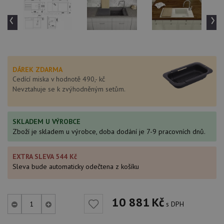
‹
›
DÁREK ZDARMA
Cedící miska v hodnotě 490,- kč
Nevztahuje se k zvýhodněným setům.
SKLADEM U VÝROBCE
Zboží je skladem u výrobce, doba dodání je 7-9 pracovních dnů.
EXTRA SLEVA 544 Kč
Sleva bude automaticky odečtena z košíku
10 881
Kč
s DPH