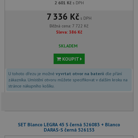
2 601
Kč
s DPH
7 336 Kč
s DPH
Běžná cena:
7 722
Kč
Sleva:
386
Kč
SKLADEM
KOUPIT
U tohoto dřezu je možné
vyvrtat otvor na baterii
dle přání
zákazníka. Umístění otvoru můžete specifikovat v dalším kroku na
stránce nákupního košíku.
SET Blanco LEGRA 45 S černá 526083 + Blanco
DARAS-S černá 526153