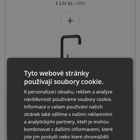
5 121
Kč
s DPH
+
Tyto webové stránky
Blanco MILI černá matná 526665
používají soubory cookie.
3 411
Kč
s DPH
K personalizaci obsahu, reklam a analýze
8 105 Kč
s DPH
návštěvnosti používáme soubory cookie.
Běžná cena:
8 532
Kč
Informace o vašem používání našich
Sleva:
427
Kč
stránek také sdílíme s našimi reklamními
a analytickými partnery, kteří je mohou
SKLADEM
kombinovat s dalšími informacemi, které
jste jim poskytli nebo které shromáždili
KOUPIT