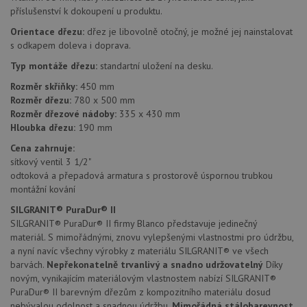
příslušenství k dokoupení u produktu.
Orientace dřezu:
dřez je libovolně otočný, je možné jej nainstalovat
Nezbytně nutné soubory
Výkonové soubory
s odkapem doleva i doprava.
Soubory cílení
Funkční soubory
Typ montáže dřezu:
standartní uložení na desku.
Nezařazené soubory
Rozměr skříňky:
450 mm
Rozměr dřezu:
780 x 500 mm
Nezbytně nutné soubory cookie umožňují základní
Rozměr dřezové nádoby:
335 x 430 mm
funkce webových stránek, jako je přihlášení
Hloubka dřezu:
190 mm
uživatele a správa účtu. Webové stránky nelze bez
nezbytně nutných souborů cookie správně používat.
Cena zahrnuje:
Poskytovatel
/
sítkový ventil 3 1/2"
Název
Vyprší
Popis
Doména
odtoková a přepadová armatura s prostorově úspornou trubkou
montážní kování
udid
.drezy-blanco.cz
4 týdny 2
Tento 
dny
se pou
jedine
SILGRANIT® PuraDur® II
identif
SILGRANIT® PuraDur® II firmy Blanco představuje jedinečný
zařízen
materiál. S mimořádnými, znovu vylepšenými vlastnostmi pro údržbu,
mají př
webov
a nyní navíc všechny výrobky z materiálu SILGRANIT® ve všech
stránc
barvách.
Nepřekonatelně trvanlivý a snadno udržovatelný
Díky
sledov
použív
novým, vynikajícím materiálovým vlastnostem nabízí SILGRANIT®
zlepšil
PuraDur® II barevným dřezům z kompozitního materiálu dosud
uživat
zkušen
nebývalou odolnost a snadnou údržbu.
Mimořádná stálobarevnost