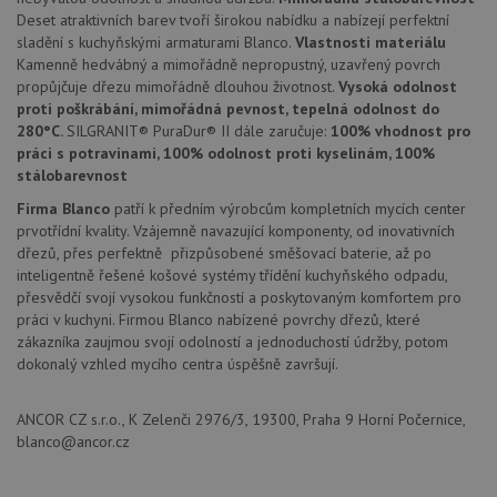
Deset atraktivních barev tvoří širokou nabídku a nabízejí perfektní
AWSALBCORS
1 týden
Pro
Amazon.com Inc.
sladění s kuchyňskými armaturami Blanco.
Vlastnosti materiálu
pokrač
widget-
podpo
mediator.zopim.com
Kamenně hedvábný a mimořádně nepropustný, uzavřený povrch
lepivos
propůjčuje dřezu mimořádně dlouhou životnost.
Vysoká odolnost
případ
použit
proti poškrábání, mimořádná pevnost, tepelná odolnost do
po aktu
280°C.
SILGRANIT® PuraDur® II dále zaručuje:
100% vhodnost pro
zásadách ochrany soukromí společnosti Google
Chrom
práci s potravinami, 100% odolnost proti kyselinám, 100%
vytvář
další 
stálobarevnost
cookie
lepivos
Firma Blanco
patří k předním výrobcům kompletních mycích center
každou
prvotřídní kvality. Vzájemně navazující komponenty, od inovativních
těchto
lepivos
dřezů, přes perfektně přizpůsobené směšovací baterie, až po
založe
inteligentně řešené košové systémy třídění kuchyňského odpadu,
trvání 
názve
přesvědčí svojí vysokou funkčností a poskytovaným komfortem pro
AWSA
práci v kuchyni. Firmou Blanco nabízené povrchy dřezů, které
(ALB).
zákazníka zaujmou svojí odolností a jednoduchostí údržby, potom
CookieScriptConsent
5 měsíců
Tento 
CookieScript
dokonalý vzhled mycího centra úspěšně završují.
4 týdny
cookie
www.drezy-
použív
blanco.cz
služba
Cookie
ANCOR CZ s.r.o., K Zelenči 2976/3, 19300, Praha 9 Horní Počernice,
Script
blanco@ancor.cz
zapam
předvo
souhla
soubo