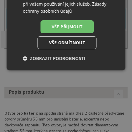
při vašem používání jejich služeb.
Zásady
ochrany osobních údajů
U tohoto dřezu je možné
vyvrtat otvor na baterii
dle přání
zákazníka. Umístění otvoru můžete specifikovat v dalším kroku na
stránce nákupního košíku.
VŠE PŘIJMOUT
VŠE ODMÍTNOUT
ZOBRAZIT PODROBNOSTI
Načíst dalších 5 ze zbývajících 57 setů
Nezbytně
Výkonové
Soubory
nutné
soubory
cílení
soubory
Popis produktu
Funkční soubory
Nezařazené
soubory
Otvor pro baterii:
na spodní straně má dřez 2 částečně předvrtané
otvory průměru 35 mm pro umístění baterie, excentru nebo
dávkovače saponátu. Tyto otvory je možné dovrtat diamantovým
vrtákem 35 mm, který naleznete za zvýhodněnou cenu, jako