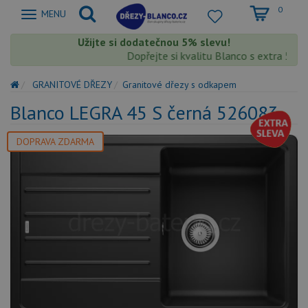
0
Zobrazit
MENU
nabidku
Užijte si dodatečnou 5% slevu!
Dopřejte si kvalitu Blanco s extra 5% sle
GRANITOVÉ DŘEZY
Granitové dřezy s odkapem
Blanco LEGRA 45 S černá 526083
DOPRAVA ZDARMA