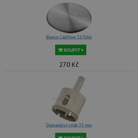
Blanco CapFlow 517666
KOUPIT
270
Kč
Diamantový vrták 35 mm
KOUPIT