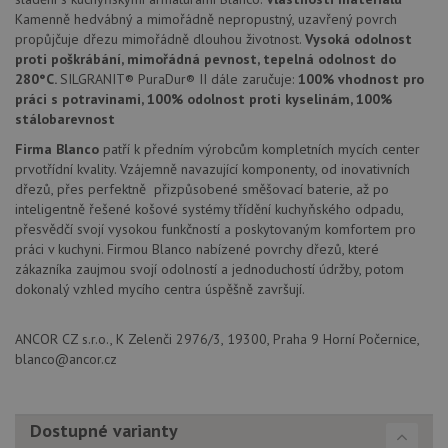
soubory
Kamenně hedvábný a mimořádně nepropustný, uzavřený povrch
propůjčuje dřezu mimořádně dlouhou životnost.
Vysoká odolnost
proti poškrábání, mimořádná pevnost, tepelná odolnost do
280°C.
SILGRANIT® PuraDur® II dále zaručuje:
100% vhodnost pro
práci s potravinami, 100% odolnost proti kyselinám, 100%
stálobarevnost
Firma Blanco
patří k předním výrobcům kompletních mycích center
Nezbytně nutné soubory
Výkonové soubory
prvotřídní kvality. Vzájemně navazující komponenty, od inovativních
Soubory cílení
Funkční soubory
dřezů, přes perfektně přizpůsobené směšovací baterie, až po
Nezařazené soubory
inteligentně řešené košové systémy třídění kuchyňského odpadu,
přesvědčí svojí vysokou funkčností a poskytovaným komfortem pro
Nezbytně nutné soubory cookie umožňují základní
práci v kuchyni. Firmou Blanco nabízené povrchy dřezů, které
funkce webových stránek, jako je přihlášení
zákazníka zaujmou svojí odolností a jednoduchostí údržby, potom
uživatele a správa účtu. Webové stránky nelze bez
dokonalý vzhled mycího centra úspěšně završují.
nezbytně nutných souborů cookie správně používat.
Poskytovatel
/
Název
Vyprší
Popis
Doména
ANCOR CZ s.r.o., K Zelenči 2976/3, 19300, Praha 9 Horní Počernice,
blanco@ancor.cz
udid
.drezy-blanco.cz
4 týdny 2
Tento 
dny
se pou
jedine
identif
zařízen
Dostupné varianty
mají př