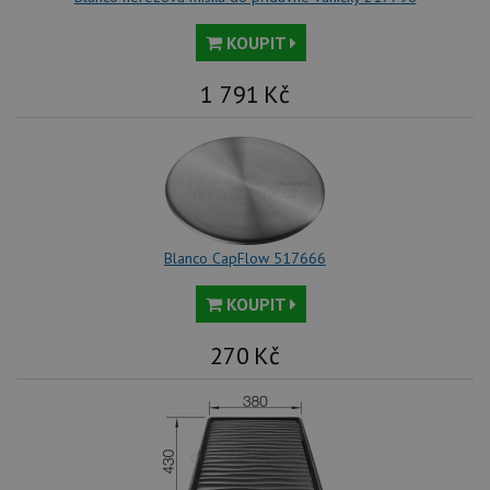
KOUPIT
1 791
Kč
Blanco CapFlow 517666
KOUPIT
270
Kč