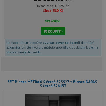
s DPH
Běžná cena:
11 592
Kč
Sleva:
580
Kč
SKLADEM
KOUPIT
U tohoto dřezu je možné
vyvrtat otvor na baterii
dle přání
zákazníka. Umístění otvoru můžete specifikovat v dalším kroku na
stránce nákupního košíku.
SET Blanco METRA 6 S černá 525927 + Blanco DARAS-
S černá 526153