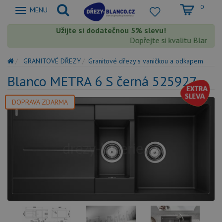
0
Zobrazit
MENU
nabidku
Užijte si dodatečnou 5% slevu!
Dopřejte si kvalitu Blanco s e
GRANITOVÉ DŘEZY
Granitové dřezy s vaničkou a odkapem
Blanco METRA 6 S černá 525927
DOPRAVA ZDARMA