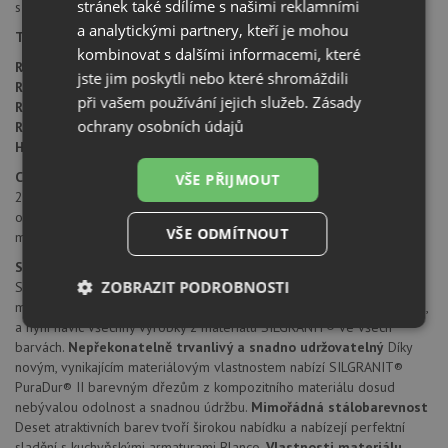
stránek také sdílíme s našimi reklamními
s odkapem doleva i doprava.
a analytickými partnery, kteří je mohou
Typ montáže dřezu:
standartní uložení na desku.
kombinovat s dalšími informacemi, které
Rozměr skříňky:
od 600 mm
jste jim poskytli nebo které shromáždili
Rozměr dřezu:
1000 x 500 mm
při vašem používání jejich služeb.
Zásady
Rozměr dřezové nádoby:
360 x 430 mm
ochrany osobních údajů
Rozměr přídavné vaničky:
170 x 285 mm
Hloubka dřezu:
190/130 mm
Cena zahrnuje:
VŠE PŘIJMOUT
2x sítkový ventil 3 1/2"
odtoková a přepadová armatura s prostorově úspornou trubkou
VŠE ODMÍTNOUT
montážní kování
SILGRANIT® PuraDur® II
ZOBRAZIT PODROBNOSTI
SILGRANIT® PuraDur® II firmy Blanco představuje jedinečný
materiál. S mimořádnými, znovu vylepšenými vlastnostmi pro údržbu,
a nyní navíc všechny výrobky z materiálu SILGRANIT® ve všech
Nezbytně
Výkonové
Soubory
nutné
soubory
cílení
barvách.
Nepřekonatelně trvanlivý a snadno udržovatelný
Díky
soubory
novým, vynikajícím materiálovým vlastnostem nabízí SILGRANIT®
PuraDur® II barevným dřezům z kompozitního materiálu dosud
nebývalou odolnost a snadnou údržbu.
Mimořádná stálobarevnost
Deset atraktivních barev tvoří širokou nabídku a nabízejí perfektní
Funkční soubory
Nezařazené
sladění s kuchyňskými armaturami Blanco.
Vlastnosti materiálu