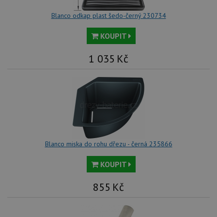
Blanco odkap plast šedo-černý 230734
KOUPIT
1 035
Kč
Blanco miska do rohu dřezu - černá 235866
KOUPIT
855
Kč