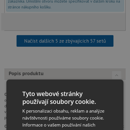
zákazníka. Umístění otvoru můžete specifikovat v dalším kroku na
stránce nákupního košíku.
Načíst dalších 5 ze zbývajících 57 setů
Popis produktu
Tyto webové stránky
Otvor pro baterii:
na spodní straně má dřez 4 částečně předvrtané
používají soubory cookie.
otvory průměru 35 mm pro umístění baterie, excentru nebo
dávkovače saponátu. Tyto otvory je možné dovrtat diamantovým
K personalizaci obsahu, reklam a analýze
vrtákem 35 mm, který naleznete za zvýhodněnou cenu, jako
návštěvnosti používáme soubory cookie.
příslušenství k dokoupení u produktu.
Informace o vašem používání našich
Orientace dřezu:
dřez je libovolně otočný, je možné jej nainstalovat