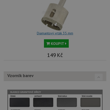
Diamantový vrták 35 mm
KOUPIT
149
Kč
Vzorník barev