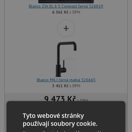
Blanco ZIA XL 6 S Compact černá 526019
6 561
Kč
s DPH
+
Blanco MILI černá matná 526665
3 411
Kč
s DPH
9 473 Kč
s DPH
Běžná cena:
9 972
Kč
Sleva:
499
Kč
Tyto webové stránky
používají soubory cookie.
SKLADEM