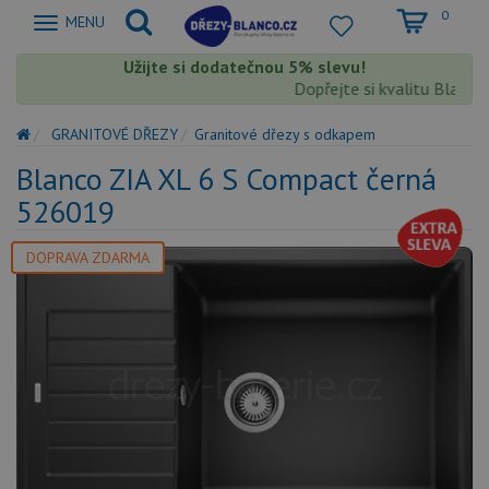
0
Zobrazit
MENU
nabidku
Užijte si dodatečnou 5% slevu!
Dopřejte si kvalitu Blanco s
GRANITOVÉ DŘEZY
Granitové dřezy s odkapem
Blanco ZIA XL 6 S Compact černá
526019
DOPRAVA ZDARMA