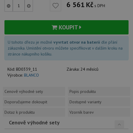
6 561
Kč
s DPH
KOUPIT
U tohoto dřezu je možné
vyvrtat otvor na baterii
dle přání
zákazníka. Umístění otvoru můžete specifikovat v dalším kroku na
stránce nákupního košíku.
Kód:
BD0339_11
Záruka:
24 měsíců
Výrobce:
BLANCO
Cenově výhodné sety
Popis produktu
Doporučujeme dokoupit
Dostupné varianty
Dotaz k produktu
Vzorník barev
Cenově výhodné sety