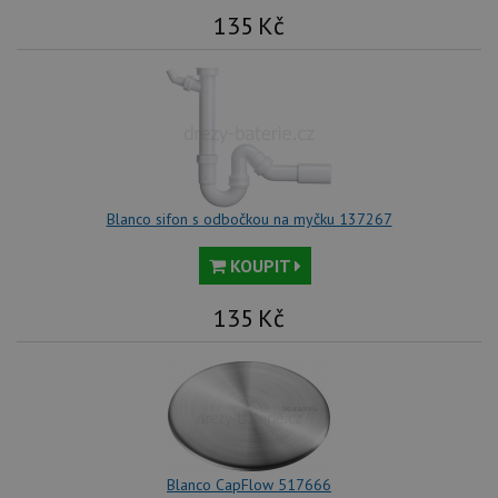
135
Kč
Blanco sifon s odbočkou na myčku 137267
KOUPIT
135
Kč
Blanco CapFlow 517666