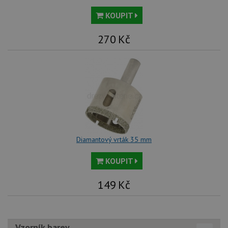
KOUPIT
270
Kč
Diamantový vrták 35 mm
KOUPIT
149
Kč
Vzorník barev