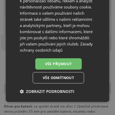
K personalizaci obsahu, reklam a analýze
KOUPIT
návštěvnosti používáme soubory cookie.
Informace o vašem používání našich
U tohoto dřezu je možné
vyvrtat otvor na baterii
dle přání
stránek také sdílíme s našimi reklamními
zákazníka. Umístění otvoru můžete specifikovat v dalším kroku na
a analytickými partnery, kteří je mohou
stránce nákupního košíku.
kombinovat s dalšími informacemi, které
jste jim poskytli nebo které shromáždili
při vašem používání jejich služeb.
Zásady
ochrany osobních údajů
Načíst dalších 5 ze zbývajících 57 setů
VŠE PŘIJMOUT
VŠE ODMÍTNOUT
Popis produktu
ZOBRAZIT PODROBNOSTI
Nezbytně
Výkonové
Soubory
Otvor pro baterii:
na spodní straně má dřez 2 částečně předvrtané
nutné
soubory
cílení
soubory
otvory průměru 35 mm pro umístění baterie, excentru nebo