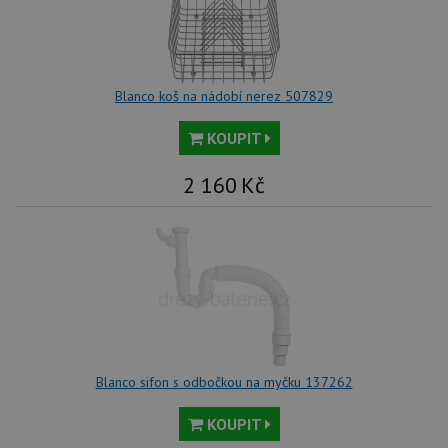
uži
př
vi
vl
we
tak
ná
Blanco koš na nádobí nerez 507829
we
no
sta
KOUPIT
roz
Yo
2 160
Kč
Blanco sifon s odbočkou na myčku 137262
KOUPIT