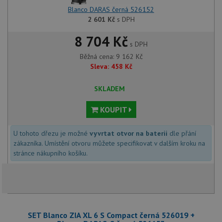
Blanco DARAS černá 526152
2 601
Kč
s DPH
8 704 Kč
s DPH
Běžná cena:
9 162
Kč
Sleva:
458
Kč
SKLADEM
KOUPIT
U tohoto dřezu je možné
vyvrtat otvor na baterii
dle přání
zákazníka. Umístění otvoru můžete specifikovat v dalším kroku na
stránce nákupního košíku.
SET Blanco ZIA XL 6 S Compact černá 526019 +