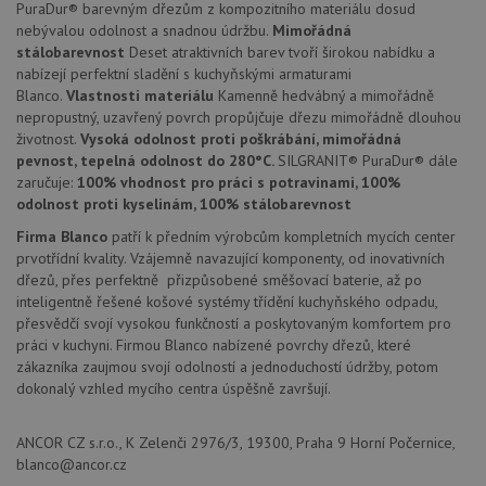
PuraDur® barevným dřezům z kompozitního materiálu dosud
jedine
nebývalou odolnost a snadnou údržbu.
Mimořádná
identif
zařízen
stálobarevnost
Deset atraktivních barev tvoří širokou nabídku a
mají př
nabízejí perfektní sladění s kuchyňskými armaturami
webov
stránc
Blanco.
Vlastnosti materiálu
Kamenně hedvábný a mimořádně
sledov
nepropustný, uzavřený povrch propůjčuje dřezu mimořádně dlouhou
použív
zlepšil
životnost.
Vysoká odolnost proti poškrábání, mimořádná
uživat
pevnost, tepelná odolnost do 280°C.
SILGRANIT® PuraDur® dále
zkušen
zaručuje:
100% vhodnost pro práci s potravinami, 100%
AWSALBCORS
1 týden
Pro
Amazon.com Inc.
odolnost proti kyselinám, 100% stálobarevnost
pokrač
widget-
podpo
mediator.zopim.com
Firma Blanco
patří k předním výrobcům kompletních mycích center
lepivos
prvotřídní kvality. Vzájemně navazující komponenty, od inovativních
případ
použit
dřezů, přes perfektně přizpůsobené směšovací baterie, až po
po aktu
inteligentně řešené košové systémy třídění kuchyňského odpadu,
zásadách ochrany soukromí společnosti Google
Chrom
vytvář
přesvědčí svojí vysokou funkčností a poskytovaným komfortem pro
další 
práci v kuchyni. Firmou Blanco nabízené povrchy dřezů, které
cookie
zákazníka zaujmou svojí odolností a jednoduchostí údržby, potom
lepivos
každou
dokonalý vzhled mycího centra úspěšně završují.
těchto
lepivos
založe
ANCOR CZ s.r.o., K Zelenči 2976/3, 19300, Praha 9 Horní Počernice,
trvání 
názve
blanco@ancor.cz
AWSA