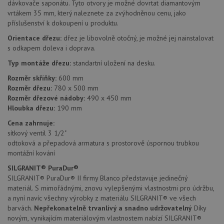
dávkovače saponátu. Tyto otvory je možné dovrtat diamantovým
vrtákem 35 mm, který naleznete za zvýhodněnou cenu, jako
příslušenství k dokoupení u produktu.
Funkční soubory
Nezařazené
Orientace dřezu:
dřez je libovolně otočný, je možné jej nainstalovat
soubory
s odkapem doleva i doprava.
Typ montáže dřezu:
standartní uložení na desku.
Rozměr skříňky:
600 mm
Rozměr dřezu:
780 x 500 mm
Rozměr dřezové nádoby:
490 x 450 mm
Hloubka dřezu:
190 mm
Nezbytně nutné soubory
Výkonové soubory
Cena zahrnuje:
Soubory cílení
Funkční soubory
sítkový ventil 3 1/2"
Nezařazené soubory
odtoková a přepadová armatura s prostorově úspornou trubkou
montážní kování
Nezbytně nutné soubory cookie umožňují základní
funkce webových stránek, jako je přihlášení
SILGRANIT® PuraDur®
uživatele a správa účtu. Webové stránky nelze bez
SILGRANIT® PuraDur® II firmy Blanco představuje jedinečný
nezbytně nutných souborů cookie správně používat.
materiál. S mimořádnými, znovu vylepšenými vlastnostmi pro údržbu,
Poskytovatel
/
a nyní navíc všechny výrobky z materiálu SILGRANIT® ve všech
Název
Vyprší
Popis
Doména
barvách.
Nepřekonatelně trvanlivý a snadno udržovatelný
Díky
udid
.drezy-blanco.cz
4 týdny 2
Tento 
novým, vynikajícím materiálovým vlastnostem nabízí SILGRANIT®
dny
se pou