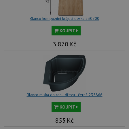
Blanco kompozitní krájecí deska 230700
KOUPIT
3 870
Kč
Blanco miska do rohu dřezu - černá 235866
KOUPIT
855
Kč