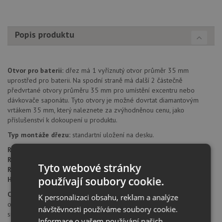
Popis produktu
Otvor pro baterii:
dřez má 1 vyříznutý otvor průměr 35 mm
uprostřed pro baterii. Na spodní straně má další 2 částečně
předvrtané otvory průměru 35 mm pro umístění excentru nebo
dávkovače saponátu. Tyto otvory je možné dovrtat diamantovým
vrtákem 35 mm, který naleznete za zvýhodněnou cenu, jako
příslušenství k dokoupení u produktu.
Typ montáže dřezu:
standartní uložení na desku.
Rozměr skříňky:
od 500 mm
Rozměr dřezu:
515 x 510 mm
Tyto webové stránky
Rozměr dřezové nádoby:
445 x 400 mm
používají soubory cookie.
Hloubka dřezu:
220 mm
Cena zahrnuje:
K personalizaci obsahu, reklam a analýze
otvor pro baterii
návštěvnosti používáme soubory cookie.
sítkový ventil 3 1/2" InFino
Informace o vašem používání našich