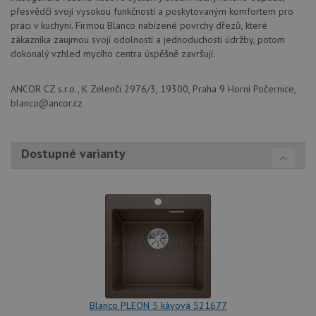
Funkční soubory
Nezařazené
přesvědčí svojí vysokou funkčností a poskytovaným komfortem pro
soubory
práci v kuchyni. Firmou Blanco nabízené povrchy dřezů, které
zákazníka zaujmou svojí odolností a jednoduchostí údržby, potom
dokonalý vzhled mycího centra úspěšně završují.
ANCOR CZ s.r.o., K Zelenči 2976/3, 19300, Praha 9 Horní Počernice,
blanco@ancor.cz
Nezbytně nutné soubory
Výkonové soubory
Soubory cílení
Funkční soubory
Dostupné varianty
Nezařazené soubory
Nezbytně nutné soubory cookie umožňují základní
funkce webových stránek, jako je přihlášení
uživatele a správa účtu. Webové stránky nelze bez
nezbytně nutných souborů cookie správně používat.
Poskytovatel
/
Název
Vyprší
Popis
Doména
udid
.drezy-blanco.cz
4 týdny 2
Tento 
dny
se pou
jedine
identif
Blanco PLEON 5 kávová 521677
zařízen