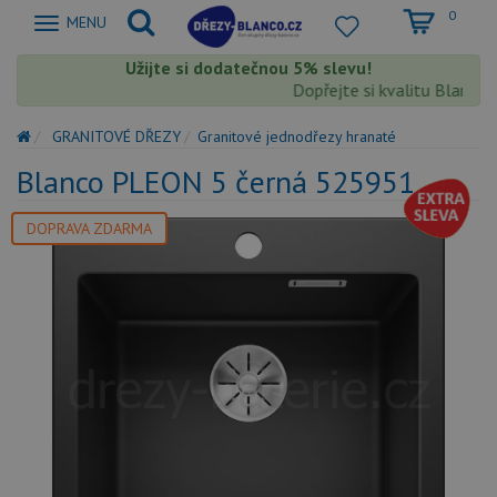
0
Zobrazit
MENU
nabidku
Užijte si dodatečnou 5% slevu!
Dopřejte si kvalitu Blanco s 
GRANITOVÉ DŘEZY
Granitové jednodřezy hranaté
Blanco PLEON 5 černá 525951
DOPRAVA ZDARMA