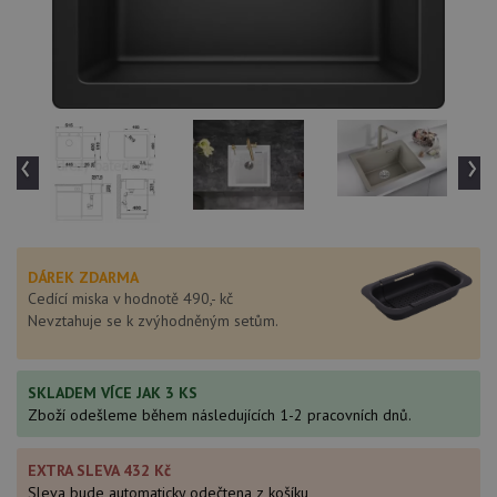
‹
›
DÁREK ZDARMA
Cedící miska v hodnotě 490,- kč
Nevztahuje se k zvýhodněným setům.
SKLADEM VÍCE JAK 3 KS
Zboží odešleme během následujících 1-2 pracovních dnů.
EXTRA SLEVA 432 Kč
Sleva bude automaticky odečtena z košíku