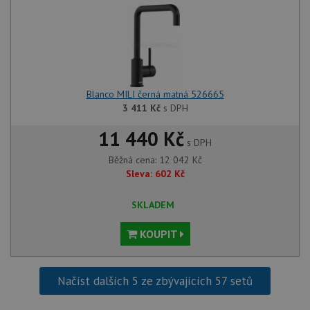
Blanco MILI černá matná 526665
3 411
Kč
s DPH
11 440 Kč
s DPH
Běžná cena:
12 042
Kč
Sleva:
602
Kč
SKLADEM
KOUPIT
Načíst dalších 5 ze zbývajících 57 setů