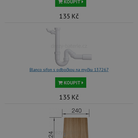
KOUPIT
we
tak
ná
135
Kč
we
no
sta
roz
Yo
Blanco sifon s odbočkou na myčku 137267
KOUPIT
135
Kč