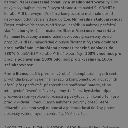
barvách.
Nepřekonatelně trvanlivý a snadno udržovatelný
Díky
Funkční soubory
Nezařazené
novým, vynikajícím materiálovým vlastnostem nabízí SILGRANIT®
soubory
PuraDur® II barevným dřezům z kompozitního materiálu dosud
nebývalou odolnost a snadnou údržbu.
Mimořádná stálobarevnost
Deset atraktivních barev tvoří širokou nabídku a nabízejí perfektní
sladění s kuchyňskými armaturami Blanco.
Vlastnosti materiálu
Kamenně hedvábný a mimořádně nepropustný, uzavřený povrch
propůjčuje dřezu mimořádně dlouhou životnost.
Vysoká odolnost
proti poškrábání, mimořádná pevnost, tepelná odolnost do
Nezbytně nutné soubory
Výkonové soubory
280°C.
SILGRANIT® PuraDur® II dále zaručuje:
100% vhodnost pro
práci s potravinami, 100% odolnost proti kyselinám, 100%
Soubory cílení
Funkční soubory
stálobarevnost
Nezařazené soubory
Firma Blanco
patří k předním výrobcům kompletních mycích center
Nezbytně nutné soubory cookie umožňují základní
prvotřídní kvality. Vzájemně navazující komponenty, od inovativních
funkce webových stránek, jako je přihlášení
dřezů, přes perfektně přizpůsobené směšovací baterie, až po
uživatele a správa účtu. Webové stránky nelze bez
inteligentně řešené košové systémy třídění kuchyňského odpadu,
nezbytně nutných souborů cookie správně používat.
přesvědčí svojí vysokou funkčností a poskytovaným komfortem pro
Poskytovatel
/
práci v kuchyni. Firmou Blanco nabízené povrchy dřezů, které
Název
Vyprší
Popis
Doména
zákazníka zaujmou svojí odolností a jednoduchostí údržby, potom
dokonalý vzhled mycího centra úspěšně završují.
udid
.drezy-blanco.cz
4 týdny 2
Tento 
dny
se pou
jedine
identif
ANCOR CZ s.r.o., K Zelenči 2976/3, 19300, Praha 9 Horní Počernice,