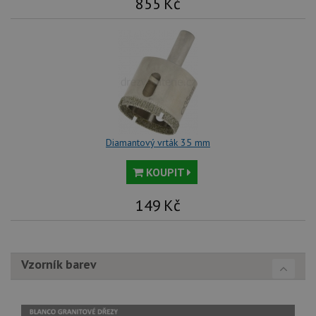
855
Kč
Diamantový vrták 35 mm
KOUPIT
149
Kč
Vzorník barev