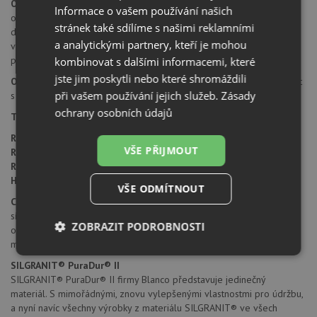
Otvor pro baterii:
na spodní straně má dřez 2 částečně předvrtané
Informace o vašem používání našich
otvory průměru 35 mm pro umístění baterie, excentru nebo
stránek také sdílíme s našimi reklamními
dávkovače saponátu. Tyto otvory je možné dovrtat diamantovým
a analytickými partnery, kteří je mohou
vrtákem 35 mm, který naleznete za zvýhodněnou cenu, jako
příslušenství k dokoupení u produktu.
kombinovat s dalšími informacemi, které
jste jim poskytli nebo které shromáždili
Orientace dřezu:
dřez je libovolně otočný, je možné jej nainstalovat
při vašem používání jejich služeb.
Zásady
s odkapem doleva i doprava.
ochrany osobních údajů
Typ montáže dřezu:
standartní uložení na desku.
Rozměr skříňky:
450 mm
VŠE PŘIJMOUT
Rozměr dřezu:
680 x 500 mm
Rozměr dřezové nádoby:
345 x 430 mm
Hloubka dřezu:
190 mm
VŠE ODMÍTNOUT
Cena zahrnuje:
sítkový ventil 3 1/2"
ZOBRAZIT PODROBNOSTI
odtoková a přepadová armatura s prostorově úspornou trubkou
montážní kování
Nezbytně
Výkonové
Soubory
SILGRANIT® PuraDur® II
nutné
soubory
cílení
SILGRANIT® PuraDur® II firmy Blanco představuje jedinečný
soubory
materiál. S mimořádnými, znovu vylepšenými vlastnostmi pro údržbu,
a nyní navíc všechny výrobky z materiálu SILGRANIT® ve všech