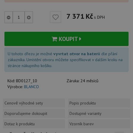
7 371
Kč
s DPH
KOUPIT
U tohoto dřezu je možné
vyvrtat otvor na baterii
dle přání
zákazníka. Umístění otvoru můžete specifikovat v dalším kroku na
stránce nákupního košíku.
Kód:
BD0127_10
Záruka:
24 měsíců
Výrobce:
BLANCO
Cenově výhodné sety
Popis produktu
Doporučujeme dokoupit
Dostupné varianty
Dotaz k produktu
Vzorník barev