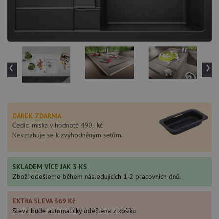
‹
›
DÁREK ZDARMA
Cedící miska v hodnotě 490,- kč
Nevztahuje se k zvýhodněným setům.
SKLADEM VÍCE JAK 3 KS
Zboží odešleme během následujících 1-2 pracovních dnů.
EXTRA SLEVA 369 Kč
Sleva bude automaticky odečtena z košíku