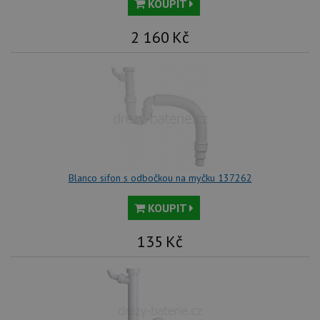
KOUPIT
vl
we
tak
2 160
Kč
ná
we
no
sta
roz
Yo
Blanco sifon s odbočkou na myčku 137262
KOUPIT
135
Kč