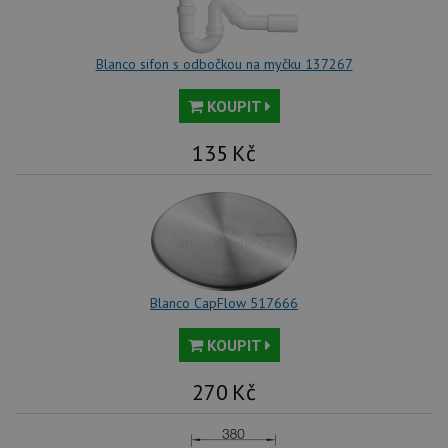
Blanco sifon s odbočkou na myčku 137267
KOUPIT
135
Kč
Blanco CapFlow 517666
KOUPIT
270
Kč