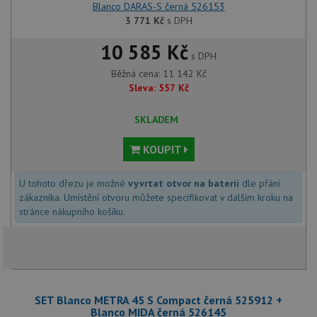
Blanco DARAS-S černá 526153
3 771
Kč
s DPH
10 585 Kč
s DPH
Běžná cena:
11 142
Kč
Sleva:
557
Kč
SKLADEM
KOUPIT
U tohoto dřezu je možné
vyvrtat otvor na baterii
dle přání
zákazníka. Umístění otvoru můžete specifikovat v dalším kroku na
stránce nákupního košíku.
SET Blanco METRA 45 S Compact černá 525912 +
Blanco MIDA černá 526145