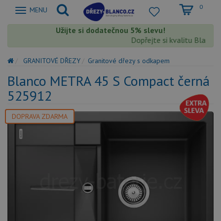
0
Zobrazit
MENU
nabidku
Užijte si dodatečnou 5% slevu!
Dopřejte si kvalitu Blanco s 
GRANITOVÉ DŘEZY
Granitové dřezy s odkapem
Blanco METRA 45 S Compact černá
525912
DOPRAVA ZDARMA