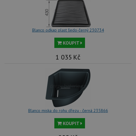
Blanco odkap plast šedo-černý 230734
KOUPIT
1 035
Kč
Blanco miska do rohu dřezu - černá 235866
KOUPIT