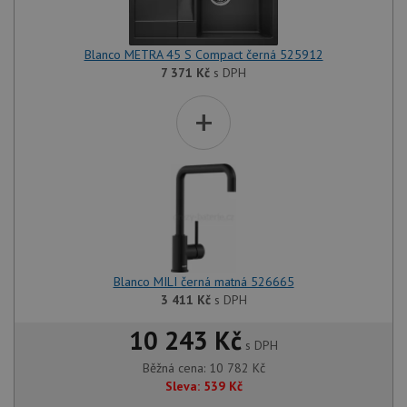
Blanco METRA 45 S Compact černá 525912
7 371
Kč
s DPH
+
Blanco MILI černá matná 526665
3 411
Kč
s DPH
10 243 Kč
s DPH
Běžná cena:
10 782
Kč
Sleva:
539
Kč