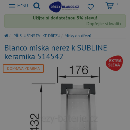
0
Zobrazit
MENU
nabidku
Užijte si dodatečnou 5% slevu!
Dopřejte si kvalitu Bl
PŘÍSLUŠENSTVÍ KE DŘEZU
Misky do dřezů
Blanco miska nerez k SUBLINE
keramika 514542
DOPRAVA ZDARMA