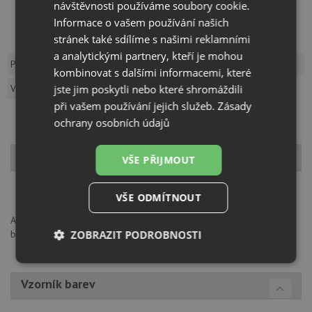
návštěvnosti používáme soubory cookie.
Kód:
514542
Záruka:
24 měsíců
Informace o vašem používání našich
Výrobce:
BLANCO
stránek také sdílíme s našimi reklamními
a analytickými partnery, kteří je mohou
Popis produktu
Dotaz k produktu
kombinovat s dalšími informacemi, které
jste jim poskytli nebo které shromáždili
Vzorník barev
při vašem používání jejich služeb.
Zásady
ochrany osobních údajů
Popis produktu
VŠE PŘIJMOUT
VŠE ODMÍTNOUT
ANCOR CZ s.r.o., K Zelenči 2976/3, 19300, Praha 9 Horní Počernice,
ZOBRAZIT PODROBNOSTI
blanco@ancor.cz
Nezbytně
Výkonové
Soubory
nutné
soubory
cílení
Vzorník barev
soubory