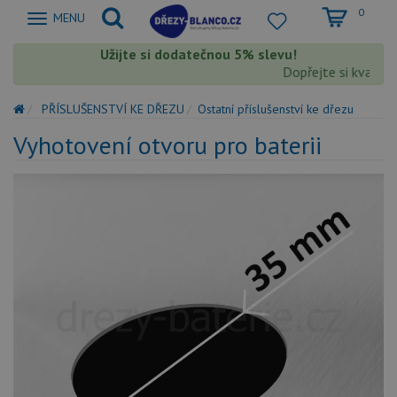
0
Zobrazit
MENU
nabidku
Užijte si dodatečnou 5% slevu!
Dopřejte si kvalitu
PŘÍSLUŠENSTVÍ KE DŘEZU
Ostatní příslušenství ke dřezu
Vyhotovení otvoru pro baterii