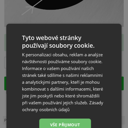
Tyto webové stránky
IHNED K ODESLÁNÍ VÍCE JAK 3 KS
používají soubory cookie.
Při objednání do 12:00 odešleme ještě dnes.
K personalizaci obsahu, reklam a analýze
90
Kč
návštěvnosti používáme soubory cookie.
s DPH
Informace o vašem používání našich
stránek také sdílíme s našimi reklamními
a analytickými partnery, kteří je mohou
KOUPIT
kombinovat s dalšími informacemi, které
jste jim poskytli nebo které shromáždili
Kód:
SL66
Záruka:
24 měsíců
při vašem používání jejich služeb.
Zásady
Výrobce:
KITCHEN PRODUCT
ochrany osobních údajů
Popis produktu
Dotaz k produktu
VŠE PŘIJMOUT