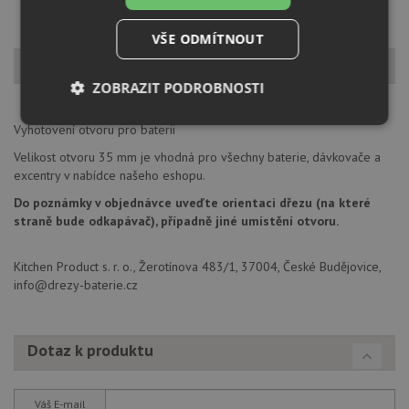
VŠE ODMÍTNOUT
Popis produktu
ZOBRAZIT PODROBNOSTI
Nezbytně
Výkonové
Soubory
Vyhotovení otvoru pro baterii
nutné
soubory
cílení
soubory
Velikost otvoru 35 mm je vhodná pro všechny baterie, dávkovače a
excentry v nabídce našeho eshopu.
Do poznámky v objednávce uveďte orientaci dřezu (na které
straně bude odkapávač), případně jiné umístění otvoru.
Funkční soubory
Nezařazené
soubory
Kitchen Product s. r. o., Žerotínova 483/1, 37004, České Budějovice,
info@drezy-baterie.cz
Dotaz k produktu
Nezbytně nutné soubory
Výkonové soubory
Soubory cílení
Funkční soubory
Váš E-mail