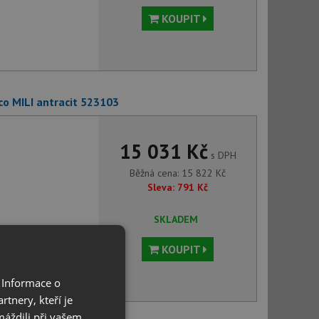
KOUPIT
o MILI antracit 523103
15 031 Kč
s DPH
Běžná cena:
15 822
Kč
Sleva:
791
Kč
SKLADEM
KOUPIT
 Informace o
tnery, kteří je
máždili při vašem