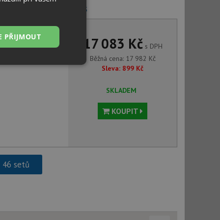
 MIDA-S antracit 521455
E PŘIJMOUT
17 083 Kč
s DPH
Běžná cena:
17 982
Kč
Nezařazené
Sleva:
899
Kč
soubory
SKLADEM
KOUPIT
řazené soubory
 správa účtu. Webové
h 46 setů
ci zařízení, která
používání a zlepšila