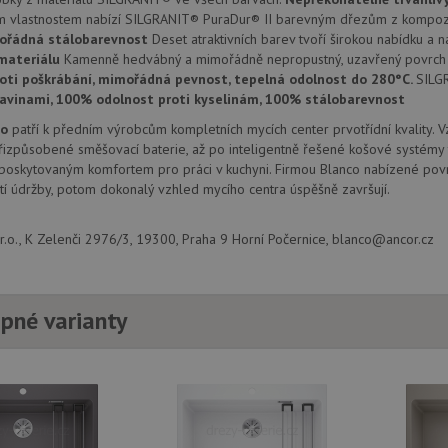
provádí informace o tom, jak koncový uži
.doubleclick.net
webové stránky a jakoukoli reklamu, kter
m vlastnostem nabízí SILGRANIT® PuraDur® II barevným dřezům z kompozi
mohl vidět před návštěvou uvedeného w
ořádná stálobarevnost
Deset atraktivních barev tvoří širokou nabídku a n
materiálu
Kamenně hedvábný a mimořádně nepropustný, uzavřený povrch 
.seznam.cz
4 týdny 2
Toto je velmi běžný název souboru cookie
dny
nalezen jako soubor cookie relace, bud
oti poškrábání, mimořádná pevnost, tepelná odolnost do 280°C.
SILG
použit jako pro správu stavu relace.
ravinami, 100% odolnost proti kyselinám, 100% stálobarevnost
.drezy-
4 týdny 2
Toto je velmi běžný název souboru cookie
co
patří k předním výrobcům kompletních mycích center prvotřídní kvality. 
blanco.cz
dny
nalezen jako soubor cookie relace, bud
použit jako pro správu stavu relace.
izpůsobené směšovací baterie, až po inteligentně řešené košové systémy 
 poskytovaným komfortem pro práci v kuchyni. Firmou Blanco nabízené povr
15 minut
Tento soubor cookie nastavuje společnos
Google LLC
(kterou vlastní společnost Google), aby zji
í údržby, potom dokonalý vzhled mycího centra úspěšně završují.
.doubleclick.net
návštěvníka webu podporuje soubory co
Zavřením
Tento soubor cookie nastavuje YouTube 
Google LLC
.o., K Zelenči 2976/3, 19300, Praha 9 Horní Počernice, blanco@ancor.cz
prohlížeče
zobrazení vložených videí.
.youtube.com
3 měsíce
Tento soubor cookie nastavuje společnos
Google LLC
provádí informace o tom, jak koncový uži
.drezy-
webové stránky a jakoukoli reklamu, kter
blanco.cz
pné varianty
mohl vidět před návštěvou uvedeného w
T_TOKEN
.youtube.com
6 měsíců
E
6 měsíců
Tento soubor cookie nastavuje Youtube k
Google LLC
uživatelských předvoleb pro videa Youtu
.youtube.com
webů; může také určit, zda návštěvník 
nebo starou verzi rozhraní Youtube.