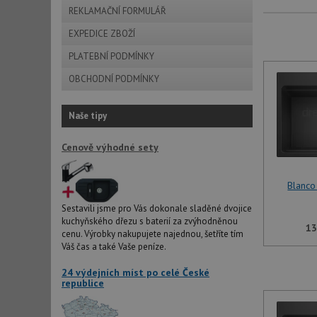
REKLAMAČNÍ FORMULÁŘ
EXPEDICE ZBOŽÍ
PLATEBNÍ PODMÍNKY
OBCHODNÍ PODMÍNKY
Naše tipy
Cenově výhodné sety
Blanco
Sestavili jsme pro Vás dokonale sladěné dvojice
kuchyňského dřezu s baterií za zvýhodněnou
13
cenu. Výrobky nakupujete najednou, šetříte tím
Váš čas a také Vaše peníze.
24 výdejních míst po celé České
republice