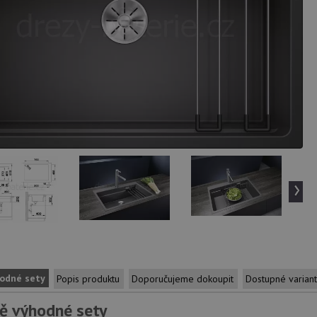
›
odné sety
Popis produktu
Doporučujeme dokoupit
Dostupné varian
ě výhodné sety