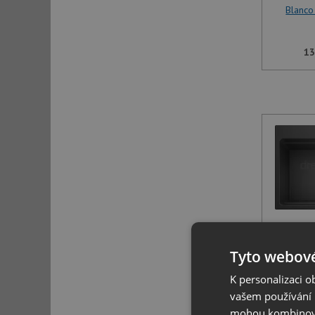
Blanco
13
Blanco
Tyto webové
K personalizaci 
13
vašem používání n
mohou kombinovat