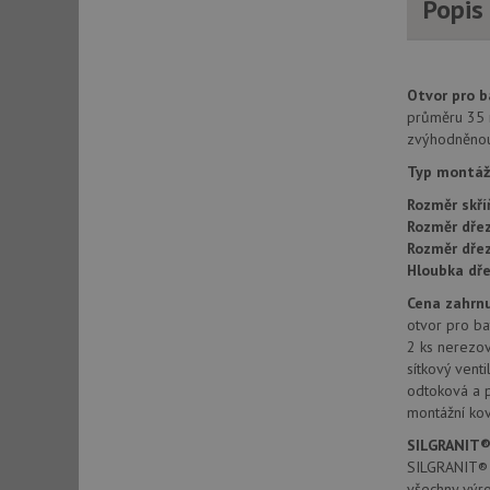
Popis
AWSALBCORS
Otvor pro ba
CookieScriptConse
průměru 35 
zvýhodněnou 
Typ montáž
AUTORIZACE
Rozměr skří
Rozměr dřez
Rozměr dře
Hloubka dře
Název
Cena zahrnu
Název
otvor pro bat
_ga
2 ks nerezo
VISITOR_PRIVACY_
sítkový venti
odtoková a 
montážní kov
_ga_9T91YFLEPX
SILGRANIT®
__Secure-YNID
SILGRANIT® P
IDE
všechny výr