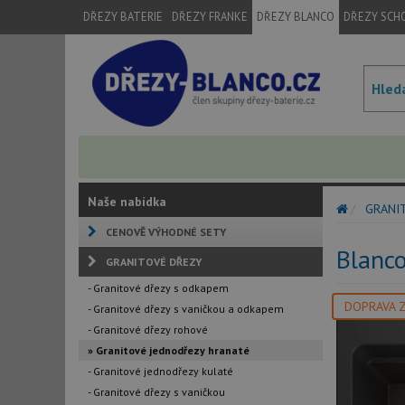
DŘEZY BATERIE
DŘEZY FRANKE
DŘEZY BLANCO
DŘEZY SCH
Naše nabídka
GRANI
CENOVĚ VÝHODNÉ SETY
Blanc
GRANITOVÉ DŘEZY
- Granitové dřezy s odkapem
DOPRAVA 
- Granitové dřezy s vaničkou a odkapem
- Granitové dřezy rohové
» Granitové jednodřezy hranaté
- Granitové jednodřezy kulaté
- Granitové dřezy s vaničkou