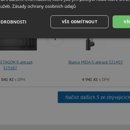
SET Blanco ETAGON 8 antracit 525187 + Blanco
služeb.
Zásady ochrany osobních údajů
ODROBNOSTI
VŠE ODMÍTNOUT
VŠ
+
é
Výkonové
Soubory cílení
Funkční soubory
soubory
 ETAGON 8 antracit
Blanco MIDA-S antracit 521455
525187
 041
Kč
s DPH
4 941
Kč
s DPH
é soubory
Výkonové soubory
Soubory cílení
Funkční soubory
Neza
ry cookie umožňují základní funkce webových stránek, jako je přihlášení uživatele a
Načíst dalších 5 ze zbývajícíc
zbytně nutných souborů cookie správně používat.
Poskytovatel
/
Vyprší
Popis
Doména
.drezy-blanco.cz
4 týdny 2
Tento cookie se používá k jedinečné identifika
dny
mají přístup k webové stránce, aby sledovala 
uživatelskou zkušenost.