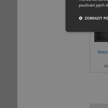
používání jejich 
ZOBRAZIT P
Nezbytně nutn
soubory
Blanco
13
Nezbytně nutn
Nezbytně nutné soubo
stránky nelze bez ne
Název
udid