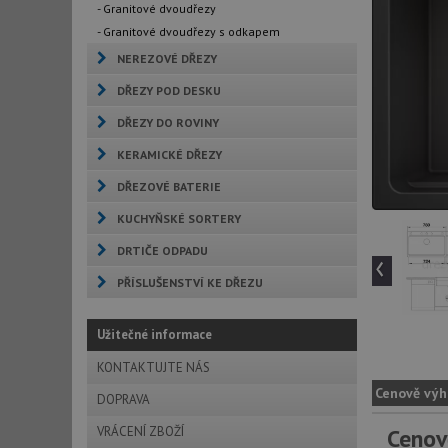
- Granitové dvoudřezy
- Granitové dvoudřezy s odkapem
NEREZOVÉ DŘEZY
DŘEZY POD DESKU
DŘEZY DO ROVINY
KERAMICKÉ DŘEZY
DŘEZOVÉ BATERIE
KUCHYŇSKÉ SORTERY
DRTIČE ODPADU
‹
PŘÍSLUŠENSTVÍ KE DŘEZU
Užitečné informace
KONTAKTUJTE NÁS
Cenově výh
DOPRAVA
VRÁCENÍ ZBOŽÍ
Cenov