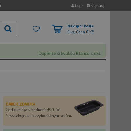
E
Login
Registruj
Nákupní košík
0 ks, Cena
0 Kč
Dopřejte si kvalitu Blanco s extra 5% slevou – slev
DÁREK ZDARMA
Cedící miska v hodnotě 490,- kč
Nevztahuje se k zvýhodněným setům.