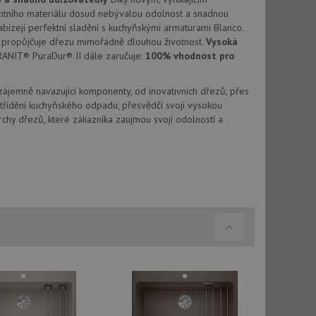
vatel používá
ou koncový uživatel
tního materiálu dosud nebývalou odolnost a snadnou
ebu.
abízejí perfektní sladění s kuchyňskými armaturami Blanco.
propůjčuje dřezu mimořádně dlouhou životnost.
Vysoká
, ale pokud je
e pravděpodobně
RANIT® PuraDur® II dále zaručuje:
100% vhodnost pro
, ale pokud je
Vzájemně navazující komponenty, od inovativních dřezů, přes
e pravděpodobně
třídění kuchyňského odpadu, přesvědčí svojí vysokou
chy dřezů, které zákazníka zaujmou svojí odolností a
t DoubleClick
stila, zda prohlížeč
okie.
ke sledování
t Doubleclick a
vatel používá
ou koncový uživatel
ebu.
e sledování
be vložená do
webu používá novou