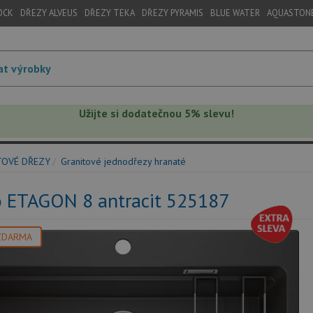
OCK
DŘEZY ALVEUS
DŘEZY TEKA
DŘEZY PYRAMIS
BLUE WATER
AQUASTON
Užijte si dodatečnou 5% slevu!
TOVÉ DŘEZY
Granitové jednodřezy hranaté
o ETAGON 8 antracit 525187
ZDARMA