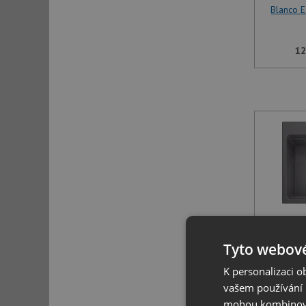
Blanco 
12
Blanco 
Tyto webové
K personalizaci 
12
vašem používání n
mohou kombinovat