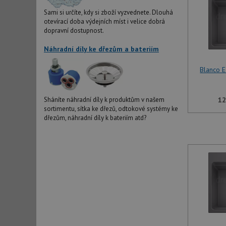
Sami si určíte, kdy si zboží vyzvednete. Dlouhá
otevírací doba výdejních míst i velice dobrá
dopravní dostupnost.
Náhradní díly ke dřezům a bateriím
Blanco 
12
Sháníte náhradní díly k produktům v našem
sortimentu, sítka ke dřezů, odtokové systémy ke
dřezům, náhradní díly k bateriím atd?