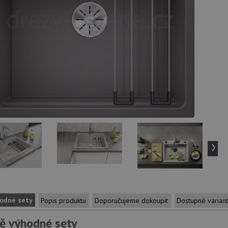
›
odné sety
Popis produktu
Doporučujeme dokoupit
Dostupné varian
ě výhodné sety