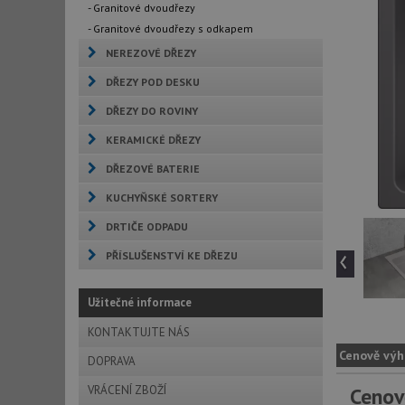
- Granitové dvoudřezy
- Granitové dvoudřezy s odkapem
NEREZOVÉ DŘEZY
DŘEZY POD DESKU
DŘEZY DO ROVINY
KERAMICKÉ DŘEZY
DŘEZOVÉ BATERIE
KUCHYŇSKÉ SORTERY
DRTIČE ODPADU
‹
PŘÍSLUŠENSTVÍ KE DŘEZU
Užitečné informace
KONTAKTUJTE NÁS
Cenově výh
DOPRAVA
VRÁCENÍ ZBOŽÍ
Cenov