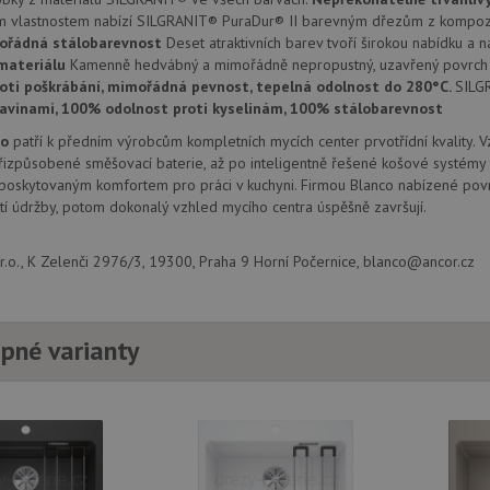
provádí informace o tom, jak koncový uži
.doubleclick.net
webové stránky a jakoukoli reklamu, kter
m vlastnostem nabízí SILGRANIT® PuraDur® II barevným dřezům z kompozi
mohl vidět před návštěvou uvedeného w
ořádná stálobarevnost
Deset atraktivních barev tvoří širokou nabídku a n
materiálu
Kamenně hedvábný a mimořádně nepropustný, uzavřený povrch 
.seznam.cz
4 týdny 2
Toto je velmi běžný název souboru cookie
dny
nalezen jako soubor cookie relace, bud
oti poškrábání, mimořádná pevnost, tepelná odolnost do 280°C.
SILG
použit jako pro správu stavu relace.
ravinami, 100% odolnost proti kyselinám, 100% stálobarevnost
.drezy-
4 týdny 2
Toto je velmi běžný název souboru cookie
co
patří k předním výrobcům kompletních mycích center prvotřídní kvality. 
blanco.cz
dny
nalezen jako soubor cookie relace, bud
použit jako pro správu stavu relace.
izpůsobené směšovací baterie, až po inteligentně řešené košové systémy 
 poskytovaným komfortem pro práci v kuchyni. Firmou Blanco nabízené povr
15 minut
Tento soubor cookie nastavuje společnos
Google LLC
(kterou vlastní společnost Google), aby zji
í údržby, potom dokonalý vzhled mycího centra úspěšně završují.
.doubleclick.net
návštěvníka webu podporuje soubory co
Zavřením
Tento soubor cookie nastavuje YouTube 
Google LLC
.o., K Zelenči 2976/3, 19300, Praha 9 Horní Počernice, blanco@ancor.cz
prohlížeče
zobrazení vložených videí.
.youtube.com
3 měsíce
Tento soubor cookie nastavuje společnos
Google LLC
provádí informace o tom, jak koncový uži
.drezy-
webové stránky a jakoukoli reklamu, kter
blanco.cz
pné varianty
mohl vidět před návštěvou uvedeného w
T_TOKEN
.youtube.com
6 měsíců
E
6 měsíců
Tento soubor cookie nastavuje Youtube k
Google LLC
uživatelských předvoleb pro videa Youtu
.youtube.com
webů; může také určit, zda návštěvník 
nebo starou verzi rozhraní Youtube.