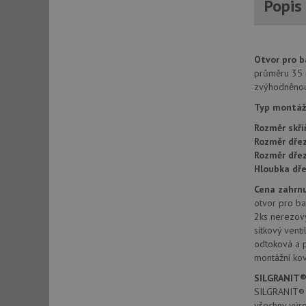
Popis
AWSALBCORS
Otvor pro ba
CookieScriptConse
průměru 35 
zvýhodněnou 
Typ montáž
AUTORIZACE
Rozměr skří
Rozměr dřez
Rozměr dře
Hloubka dře
Název
Cena zahrnu
Název
otvor pro bat
_ga
2ks nerezov
VISITOR_PRIVACY_
sítkový venti
odtoková a 
montážní kov
_ga_9T91YFLEPX
SILGRANIT®
__Secure-YNID
SILGRANIT® P
IDE
všechny výr