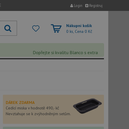
E
Login
Registruj
Nákupní košík
0 ks, Cena
0 Kč
Dopřejte si kvalitu Blanco s extra 5% slevou – sleva s
DÁREK ZDARMA
Cedící miska v hodnotě 490,- kč
Nevztahuje se k zvýhodněným setům.