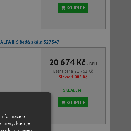
KOUPIT
ALTA II-S šedá skála 527547
20 674 Kč
s DPH
Běžná cena:
21 762
Kč
Sleva:
1 088
Kč
SKLADEM
KOUPIT
 Informace o
tnery, kteří je
máždili při vašem