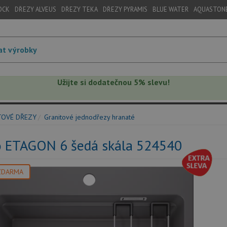
OCK
DŘEZY ALVEUS
DŘEZY TEKA
DŘEZY PYRAMIS
BLUE WATER
AQUASTON
Užijte si dodatečnou 5% slevu!
TOVÉ DŘEZY
Granitové jednodřezy hranaté
o ETAGON 6 šedá skála 524540
ZDARMA