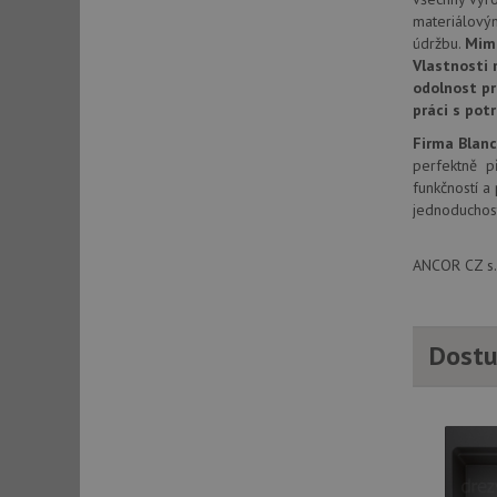
materiálový
údržbu.
Mim
Vlastnosti 
sid
odolnost pr
práci s pot
sid
Firma Blan
perfektně př
funkčností a
test_cookie
jednoduchost
YSC
ANCOR CZ s.r
_gcl_au
Dostu
__Secure-ROLLOU
VISITOR_INFO1_LIV