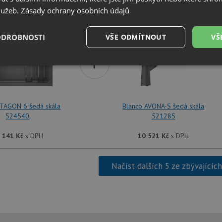
SET Blanco ETAGON 6 šedá skála 524540 + Blanco
služeb.
Zásady ochrany osobních údajů
ODROBNOSTI
VŠE ODMÍTNOUT
VŠ
+
é
Výkonové
Soubory cílení
Funkční soubory
soubory
ETAGON 6 šedá skála
Blanco AVONA-S šedá skála
524540
521285
 141
Kč
s DPH
10 521
Kč
s DPH
é soubory
Výkonové soubory
Soubory cílení
Funkční soubory
Neza
ry cookie umožňují základní funkce webových stránek, jako je přihlášení uživatele a
Načíst dalších 5 ze zbývajícíc
zbytně nutných souborů cookie správně používat.
Poskytovatel
/
Vyprší
Popis
Doména
.drezy-blanco.cz
4 týdny 2
Tento cookie se používá k jedinečné identifika
dny
mají přístup k webové stránce, aby sledovala 
uživatelskou zkušenost.