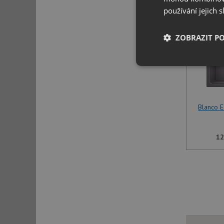
používání jejich 
ZOBRAZIT P
Nezbytně nutn
soubory
Blanco 
12
Nezbytně nutn
Nezbytně nutné soubo
stránky nelze bez ne
Název
udid