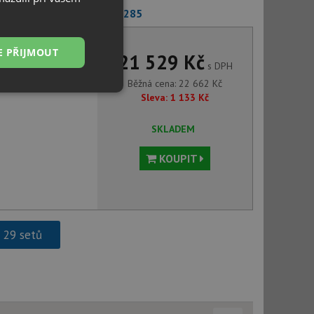
 AVONA-S šedá skála 521285
E PŘIJMOUT
21 529 Kč
s DPH
Běžná cena:
22 662
Kč
Nezařazené
Sleva:
1 133
Kč
soubory
SKLADEM
KOUPIT
řazené soubory
 správa účtu. Webové
h 29 setů
ci zařízení, která
používání a zlepšila