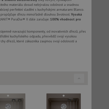
vatel používá
ou koncový uživatel
tního materiálu dosud nebývalou odolnost a snadnou
ebu.
abízejí perfektní sladění s kuchyňskými armaturami Blanco.
propůjčuje dřezu mimořádně dlouhou životnost.
Vysoká
, ale pokud je
e pravděpodobně
RANIT® PuraDur® II dále zaručuje:
100% vhodnost pro
, ale pokud je
Vzájemně navazující komponenty, od inovativních dřezů, přes
e pravděpodobně
třídění kuchyňského odpadu, přesvědčí svojí vysokou
chy dřezů, které zákazníka zaujmou svojí odolností a
t DoubleClick
stila, zda prohlížeč
okie.
ke sledování
t Doubleclick a
vatel používá
ou koncový uživatel
ebu.
e sledování
be vložená do
webu používá novou