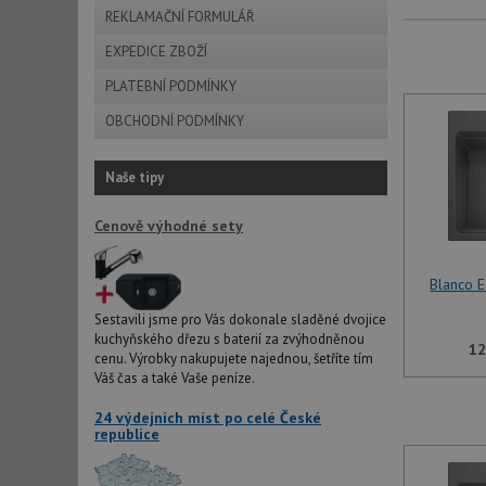
REKLAMAČNÍ FORMULÁŘ
EXPEDICE ZBOŽÍ
PLATEBNÍ PODMÍNKY
OBCHODNÍ PODMÍNKY
Naše tipy
Cenově výhodné sety
Blanco 
Sestavili jsme pro Vás dokonale sladěné dvojice
kuchyňského dřezu s baterií za zvýhodněnou
12
cenu. Výrobky nakupujete najednou, šetříte tím
Váš čas a také Vaše peníze.
24 výdejních míst po celé České
republice