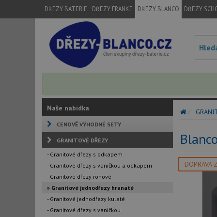
DŘEZY BATERIE
DŘEZY FRANKE
DŘEZY BLANCO
DŘEZY SCH
Naše nabídka
GRANI
CENOVĚ VÝHODNÉ SETY
Blanc
GRANITOVÉ DŘEZY
- Granitové dřezy s odkapem
DOPRAVA 
- Granitové dřezy s vaničkou a odkapem
- Granitové dřezy rohové
» Granitové jednodřezy hranaté
- Granitové jednodřezy kulaté
- Granitové dřezy s vaničkou