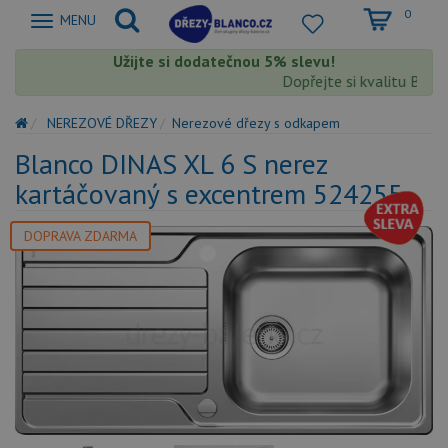
0
Zobrazit
MENU
nabidku
Užijte si dodatečnou 5% slevu!
Dopřejte si kvalitu Blanco
NEREZOVÉ DŘEZY
Nerezové dřezy s odkapem
Blanco DINAS XL 6 S nerez
kartáčovaný s excentrem 524255
DOPRAVA ZDARMA