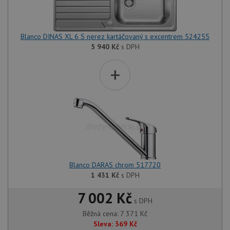
Blanco DINAS XL 6 S nerez kartáčovaný s excentrem 524255
5 940
Kč
s DPH
+
Blanco DARAS chrom 517720
1 431
Kč
s DPH
7 002 Kč
s DPH
Běžná cena:
7 371
Kč
Sleva:
369
Kč