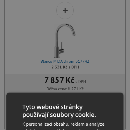
+
Blanco MIDA chrom 517742
2 331
Kč
s DPH
7 857 Kč
s DPH
Běžná cena:
8 271
Kč
Sleva:
414
Kč
Tyto webové stránky
SKLADEM U VÝROBCE
používají soubory cookie.
KOUPIT
K personalizaci obsahu, reklam a analýze