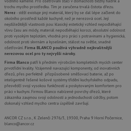
vodního kamene. Pro ošetřování stačí v domácnosti běžný hadřík a
CookieScriptConsent
5 měsíců
Tento 
CookieScript
4 týdny
cookie
www.drezy-
trochu mycího prostředku. Tím je zaručena trvalá čistota dřezu.
použív
blanco.cz
Nerez
- stěží existuje jiný materiál, který by se dal lépe začlenit do
služba
Cookie
okolního prostředí každé kuchyně, než je nerezová ocel. Její
Script
nejdůležitější vlastnosti jsou: klasický estetický vzhled nepodléhající
zapam
vlivu času ani módy, materiál nepodléhající korozi, absolutní odolnost
předvo
souhla
proti vysokým teplotám, vhodná pro práci s potravinami a hygienická,
soubo
odolnost proti skvrnám a kyselinám, stálost na světle, snadné
cookie
návště
ošetřování.
Firma BLANCO používá výhradně nejkvalitnější
Je nut
nerezovou ocel pro ty nejvyšší nároky.
banne
cookie
Firma Blanco
patří k předním výrobcům kompletních mycích center
Cookie
Script
prvotřídní kvality. Vzájemně navazující komponenty, od inovativních
fungov
dřezů, přes perfektně přizpůsobené směšovací baterie, až po
správn
inteligentně řešené košové systémy třídění kuchyňského odpadu,
AUTORIZACE
www.drezy-
Zavřením
přesvědčí svojí vysokou funkčností a poskytovaným komfortem pro
blanco.cz
prohlížeče
práci v kuchyni. Firmou Blanco nabízené povrchy dřezů, které
zákazníka zaujmou svojí odolností a jednoduchostí údržby, potom
dokonalý vzhled mycího centra úspěšně završují.
ANCOR CZ s.r.o., K Zelenči 2976/3, 19300, Praha 9 Horní Počernice,
blanco@ancor.cz
Poskytovatel
Název
Vyprší
Popis
/
Doména