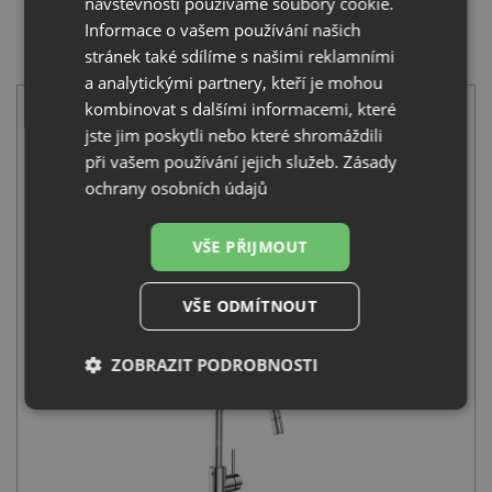
návštěvnosti používáme soubory cookie.
Informace o vašem používání našich
SET Blanco DINAS XL 6 S nerez kartáčovaný s
stránek také sdílíme s našimi reklamními
excentrem 524255 + Blanco MIDA-S chrom 521454
a analytickými partnery, kteří je mohou
kombinovat s dalšími informacemi, které
jste jim poskytli nebo které shromáždili
při vašem používání jejich služeb.
Zásady
ochrany osobních údajů
Blanco DINAS XL 6 S nerez kartáčovaný s excentrem 524255
VŠE PŘIJMOUT
5 940
Kč
s DPH
VŠE ODMÍTNOUT
+
ZOBRAZIT PODROBNOSTI
Nezbytně
Výkonové
Soubory
nutné
soubory
cílení
soubory