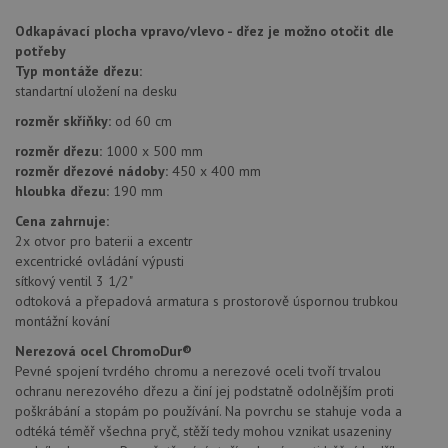
identif
zařízen
Odkapávací plocha vpravo/vlevo - dřez je možno otočit dle
mají př
webov
potřeby
stránc
Typ montáže dřezu:
sledov
použív
standartní uložení na desku
zlepšil
uživat
rozměr skříňky:
od 60 cm
zkušen
rozměr dřezu:
1000 x 500 mm
AWSALBCORS
1 týden
Pro
Amazon.com Inc.
rozměr dřezové nádoby:
450 x 400 mm
pokrač
widget-
podpo
mediator.zopim.com
hloubka dřezu:
190 mm
lepivos
případ
Cena zahrnuje:
použit
2x otvor pro baterii a excentr
po aktu
zásadách ochrany soukromí společnosti Google
Chrom
excentrické ovládání výpusti
vytvář
sítkový ventil 3 1/2"
další 
cookie
odtoková a přepadová armatura s prostorově úspornou trubkou
lepivos
montážní kování
každou
těchto
Nerezová ocel ChromoDur®
lepivos
založe
Pevné spojení tvrdého chromu a nerezové oceli tvoří trvalou
trvání 
ochranu nerezového dřezu a činí jej podstatně odolnějším proti
názve
poškrábání a stopám po používání. Na povrchu se stahuje voda a
AWSA
(ALB).
odtéká téměř všechna pryč, stěží tedy mohou vznikat usazeniny