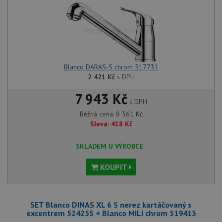
Blanco DARAS-S chrom 517731
2 421
Kč
s DPH
7 943 Kč
s DPH
Běžná cena:
8 361
Kč
Sleva:
418
Kč
SKLADEM U VÝROBCE
KOUPIT
SET Blanco DINAS XL 6 S nerez kartáčovaný s
excentrem 524255 + Blanco MILI chrom 519413