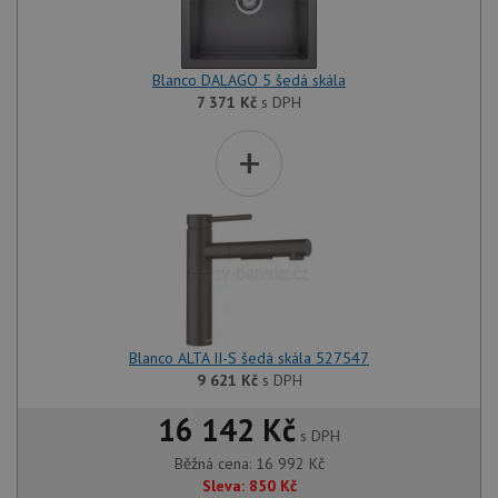
Blanco DALAGO 5 šedá skála
7 371
Kč
s DPH
+
Blanco ALTA II-S šedá skála 527547
9 621
Kč
s DPH
16 142 Kč
s DPH
Běžná cena:
16 992
Kč
Sleva:
850
Kč