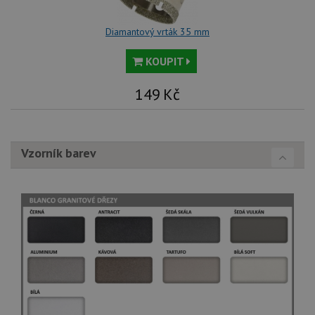
Diamantový vrták 35 mm
KOUPIT
149
Kč
Vzorník barev