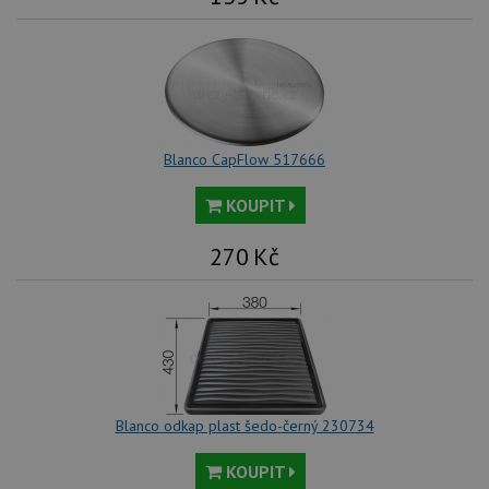
no
sta
roz
Yo
Blanco CapFlow 517666
KOUPIT
270
Kč
Blanco odkap plast šedo-černý 230734
KOUPIT