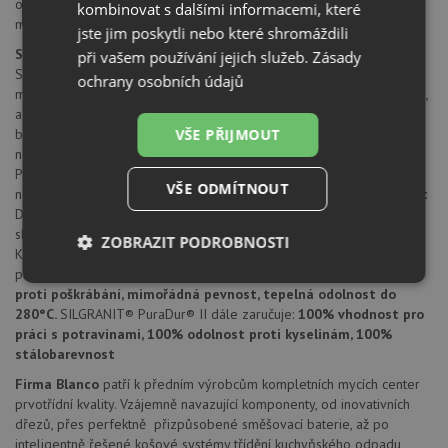
odtoková a přepadová armatura s prostorově úspornou trubkou
kombinovat s dalšími informacemi, které
montážní kování
jste jim poskytli nebo které shromáždili
SILGRANIT® PuraDur® II
při vašem používání jejich služeb.
Zásady
SILGRANIT® PuraDur® II firmy Blanco představuje jedinečný
ochrany osobních údajů
materiál. S mimořádnými, znovu vylepšenými vlastnostmi pro údržbu,
a nyní navíc všechny výrobky z materiálu SILGRANIT® ve všech
VŠE PŘIJMOUT
barvách.
Nepřekonatelně trvanlivý a snadno udržovatelný
Díky
novým, vynikajícím materiálovým vlastnostem nabízí SILGRANIT®
PuraDur® II barevným dřezům z kompozitního materiálu dosud
VŠE ODMÍTNOUT
nebývalou odolnost a snadnou údržbu.
Mimořádná stálobarevnost
Deset atraktivních barev tvoří širokou nabídku a nabízejí perfektní
sladění s kuchyňskými armaturami Blanco.
Vlastnosti materiálu
ZOBRAZIT PODROBNOSTI
Kamenně hedvábný a mimořádně nepropustný, uzavřený povrch
propůjčuje dřezu mimořádně dlouhou životnost.
Vysoká odolnost
Nezbytně
Výkonové
Soubory
proti poškrábání, mimořádná pevnost, tepelná odolnost do
nutné
soubory
cílení
280°C.
SILGRANIT® PuraDur® II dále zaručuje:
100% vhodnost pro
soubory
práci s potravinami, 100% odolnost proti kyselinám, 100%
stálobarevnost
Firma Blanco
patří k předním výrobcům kompletních mycích center
Funkční soubory
Nezařazené
prvotřídní kvality. Vzájemně navazující komponenty, od inovativních
soubory
dřezů, přes perfektně přizpůsobené směšovací baterie, až po
inteligentně řešené košové systémy třídění kuchyňského odpadu,