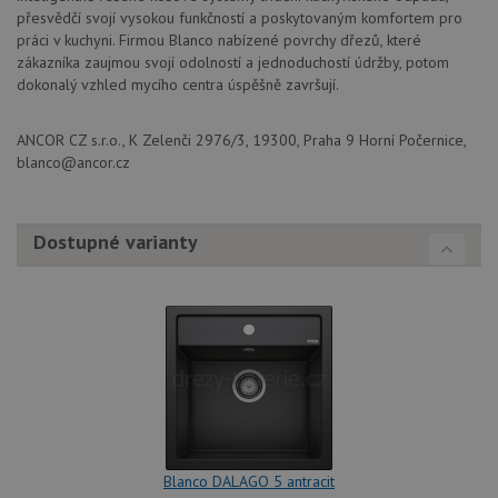
přesvědčí svojí vysokou funkčností a poskytovaným komfortem pro
práci v kuchyni. Firmou Blanco nabízené povrchy dřezů, které
zákazníka zaujmou svojí odolností a jednoduchostí údržby, potom
dokonalý vzhled mycího centra úspěšně završují.
Nezbytně nutné soubory
Výkonové soubory
ANCOR CZ s.r.o., K Zelenči 2976/3, 19300, Praha 9 Horní Počernice,
Soubory cílení
Funkční soubory
blanco@ancor.cz
Nezařazené soubory
Nezbytně nutné soubory cookie umožňují základní
funkce webových stránek, jako je přihlášení
Dostupné varianty
uživatele a správa účtu. Webové stránky nelze bez
nezbytně nutných souborů cookie správně používat.
Poskytovatel
/
Název
Vyprší
Popis
Doména
udid
.drezy-blanco.cz
4 týdny 2
Tento 
dny
se pou
jedine
identif
zařízen
mají př
webov
stránc
sledov
Blanco DALAGO 5 antracit
použív