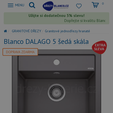
0
Zobrazit
MENU
nabidku
Užijte si dodatečnou 5% slevu!
Dopřejte si kvalitu Blanco s ex
GRANITOVÉ DŘEZY
Granitové jednodřezy hranaté
Blanco DALAGO 5 šedá skála
DOPRAVA ZDARMA