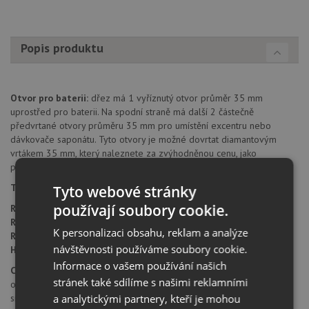
Popis produktu
Otvor pro baterii:
dřez má 1 vyříznutý otvor průměr 35 mm
uprostřed pro baterii. Na spodní straně má další 2 částečně
předvrtané otvory průměru 35 mm pro umístění excentru nebo
dávkovače saponátu. Tyto otvory je možné dovrtat diamantovým
vrtákem 35 mm, který naleznete za zvýhodněnou cenu, jako
příslušenství k dokoupení u produktu.
Typ montáže dřezu:
standartní uložení na desku.
Tyto webové stránky
používají soubory cookie.
Rozměr skříňky:
od 500 mm
Rozměr dřezu:
505 x 500 mm
K personalizaci obsahu, reklam a analýze
Rozměr dřezové nádoby:
445 x 350 mm
návštěvnosti používáme soubory cookie.
Hloubka dřezu:
190 mm
Informace o vašem používání našich
Cena zahrnuje:
stránek také sdílíme s našimi reklamními
otvor pro baterii
a analytickými partnery, kteří je mohou
sítkový ventil 3 1/2"