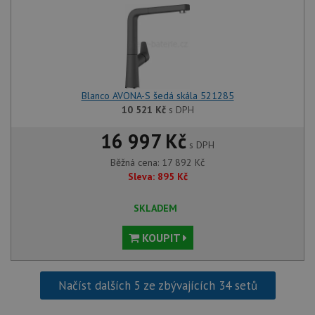
Blanco AVONA-S šedá skála 521285
10 521
Kč
s DPH
16 997 Kč
s DPH
Běžná cena:
17 892
Kč
Sleva:
895
Kč
SKLADEM
KOUPIT
Načíst dalších 5 ze zbývajících 34 setů