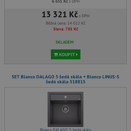
6 651
Kč
s DPH
13 321 Kč
s DPH
Běžná cena:
14 022
Kč
Sleva:
701
Kč
SKLADEM
KOUPIT
SET Blanco DALAGO 5 šedá skála + Blanco LINUS-S
šedá skála 518813
Blanco DALAGO 5 šedá skála