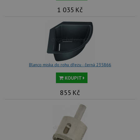
1 035
Kč
Blanco miska do rohu dřezu - černá 235866
KOUPIT
855
Kč