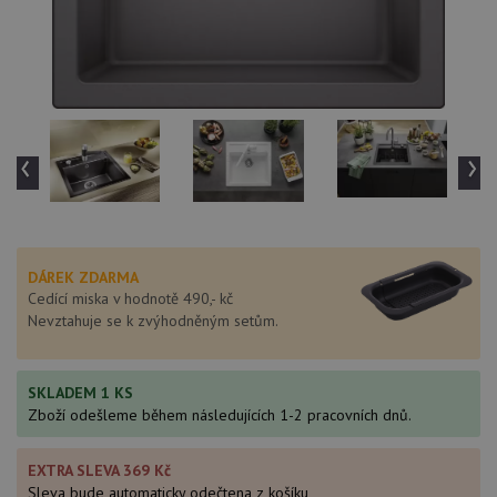
‹
›
DÁREK ZDARMA
Cedící miska v hodnotě 490,- kč
Nevztahuje se k zvýhodněným setům.
SKLADEM 1 KS
Zboží odešleme během následujících 1-2 pracovních dnů.
EXTRA SLEVA 369 Kč
Sleva bude automaticky odečtena z košíku