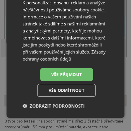
K personalizaci obsahu, reklam a analýze
KOUPIT
návštěvnosti používáme soubory cookie.
Informace o vašem používání našich
U tohoto dřezu je možné
vyvrtat otvor na baterii
dle přání
stránek také sdílíme s našimi reklamními
zákazníka. Umístění otvoru můžete specifikovat v dalším kroku na
a analytickými partnery, kteří je mohou
stránce nákupního košíku.
kombinovat s dalšími informacemi, které
jste jim poskytli nebo které shromáždili
při vašem používání jejich služeb.
Zásady
ochrany osobních údajů
Načíst dalších 5 ze zbývajících 43 setů
VŠE PŘIJMOUT
VŠE ODMÍTNOUT
Popis produktu
ZOBRAZIT PODROBNOSTI
Nezbytně
Výkonové
Soubory
Otvor pro baterii:
na spodní straně má dřez 2 částečně předvrtané
nutné
soubory
cílení
otvory průměru 35 mm pro umístění baterie, excentru nebo
soubory