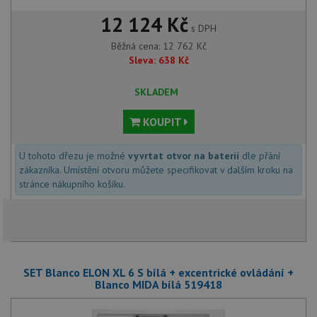
12 124 Kč
s DPH
Běžná cena:
12 762
Kč
Sleva:
638
Kč
SKLADEM
KOUPIT
U tohoto dřezu je možné
vyvrtat otvor na baterii
dle přání
zákazníka. Umístění otvoru můžete specifikovat v dalším kroku na
stránce nákupního košíku.
SET Blanco ELON XL 6 S bílá + excentrické ovládání +
Blanco MIDA bílá 519418