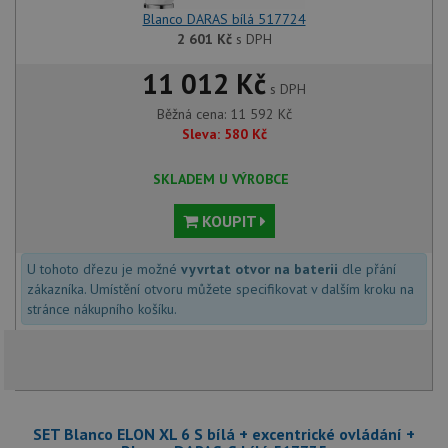
Blanco DARAS bílá 517724
2 601
Kč
s DPH
11 012 Kč
s DPH
Běžná cena:
11 592
Kč
Sleva:
580
Kč
SKLADEM U VÝROBCE
KOUPIT
U tohoto dřezu je možné
vyvrtat otvor na baterii
dle přání
zákazníka. Umístění otvoru můžete specifikovat v dalším kroku na
stránce nákupního košíku.
SET Blanco ELON XL 6 S bílá + excentrické ovládání +