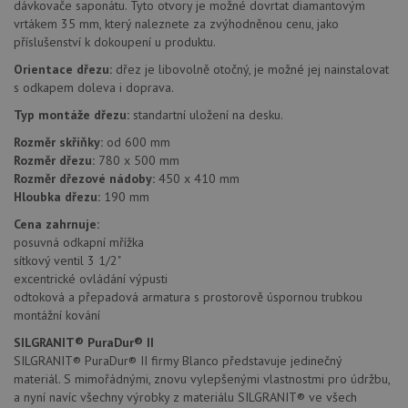
dávkovače saponátu. Tyto otvory je možné dovrtat diamantovým
vrtákem 35 mm, který naleznete za zvýhodněnou cenu, jako
příslušenství k dokoupení u produktu.
Funkční soubory
Nezařazené
Orientace dřezu:
dřez je libovolně otočný, je možné jej nainstalovat
soubory
s odkapem doleva i doprava.
Typ montáže dřezu:
standartní uložení na desku.
Rozměr skříňky:
od 600 mm
Rozměr dřezu:
780 x 500 mm
Rozměr dřezové nádoby:
450 x 410 mm
Hloubka dřezu:
190 mm
Nezbytně nutné soubory
Výkonové soubory
Cena zahrnuje:
Soubory cílení
Funkční soubory
posuvná odkapní mřížka
Nezařazené soubory
sítkový ventil 3 1/2"
excentrické ovládání výpusti
Nezbytně nutné soubory cookie umožňují základní
odtoková a přepadová armatura s prostorově úspornou trubkou
funkce webových stránek, jako je přihlášení
montážní kování
uživatele a správa účtu. Webové stránky nelze bez
nezbytně nutných souborů cookie správně používat.
SILGRANIT® PuraDur® II
SILGRANIT® PuraDur® II firmy Blanco představuje jedinečný
Poskytovatel
/
Název
Vyprší
Popis
Doména
materiál. S mimořádnými, znovu vylepšenými vlastnostmi pro údržbu,
a nyní navíc všechny výrobky z materiálu SILGRANIT® ve všech
udid
.drezy-blanco.cz
4 týdny 2
Tento 