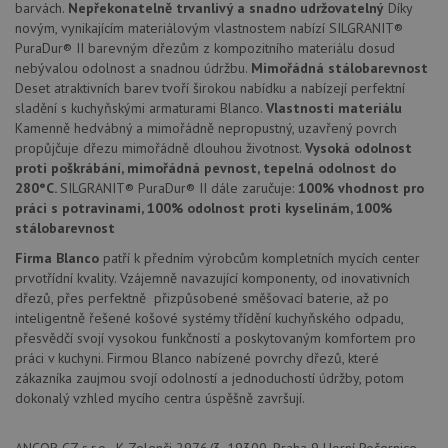
dny
se pou
barvách.
Nepřekonatelně trvanlivý a snadno udržovatelný
Díky
jedine
novým, vynikajícím materiálovým vlastnostem nabízí SILGRANIT®
identif
PuraDur® II barevným dřezům z kompozitního materiálu dosud
zařízen
mají př
nebývalou odolnost a snadnou údržbu.
Mimořádná stálobarevnost
webov
Deset atraktivních barev tvoří širokou nabídku a nabízejí perfektní
stránc
sledov
sladění s kuchyňskými armaturami Blanco.
Vlastnosti materiálu
použív
Kamenně hedvábný a mimořádně nepropustný, uzavřený povrch
zlepšil
uživat
propůjčuje dřezu mimořádně dlouhou životnost.
Vysoká odolnost
zkušen
proti poškrábání, mimořádná pevnost, tepelná odolnost do
280°C.
SILGRANIT® PuraDur® II dále zaručuje:
100% vhodnost pro
AWSALBCORS
1 týden
Pro
Amazon.com Inc.
pokrač
widget-
práci s potravinami, 100% odolnost proti kyselinám, 100%
podpo
mediator.zopim.com
stálobarevnost
lepivos
případ
Firma Blanco
patří k předním výrobcům kompletních mycích center
použit
po aktu
prvotřídní kvality. Vzájemně navazující komponenty, od inovativních
zásadách ochrany soukromí společnosti Google
Chrom
dřezů, přes perfektně přizpůsobené směšovací baterie, až po
vytvář
další 
inteligentně řešené košové systémy třídění kuchyňského odpadu,
cookie
přesvědčí svojí vysokou funkčností a poskytovaným komfortem pro
lepivos
práci v kuchyni. Firmou Blanco nabízené povrchy dřezů, které
každou
těchto
zákazníka zaujmou svojí odolností a jednoduchostí údržby, potom
lepivos
dokonalý vzhled mycího centra úspěšně završují.
založe
trvání 
názve
AWSA
ANCOR CZ s.r.o., K Zelenči 2976/3, 19300, Praha 9 Horní Počernice,