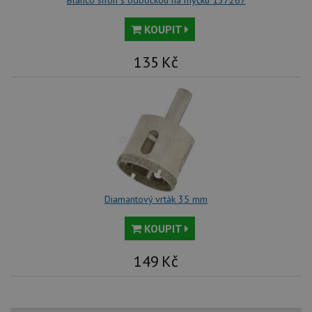
KOUPIT
135
Kč
Diamantový vrták 35 mm
KOUPIT
149
Kč