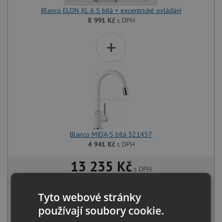
Blanco ELON XL 6 S bílá + excentrické ovládání
8 991
Kč
s DPH
+
Blanco MIDA-S bílá 521457
4 941
Kč
s DPH
13 235 Kč
s DPH
Běžná cena:
13 932
Kč
Sleva:
697
Kč
Tyto webové stránky
používají soubory cookie.
SKLADEM