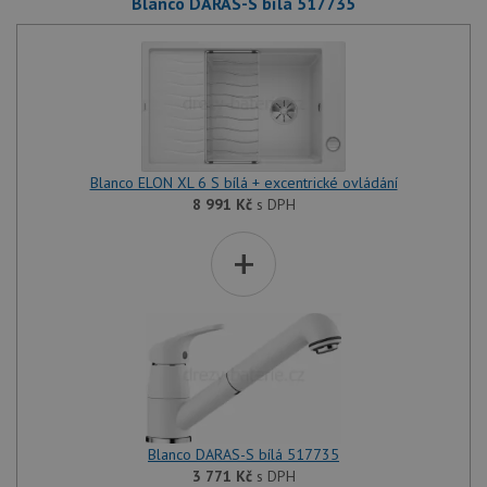
Blanco DARAS-S bílá 517735
Blanco ELON XL 6 S bílá + excentrické ovládání
8 991
Kč
s DPH
+
Blanco DARAS-S bílá 517735
3 771
Kč
s DPH