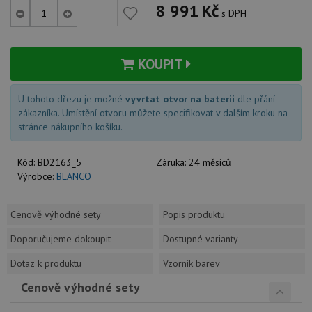
8 991
Kč
s DPH
KOUPIT
U tohoto dřezu je možné
vyvrtat otvor na baterii
dle přání
zákazníka. Umístění otvoru můžete specifikovat v dalším kroku na
stránce nákupního košíku.
Kód:
BD2163_5
Záruka:
24 měsíců
Výrobce:
BLANCO
Cenově výhodné sety
Popis produktu
Doporučujeme dokoupit
Dostupné varianty
Dotaz k produktu
Vzorník barev
Cenově výhodné sety