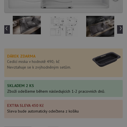
‹
›
DÁREK ZDARMA
Cedící miska v hodnotě 490,- kč
Nevztahuje se k zvýhodněným setům.
SKLADEM 2 KS
Zboží odešleme během následujících 1-2 pracovních dnů.
EXTRA SLEVA 450 Kč
Sleva bude automaticky odečtena z košíku