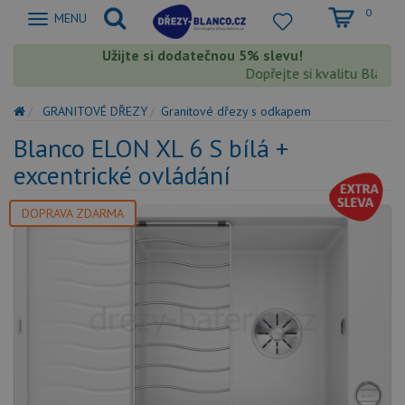
0
Zobrazit
MENU
nabidku
Užijte si dodatečnou 5% slevu!
Dopřejte si kvalitu Blanco s
GRANITOVÉ DŘEZY
Granitové dřezy s odkapem
Blanco ELON XL 6 S bílá +
excentrické ovládání
DOPRAVA ZDARMA