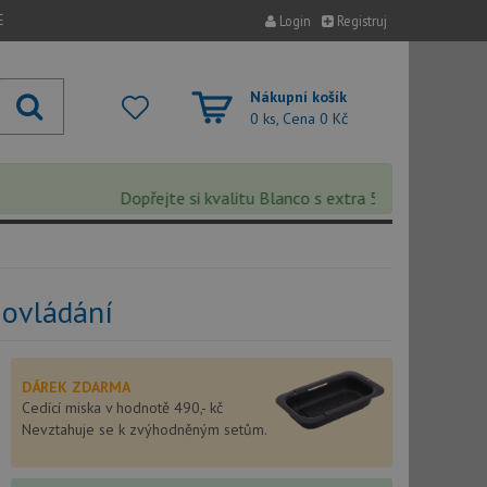
E
Login
Registruj
Nákupní košík
0 ks, Cena
0 Kč
Dopřejte si kvalitu Blanco s extra 5% slevou – sleva s
 ovládání
DÁREK ZDARMA
Cedící miska v hodnotě 490,- kč
Nevztahuje se k zvýhodněným setům.