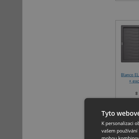
Blanco E
+ exc
8
U tohoto 
Tyto webové
specifikov
K personalizaci 
vašem používání n
mohou kombinovat