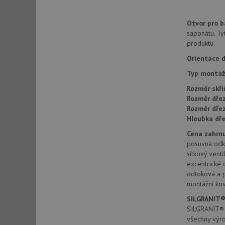
Otvor pro ba
sid
saponátu. Ty
produktu.
Orientace d
sid
Typ montáž
test_cookie
Rozměr skří
Rozměr dřez
Rozměr dře
YSC
Hloubka dře
Cena zahrnu
_gcl_au
posuvná odk
sítkový venti
excentrické 
__Secure-ROLLOU
odtoková a 
montážní kov
VISITOR_INFO1_LIV
SILGRANIT®
SILGRANIT® P
všechny výr