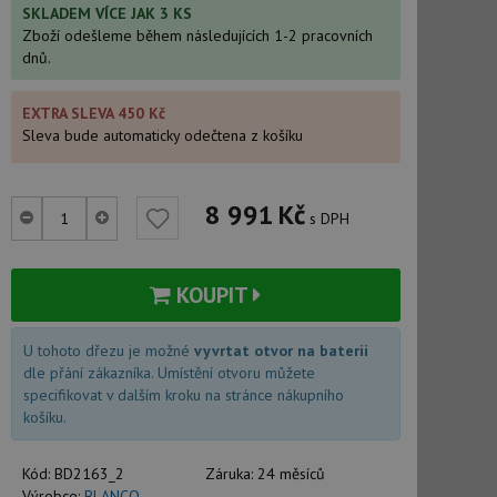
SKLADEM VÍCE JAK 3 KS
Zboží odešleme během následujících 1-2 pracovních
dnů.
EXTRA SLEVA 450 Kč
Sleva bude automaticky odečtena z košíku
8 991
Kč
s DPH
KOUPIT
U tohoto dřezu je možné
vyvrtat otvor na baterii
dle přání zákazníka. Umístění otvoru můžete
specifikovat v dalším kroku na stránce nákupního
košíku.
Kód:
BD2163_2
Záruka:
24 měsíců
Výrobce:
BLANCO