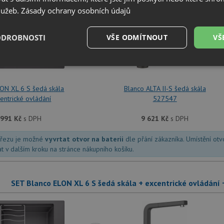
služeb.
Zásady ochrany osobních údajů
ODROBNOSTI
+
VŠE ODMÍTNOUT
VŠ
é
Výkonové
Soubory cílení
Funkční soubory
soubory
LON XL 6 S šedá skála
Blanco ALTA II-S šedá skála
entrické ovládání
527547
 991
Kč
s DPH
9 621
Kč
s DPH
dřezu je možné
vyvrtat otvor na baterii
dle přání zákazníka. Umístění ot
é soubory
Výkonové soubory
Soubory cílení
Funkční soubory
Neza
at v dalším kroku na stránce nákupního košíku.
ry cookie umožňují základní funkce webových stránek, jako je přihlášení uživatele a
zbytně nutných souborů cookie správně používat.
SET Blanco ELON XL 6 S šedá skála + excentrické ovládání
Poskytovatel
/
Vyprší
Popis
Doména
.drezy-blanco.cz
4 týdny 2
Tento cookie se používá k jedinečné identifika
dny
mají přístup k webové stránce, aby sledovala 
uživatelskou zkušenost.