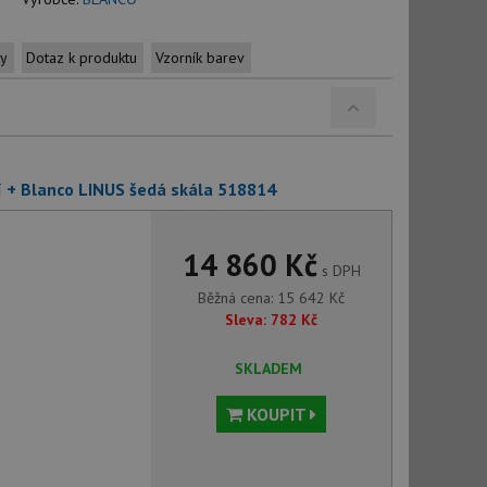
ty
Dotaz k produktu
Vzorník barev
í + Blanco LINUS šedá skála 518814
14 860 Kč
s DPH
Běžná cena:
15 642
Kč
Sleva:
782
Kč
SKLADEM
KOUPIT