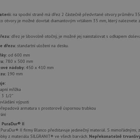
provádí informace o tom, jak koncový uži
.doubleclick.net
webové stránky a jakoukoli reklamu, kter
mohl vidět před návštěvou uvedeného w
terii:
na spodní straně má dřez 2 částečně předvrtané otvory průměru 35
.seznam.cz
4 týdny 2
Toto je velmi běžný název souboru cookie
to otvory je možné dovrtat diamantovým vrtákem 35 mm, který naleznete z
dny
nalezen jako soubor cookie relace, bud
použit jako pro správu stavu relace.
řezu:
dřez je libovolně otočný, je možné jej nainstalovat s odkapem dolev
.drezy-
4 týdny 2
Toto je velmi běžný název souboru cookie
blanco.cz
dny
nalezen jako soubor cookie relace, bud
použit jako pro správu stavu relace.
e dřezu:
standartní uložení na desku.
15 minut
Tento soubor cookie nastavuje společnos
Google LLC
ňky:
od 600 mm
(kterou vlastní společnost Google), aby zji
.doubleclick.net
u:
780 x 500 mm
návštěvníka webu podporuje soubory co
zové nádoby:
450 x 410 mm
Zavřením
Tento soubor cookie nastavuje YouTube 
Google LLC
zu:
190 mm
prohlížeče
zobrazení vložených videí.
.youtube.com
je:
3 měsíce
Tento soubor cookie nastavuje společnos
Google LLC
apní mřížka
provádí informace o tom, jak koncový uži
.drezy-
webové stránky a jakoukoli reklamu, kter
blanco.cz
l 3 1/2"
mohl vidět před návštěvou uvedeného w
ovládání výpusti
T_TOKEN
přepadová armatura s prostorově úspornou trubkou
.youtube.com
6 měsíců
ání
E
6 měsíců
Tento soubor cookie nastavuje Youtube k
Google LLC
uživatelských předvoleb pro videa Youtu
.youtube.com
 PuraDur® II
webů; může také určit, zda návštěvník 
uraDur® II firmy Blanco představuje jedinečný materiál. S mimořádnými, z
nebo starou verzi rozhraní Youtube.
obky z materiálu SILGRANIT® ve všech barvách.
Nepřekonatelně trvanliv