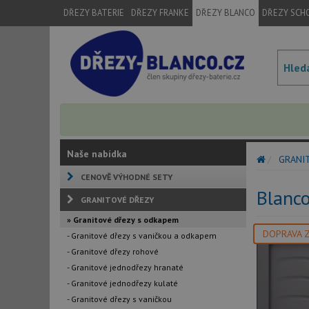
DŘEZY BATERIE
DŘEZY FRANKE
DŘEZY BLANCO
DŘEZY SCH
Naše nabídka
GRANI
CENOVĚ VÝHODNÉ SETY
Blanco
GRANITOVÉ DŘEZY
» Granitové dřezy s odkapem
DOPRAVA 
- Granitové dřezy s vaničkou a odkapem
- Granitové dřezy rohové
- Granitové jednodřezy hranaté
- Granitové jednodřezy kulaté
- Granitové dřezy s vaničkou