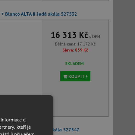
 + Blanco ALTA II šedá skála 527532
16 313 Kč
s DPH
Běžná cena:
17 172
Kč
Sleva:
859
Kč
SKLADEM
KOUPIT
voru můžete
 Informace o
tnery, kteří je
+ Blanco ALTA II-S šedá skála 527547
máždili při vašem