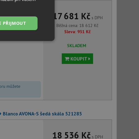
17 681 Kč
s DPH
E PŘIJMOUT
Běžná cena:
18 612
Kč
Sleva:
931
Kč
Nezařazené
SKLADEM
soubory
KOUPIT
voru můžete
řazené soubory
 správa účtu. Webové
 + Blanco AVONA-S šedá skála 521285
ci zařízení, která
18 536 Kč
používání a zlepšila
s DPH