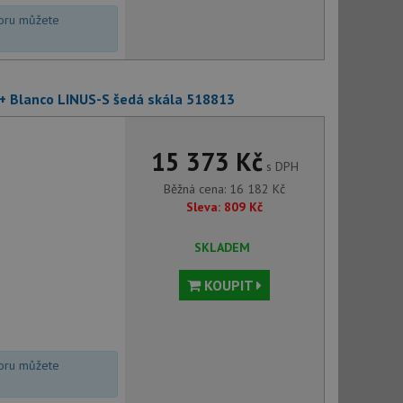
voru můžete
 + Blanco LINUS-S šedá skála 518813
15 373 Kč
s DPH
Běžná cena:
16 182
Kč
Sleva:
809
Kč
SKLADEM
KOUPIT
voru můžete