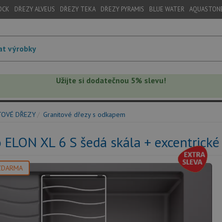
OCK
DŘEZY ALVEUS
DŘEZY TEKA
DŘEZY PYRAMIS
BLUE WATER
AQUASTON
Užijte si dodatečnou 5% slevu!
TOVÉ DŘEZY
Granitové dřezy s odkapem
 ELON XL 6 S šedá skála + excentrické
ZDARMA