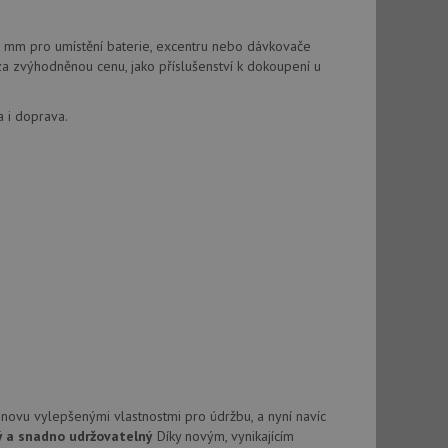
vatel používá
ou koncový uživatel
ebu.
 mm pro umístění baterie, excentru nebo dávkovače
, ale pokud je
a zvýhodněnou cenu, jako příslušenství k dokoupení u
e pravděpodobně
a i doprava.
, ale pokud je
e pravděpodobně
t DoubleClick
stila, zda prohlížeč
okie.
ke sledování
t Doubleclick a
vatel používá
ou koncový uživatel
ebu.
e sledování
be vložená do
webu používá novou
novu vylepšenými vlastnostmi pro údržbu, a nyní navíc
ý a snadno udržovatelný
Díky novým, vynikajícím