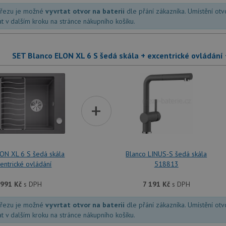
dřezu je možné
vyvrtat otvor na baterii
dle přání zákazníka. Umístění ot
at v dalším kroku na stránce nákupního košíku.
SET Blanco ELON XL 6 S šedá skála + excentrické ovládání
+
LON XL 6 S šedá skála
Blanco LINUS-S šedá skála
entrické ovládání
518813
 991
Kč
s DPH
7 191
Kč
s DPH
dřezu je možné
vyvrtat otvor na baterii
dle přání zákazníka. Umístění ot
at v dalším kroku na stránce nákupního košíku.