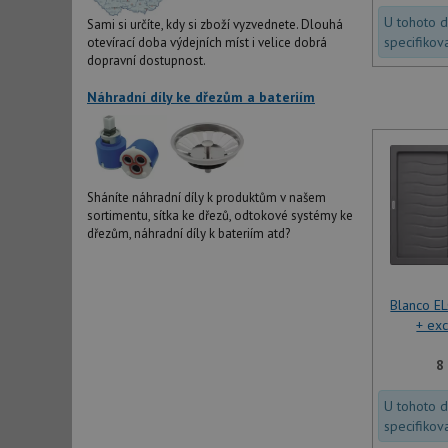
U tohoto 
Sami si určíte, kdy si zboží vyzvednete. Dlouhá
specifikov
otevírací doba výdejních míst i velice dobrá
dopravní dostupnost.
Náhradní díly ke dřezům a bateriím
Sháníte náhradní díly k produktům v našem
sortimentu, sítka ke dřezů, odtokové systémy ke
dřezům, náhradní díly k bateriím atd?
Blanco E
+ exc
8
U tohoto 
specifikov