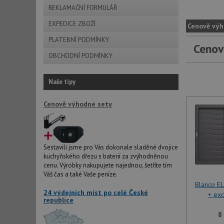
REKLAMAČNÍ FORMULÁŘ
EXPEDICE ZBOŽÍ
Cenově výh
PLATEBNÍ PODMÍNKY
Cenov
OBCHODNÍ PODMÍNKY
Naše tipy
Cenově výhodné sety
Sestavili jsme pro Vás dokonale sladěné dvojice
kuchyňského dřezu s baterií za zvýhodněnou
cenu. Výrobky nakupujete najednou, šetříte tím
Váš čas a také Vaše peníze.
Blanco E
24 výdejních míst po celé České
+ exc
republice
8