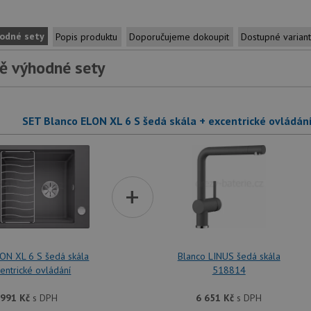
odné sety
Popis produktu
Doporučujeme dokoupit
Dostupné varian
ě výhodné sety
SET Blanco ELON XL 6 S šedá skála + excentrické ovládán
+
LON XL 6 S šedá skála
Blanco LINUS šedá skála
entrické ovládání
518814
 991
Kč
s DPH
6 651
Kč
s DPH