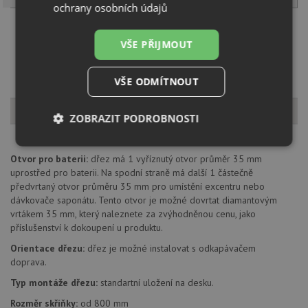
ochrany osobních údajů
Načíst dalších 5 ze zbývajících 34 setů
VŠE PŘIJMOUT
VŠE ODMÍTNOUT
Popis produktu
ZOBRAZIT PODROBNOSTI
Nezbytně
Výkonové
Soubory
nutné
soubory
cílení
Otvor pro baterii:
dřez má 1 vyříznutý otvor průměr 35 mm
soubory
uprostřed pro baterii. Na spodní straně má další 1 částečně
předvrtaný otvor průměru 35 mm pro umístění excentru nebo
dávkovače saponátu. Tento otvor je možné dovrtat diamantovým
vrtákem 35 mm, který naleznete za zvýhodněnou cenu, jako
Funkční soubory
Nezařazené
příslušenství k dokoupení u produktu.
soubory
Orientace dřezu:
dřez je možné instalovat s odkapávačem
doprava.
Typ montáže dřezu:
standartní uložení na desku.
Rozměr skříňky:
od 800 mm