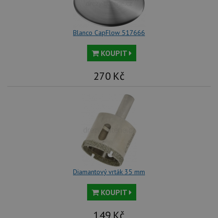
Blanco CapFlow 517666
KOUPIT
270
Kč
Diamantový vrták 35 mm
KOUPIT
149
Kč