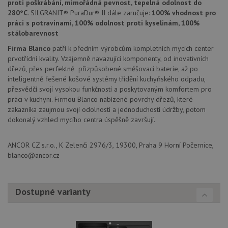
proti poškrábání, mimořádná pevnost, tepelná odolnost do
pokrač
widget-
280°C.
SILGRANIT® PuraDur® II dále zaručuje:
100% vhodnost pro
podpo
mediator.zopim.com
lepivos
práci s potravinami, 100% odolnost proti kyselinám, 100%
případ
stálobarevnost
použit
po aktu
Firma Blanco
patří k předním výrobcům kompletních mycích center
zásadách ochrany soukromí společnosti Google
Chrom
vytvář
prvotřídní kvality. Vzájemně navazující komponenty, od inovativních
další 
dřezů, přes perfektně přizpůsobené směšovací baterie, až po
cookie
lepivos
inteligentně řešené košové systémy třídění kuchyňského odpadu,
každou
přesvědčí svojí vysokou funkčností a poskytovaným komfortem pro
těchto
práci v kuchyni. Firmou Blanco nabízené povrchy dřezů, které
lepivos
založe
zákazníka zaujmou svojí odolností a jednoduchostí údržby, potom
trvání 
dokonalý vzhled mycího centra úspěšně završují.
názve
AWSA
(ALB).
ANCOR CZ s.r.o., K Zelenči 2976/3, 19300, Praha 9 Horní Počernice,
CookieScriptConsent
5 měsíců
Tento 
CookieScript
blanco@ancor.cz
4 týdny
cookie
www.drezy-
použív
blanco.cz
služba
Cookie
Script
Dostupné varianty
zapam
předvo
souhla
soubo
cookie
návště