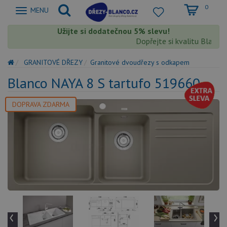
0
Zobrazit
MENU
nabidku
Užijte si dodatečnou 5% slevu!
Dopřejte si kvalitu Blanco s 
GRANITOVÉ DŘEZY
Granitové dvoudřezy s odkapem
Blanco NAYA 8 S tartufo 519660
DOPRAVA ZDARMA
‹
›