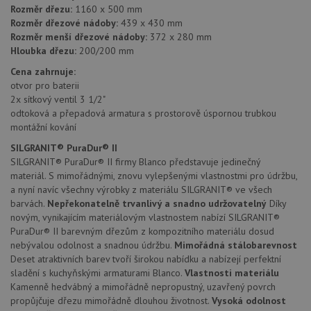
Rozměr dřezu:
1160 x 500 mm
Rozměr dřezové nádoby:
439 x 430 mm
Nezbytně nutné soubory
Výkonové soubory
Rozměr menší dřezové nádoby:
372 x 280 mm
Soubory cílení
Funkční soubory
Hloubka dřezu:
200/200 mm
Nezařazené soubory
Cena zahrnuje:
otvor pro baterii
Nezbytně nutné soubory cookie umožňují základní
2x sítkový ventil 3 1/2"
funkce webových stránek, jako je přihlášení
uživatele a správa účtu. Webové stránky nelze bez
odtoková a přepadová armatura s prostorově úspornou trubkou
nezbytně nutných souborů cookie správně používat.
montážní kování
Poskytovatel
/
SILGRANIT® PuraDur® II
Název
Vyprší
Popis
Doména
SILGRANIT® PuraDur® II firmy Blanco představuje jedinečný
udid
.drezy-blanco.cz
4 týdny 2
Tento 
materiál. S mimořádnými, znovu vylepšenými vlastnostmi pro údržbu,
dny
se pou
a nyní navíc všechny výrobky z materiálu SILGRANIT® ve všech
jedine
identif
barvách.
Nepřekonatelně trvanlivý a snadno udržovatelný
Díky
zařízen
novým, vynikajícím materiálovým vlastnostem nabízí SILGRANIT®
mají př
PuraDur® II barevným dřezům z kompozitního materiálu dosud
webov
stránc
nebývalou odolnost a snadnou údržbu.
Mimořádná stálobarevnost
sledov
Deset atraktivních barev tvoří širokou nabídku a nabízejí perfektní
použív
zlepšil
sladění s kuchyňskými armaturami Blanco.
Vlastnosti materiálu
uživat
Kamenně hedvábný a mimořádně nepropustný, uzavřený povrch
zkušen
propůjčuje dřezu mimořádně dlouhou životnost.
Vysoká odolnost
AWSALBCORS
1 týden
Pro
Amazon.com Inc.