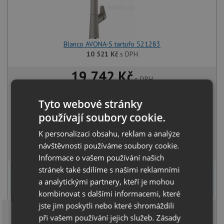
Blanco AVONA-S tartufo 521283
10 521
Kč
s DPH
19 742 Kč
s DPH
Běžná cena:
20 781
Kč
Tyto webové stránky
Sleva:
1 039
Kč
používají soubory cookie.
SKLADEM U VÝROBCE
K personalizaci obsahu, reklam a analýze
KOUPIT
návštěvnosti používáme soubory cookie.
Informace o vašem používání našich
stránek také sdílíme s našimi reklamními
U tohoto dřezu je možné
vyvrtat otvor na baterii
dle přání
zákazníka. Umístění otvoru můžete specifikovat v dalším kroku na
a analytickými partnery, kteří je mohou
stránce nákupního košíku.
kombinovat s dalšími informacemi, které
jste jim poskytli nebo které shromáždili
při vašem používání jejich služeb.
Zásady