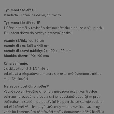
identif
zařízen
Typ montáže dřezu:
mají př
webov
standartní uložení na desku, do roviny
stránc
sledov
Typ montáže dřezu:
IF
použív
I-
Dřez je téměř v rovinně s deskou,přesahuje pouze o sílu plechu
zlepšil
uživat
F-
Uložení dřezu do roviny s pracovní deskou
zkušen
rozměr skříňky:
od 90 cm
AWSALBCORS
1 týden
Pro
Amazon.com Inc.
rozměr dřezu:
865 x 440 mm
pokrač
widget-
podpo
mediator.zopim.com
rozměr dřezové nádoby:
2x 400 x 400 mm
lepivos
hloubka dřezu:
190/190 mm
případ
použit
Cena zahrnuje:
po aktu
zásadách ochrany soukromí společnosti Google
Chrom
2x sítkový ventil 3 1/2" InFino
vytvář
odtoková a přepadová armatura s prostorově úspornou trubkou
další 
cookie
montážní kování
lepivos
každou
Nerezová ocel ChromoDur®
těchto
Pevné spojení tvrdého chromu a nerezové oceli tvoří trvalou
lepivos
založe
ochranu nerezového dřezu a činí jej podstatně odolnějším proti
trvání 
poškrábání a stopám po používání. Na povrchu se stahuje voda a
názve
odtéká téměř všechna pryč, stěží tedy mohou vznikat usazeniny
AWSA
(ALB).
vodního kamene. Pro ošetřování stačí v domácnosti běžný hadřík a