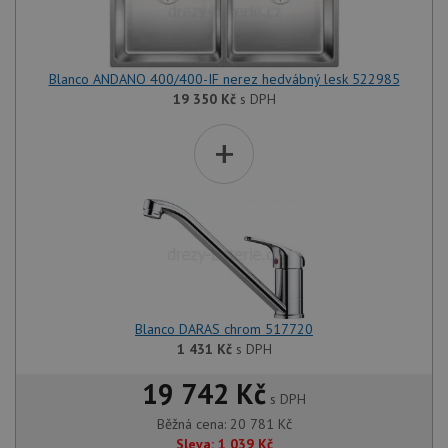
Blanco ANDANO 400/400-IF nerez hedvábný lesk 522985
19 350
Kč
s DPH
+
Blanco DARAS chrom 517720
1 431
Kč
s DPH
19 742 Kč
s DPH
Běžná cena:
20 781
Kč
Sleva:
1 039
Kč