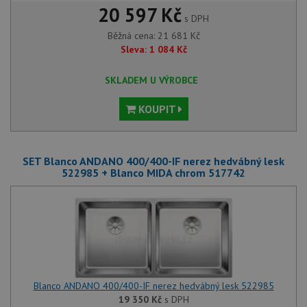
20 597 Kč
s DPH
Běžná cena:
21 681
Kč
Sleva:
1 084
Kč
SKLADEM U VÝROBCE
KOUPIT
SET Blanco ANDANO 400/400-IF nerez hedvábný lesk
522985 + Blanco MIDA chrom 517742
Blanco ANDANO 400/400-IF nerez hedvábný lesk 522985
19 350
Kč
s DPH