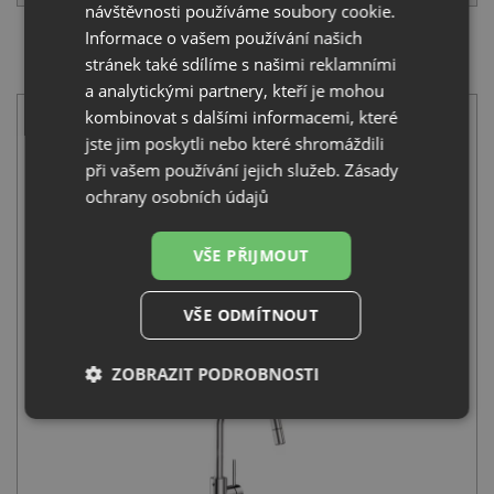
návštěvnosti používáme soubory cookie.
Informace o vašem používání našich
SET Blanco ANDANO 400/400-IF nerez hedvábný lesk
stránek také sdílíme s našimi reklamními
522985 + Blanco MIDA-S chrom 521454
a analytickými partnery, kteří je mohou
kombinovat s dalšími informacemi, které
jste jim poskytli nebo které shromáždili
při vašem používání jejich služeb.
Zásady
ochrany osobních údajů
Blanco ANDANO 400/400-IF nerez hedvábný lesk 522985
VŠE PŘIJMOUT
19 350
Kč
s DPH
VŠE ODMÍTNOUT
+
ZOBRAZIT PODROBNOSTI
Nezbytně
Výkonové
Soubory
nutné
soubory
cílení
soubory