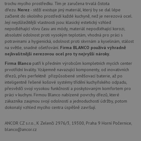
trochu mycího prostředku. Tím je zaručena trvalá čistota
CookieScriptConsent
5 měsíců
Tento 
CookieScript
4 týdny
cookie
www.drezy-
dřezu.
Nerez
- stěží existuje jiný materiál, který by se dal lépe
použív
blanco.cz
začlenit do okolního prostředí každé kuchyně, než je nerezová ocel.
služba
Cookie
Její nejdůležitější vlastnosti jsou: klasický estetický vzhled
Script
nepodléhající vlivu času ani módy, materiál nepodléhající korozi,
zapam
absolutní odolnost proti vysokým teplotám, vhodná pro práci s
předvo
souhla
potravinami a hygienická, odolnost proti skvrnám a kyselinám, stálost
soubo
na světle, snadné ošetřování.
Firma BLANCO používá výhradně
cookie
návště
nejkvalitnější nerezovou ocel pro ty nejvyšší nároky.
Je nut
banne
Firma Blanco
patří k předním výrobcům kompletních mycích center
cookie
prvotřídní kvality. Vzájemně navazující komponenty, od inovativních
Cookie
Script
dřezů, přes perfektně přizpůsobené směšovací baterie, až po
fungov
inteligentně řešené košové systémy třídění kuchyňského odpadu,
správn
přesvědčí svojí vysokou funkčností a poskytovaným komfortem pro
AUTORIZACE
www.drezy-
Zavřením
práci v kuchyni. Firmou Blanco nabízené povrchy dřezů, které
blanco.cz
prohlížeče
zákazníka zaujmou svojí odolností a jednoduchostí údržby, potom
dokonalý vzhled mycího centra úspěšně završují.
ANCOR CZ s.r.o., K Zelenči 2976/3, 19300, Praha 9 Horní Počernice,
blanco@ancor.cz
Poskytovatel
Název
Vyprší
Popis
/
Doména