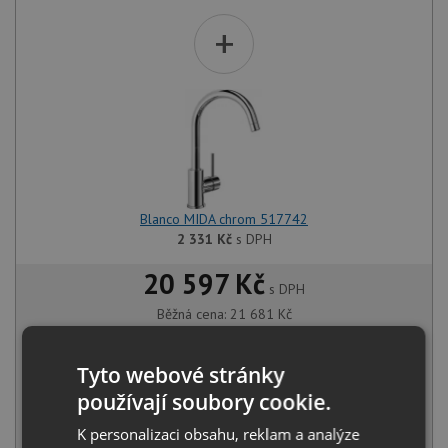
+
Blanco MIDA chrom 517742
2 331
Kč
s DPH
20 597 Kč
s DPH
Běžná cena:
21 681
Kč
Sleva:
1 084
Kč
Tyto webové stránky
SKLADEM U VÝROBCE
používají soubory cookie.
KOUPIT
K personalizaci obsahu, reklam a analýze