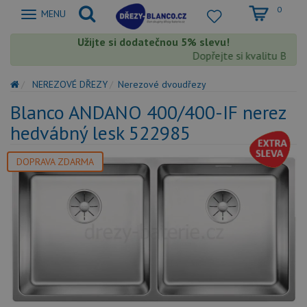
0
Zobrazit
MENU
nabidku
Užijte si dodatečnou 5% slevu!
Dopřejte si kvalitu Blanco
NEREZOVÉ DŘEZY
Nerezové dvoudřezy
Blanco ANDANO 400/400-IF nerez
hedvábný lesk 522985
DOPRAVA ZDARMA