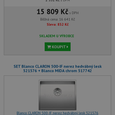
2 331
Kč
s DPH
15 809 Kč
s DPH
Běžná cena:
16 641
Kč
Sleva:
832
Kč
SKLADEM U VÝROBCE
KOUPIT
SET Blanco CLARON 500-IF nerez hedvábný lesk
521576 + Blanco MIDA chrom 517742
Blanco CLARON 500-IF nerez hedvábný lesk 521576