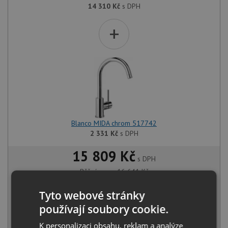
14 310
Kč
s DPH
+
Blanco MIDA chrom 517742
2 331
Kč
s DPH
15 809 Kč
s DPH
Běžná cena:
16 641
Kč
Sleva:
832
Kč
Tyto webové stránky
SKLADEM U VÝROBCE
používají soubory cookie.
K personalizaci obsahu, reklam a analýze
KOUPIT