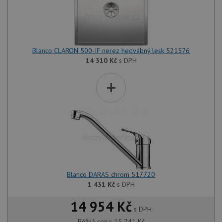
Blanco CLARON 500-IF nerez hedvábný lesk 521576
14 310
Kč
s DPH
+
Blanco DARAS chrom 517720
1 431
Kč
s DPH
14 954 Kč
s DPH
Běžná cena:
15 741
Kč