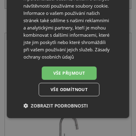
návštěvnosti používáme soubory cookie.
Informace o vašem používání našich
stránek také sdílíme s našimi reklamními
SET Blanco CLARON 500-IF nerez hedvábný lesk
521576 + Blanco MIDA-S chrom 521454
a analytickými partnery, kteří je mohou
kombinovat s dalšími informacemi, které
jste jim poskytli nebo které shromáždili
při vašem používání jejich služeb.
Zásady
ochrany osobních údajů
VŠE PŘIJMOUT
Blanco CLARON 500-IF nerez hedvábný lesk 521576
14 310
Kč
s DPH
VŠE ODMÍTNOUT
+
ZOBRAZIT PODROBNOSTI
Nezbytně
Výkonové
Soubory
nutné
soubory
cílení
soubory