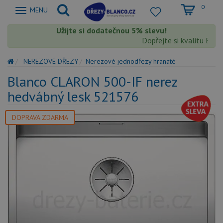
0
Zobrazit
MENU
nabidku
Užijte si dodatečnou 5% slevu!
Dopřejte si kvalitu Blanc
NEREZOVÉ DŘEZY
Nerezové jednodřezy hranaté
Blanco CLARON 500-IF nerez
hedvábný lesk 521576
DOPRAVA ZDARMA