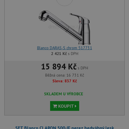
Blanco DARAS-S chrom 517731
2 421
Kč
s DPH
15 894 Kč
s DPH
Běžná cena:
16 731
Kč
Sleva:
837
Kč
SKLADEM U VÝROBCE
KOUPIT
SET Blanco CLARON 500-IF nerez hedvábný lesk