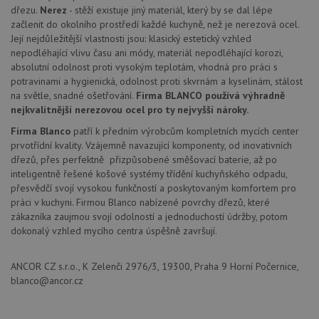
dřezu.
Nerez
- stěží existuje jiný materiál, který by se dal lépe
CookieScriptConsent
5 měsíců
Tento 
CookieScript
začlenit do okolního prostředí každé kuchyně, než je nerezová ocel.
4 týdny
cookie
www.drezy-
použív
blanco.cz
Její nejdůležitější vlastnosti jsou: klasický estetický vzhled
služba
nepodléhající vlivu času ani módy, materiál nepodléhající korozi,
Cookie
Script
absolutní odolnost proti vysokým teplotám, vhodná pro práci s
zapam
potravinami a hygienická, odolnost proti skvrnám a kyselinám, stálost
předvo
na světle, snadné ošetřování.
Firma BLANCO používá výhradně
souhla
soubo
nejkvalitnější nerezovou ocel pro ty nejvyšší nároky.
cookie
návště
Firma Blanco
patří k předním výrobcům kompletních mycích center
Je nut
prvotřídní kvality. Vzájemně navazující komponenty, od inovativních
banne
cookie
dřezů, přes perfektně přizpůsobené směšovací baterie, až po
Cookie
inteligentně řešené košové systémy třídění kuchyňského odpadu,
Script
fungov
přesvědčí svojí vysokou funkčností a poskytovaným komfortem pro
správn
práci v kuchyni. Firmou Blanco nabízené povrchy dřezů, které
AUTORIZACE
www.drezy-
Zavřením
zákazníka zaujmou svojí odolností a jednoduchostí údržby, potom
blanco.cz
prohlížeče
dokonalý vzhled mycího centra úspěšně završují.
ANCOR CZ s.r.o., K Zelenči 2976/3, 19300, Praha 9 Horní Počernice,
blanco@ancor.cz
Poskytovatel