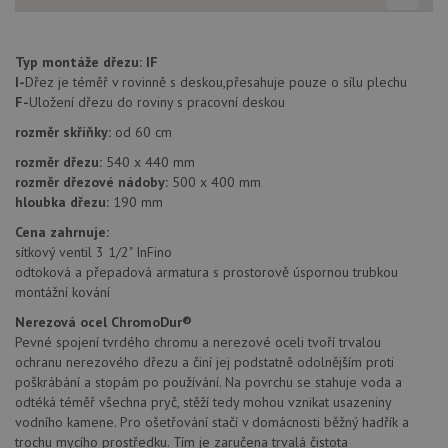
jedine
identif
zařízen
mají př
Typ montáže dřezu:
IF
webov
stránc
I-
Dřez je téměř v rovinně s deskou,přesahuje pouze o sílu plechu
sledov
F-
Uložení dřezu do roviny s pracovní deskou
použív
zlepšil
rozměr skříňky:
od 60 cm
uživat
zkušen
rozměr dřezu:
540 x 440 mm
AWSALBCORS
1 týden
Pro
Amazon.com Inc.
rozměr dřezové nádoby:
500 x 400 mm
pokrač
widget-
hloubka dřezu:
190 mm
podpo
mediator.zopim.com
lepivos
případ
Cena zahrnuje:
použit
sítkový ventil 3 1/2" InFino
po aktu
odtoková a přepadová armatura s prostorově úspornou trubkou
zásadách ochrany soukromí společnosti Google
Chrom
vytvář
montážní kování
další 
cookie
Nerezová ocel ChromoDur®
lepivos
Pevné spojení tvrdého chromu a nerezové oceli tvoří trvalou
každou
těchto
ochranu nerezového dřezu a činí jej podstatně odolnějším proti
lepivos
poškrábání a stopám po používání. Na povrchu se stahuje voda a
založe
trvání 
odtéká téměř všechna pryč, stěží tedy mohou vznikat usazeniny
názve
vodního kamene. Pro ošetřování stačí v domácnosti běžný hadřík a
AWSA
(ALB).
trochu mycího prostředku. Tím je zaručena trvalá čistota