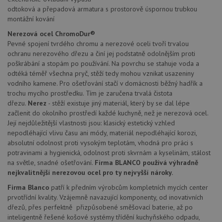
odtoková a přepadová armatura s prostorově úspornou trubkou
montážní kování
Nerezová ocel ChromoDur®
Pevné spojení tvrdého chromu a nerezové oceli tvoří trvalou
ochranu nerezového dřezu a činí jej podstatně odolnějším proti
Poskytovatel
Název
Vyprší
Popis
poškrábání a stopám po používání. Na povrchu se stahuje voda a
/
Doména
Poskytovatel
/
odtéká téměř všechna pryč, stěží tedy mohou vznikat usazeniny
Název
Vyprší
Po
_ga
1 rok
Tento název
Google LLC
Doména
vodního kamene. Pro ošetřování stačí v domácnosti běžný hadřík a
1
souboru cookie
.drezy-
měsíc
je spojen s
blanco.cz
trochu mycího prostředku. Tím je zaručena trvalá čistota
VISITOR_PRIVACY_METADATA
6 měsíců
Te
YouTube
Google
coo
.youtube.com
dřezu.
Nerez
- stěží existuje jiný materiál, který by se dal lépe
Universal
uk
začlenit do okolního prostředí každé kuchyně, než je nerezová ocel.
Analytics - což je
so
významná
uži
Její nejdůležitější vlastnosti jsou: klasický estetický vzhled
aktualizace
vo
nepodléhající vlivu času ani módy, materiál nepodléhající korozi,
běžněji
pro
používané
absolutní odolnost proti vysokým teplotám, vhodná pro práci s
int
analytické
we
potravinami a hygienická, odolnost proti skvrnám a kyselinám, stálost
služby Google.
Za
Tento soubor
na světle, snadné ošetřování.
Firma BLANCO používá výhradně
úd
cookie se
so
nejkvalitnější nerezovou ocel pro ty nejvyšší nároky.
používá k
náv
rozlišení
rů
Firma Blanco
patří k předním výrobcům kompletních mycích center
jedinečných
zá
uživatelů
prvotřídní kvality. Vzájemně navazující komponenty, od inovativních
oc
přiřazením
os
dřezů, přes perfektně přizpůsobené směšovací baterie, až po
náhodně
a 
inteligentně řešené košové systémy třídění kuchyňského odpadu,
vygenerovaného
kte