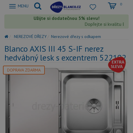
0
Zobrazit
MENU
nabidku
Užijte si dodatečnou 5% slevu!
Dopřejte si kvalitu Blanc
NEREZOVÉ DŘEZY
Nerezové dřezy s odkapem
Blanco AXIS III 45 S-IF nerez
hedvábný lesk s excentrem 522102
DOPRAVA ZDARMA