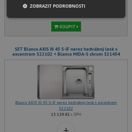
Sleva:
873
Kč
ZOBRAZIT PODROBNOSTI
SKLADEM U VÝROBCE
Nezbytně
Výkonové
Soubory
nutné
soubory
cílení
KOUPIT
soubory
SET Blanco AXIS III 45 S-IF nerez hedvábný lesk s
Funkční soubory
Nezařazené
excentrem 522102 + Blanco MIDA-S chrom 521454
soubory
Nezbytně nutné soubory
Výkonové soubory
Blanco AXIS III 45 S-IF nerez hedvábný lesk s excentrem
Soubory cílení
Funkční soubory
522102
Nezařazené soubory
15 120
Kč
s DPH
Nezbytně nutné soubory cookie umožňují základní
+
funkce webových stránek, jako je přihlášení