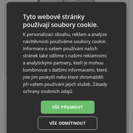
Tyto webové stránky
Blanco AXIS III 45 S-IF nerez hedvábný lesk s excentrem
používají soubory cookie.
522102
15 120
Kč
s DPH
K personalizaci obsahu, reklam a analýze
návštěvnosti používáme soubory cookie.
+
Informace o vašem používání našich
stránek také sdílíme s našimi reklamními
a analytickými partnery, kteří je mohou
kombinovat s dalšími informacemi, které
jste jim poskytli nebo které shromáždili
při vašem používání jejich služeb.
Zásady
ochrany osobních údajů
Blanco MIDA chrom 517742
2 331
Kč
s DPH
VŠE PŘIJMOUT
16 578 Kč
s DPH
VŠE ODMÍTNOUT
Běžná cena:
17 451
Kč