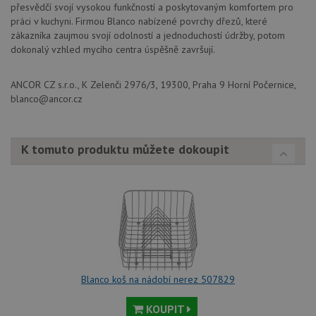
čísla jako
jej
přesvědčí svojí vysokou funkčností a poskytovaným komfortem pro
identifikátoru
pre
práci v kuchyni. Firmou Blanco nabízené povrchy dřezů, které
klienta. Je
bu
součástí
zákazníka zaujmou svojí odolností a jednoduchostí údržby, potom
bu
každého
sez
dokonalý vzhled mycího centra úspěšně završují.
požadavku na
re
stránku na webu
a slouží k
__Secure-YNID
.youtube.com
6 měsíců
výpočtu údajů o
ANCOR CZ s.r.o., K Zelenči 2976/3, 19300, Praha 9 Horní Počernice,
návštěvnících,
IDE
1 rok
Te
Google LLC
blanco@ancor.cz
relacích a
co
.doubleclick.net
kampaních pro
na
analytické
sp
přehledy webů.
Dou
pr
K tomuto produktu můžete dokoupit
_ga_9T91YFLEPX
.drezy-
1 rok
Tento soubor
in
blanco.cz
1
cookie používá
tom
měsíc
Google Analytics
ko
k zachování
uži
stavu relace.
we
a j
rek
ko
uži
vid
ná
uv
we
Blanco koš na nádobí nerez 507829
sid
.seznam.cz
4 týdny 2
Tot
dny
bě
KOUPIT
so