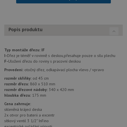
lepivos
každou
těchto
lepivos
založe
trvání 
názve
AWSA
Popis produktu
(ALB).
CookieScriptConsent
5 měsíců
Tento 
CookieScript
4 týdny
cookie
www.drezy-
použív
blanco.cz
Typ montáže dřezu:
IF
služba
I-
Dřez je téměř v rovinně s deskou,přesahuje pouze o sílu plechu
Cookie
Script
F-
Uložení dřezu do roviny s pracovní deskou
zapam
předvo
Provedení:
otočný dřez, odkapávací plocha vlevo / vpravo
souhla
soubo
rozměr skříňky:
od 45 cm
cookie
rozměr dřezu:
860 x 510 mm
návště
Je nut
rozměr dřezové nádoby:
340 x 420 mm
banne
hloubka dřezu:
175 mm
cookie
Cookie
Cena zahrnuje:
Script
fungov
skleněná krájecí deska
správn
2x otvor pro baterii a excentr
AUTORIZACE
www.drezy-
Zavřením
sítkový ventil 3 1/2" InFino
blanco.cz
prohlížeče
excentrické ovládání výpusti