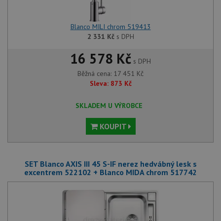
Blanco MILI chrom 519413
2 331
Kč
s DPH
16 578 Kč
s DPH
Běžná cena:
17 451
Kč
Sleva:
873
Kč
SKLADEM U VÝROBCE
KOUPIT
SET Blanco AXIS III 45 S-IF nerez hedvábný lesk s
excentrem 522102 + Blanco MIDA chrom 517742