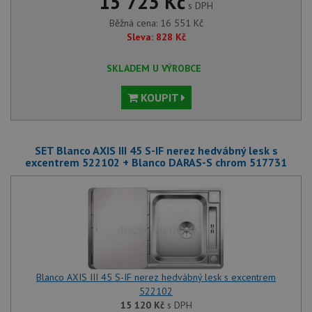
15 723 Kč
s DPH
Běžná cena:
16 551
Kč
Sleva:
828
Kč
SKLADEM U VÝROBCE
KOUPIT
SET Blanco AXIS III 45 S-IF nerez hedvábný lesk s
excentrem 522102 + Blanco DARAS-S chrom 517731
Blanco AXIS III 45 S-IF nerez hedvábný lesk s excentrem
522102
15 120
Kč
s DPH