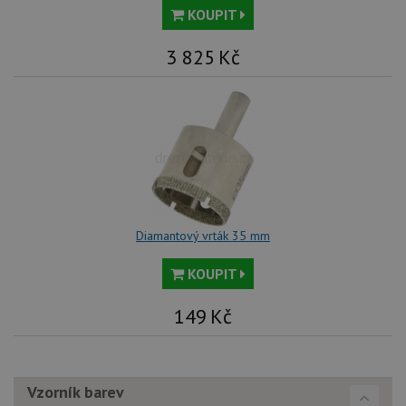
KOUPIT
3 825
Kč
Diamantový vrták 35 mm
KOUPIT
149
Kč
Vzorník barev