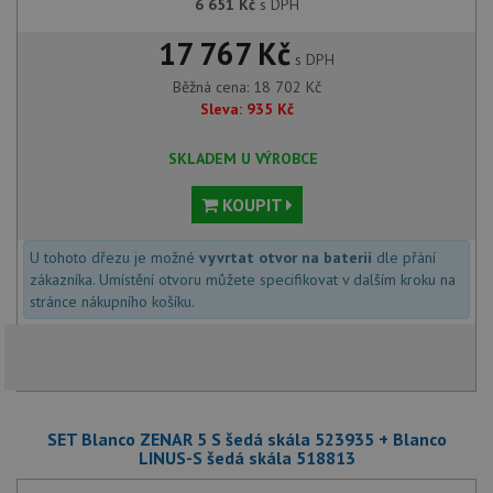
6 651
Kč
s DPH
17 767 Kč
s DPH
Běžná cena:
18 702
Kč
Sleva:
935
Kč
SKLADEM U VÝROBCE
KOUPIT
U tohoto dřezu je možné
vyvrtat otvor na baterii
dle přání
zákazníka. Umístění otvoru můžete specifikovat v dalším kroku na
stránce nákupního košíku.
SET Blanco ZENAR 5 S šedá skála 523935 + Blanco
LINUS-S šedá skála 518813