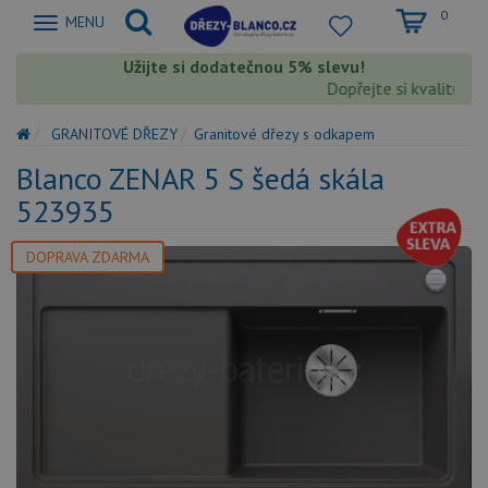
0
Zobrazit
MENU
nabidku
Užijte si dodatečnou 5% slevu!
Dopřejte si kvalitu Blan
GRANITOVÉ DŘEZY
Granitové dřezy s odkapem
Blanco ZENAR 5 S šedá skála
523935
DOPRAVA ZDARMA