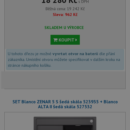
s DPH
Běžná cena:
19 242
Kč
Sleva:
962
Kč
SKLADEM U VÝROBCE
KOUPIT
U tohoto dřezu je možné
vyvrtat otvor na baterii
dle přání
zákazníka. Umístění otvoru můžete specifikovat v dalším kroku na
stránce nákupního košíku.
SET Blanco ZENAR 5 S šedá skála 523935 + Blanco
ALTA II šedá skála 527532