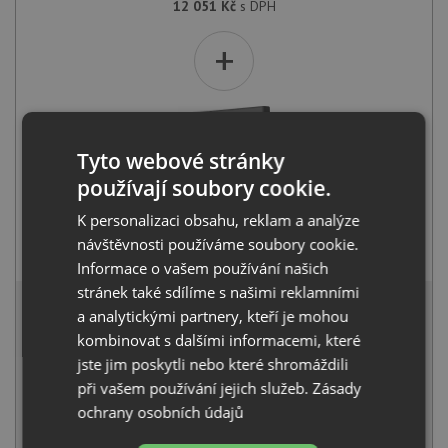
12 051
Kč
s DPH
+
Tyto webové stránky
používají soubory cookie.
K personalizaci obsahu, reklam a analýze
Blanco AVONA-S šedá skála 521285
návštěvnosti používáme soubory cookie.
10 521
Kč
s DPH
Informace o vašem používání našich
21 443 Kč
stránek také sdílíme s našimi reklamními
s DPH
a analytickými partnery, kteří je mohou
Běžná cena:
22 572
Kč
kombinovat s dalšími informacemi, které
Sleva:
1 129
Kč
jste jim poskytli nebo které shromáždili
při vašem používání jejich služeb.
Zásady
SKLADEM U VÝROBCE
ochrany osobních údajů
KOUPIT