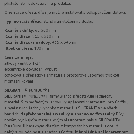
příslušenství k dokoupení u produktu.
Soubory cílení
Funkční soubory
Orientace dřezu:
dřez je možné instalovat s odkapávačem doleva.
Nezařazené soubory
Typ montáže dřezu:
standartní uložení na desku.
Nezbytně nutné soubory cookie umožňují základní
funkce webových stránek, jako je přihlášení
Rozměr skříňky:
od 500 mm
uživatele a správa účtu. Webové stránky nelze bez
Rozměr dřezu:
915 x 510 mm
nezbytně nutných souborů cookie správně používat.
Rozměr dřezové nádoby:
435 x 345 mm
Poskytovatel
/
Hloubka dřezu:
190 mm
Název
Vyprší
Popis
Doména
Cena zahrnuje:
udid
.drezy-blanco.cz
4 týdny 2
Tento 
sítkový ventil 3 1/2"
dny
se pou
excentrické dovládání výpusti
jedine
identif
odtoková a přepadová armatura s prostorově úspornou trubkou
zařízen
montážní kování
mají př
webov
SILGRANIT® PuraDur® II
stránc
sledov
SILGRANIT® PuraDur® II firmy Blanco představuje jedinečný
použív
materiál. S mimořádnými, znovu vylepšenými vlastnostmi pro údržbu,
zlepšil
uživat
a nyní navíc všechny výrobky z materiálu SILGRANIT® ve všech
zkušen
barvách.
Nepřekonatelně trvanlivý a snadno udržovatelný
Díky
novým, vynikajícím materiálovým vlastnostem nabízí SILGRANIT®
AWSALBCORS
1 týden
Pro
Amazon.com Inc.
pokrač
widget-
PuraDur® II barevným dřezům z kompozitního materiálu dosud
podpo
mediator.zopim.com
nebývalou odolnost a snadnou údržbu.
Mimořádná stálobarevnost
lepivos