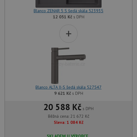
Blanco ZENAR 5 S šedá skála 523935
12 051
Kč
s DPH
+
Blanco ALTA II-S šedá skála 527547
9 621
Kč
s DPH
20 588 Kč
s DPH
Běžná cena:
21 672
Kč
Sleva:
1 084
Kč
SKLADEM U VÝROBCE