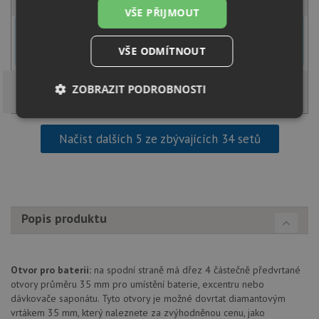
VŠE PŘIJMOUT
U tohoto dřezu je možné
vyvrtat otvor na baterii
dle přání
zákazníka. Umístění otvoru můžete specifikovat v dalším kroku na
VŠE ODMÍTNOUT
stránce nákupního košíku.
ZOBRAZIT PODROBNOSTI
Nezbytně
Výkonové
Soubory
nutné
soubory
cílení
Načíst dalších 5 ze zbývajících 34 setů
soubory
Funkční soubory
Nezařazené
soubory
Popis produktu
Otvor pro baterii:
na spodní straně má dřez 4 částečně předvrtané
otvory průměru 35 mm pro umístění baterie, excentru nebo
dávkovače saponátu. Tyto otvory je možné dovrtat diamantovým
Nezbytně nutné soubory
Výkonové soubory
vrtákem 35 mm, který naleznete za zvýhodněnou cenu, jako