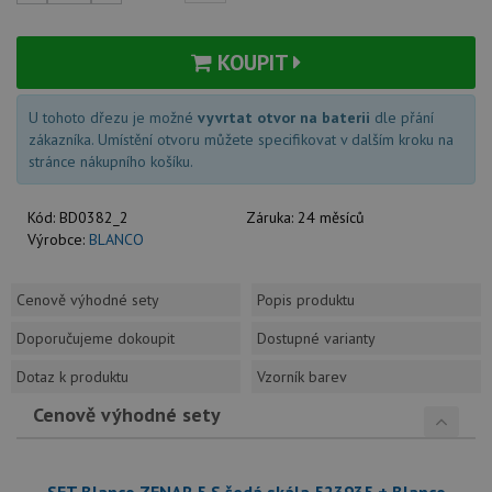
KOUPIT
U tohoto dřezu je možné
vyvrtat otvor na baterii
dle přání
zákazníka. Umístění otvoru můžete specifikovat v dalším kroku na
stránce nákupního košíku.
Kód:
BD0382_2
Záruka:
24 měsíců
Výrobce:
BLANCO
Cenově výhodné sety
Popis produktu
Doporučujeme dokoupit
Dostupné varianty
Dotaz k produktu
Vzorník barev
Cenově výhodné sety
SET Blanco ZENAR 5 S šedá skála 523935 + Blanco