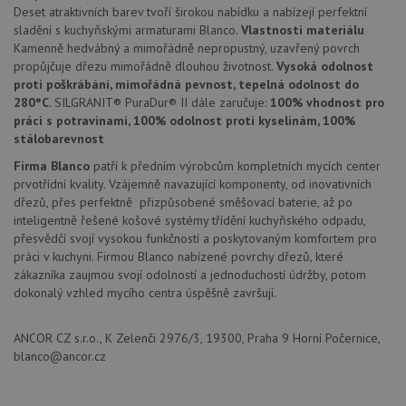
případ
Deset atraktivních barev tvoří širokou nabídku a nabízejí perfektní
použit
sladění s kuchyňskými armaturami Blanco.
Vlastnosti materiálu
po aktu
zásadách ochrany soukromí společnosti Google
Chrom
Kamenně hedvábný a mimořádně nepropustný, uzavřený povrch
vytvář
propůjčuje dřezu mimořádně dlouhou životnost.
Vysoká odolnost
další 
proti poškrábání, mimořádná pevnost, tepelná odolnost do
cookie
lepivos
280°C.
SILGRANIT® PuraDur® II dále zaručuje:
100% vhodnost pro
každou
práci s potravinami, 100% odolnost proti kyselinám, 100%
těchto
lepivos
stálobarevnost
založe
trvání 
Firma Blanco
patří k předním výrobcům kompletních mycích center
názve
prvotřídní kvality. Vzájemně navazující komponenty, od inovativních
AWSA
(ALB).
dřezů, přes perfektně přizpůsobené směšovací baterie, až po
inteligentně řešené košové systémy třídění kuchyňského odpadu,
CookieScriptConsent
5 měsíců
Tento 
CookieScript
4 týdny
cookie
přesvědčí svojí vysokou funkčností a poskytovaným komfortem pro
www.drezy-
použív
blanco.cz
práci v kuchyni. Firmou Blanco nabízené povrchy dřezů, které
služba
zákazníka zaujmou svojí odolností a jednoduchostí údržby, potom
Cookie
Script
dokonalý vzhled mycího centra úspěšně završují.
zapam
předvo
souhla
ANCOR CZ s.r.o., K Zelenči 2976/3, 19300, Praha 9 Horní Počernice,
soubo
cookie
blanco@ancor.cz
návště
Je nut
banne
cookie