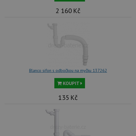
2 160
Kč
Blanco sifon s odbočkou na myčku 137262
KOUPIT
135
Kč