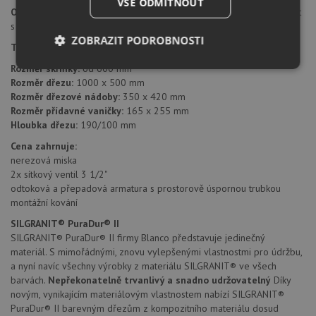
VŠE ODMÍTNOUT
Orientace dřezu:
dřez je libovolně otočný, je možné jej nainstalovat
s odkapem doleva i doprava.
ZOBRAZIT PODROBNOSTI
Typ montáže dřezu:
standartní uložení na desku.
Rozměr skříňky:
od 600 mm
Nezbytně
Výkonové
Soubory
nutné
soubory
cílení
Rozměr dřezu:
1000 x 500 mm
soubory
Rozměr dřezové nádoby:
350 x 420 mm
Rozměr přídavné vaničky:
165 x 255 mm
Hloubka dřezu:
190/100 mm
Cena zahrnuje:
Funkční soubory
Nezařazené
soubory
nerezová miska
2x sítkový ventil 3 1/2"
odtoková a přepadová armatura s prostorově úspornou trubkou
montážní kování
SILGRANIT® PuraDur® II
SILGRANIT® PuraDur® II firmy Blanco představuje jedinečný
materiál. S mimořádnými, znovu vylepšenými vlastnostmi pro údržbu,
Nezbytně nutné soubory
Výkonové soubory
a nyní navíc všechny výrobky z materiálu SILGRANIT® ve všech
Soubory cílení
Funkční soubory
barvách.
Nepřekonatelně trvanlivý a snadno udržovatelný
Díky
novým, vynikajícím materiálovým vlastnostem nabízí SILGRANIT®
Nezařazené soubory
PuraDur® II barevným dřezům z kompozitního materiálu dosud