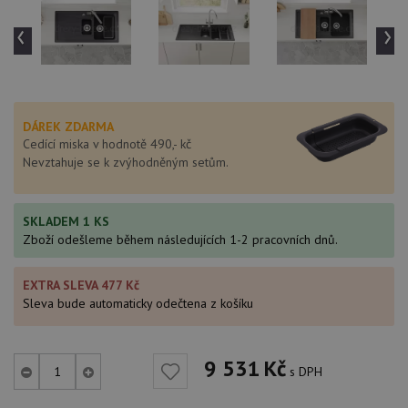
‹
›
DÁREK ZDARMA
Cedící miska v hodnotě 490,- kč
Nevztahuje se k zvýhodněným setům.
SKLADEM 1 KS
Zboží odešleme během následujících 1-2 pracovních dnů.
EXTRA SLEVA 477 Kč
Sleva bude automaticky odečtena z košíku
9 531
Kč
s DPH