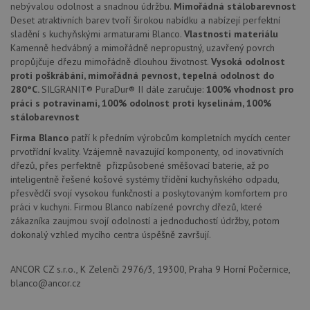
nebývalou odolnost a snadnou údržbu.
Mimořádná stálobarevnost
Nezbytně nutné soubory cookie umožňují základní
Deset atraktivních barev tvoří širokou nabídku a nabízejí perfektní
funkce webových stránek, jako je přihlášení
uživatele a správa účtu. Webové stránky nelze bez
sladění s kuchyňskými armaturami Blanco.
Vlastnosti materiálu
nezbytně nutných souborů cookie správně používat.
Kamenně hedvábný a mimořádně nepropustný, uzavřený povrch
propůjčuje dřezu mimořádně dlouhou životnost.
Vysoká odolnost
Poskytovatel
/
Název
Vyprší
Popis
Doména
proti poškrábání, mimořádná pevnost, tepelná odolnost do
280°C.
SILGRANIT® PuraDur® II dále zaručuje:
100% vhodnost pro
udid
.drezy-blanco.cz
4 týdny 2
Tento 
práci s potravinami, 100% odolnost proti kyselinám, 100%
dny
se pou
jedine
stálobarevnost
identif
zařízen
Firma Blanco
patří k předním výrobcům kompletních mycích center
mají př
prvotřídní kvality. Vzájemně navazující komponenty, od inovativních
webov
stránc
dřezů, přes perfektně přizpůsobené směšovací baterie, až po
sledov
inteligentně řešené košové systémy třídění kuchyňského odpadu,
použív
zlepšil
přesvědčí svojí vysokou funkčností a poskytovaným komfortem pro
uživat
práci v kuchyni. Firmou Blanco nabízené povrchy dřezů, které
zkušen
zákazníka zaujmou svojí odolností a jednoduchostí údržby, potom
AWSALBCORS
1 týden
Pro
Amazon.com Inc.
dokonalý vzhled mycího centra úspěšně završují.
pokrač
widget-
podpo
mediator.zopim.com
lepivos
ANCOR CZ s.r.o., K Zelenči 2976/3, 19300, Praha 9 Horní Počernice,
případ
použit
blanco@ancor.cz
po aktu
zásadách ochrany soukromí společnosti Google
Chrom
vytvář