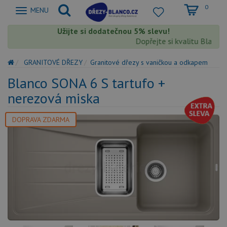
0
Zobrazit
MENU
nabidku
Užijte si dodatečnou 5% slevu!
Dopřejte si kvalitu Blanco s
GRANITOVÉ DŘEZY
Granitové dřezy s vaničkou a odkapem
Blanco SONA 6 S tartufo +
nerezová miska
DOPRAVA ZDARMA