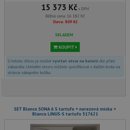
15 373 Kč
s DPH
Běžná cena:
16 182
Kč
Sleva:
809
Kč
SKLADEM
KOUPIT
U tohoto dřezu je možné
vyvrtat otvor na baterii
dle přání
zákazníka. Umístění otvoru můžete specifikovat v dalším kroku na
stránce nákupního košíku.
SET Blanco SONA 6 S tartufo + nerezová miska +
Blanco LINUS-S tartufo 517621