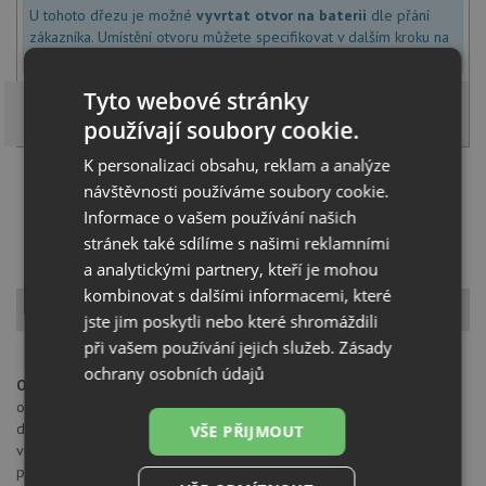
U tohoto dřezu je možné
vyvrtat otvor na baterii
dle přání
zákazníka. Umístění otvoru můžete specifikovat v dalším kroku na
stránce nákupního košíku.
Tyto webové stránky
používají soubory cookie.
K personalizaci obsahu, reklam a analýze
Načíst dalších 5 ze zbývajících 34 setů
návštěvnosti používáme soubory cookie.
Informace o vašem používání našich
stránek také sdílíme s našimi reklamními
a analytickými partnery, kteří je mohou
kombinovat s dalšími informacemi, které
Popis produktu
jste jim poskytli nebo které shromáždili
při vašem používání jejich služeb.
Zásady
ochrany osobních údajů
Otvor pro baterii:
na spodní straně má dřez 4 částečně předvrtané
otvory průměru 35 mm pro umístění baterie, excentru nebo
dávkovače saponátu. Tyto otvory je možné dovrtat diamantovým
VŠE PŘIJMOUT
vrtákem 35 mm, který naleznete za zvýhodněnou cenu, jako
příslušenství k dokoupení u produktu.