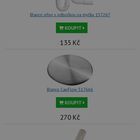
Blanco sifon s odbočkou na myčku 137267
KOUPIT
135
Kč
Blanco CapFlow 517666
KOUPIT
270
Kč