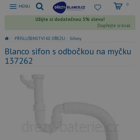
0
Zobrazit
MENU
nabidku
Užijte si dodatečnou 5% slevu!
Dopřejte si kvalitu 
PŘÍSLUŠENSTVÍ KE DŘEZU
Sifony
Blanco sifon s odbočkou na myčku
137262