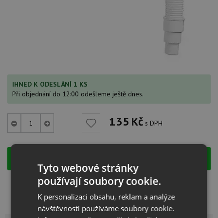
IHNED K ODESLÁNÍ 1 KS
Při objednání do 12:00 odešleme ještě dnes.
135
Kč
s DPH
KOUPIT
Tyto webové stránky
používají soubory cookie.
Kód:
137262
Záruka:
24 měsíců
Výrobce:
BLANCO
K personalizaci obsahu, reklam a analýze
návštěvnosti používáme soubory cookie.