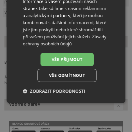
Informace o vašem používání našich
Popis produktu
Dotaz k produktu
stránek také sdílíme s našimi reklamními
Vzorník barev
a analytickými partnery, kteří je mohou
kombinovat s dalšími informacemi, které
jste jim poskytli nebo které shromáždili
při vašem používání jejich služeb.
Zásady
Popis produktu
ochrany osobních údajů
VŠE PŘIJMOUT
Blanco sifon pro úsporu místa s odbočky na myčku husí krk
VŠE ODMÍTNOUT
ANCOR CZ s.r.o., K Zelenči 2976/3, 19300, Praha 9 Horní Počernice,
blanco@ancor.cz
ZOBRAZIT PODROBNOSTI
Vzorník barev
Nezbytně
Výkonové
Soubory
nutné
soubory
cílení
soubory