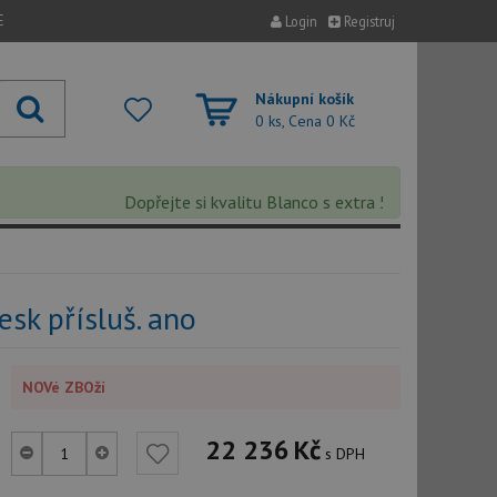
E
Login
Registruj
Nákupní košík
0 ks, Cena
0 Kč
Dopřejte si kvalitu Blanco s extra 5% slevou – slev
sk přísluš. ano
NOVé ZBOží
22 236
Kč
s DPH