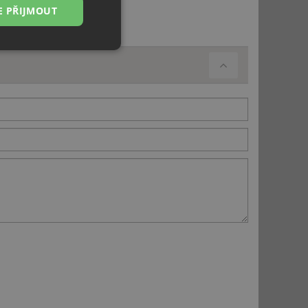
E PŘIJMOUT
Nezařazené
soubory
řazené soubory
 správa účtu. Webové
ci zařízení, která
používání a zlepšila
použití CORS po
 cookie lepivosti
ch na trvání s