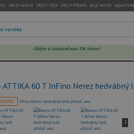
OCK
DŘEZY ALVEUS
DŘEZY TEKA
DŘEZY PYRAMIS
BLUE WATER
AQUASTON
Užijte si dodatečnou 5% slevu!
 ATTIKA 60 T InFino Nerez hedvábný le
ZDARMA
›