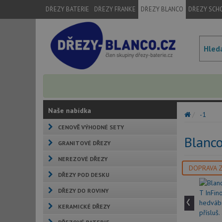
DŘEZY BATERIE
DŘEZY FRANKE
DŘEZY BLANCO
DŘEZY SCH
Naše nabídka
-1
CENOVĚ VÝHODNÉ SETY
Blanco
GRANITOVÉ DŘEZY
NEREZOVÉ DŘEZY
DOPRAVA 
DŘEZY POD DESKU
DŘEZY DO ROVINY
‹
KERAMICKÉ DŘEZY