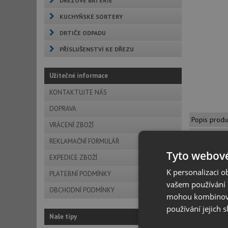
DŘEZOVÉ BATERIE
KUCHYŇSKÉ SORTERY
DRTIČE ODPADU
PŘÍSLUŠENSTVÍ KE DŘEZU
Užitečné informace
KONTAKTUJTE NÁS
DOPRAVA
Popis produ
VRÁCENÍ ZBOŽÍ
REKLAMAČNÍ FORMULÁŘ
Tyto webové
EXPEDICE ZBOŽÍ
Popis
K personalizaci 
PLATEBNÍ PODMÍNKY
vašem používání n
OBCHODNÍ PODMÍNKY
mohou kombinovat
používání jejich 
nerez, hedvá
Naše tipy
jemné kontur