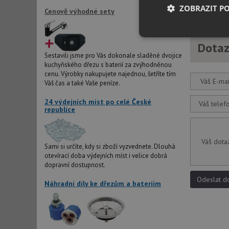
ANCOR CZ s.r
ZOBRAZIT P
Cenově výhodné sety
Nezbytně nutn
Dotaz
soubory
Sestavili jsme pro Vás dokonale sladěné dvojice
kuchyňského dřezu s baterií za zvýhodněnou
cenu. Výrobky nakupujete najednou, šetříte tím
Váš E-mai
Váš čas a také Vaše peníze.
24 výdejních míst po celé České
Váš telef
republice
Nezbytně nutn
Nezbytně nutné soubo
Váš dota
stránky nelze bez ne
Sami si určíte, kdy si zboží vyzvednete. Dlouhá
otevírací doba výdejních míst i velice dobrá
dopravní dostupnost.
Název
Odeslat d
Náhradní díly ke dřezům a bateriím
udid
AWSALBCORS