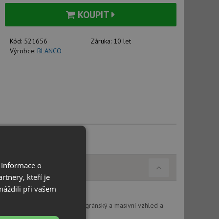
KOUPIT
Kód:
521656
Záruka:
10 let
Výrobce:
BLANCO
 Informace o
tnery, kteří je
máždili při vašem
nečná geometrie okrajů: filigránský a masivní vzhled a