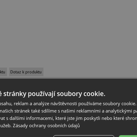
ktu
Dotaz k produktu
 stránky používají soubory cookie.
 produktu
obsahu, reklam a analýze návštěvnosti používáme soubory cookie.
ašich stránek také sdílíme s našimi reklamními a analytickými par
 s dalšími informacemi, které jste jim poskytli nebo které shro
služeb.
Zásady ochrany osobních údajů
bný lesk. Odkapávací plocha s elegantním a vznešeným rámem ATTIKA. Jedi
y.