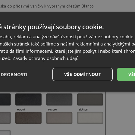
ska do přídavné vaničky k vybraným dřezům Blanco.
nerez
 x 200 x 100 mm
 stránky používají soubory cookie.
obsahu, reklam a analýze návštěvnosti používáme soubory cookie.
.o., K Zelenči 2976/3, 19300, Praha 9 Horní Počernice, blanco@ancor.cz
ašich stránek také sdílíme s našimi reklamními a analytickými par
 s dalšími informacemi, které jste jim poskytli nebo které shro
služeb.
Zásady ochrany osobních údajů
ík barev
ODROBNOSTI
VŠE ODMÍTNOUT
VŠ
é
Výkonové
Soubory cílení
Funkční soubory
soubory