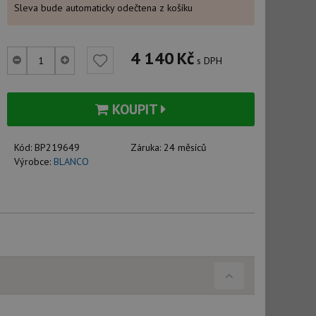
Sleva bude automaticky odečtena z košíku
4 140
Kč
s DPH
KOUPIT
Kód:
BP219649
Záruka:
24 měsíců
Výrobce:
BLANCO