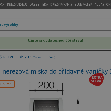
OCK
DŘEZY ALVEUS
DŘEZY TEKA
DŘEZY PYRAMIS
BLUE WATER
AQUASTON
Užijte si dodatečnou 5% slevu!
ŠENSTVÍ KE DŘEZU
Misky do dřezů
 nerezová miska do přídavné vaničky
ZDARMA