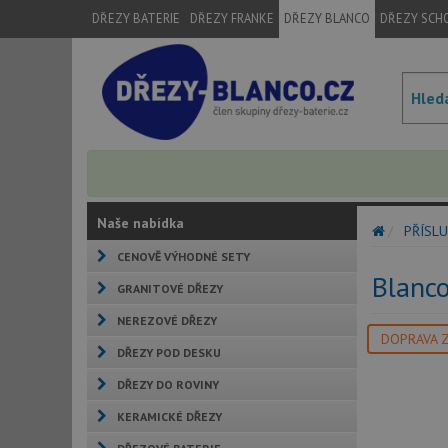
DŘEZY BATERIE
DŘEZY FRANKE
DŘEZY BLANCO
DŘEZY SCH
Naše nabídka
PŘÍSLU
CENOVĚ VÝHODNÉ SETY
Blanco
GRANITOVÉ DŘEZY
NEREZOVÉ DŘEZY
DOPRAVA 
DŘEZY POD DESKU
DŘEZY DO ROVINY
KERAMICKÉ DŘEZY