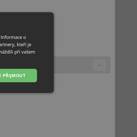
 Informace o
tnery, kteří je
máždili při vašem
E PŘIJMOUT
Nezařazené
soubory