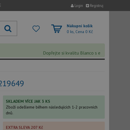
E
Login
Registruj
Nákupní košík
0 ks, Cena
0 Kč
Dopřejte si kvalitu Blanco s extra 5% slevou –
 219649
SKLADEM VÍCE JAK 3 KS
Zboží odešleme během následujících 1-2 pracovních
dnů.
EXTRA SLEVA 207 Kč