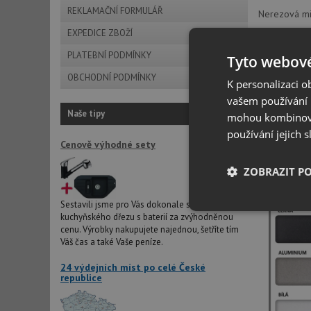
REKLAMAČNÍ FORMULÁŘ
Nerezová mi
EXPEDICE ZBOŽÍ
provedení
: 
PLATEBNÍ PODMÍNKY
rozměry:
420
Tyto webové
OBCHODNÍ PODMÍNKY
K personalizaci 
ANCOR CZ s.r
vašem používání n
Naše tipy
mohou kombinovat
používání jejich 
Vzorn
Cenově výhodné sety
ZOBRAZIT P
Sestavili jsme pro Vás dokonale sladěné dvojice
Nezbytně nutn
kuchyňského dřezu s baterií za zvýhodněnou
soubory
cenu. Výrobky nakupujete najednou, šetříte tím
Váš čas a také Vaše peníze.
24 výdejních míst po celé České
republice