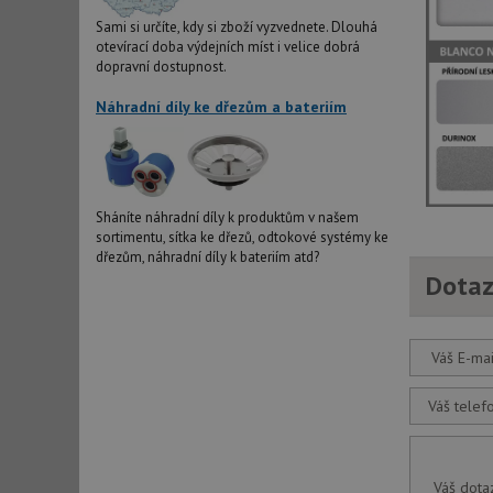
Nezbytně nutn
Sami si určíte, kdy si zboží vyzvednete. Dlouhá
otevírací doba výdejních míst i velice dobrá
Nezbytně nutné soubo
dopravní dostupnost.
stránky nelze bez ne
Náhradní díly ke dřezům a bateriím
Název
udid
Sháníte náhradní díly k produktům v našem
AWSALBCORS
sortimentu, sítka ke dřezů, odtokové systémy ke
dřezům, náhradní díly k bateriím atd?
Dotaz
CookieScriptConse
Váš E-mai
AUTORIZACE
Váš telef
Název
Váš dota