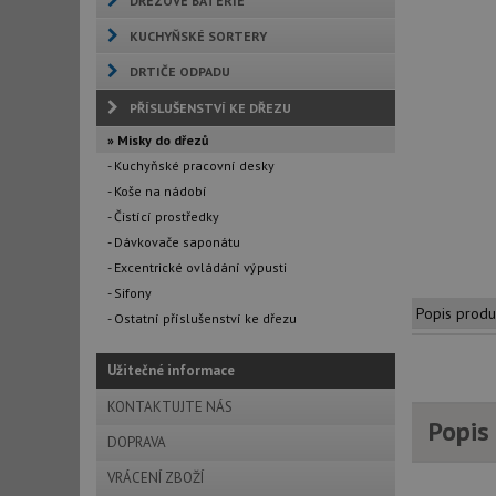
DŘEZOVÉ BATERIE
KUCHYŇSKÉ SORTERY
DRTIČE ODPADU
PŘÍSLUŠENSTVÍ KE DŘEZU
» Misky do dřezů
- Kuchyňské pracovní desky
- Koše na nádobí
- Čistící prostředky
- Dávkovače saponátu
- Excentrické ovládání výpusti
- Sifony
Popis produ
- Ostatní příslušenství ke dřezu
Užitečné informace
KONTAKTUJTE NÁS
Popis
DOPRAVA
VRÁCENÍ ZBOŽÍ