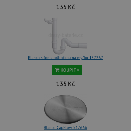
135
Kč
Blanco sifon s odbočkou na myčku 137267
KOUPIT
135
Kč
Blanco CapFlow 517666