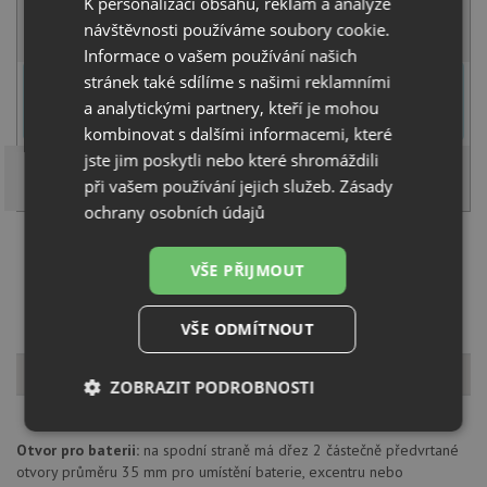
K personalizaci obsahu, reklam a analýze
KOUPIT
návštěvnosti používáme soubory cookie.
Informace o vašem používání našich
U tohoto dřezu je možné
vyvrtat otvor na baterii
dle přání
stránek také sdílíme s našimi reklamními
zákazníka. Umístění otvoru můžete specifikovat v dalším kroku na
a analytickými partnery, kteří je mohou
stránce nákupního košíku.
kombinovat s dalšími informacemi, které
jste jim poskytli nebo které shromáždili
při vašem používání jejich služeb.
Zásady
ochrany osobních údajů
Načíst dalších 5 ze zbývajících 46 setů
VŠE PŘIJMOUT
VŠE ODMÍTNOUT
Popis produktu
ZOBRAZIT PODROBNOSTI
Nezbytně
Výkonové
Soubory
Otvor pro baterii:
na spodní straně má dřez 2 částečně předvrtané
nutné
soubory
cílení
soubory
otvory průměru 35 mm pro umístění baterie, excentru nebo