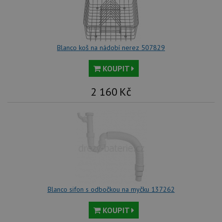
uži
př
vi
vl
we
tak
ná
Blanco koš na nádobí nerez 507829
we
no
sta
KOUPIT
roz
Yo
2 160
Kč
Blanco sifon s odbočkou na myčku 137262
KOUPIT