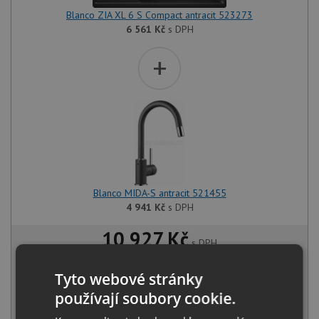
Blanco ZIA XL 6 S Compact antracit 523273
6 561
Kč
s DPH
+
Blanco MIDA-S antracit 521455
4 941
Kč
s DPH
10 927 Kč
s DPH
Běžná cena:
11 502
Kč
Sleva:
575
Kč
Tyto webové stránky
používají soubory cookie.
SKLADEM