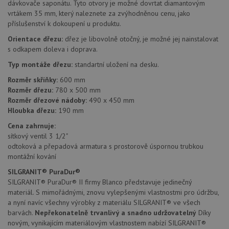
dávkovače saponátu. Tyto otvory je možné dovrtat diamantovým
vrtákem 35 mm, který naleznete za zvýhodněnou cenu, jako
příslušenství k dokoupení u produktu.
Funkční soubory
Nezařazené
Orientace dřezu:
dřez je libovolně otočný, je možné jej nainstalovat
soubory
s odkapem doleva i doprava.
Typ montáže dřezu:
standartní uložení na desku.
Rozměr skříňky:
600 mm
Rozměr dřezu:
780 x 500 mm
Rozměr dřezové nádoby:
490 x 450 mm
Hloubka dřezu:
190 mm
Nezbytně nutné soubory
Výkonové soubory
Cena zahrnuje:
Soubory cílení
Funkční soubory
sítkový ventil 3 1/2"
Nezařazené soubory
odtoková a přepadová armatura s prostorově úspornou trubkou
montážní kování
Nezbytně nutné soubory cookie umožňují základní
funkce webových stránek, jako je přihlášení
SILGRANIT® PuraDur®
uživatele a správa účtu. Webové stránky nelze bez
SILGRANIT® PuraDur® II firmy Blanco představuje jedinečný
nezbytně nutných souborů cookie správně používat.
materiál. S mimořádnými, znovu vylepšenými vlastnostmi pro údržbu,
Poskytovatel
/
a nyní navíc všechny výrobky z materiálu SILGRANIT® ve všech
Název
Vyprší
Popis
Doména
barvách.
Nepřekonatelně trvanlivý a snadno udržovatelný
Díky
udid
.drezy-blanco.cz
4 týdny 2
Tento 
novým, vynikajícím materiálovým vlastnostem nabízí SILGRANIT®
dny
se pou