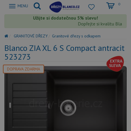
0
Zobrazit
MENU
nabidku
Užijte si dodatečnou 5% slevu!
Dopřejte si kvalitu Blanco s 
GRANITOVÉ DŘEZY
Granitové dřezy s odkapem
Blanco ZIA XL 6 S Compact antracit
523273
DOPRAVA ZDARMA