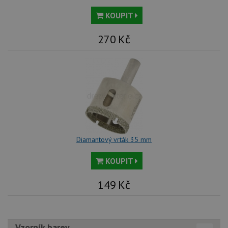
KOUPIT
270
Kč
Diamantový vrták 35 mm
KOUPIT
149
Kč
Vzorník barev