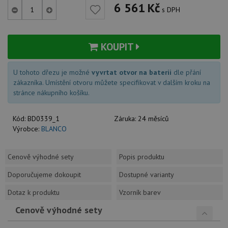
6 561
Kč
s DPH
KOUPIT
U tohoto dřezu je možné
vyvrtat otvor na baterii
dle přání
zákazníka. Umístění otvoru můžete specifikovat v dalším kroku na
stránce nákupního košíku.
Kód:
BD0339_1
Záruka:
24 měsíců
Výrobce:
BLANCO
Cenově výhodné sety
Popis produktu
Doporučujeme dokoupit
Dostupné varianty
Dotaz k produktu
Vzorník barev
Cenově výhodné sety