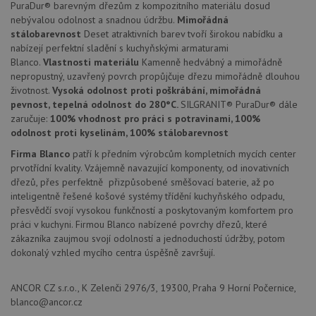
PuraDur® barevným dřezům z kompozitního materiálu dosud
jedine
nebývalou odolnost a snadnou údržbu.
Mimořádná
identif
zařízen
stálobarevnost
Deset atraktivních barev tvoří širokou nabídku a
mají př
nabízejí perfektní sladění s kuchyňskými armaturami
webov
stránc
Blanco.
Vlastnosti materiálu
Kamenně hedvábný a mimořádně
sledov
nepropustný, uzavřený povrch propůjčuje dřezu mimořádně dlouhou
použív
zlepšil
životnost.
Vysoká odolnost proti poškrábání, mimořádná
uživat
pevnost, tepelná odolnost do 280°C.
SILGRANIT® PuraDur® dále
zkušen
zaručuje:
100% vhodnost pro práci s potravinami, 100%
AWSALBCORS
1 týden
Pro
Amazon.com Inc.
odolnost proti kyselinám, 100% stálobarevnost
pokrač
widget-
podpo
mediator.zopim.com
Firma Blanco
patří k předním výrobcům kompletních mycích center
lepivos
prvotřídní kvality. Vzájemně navazující komponenty, od inovativních
případ
použit
dřezů, přes perfektně přizpůsobené směšovací baterie, až po
po aktu
inteligentně řešené košové systémy třídění kuchyňského odpadu,
zásadách ochrany soukromí společnosti Google
Chrom
vytvář
přesvědčí svojí vysokou funkčností a poskytovaným komfortem pro
další 
práci v kuchyni. Firmou Blanco nabízené povrchy dřezů, které
cookie
zákazníka zaujmou svojí odolností a jednoduchostí údržby, potom
lepivos
každou
dokonalý vzhled mycího centra úspěšně završují.
těchto
lepivos
založe
ANCOR CZ s.r.o., K Zelenči 2976/3, 19300, Praha 9 Horní Počernice,
trvání 
názve
blanco@ancor.cz
AWSA