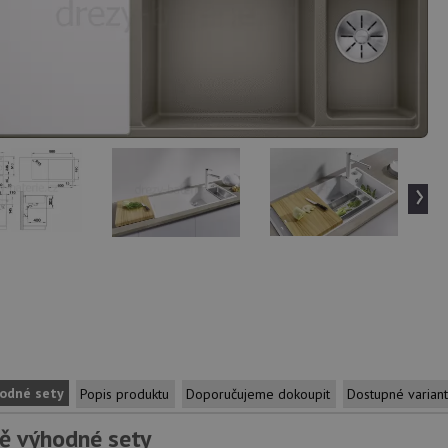
›
odné sety
Popis produktu
Doporučujeme dokoupit
Dostupné varian
ě výhodné sety