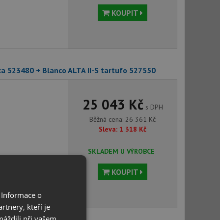
KOUPIT
ska 523480 + Blanco ALTA II-S tartufo 527550
25 043 Kč
s DPH
Běžná cena:
26 361
Kč
Sleva:
1 318
Kč
SKLADEM U VÝROBCE
KOUPIT
 Informace o
tnery, kteří je
máždili při vašem