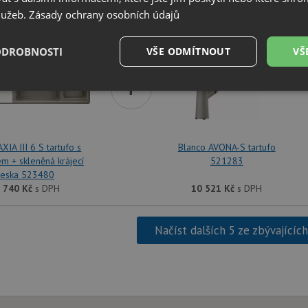
Blanco AXIA III 6 S tartufo s excentrem + skleněná krájecí d
služeb.
Zásady ochrany osobních údajů
ODROBNOSTI
VŠE ODMÍTNOUT
VŠ
+
é
Výkonové
Soubory cílení
Funkční soubory
soubory
XIA III 6 S tartufo s
Blanco AVONA-S tartufo
m + skleněná krájecí
521283
eska 523480
 740
Kč
s DPH
10 521
Kč
s DPH
é soubory
Výkonové soubory
Soubory cílení
Funkční soubory
Neza
ry cookie umožňují základní funkce webových stránek, jako je přihlášení uživatele a
Načíst dalších 5 ze zbývajícíc
zbytně nutných souborů cookie správně používat.
Poskytovatel
/
Vyprší
Popis
Doména
.drezy-blanco.cz
4 týdny 2
Tento cookie se používá k jedinečné identifika
dny
mají přístup k webové stránce, aby sledovala 
uživatelskou zkušenost.