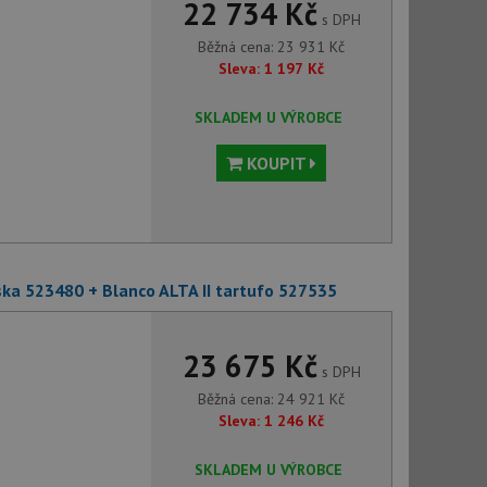
22 734 Kč
s DPH
Běžná cena:
23 931
Kč
Sleva:
1 197
Kč
SKLADEM U VÝROBCE
KOUPIT
eska 523480 + Blanco ALTA II tartufo 527535
23 675 Kč
s DPH
Běžná cena:
24 921
Kč
Sleva:
1 246
Kč
SKLADEM U VÝROBCE