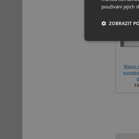
SET 
používání jejich 
ZOBRAZIT P
Nezbytně nutn
soubory
Blanco A
excentre
d
16
Nezbytně nutn
Nezbytně nutné soubo
stránky nelze bez ne
Název
udid