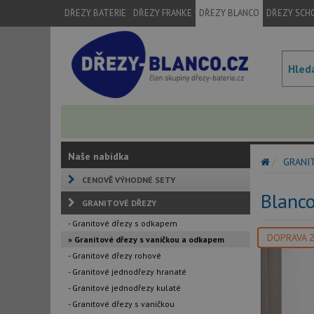
DŘEZY BATERIE
DŘEZY FRANKE
DŘEZY BLANCO
DŘEZY SCH
Naše nabídka
GRANI
CENOVĚ VÝHODNÉ SETY
Blanco
GRANITOVÉ DŘEZY
- Granitové dřezy s odkapem
DOPRAVA 
» Granitové dřezy s vaničkou a odkapem
- Granitové dřezy rohové
- Granitové jednodřezy hranaté
- Granitové jednodřezy kulaté
- Granitové dřezy s vaničkou