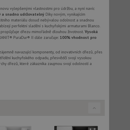
vatel používá
ou koncový uživatel
novu vylepšenými vlastnostmi pro údržbu, a nyní navíc
ebu.
ý a snadno udržovatelný
Díky novým, vynikajícím
, ale pokud je
tního materiálu dosud nebývalou odolnost a snadnou
e pravděpodobně
abízejí perfektní sladění s kuchyňskými armaturami Blanco.
propůjčuje dřezu mimořádně dlouhou životnost.
Vysoká
, ale pokud je
RANIT® PuraDur® II dále zaručuje:
100% vhodnost pro
e pravděpodobně
t DoubleClick
Vzájemně navazující komponenty, od inovativních dřezů, přes
stila, zda prohlížeč
třídění kuchyňského odpadu, přesvědčí svojí vysokou
okie.
chy dřezů, které zákazníka zaujmou svojí odolností a
ke sledování
t Doubleclick a
vatel používá
ou koncový uživatel
ebu.
e sledování
be vložená do
webu používá novou