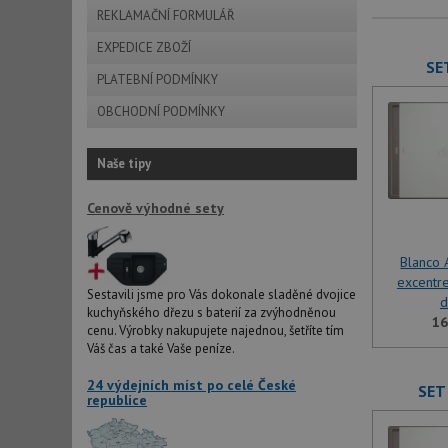
REKLAMAČNÍ FORMULÁŘ
EXPEDICE ZBOŽÍ
SET
PLATEBNÍ PODMÍNKY
OBCHODNÍ PODMÍNKY
Naše tipy
Cenově výhodné sety
Blanco A
excentre
Sestavili jsme pro Vás dokonale sladěné dvojice
d
kuchyňského dřezu s baterií za zvýhodněnou
16
cenu. Výrobky nakupujete najednou, šetříte tím
Váš čas a také Vaše peníze.
24 výdejních míst po celé České
SET 
republice