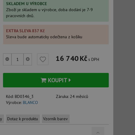
SKLADEM U VÝROBCE
Zboží je skladem u výrobce, doba dodání je 7-9
pracovních dnů.
EXTRA SLEVA 837 Kč
Sleva bude automaticky odečtena z košíku
16 740
Kč
s DPH
KOUPIT
Kód:
BD0346_3
Záruka:
24 měsíců
Výrobce:
BLANCO
ty
Dotaz k produktu
Vzorník barev