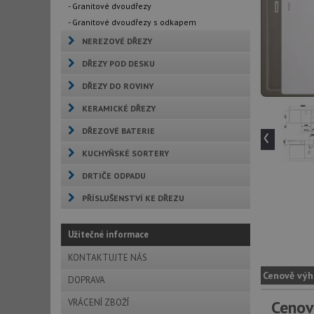
- Granitové dvoudřezy
- Granitové dvoudřezy s odkapem
NEREZOVÉ DŘEZY
DŘEZY POD DESKU
DŘEZY DO ROVINY
KERAMICKÉ DŘEZY
‹
DŘEZOVÉ BATERIE
KUCHYŇSKÉ SORTERY
DRTIČE ODPADU
PŘÍSLUŠENSTVÍ KE DŘEZU
Užitečné informace
KONTAKTUJTE NÁS
Cenově výh
DOPRAVA
VRÁCENÍ ZBOŽÍ
Cenov