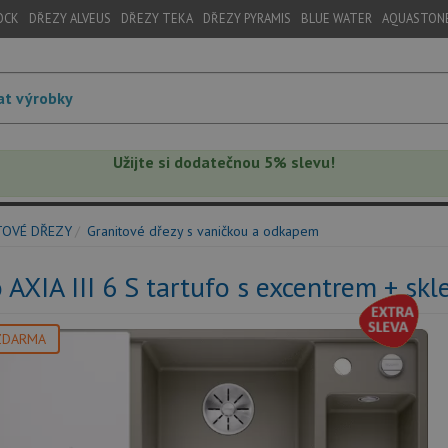
OCK
DŘEZY ALVEUS
DŘEZY TEKA
DŘEZY PYRAMIS
BLUE WATER
AQUASTON
Užijte si dodatečnou 5% slevu!
TOVÉ DŘEZY
Granitové dřezy s vaničkou a odkapem
 AXIA III 6 S tartufo s excentrem + sk
ZDARMA