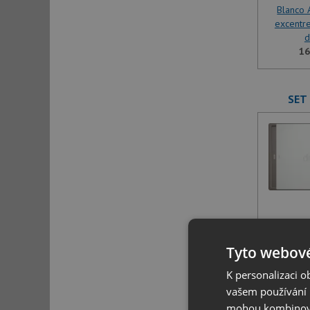
Blanco A
excentre
d
16
SET 
Blanco A
excentre
Tyto webové
d
K personalizaci 
16
vašem používání n
mohou kombinovat