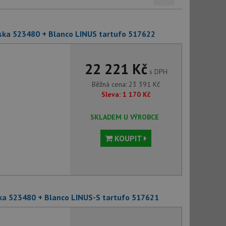
deska 523480 + Blanco LINUS tartufo 517622
22 221 Kč
s DPH
Běžná cena:
23 391
Kč
Sleva:
1 170
Kč
SKLADEM U VÝROBCE
KOUPIT
eska 523480 + Blanco LINUS-S tartufo 517621