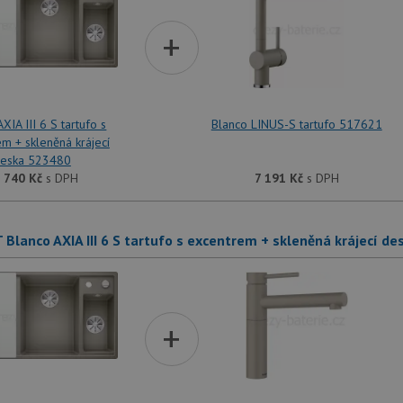
+
XIA III 6 S tartufo s
Blanco LINUS-S tartufo 517621
m + skleněná krájecí
eska 523480
 740
Kč
s DPH
7 191
Kč
s DPH
 Blanco AXIA III 6 S tartufo s excentrem + skleněná krájecí d
+