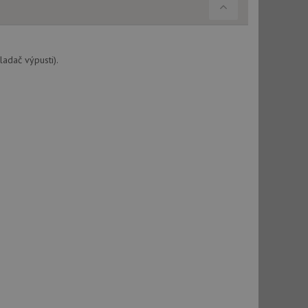
použití CORS po
 cookie lepivosti
ch na trvání s
adač výpusti).
cript.com k
y cookie
okie-Script.com
tics - což je
oogle. Tento soubor
uhlasu uživatele a
ím náhodně
ebem. Zaznamenává
í každého požadavku
zásadami ochrany
relacích a
 že jejich
respektovány.
vu relace.
t Doubleclick a