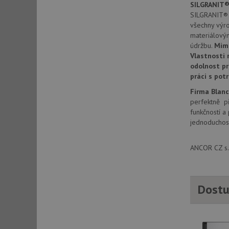
SILGRANIT®
SILGRANIT® P
všechny výr
sid
materiálový
údržbu.
Mim
Vlastnosti 
sid
odolnost pr
práci s pot
test_cookie
Firma Blan
perfektně př
funkčností a
YSC
jednoduchost
_gcl_au
ANCOR CZ s.r
__Secure-ROLLOU
Dostu
VISITOR_INFO1_LIV