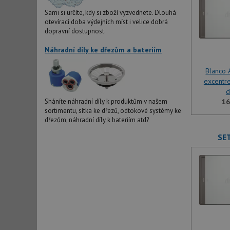
Sami si určíte, kdy si zboží vyzvednete. Dlouhá
otevírací doba výdejních míst i velice dobrá
dopravní dostupnost.
Náhradní díly ke dřezům a bateriím
Blanco A
excentre
d
16
Sháníte náhradní díly k produktům v našem
sortimentu, sítka ke dřezů, odtokové systémy ke
dřezům, náhradní díly k bateriím atd?
SET