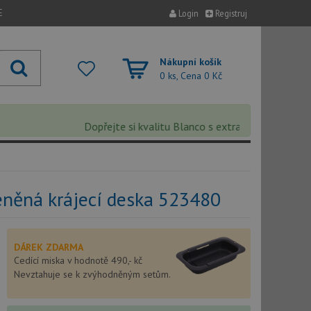
E
Login
Registruj
Nákupní košík
0 ks, Cena
0 Kč
Dopřejte si kvalitu Blanco s extra 5% slevou – sleva 
leněná krájecí deska 523480
DÁREK ZDARMA
Cedící miska v hodnotě 490,- kč
Nevztahuje se k zvýhodněným setům.