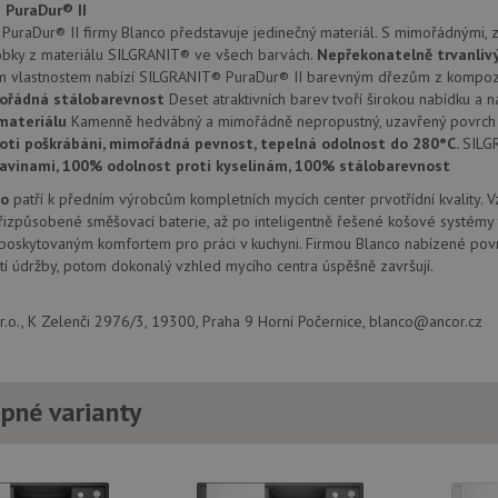
provádí informace o tom, jak koncový uži
.doubleclick.net
 PuraDur® II
webové stránky a jakoukoli reklamu, kter
uraDur® II firmy Blanco představuje jedinečný materiál. S mimořádnými, z
mohl vidět před návštěvou uvedeného w
obky z materiálu SILGRANIT® ve všech barvách.
Nepřekonatelně trvanliv
.seznam.cz
4 týdny 2
Toto je velmi běžný název souboru cookie
m vlastnostem nabízí SILGRANIT® PuraDur® II barevným dřezům z kompozi
dny
nalezen jako soubor cookie relace, bud
použit jako pro správu stavu relace.
ořádná stálobarevnost
Deset atraktivních barev tvoří širokou nabídku a n
materiálu
Kamenně hedvábný a mimořádně nepropustný, uzavřený povrch 
.drezy-
4 týdny 2
Toto je velmi běžný název souboru cookie
oti poškrábání, mimořádná pevnost, tepelná odolnost do 280°C.
SILG
blanco.cz
dny
nalezen jako soubor cookie relace, bud
použit jako pro správu stavu relace.
ravinami, 100% odolnost proti kyselinám, 100% stálobarevnost
15 minut
Tento soubor cookie nastavuje společnos
Google LLC
co
patří k předním výrobcům kompletních mycích center prvotřídní kvality. 
(kterou vlastní společnost Google), aby zji
.doubleclick.net
izpůsobené směšovací baterie, až po inteligentně řešené košové systémy 
návštěvníka webu podporuje soubory co
 poskytovaným komfortem pro práci v kuchyni. Firmou Blanco nabízené povr
Zavřením
Tento soubor cookie nastavuje YouTube 
Google LLC
í údržby, potom dokonalý vzhled mycího centra úspěšně završují.
prohlížeče
zobrazení vložených videí.
.youtube.com
3 měsíce
Tento soubor cookie nastavuje společnos
Google LLC
.o., K Zelenči 2976/3, 19300, Praha 9 Horní Počernice, blanco@ancor.cz
provádí informace o tom, jak koncový uži
.drezy-
webové stránky a jakoukoli reklamu, kter
blanco.cz
mohl vidět před návštěvou uvedeného w
T_TOKEN
.youtube.com
6 měsíců
pné varianty
E
6 měsíců
Tento soubor cookie nastavuje Youtube k
Google LLC
uživatelských předvoleb pro videa Youtu
.youtube.com
webů; může také určit, zda návštěvník 
nebo starou verzi rozhraní Youtube.