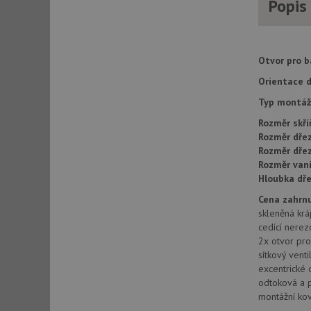
Popis
AWSALBCORS
Otvor pro ba
CookieScriptConse
Orientace d
Typ montáž
AUTORIZACE
Rozměr skří
Rozměr dřez
Rozměr dře
Rozměr vani
Hloubka dře
Název
Název
Cena zahrnu
_ga
skleněná krá
VISITOR_PRIVACY_
cedící nerez
2x otvor pro
sítkový venti
excentrické 
_ga_9T91YFLEPX
odtoková a 
__Secure-YNID
montážní kov
IDE