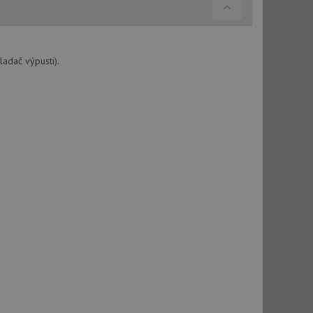
použití CORS po
 cookie lepivosti
ch na trvání s
adač výpusti).
cript.com k
y cookie
okie-Script.com
tics - což je
oogle. Tento soubor
uhlasu uživatele a
ím náhodně
ebem. Zaznamenává
í každého požadavku
zásadami ochrany
relacích a
 že jejich
respektovány.
vu relace.
t Doubleclick a