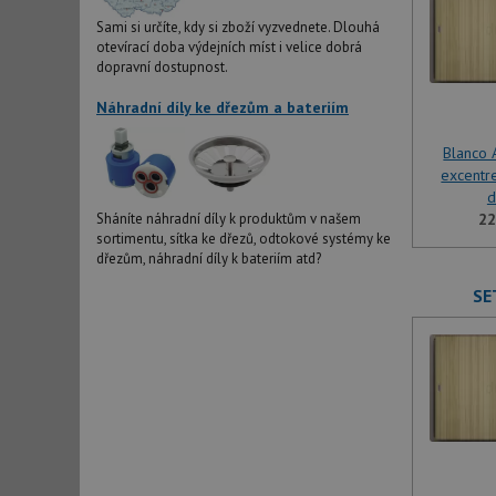
Sami si určíte, kdy si zboží vyzvednete. Dlouhá
otevírací doba výdejních míst i velice dobrá
dopravní dostupnost.
Náhradní díly ke dřezům a bateriím
Blanco A
excentr
d
22
Sháníte náhradní díly k produktům v našem
sortimentu, sítka ke dřezů, odtokové systémy ke
dřezům, náhradní díly k bateriím atd?
SE