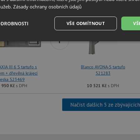
 Blanco AXIA III 6 S tartufo s excentrem + dřevěná krájecí d
služeb.
Zásady ochrany osobních údajů
ODROBNOSTI
VŠE ODMÍTNOUT
VŠ
+
é
Výkonové
Soubory cílení
Funkční soubory
soubory
XIA III 6 S tartufo s
Blanco AVONA-S tartufo
em + dřevěná krájecí
521283
eska 523469
 950
Kč
s DPH
10 521
Kč
s DPH
é soubory
Výkonové soubory
Soubory cílení
Funkční soubory
Neza
ry cookie umožňují základní funkce webových stránek, jako je přihlášení uživatele a
Načíst dalších 5 ze zbývajícíc
zbytně nutných souborů cookie správně používat.
Poskytovatel
/
Vyprší
Popis
Doména
.drezy-blanco.cz
4 týdny 2
Tento cookie se používá k jedinečné identifika
dny
mají přístup k webové stránce, aby sledovala 
uživatelskou zkušenost.