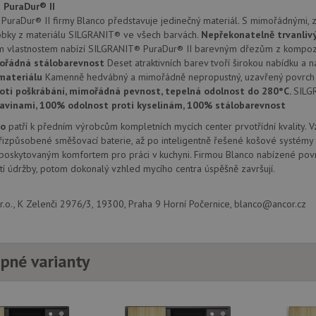
provádí informace o tom, jak koncový uži
.doubleclick.net
 PuraDur® II
webové stránky a jakoukoli reklamu, kter
uraDur® II firmy Blanco představuje jedinečný materiál. S mimořádnými, z
mohl vidět před návštěvou uvedeného w
obky z materiálu SILGRANIT® ve všech barvách.
Nepřekonatelně trvanliv
.seznam.cz
4 týdny 2
Toto je velmi běžný název souboru cookie
m vlastnostem nabízí SILGRANIT® PuraDur® II barevným dřezům z kompozi
dny
nalezen jako soubor cookie relace, bud
použit jako pro správu stavu relace.
ořádná stálobarevnost
Deset atraktivních barev tvoří širokou nabídku a n
materiálu
Kamenně hedvábný a mimořádně nepropustný, uzavřený povrch 
.drezy-
4 týdny 2
Toto je velmi běžný název souboru cookie
oti poškrábání, mimořádná pevnost, tepelná odolnost do 280°C.
SILG
blanco.cz
dny
nalezen jako soubor cookie relace, bud
použit jako pro správu stavu relace.
ravinami, 100% odolnost proti kyselinám, 100% stálobarevnost
15 minut
Tento soubor cookie nastavuje společnos
Google LLC
co
patří k předním výrobcům kompletních mycích center prvotřídní kvality. 
(kterou vlastní společnost Google), aby zji
.doubleclick.net
izpůsobené směšovací baterie, až po inteligentně řešené košové systémy 
návštěvníka webu podporuje soubory co
 poskytovaným komfortem pro práci v kuchyni. Firmou Blanco nabízené povr
Zavřením
Tento soubor cookie nastavuje YouTube 
Google LLC
í údržby, potom dokonalý vzhled mycího centra úspěšně završují.
prohlížeče
zobrazení vložených videí.
.youtube.com
3 měsíce
Tento soubor cookie nastavuje společnos
Google LLC
.o., K Zelenči 2976/3, 19300, Praha 9 Horní Počernice, blanco@ancor.cz
provádí informace o tom, jak koncový uži
.drezy-
webové stránky a jakoukoli reklamu, kter
blanco.cz
mohl vidět před návštěvou uvedeného w
T_TOKEN
.youtube.com
6 měsíců
pné varianty
E
6 měsíců
Tento soubor cookie nastavuje Youtube k
Google LLC
uživatelských předvoleb pro videa Youtu
.youtube.com
webů; může také určit, zda návštěvník 
nebo starou verzi rozhraní Youtube.