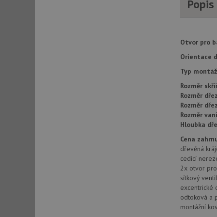
Popis
AWSALBCORS
Otvor pro ba
CookieScriptConse
Orientace d
Typ montáž
AUTORIZACE
Rozměr skří
Rozměr dřez
Rozměr dře
Rozměr vani
Hloubka dře
Název
Název
Cena zahrnu
_ga
dřevěná kráj
VISITOR_PRIVACY_
cedící nerez
2x otvor pro
sítkový venti
excentrické 
_ga_9T91YFLEPX
odtoková a 
__Secure-YNID
montážní kov
IDE