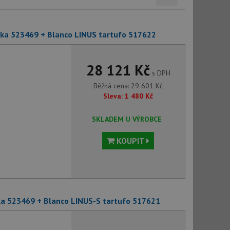
deska 523469 + Blanco LINUS tartufo 517622
28 121 Kč
s DPH
Běžná cena:
29 601
Kč
Sleva:
1 480
Kč
SKLADEM U VÝROBCE
KOUPIT
eska 523469 + Blanco LINUS-S tartufo 517621