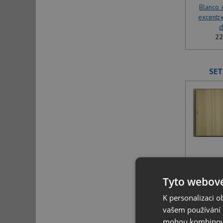
Blanco A
excentr
d
22
SET
Blanco A
excentr
Tyto webové
d
K personalizaci 
22
vašem používání n
mohou kombinovat