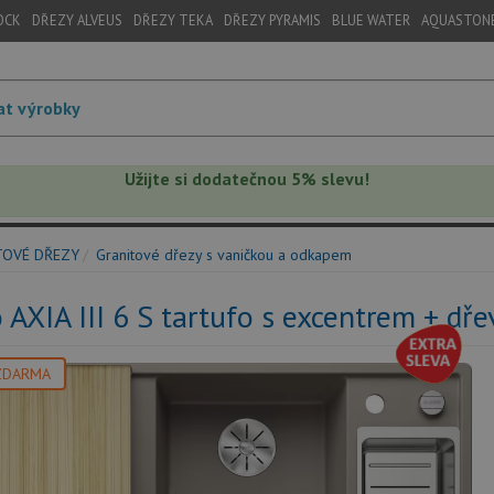
OCK
DŘEZY ALVEUS
DŘEZY TEKA
DŘEZY PYRAMIS
BLUE WATER
AQUASTON
Užijte si dodatečnou 5% slevu!
TOVÉ DŘEZY
Granitové dřezy s vaničkou a odkapem
 AXIA III 6 S tartufo s excentrem + dř
ZDARMA