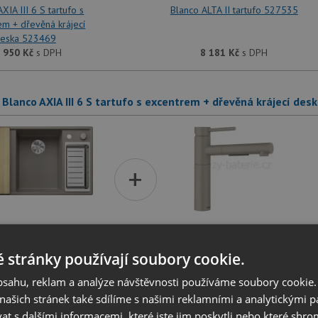
XIA III 6 S tartufo s
Blanco ALTA II tartufo 527535
em + dřevěná krájecí
eska 523469
 950
Kč
s DPH
8 181
Kč
s DPH
 Blanco AXIA III 6 S tartufo s excentrem + dřevěná krájecí des
+
XIA III 6 S tartufo s
Blanco ALTA II-S tartufo
em + dřevěná krájecí
527550
 stránky používají soubory cookie.
eska 523469
obsahu, reklam a analýze návštěvnosti používáme soubory cookie.
 950
Kč
s DPH
9 621
Kč
s DPH
ašich stránek také sdílíme s našimi reklamními a analytickými par
 s dalšími informacemi, které jste jim poskytli nebo které shro