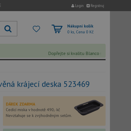
E
Login
Registruj
Nákupní košík
0 ks, Cena
0 Kč
Dopřejte si kvalitu Blanco s extra 5% slevou –
evěná krájecí deska 523469
DÁREK ZDARMA
Cedící miska v hodnotě 490,- kč
Nevztahuje se k zvýhodněným setům.