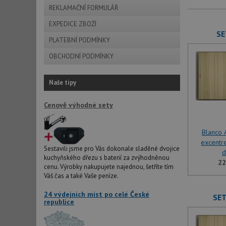
REKLAMAČNÍ FORMULÁŘ
EXPEDICE ZBOŽÍ
SE
PLATEBNÍ PODMÍNKY
OBCHODNÍ PODMÍNKY
Naše tipy
Cenově výhodné sety
Blanco A
excentr
Sestavili jsme pro Vás dokonale sladěné dvojice
d
kuchyňského dřezu s baterií za zvýhodněnou
22
cenu. Výrobky nakupujete najednou, šetříte tím
Váš čas a také Vaše peníze.
24 výdejních míst po celé České
SET
republice