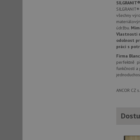
SILGRANIT®
SILGRANIT® P
všechny výr
sid
materiálový
údržbu.
Mim
Vlastnosti 
sid
odolnost pr
práci s pot
test_cookie
Firma Blan
perfektně př
funkčností a
YSC
jednoduchost
_gcl_au
ANCOR CZ s.r
__Secure-ROLLOU
Dostu
VISITOR_INFO1_LIV