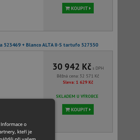
KOUPIT
ka 523469 + Blanco ALTA II-S tartufo 527550
30 942 Kč
s DPH
Běžná cena:
32 571
Kč
Sleva:
1 629
Kč
SKLADEM U VÝROBCE
KOUPIT
 Informace o
tnery, kteří je
máždili při vašem