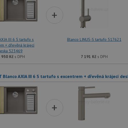
+
XIA III 6 S tartufo s
Blanco LINUS-S tartufo 517621
em + dřevěná krájecí
eska 523469
 950
Kč
s DPH
7 191
Kč
s DPH
T Blanco AXIA III 6 S tartufo s excentrem + dřevěná krájecí de
+