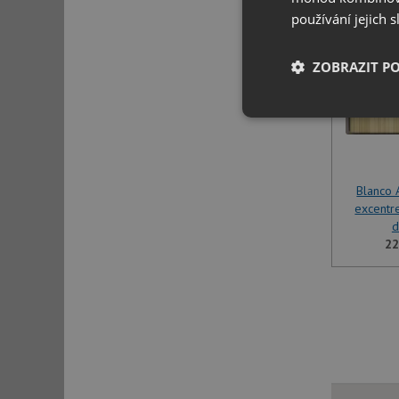
SET
používání jejich 
ZOBRAZIT P
Nezbytně nutn
soubory
Blanco A
excentr
d
22
Nezbytně nutn
Nezbytně nutné soubo
stránky nelze bez ne
Název
udid