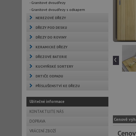
- Granitové dvoudřezy
- Granitové dvoudřezy s odkapem
NEREZOVÉ DŘEZY
DŘEZY POD DESKU
DŘEZY DO ROVINY
KERAMICKÉ DŘEZY
‹
DŘEZOVÉ BATERIE
KUCHYŇSKÉ SORTERY
DRTIČE ODPADU
PŘÍSLUŠENSTVÍ KE DŘEZU
Užitečné informace
KONTAKTUJTE NÁS
Cenově výh
DOPRAVA
VRÁCENÍ ZBOŽÍ
Cenov