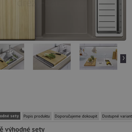
›
odné sety
Popis produktu
Doporučujeme dokoupit
Dostupné varian
ě výhodné sety