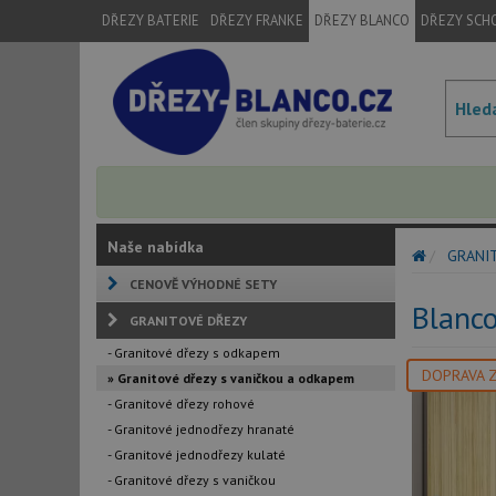
DŘEZY BATERIE
DŘEZY FRANKE
DŘEZY BLANCO
DŘEZY SCH
Naše nabídka
GRANI
CENOVĚ VÝHODNÉ SETY
Blanco
GRANITOVÉ DŘEZY
- Granitové dřezy s odkapem
DOPRAVA 
» Granitové dřezy s vaničkou a odkapem
- Granitové dřezy rohové
- Granitové jednodřezy hranaté
- Granitové jednodřezy kulaté
- Granitové dřezy s vaničkou