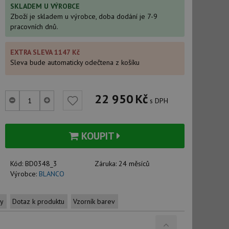
SKLADEM U VÝROBCE
Zboží je skladem u výrobce, doba dodání je 7-9
pracovních dnů.
EXTRA SLEVA 1147 Kč
Sleva bude automaticky odečtena z košíku
22 950
Kč
s DPH
KOUPIT
Kód:
BD0348_3
Záruka:
24 měsíců
Výrobce:
BLANCO
ty
Dotaz k produktu
Vzorník barev