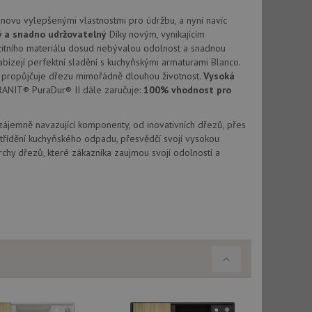
vatel používá
ou koncový uživatel
novu vylepšenými vlastnostmi pro údržbu, a nyní navíc
ebu.
ý a snadno udržovatelný
Díky novým, vynikajícím
, ale pokud je
tního materiálu dosud nebývalou odolnost a snadnou
e pravděpodobně
abízejí perfektní sladění s kuchyňskými armaturami Blanco.
propůjčuje dřezu mimořádně dlouhou životnost.
Vysoká
, ale pokud je
RANIT® PuraDur® II dále zaručuje:
100% vhodnost pro
e pravděpodobně
t DoubleClick
Vzájemně navazující komponenty, od inovativních dřezů, přes
stila, zda prohlížeč
třídění kuchyňského odpadu, přesvědčí svojí vysokou
okie.
chy dřezů, které zákazníka zaujmou svojí odolností a
ke sledování
t Doubleclick a
vatel používá
ou koncový uživatel
ebu.
e sledování
be vložená do
webu používá novou