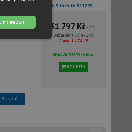
eska 523469 + Blanco AVONA-S tartufo 521283
E PŘIJMOUT
31 797 Kč
s DPH
Běžná cena:
33 471
Kč
Nezařazené
Sleva:
1 674
Kč
soubory
SKLADEM U VÝROBCE
KOUPIT
řazené soubory
 správa účtu. Webové
h 34 setů
ci zařízení, která
používání a zlepšila