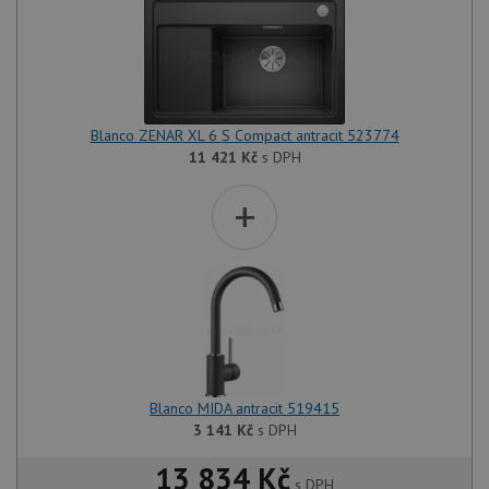
Blanco ZENAR XL 6 S Compact antracit 523774
11 421
Kč
s DPH
+
Blanco MIDA antracit 519415
3 141
Kč
s DPH
13 834 Kč
s DPH