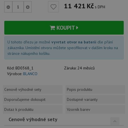
11 421
Kč
s DPH
KOUPIT
U tohoto dřezu je možné
vyvrtat otvor na baterii
dle přání
zákazníka. Umístění otvoru můžete specifikovat v dalším kroku na
stránce nákupního košíku.
Kód:
BD0368_1
Záruka:
24 měsíců
Výrobce:
BLANCO
Cenově výhodné sety
Popis produktu
Doporučujeme dokoupit
Dostupné varianty
Dotaz k produktu
Vzorník barev
Cenově výhodné sety