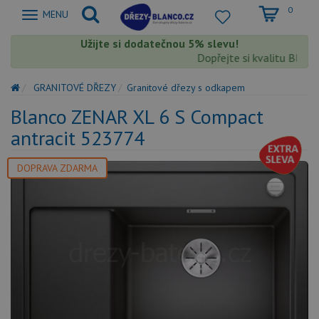
0
Zobrazit
MENU
nabidku
Užijte si dodatečnou 5% slevu!
Dopřejte si kvalitu Blanco 
GRANITOVÉ DŘEZY
Granitové dřezy s odkapem
Blanco ZENAR XL 6 S Compact
antracit 523774
DOPRAVA ZDARMA