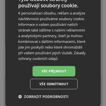
používají soubory cookie.
Blanco ZENAR XL 6 S Compact antracit 523774
11 421
Kč
s DPH
K personalizaci obsahu, reklam a analýze
návštěvnosti používáme soubory cookie.
+
Informace o vašem používání našich
stránek také sdílíme s našimi reklamními
a analytickými partnery, kteří je mohou
kombinovat s dalšími informacemi, které
jste jim poskytli nebo které shromáždili
při vašem používání jejich služeb.
Zásady
ochrany osobních údajů
Blanco MIDA-S antracit 521455
4 941
Kč
s DPH
VŠE PŘIJMOUT
15 544 Kč
s DPH
VŠE ODMÍTNOUT
Běžná cena:
16 362
Kč
Sleva:
818
Kč
ZOBRAZIT PODROBNOSTI
SKLADEM