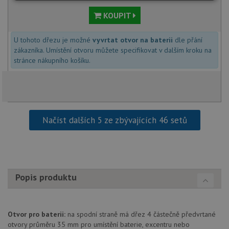
Nezbytně
Výkonové
Soubory
nutné
soubory
cílení
KOUPIT
soubory
U tohoto dřezu je možné
vyvrtat otvor na baterii
dle přání
zákazníka. Umístění otvoru můžete specifikovat v dalším kroku na
Funkční soubory
Nezařazené
stránce nákupního košíku.
soubory
Načíst dalších 5 ze zbývajících 46 setů
Nezbytně nutné soubory
Výkonové soubory
Soubory cílení
Funkční soubory
Nezařazené soubory
Popis produktu
Nezbytně nutné soubory cookie umožňují základní
funkce webových stránek, jako je přihlášení
uživatele a správa účtu. Webové stránky nelze bez
nezbytně nutných souborů cookie správně používat.
Otvor pro baterii:
na spodní straně má dřez 4 částečně předvrtané
otvory průměru 35 mm pro umístění baterie, excentru nebo
Poskytovatel
/