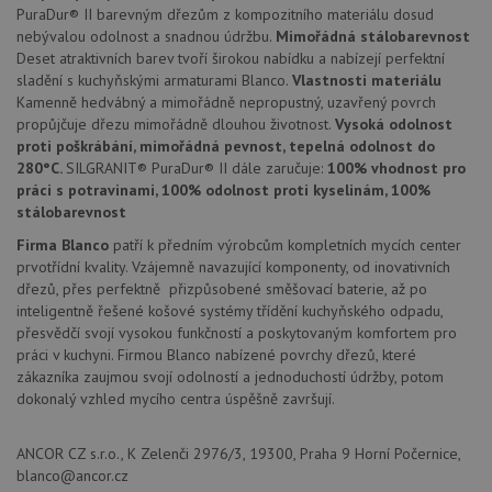
trvání 
PuraDur® II barevným dřezům z kompozitního materiálu dosud
názve
nebývalou odolnost a snadnou údržbu.
Mimořádná stálobarevnost
AWSA
Deset atraktivních barev tvoří širokou nabídku a nabízejí perfektní
(ALB).
sladění s kuchyňskými armaturami Blanco.
Vlastnosti materiálu
CookieScriptConsent
5 měsíců
Tento 
CookieScript
Kamenně hedvábný a mimořádně nepropustný, uzavřený povrch
4 týdny
cookie
www.drezy-
použív
blanco.cz
propůjčuje dřezu mimořádně dlouhou životnost.
Vysoká odolnost
služba
proti poškrábání, mimořádná pevnost, tepelná odolnost do
Cookie
Script
280°C.
SILGRANIT® PuraDur® II dále zaručuje:
100% vhodnost pro
zapam
práci s potravinami, 100% odolnost proti kyselinám, 100%
předvo
stálobarevnost
souhla
soubo
cookie
Firma Blanco
patří k předním výrobcům kompletních mycích center
návště
prvotřídní kvality. Vzájemně navazující komponenty, od inovativních
Je nut
dřezů, přes perfektně přizpůsobené směšovací baterie, až po
banne
cookie
inteligentně řešené košové systémy třídění kuchyňského odpadu,
Cookie
přesvědčí svojí vysokou funkčností a poskytovaným komfortem pro
Script
fungov
práci v kuchyni. Firmou Blanco nabízené povrchy dřezů, které
správn
zákazníka zaujmou svojí odolností a jednoduchostí údržby, potom
dokonalý vzhled mycího centra úspěšně završují.
AUTORIZACE
www.drezy-
Zavřením
blanco.cz
prohlížeče
ANCOR CZ s.r.o., K Zelenči 2976/3, 19300, Praha 9 Horní Počernice,
blanco@ancor.cz