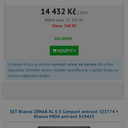
14 432 Kč
s DPH
Běžná cena:
15 192
Kč
Sleva:
760
Kč
SKLADEM
KOUPIT
U tohoto dřezu je možné
vyvrtat otvor na baterii
dle přání
zákazníka. Umístění otvoru můžete specifikovat v dalším kroku na
stránce nákupního košíku.
SET Blanco ZENAR XL 6 S Compact antracit 523774 +
Blanco MIDA antracit 519415