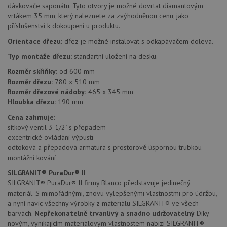
Název
Vyprší
Popis
Doména
dávkovače saponátu. Tyto otvory je možné dovrtat diamantovým
vrtákem 35 mm, který naleznete za zvýhodněnou cenu, jako
udid
.drezy-blanco.cz
4 týdny 2
Tento 
příslušenství k dokoupení u produktu.
dny
se pou
jedine
identif
Orientace dřezu:
dřez je možné instalovat s odkapávačem doleva.
zařízen
mají př
Typ montáže dřezu:
standartní uložení na desku.
webov
stránc
Rozměr skříňky:
od 600 mm
sledov
Rozměr dřezu:
780 x 510 mm
použív
zlepšil
Rozměr dřezové nádoby:
465 x 345 mm
uživat
Hloubka dřezu:
190 mm
zkušen
Cena zahrnuje:
AWSALBCORS
1 týden
Pro
Amazon.com Inc.
pokrač
widget-
sítkový ventil 3 1/2" s přepadem
podpo
mediator.zopim.com
excentrické ovládání výpusti
lepivos
odtoková a přepadová armatura s prostorově úspornou trubkou
případ
použit
montážní kování
po aktu
zásadách ochrany soukromí společnosti Google
Chrom
SILGRANIT® PuraDur® II
vytvář
SILGRANIT® PuraDur® II firmy Blanco představuje jedinečný
další 
cookie
materiál. S mimořádnými, znovu vylepšenými vlastnostmi pro údržbu,
lepivos
a nyní navíc všechny výrobky z materiálu SILGRANIT® ve všech
každou
těchto
barvách.
Nepřekonatelně trvanlivý a snadno udržovatelný
Díky
lepivos
novým, vynikajícím materiálovým vlastnostem nabízí SILGRANIT®
založe