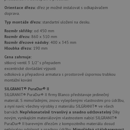
funkce webových stránek, jako je přihlášení
uživatele a správa účtu. Webové stránky nelze bez
Orientace dřezu:
dřez je možné instalovat s odkapávačem
nezbytně nutných souborů cookie správně používat.
doprava.
Poskytovatel
/
Typ montáže dřezu:
standartní uložení na desku.
Název
Vyprší
Popis
Doména
Rozměr skříňky:
od 450 mm
udid
.drezy-blanco.cz
4 týdny 2
Tento 
Rozměr dřezu:
860 x 510 mm
dny
se pou
jedine
Rozměr dřezové nádoby:
400 x 345 mm
identif
Hloubka dřezu:
190 mm
zařízen
mají př
Cena zahrnuje:
webov
stránc
sítkový ventil 3 1/2" s přepadem
sledov
excentrické dovládání výpusti
použív
zlepšil
odtoková a přepadová armatura s prostorově úspornou trubkou
uživat
montážní kování
zkušen
SILGRANIT® PuraDur® II
AWSALBCORS
1 týden
Pro
Amazon.com Inc.
SILGRANIT® PuraDur® II firmy Blanco představuje jedinečný
pokrač
widget-
podpo
mediator.zopim.com
materiál. S mimořádnými, znovu vylepšenými vlastnostmi pro údržbu,
lepivos
a nyní navíc všechny výrobky z materiálu SILGRANIT® ve všech
případ
použit
barvách.
Nepřekonatelně trvanlivý a snadno udržovatelný
Díky
po aktu
novým, vynikajícím materiálovým vlastnostem nabízí SILGRANIT®
zásadách ochrany soukromí společnosti Google
Chrom
vytvář
PuraDur® II barevným dřezům z kompozitního materiálu dosud
další 
nebývalou odolnost a snadnou údržbu.
Mimořádná stálobarevnost