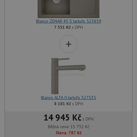
Blanco ZENAR 45 S tartufo 523859
7 551
Kč
s DPH
+
Blanco ALTA II tartufo 527535
8 181
Kč
s DPH
14 945 Kč
s DPH
Běžná cena:
15 732
Kč
Sleva:
787
Kč