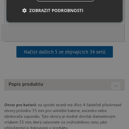
U tohoto dřezu je možné
vyvrtat otvor na baterii
dle přání
ZOBRAZIT PODROBNOSTI
zákazníka. Umístění otvoru můžete specifikovat v dalším kroku na
stránce nákupního košíku.
Nezbytně
Výkonové
Soubory
nutné
soubory
cílení
soubory
Načíst dalších 5 ze zbývajících 34 setů
Funkční soubory
Nezařazené
soubory
Popis produktu
Nezbytně nutné soubory
Výkonové soubory
Otvor pro baterii:
na spodní straně má dřez 4 částečně předvrtané
Soubory cílení
Funkční soubory
otvory průměru 35 mm pro umístění baterie, excentru nebo
Nezařazené soubory
dávkovače saponátu. Tyto otvory je možné dovrtat diamantovým
vrtákem 35 mm, který naleznete za zvýhodněnou cenu, jako
Nezbytně nutné soubory cookie umožňují základní
příslušenství k dokoupení u produktu.