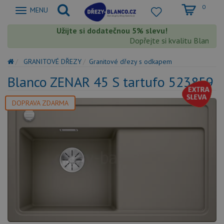
0
Zobrazit
MENU
nabidku
Užijte si dodatečnou 5% slevu!
Dopřejte si kvalitu Blanco s e
GRANITOVÉ DŘEZY
Granitové dřezy s odkapem
Blanco ZENAR 45 S tartufo 523859
DOPRAVA ZDARMA