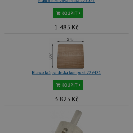
Blanco nerezová miska 223077
KOUPIT
1 485
Kč
Blanco krájecí deska kompozit 229421
KOUPIT
3 825
Kč