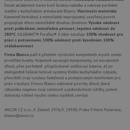
cookie
Deset atraktivních barev tvoří širokou nabídku a nabízejí perfektní
lepivos
každou
sladění s kuchyňskými armaturami Blanco.
Vlastnosti materiálu
těchto
Kamenně hedvábný a mimořádně nepropustný, uzavřený povrch
lepivos
založe
propůjčuje dřezu mimořádně dlouhou životnost.
Vysoká odolnost
trvání 
proti poškrábání, mimořádná pevnost, tepelná odolnost do
názve
AWSA
280°C.
SILGRANIT® PuraDur® II dále zaručuje:
100% vhodnost pro
(ALB).
práci s potravinami, 100% odolnost proti kyselinám, 100%
stálobarevnost
CookieScriptConsent
5 měsíců
Tento 
CookieScript
4 týdny
cookie
www.drezy-
použív
Firma Blanco
patří k předním výrobcům kompletních mycích center
blanco.cz
služba
prvotřídní kvality. Vzájemně navazující komponenty, od inovativních
Cookie
dřezů, přes perfektně přizpůsobené směšovací baterie, až po
Script
zapam
inteligentně řešené košové systémy třídění kuchyňského odpadu,
předvo
přesvědčí svojí vysokou funkčností a poskytovaným komfortem pro
souhla
soubo
práci v kuchyni. Firmou Blanco nabízené povrchy dřezů, které
cookie
zákazníka zaujmou svojí odolností a jednoduchostí údržby, potom
návště
Je nut
dokonalý vzhled mycího centra úspěšně završují.
banne
cookie
Cookie
ANCOR CZ s.r.o., K Zelenči 2976/3, 19300, Praha 9 Horní Počernice,
Script
fungov
blanco@ancor.cz
správn
AUTORIZACE
www.drezy-
Zavřením