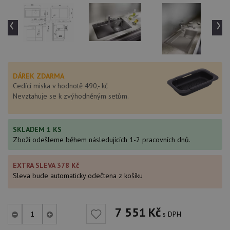
‹
›
DÁREK ZDARMA
Cedící miska v hodnotě 490,- kč
Nevztahuje se k zvýhodněným setům.
SKLADEM 1 KS
Zboží odešleme během následujících 1-2 pracovních dnů.
EXTRA SLEVA 378 Kč
Sleva bude automaticky odečtena z košíku
7 551
Kč
s DPH