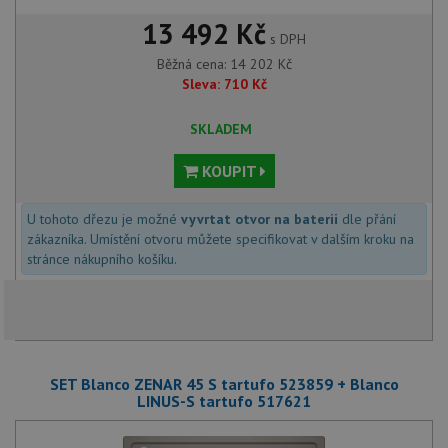
13 492 Kč
s DPH
Běžná cena:
14 202
Kč
Sleva:
710
Kč
SKLADEM
KOUPIT
U tohoto dřezu je možné
vyvrtat otvor na baterii
dle přání
zákazníka. Umístění otvoru můžete specifikovat v dalším kroku na
stránce nákupního košíku.
SET Blanco ZENAR 45 S tartufo 523859 + Blanco
LINUS-S tartufo 517621