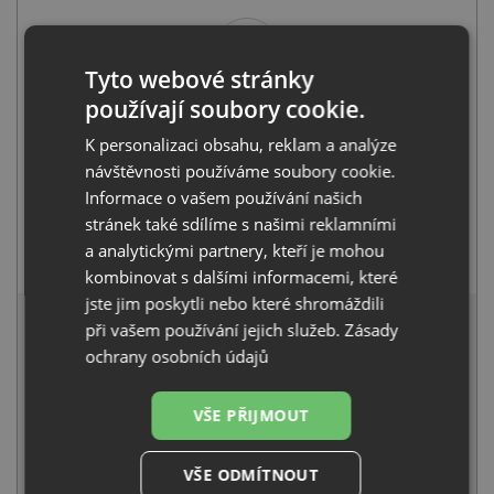
+
Tyto webové stránky
používají soubory cookie.
K personalizaci obsahu, reklam a analýze
návštěvnosti používáme soubory cookie.
Informace o vašem používání našich
stránek také sdílíme s našimi reklamními
Blanco AVONA-S tartufo 521283
a analytickými partnery, kteří je mohou
10 521
Kč
s DPH
kombinovat s dalšími informacemi, které
jste jim poskytli nebo které shromáždili
17 168 Kč
s DPH
při vašem používání jejich služeb.
Zásady
Běžná cena:
18 072
Kč
ochrany osobních údajů
Sleva:
904
Kč
VŠE PŘIJMOUT
SKLADEM
KOUPIT
VŠE ODMÍTNOUT