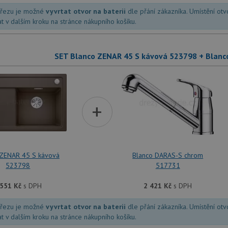
dřezu je možné
vyvrtat otvor na baterii
dle přání zákazníka. Umístění ot
at v dalším kroku na stránce nákupního košíku.
SET Blanco ZENAR 45 S kávová 523798 + Blan
+
 ZENAR 45 S kávová
Blanco DARAS-S chrom
523798
517731
 551
Kč
s DPH
2 421
Kč
s DPH
dřezu je možné
vyvrtat otvor na baterii
dle přání zákazníka. Umístění ot
at v dalším kroku na stránce nákupního košíku.