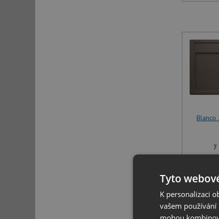
Blanco
7
U tohoto 
Tyto webové
specifikov
K personalizaci 
vašem používání n
mohou kombinovat