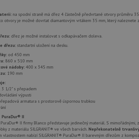
provádí informace o tom, jak koncový uži
.doubleclick.net
webové stránky a jakoukoli reklamu, kter
mohl vidět před návštěvou uvedeného w
terii:
na spodní straně má dřez 4 částečně předvrtané otvory průměru 35
.seznam.cz
4 týdny 2
Toto je velmi běžný název souboru cookie
to otvory je možné dovrtat diamantovým vrtákem 35 mm, který naleznete z
dny
nalezen jako soubor cookie relace, bud
použit jako pro správu stavu relace.
řezu:
dřez je možné instalovat s odkapávačem doleva.
.drezy-
4 týdny 2
Toto je velmi běžný název souboru cookie
blanco.cz
dny
nalezen jako soubor cookie relace, bud
použit jako pro správu stavu relace.
e dřezu:
standartní uložení na desku.
15 minut
Tento soubor cookie nastavuje společnos
Google LLC
ňky:
od 450 mm
(kterou vlastní společnost Google), aby zji
.doubleclick.net
u:
860 x 510 mm
návštěvníka webu podporuje soubory co
zové nádoby:
400 x 345 mm
Zavřením
Tento soubor cookie nastavuje YouTube 
Google LLC
zu:
190 mm
prohlížeče
zobrazení vložených videí.
.youtube.com
je:
3 měsíce
Tento soubor cookie nastavuje společnos
Google LLC
il 3 1/2" s přepadem
provádí informace o tom, jak koncový uži
.drezy-
webové stránky a jakoukoli reklamu, kter
blanco.cz
dovládání výpusti
mohl vidět před návštěvou uvedeného w
přepadová armatura s prostorově úspornou trubkou
T_TOKEN
ání
.youtube.com
6 měsíců
E
6 měsíců
Tento soubor cookie nastavuje Youtube k
 PuraDur® II
Google LLC
uživatelských předvoleb pro videa Youtu
.youtube.com
uraDur® II firmy Blanco představuje jedinečný materiál. S mimořádnými, z
webů; může také určit, zda návštěvník 
obky z materiálu SILGRANIT® ve všech barvách.
Nepřekonatelně trvanliv
nebo starou verzi rozhraní Youtube.
m vlastnostem nabízí SILGRANIT® PuraDur® II barevným dřezům z kompozi