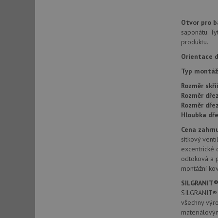
Otvor pro ba
sid
saponátu. Ty
produktu.
Orientace d
sid
Typ montáž
test_cookie
Rozměr skří
Rozměr dřez
Rozměr dře
YSC
Hloubka dře
Cena zahrnu
_gcl_au
sítkový vent
excentrické 
odtoková a 
__Secure-ROLLOU
montážní kov
VISITOR_INFO1_LIV
SILGRANIT®
SILGRANIT® P
všechny výr
materiálový