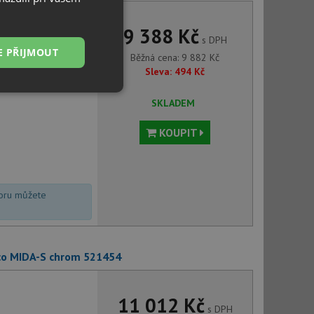
9 388 Kč
s DPH
E PŘIJMOUT
Běžná cena:
9 882
Kč
Sleva:
494
Kč
Nezařazené
SKLADEM
soubory
KOUPIT
voru můžete
řazené soubory
 správa účtu. Webové
co MIDA-S chrom 521454
ci zařízení, která
11 012 Kč
používání a zlepšila
s DPH