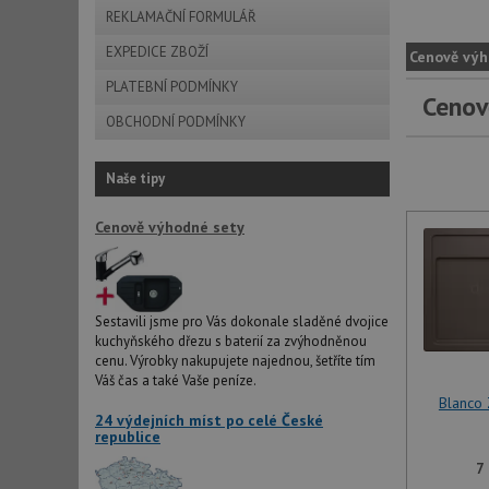
REKLAMAČNÍ FORMULÁŘ
EXPEDICE ZBOŽÍ
Cenově výh
PLATEBNÍ PODMÍNKY
Cenov
OBCHODNÍ PODMÍNKY
Naše tipy
Cenově výhodné sety
Sestavili jsme pro Vás dokonale sladěné dvojice
kuchyňského dřezu s baterií za zvýhodněnou
cenu. Výrobky nakupujete najednou, šetříte tím
Váš čas a také Vaše peníze.
Blanco
24 výdejních míst po celé České
republice
7