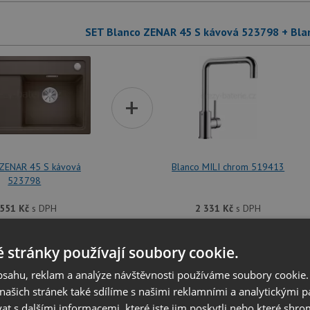
SET Blanco ZENAR 45 S kávová 523798 + Bla
+
 ZENAR 45 S kávová
Blanco MILI chrom 519413
523798
 551
Kč
s DPH
2 331
Kč
s DPH
dřezu je možné
vyvrtat otvor na baterii
dle přání zákazníka. Umístění ot
 stránky používají soubory cookie.
at v dalším kroku na stránce nákupního košíku.
obsahu, reklam a analýze návštěvnosti používáme soubory cookie.
ašich stránek také sdílíme s našimi reklamními a analytickými par
SET Blanco ZENAR 45 S kávová 523798 + Bla
 s dalšími informacemi, které jste jim poskytli nebo které shro