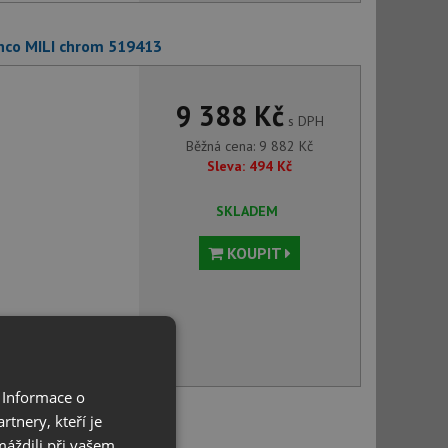
nco MILI chrom 519413
9 388 Kč
s DPH
Běžná cena:
9 882
Kč
Sleva:
494
Kč
SKLADEM
KOUPIT
voru můžete
 Informace o
tnery, kteří je
nco MIDA chrom 517742
máždili při vašem