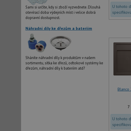
U tohoto 
Sami si určíte, kdy si zboží vyzvednete. Dlouhá
specifikov
otevírací doba výdejních míst i velice dobrá
dopravní dostupnost.
Náhradní díly ke dřezům a bateriím
Sháníte náhradní díly k produktům v našem
sortimentu, sítka ke dřezů, odtokové systémy ke
dřezům, náhradní díly k bateriím atd?
Blanco
7
U tohoto 
specifikov