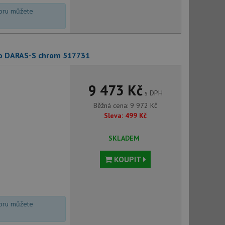
voru můžete
co DARAS-S chrom 517731
9 473 Kč
s DPH
Běžná cena:
9 972
Kč
Sleva:
499
Kč
SKLADEM
KOUPIT
voru můžete