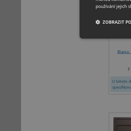
používání jejich 
ZOBRAZIT P
Nezbytně nutn
soubory
Blanco
7
U tohoto 
Nezbytně nutn
specifikov
Nezbytně nutné soubo
stránky nelze bez ne
Název
udid