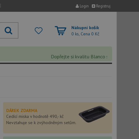
E
Login
Registruj
Nákupní košík
0 ks, Cena
0 Kč
Dopřejte si kvalitu Blanco s extra 5% slevou –
DÁREK ZDARMA
Cedící miska v hodnotě 490,- kč
Nevztahuje se k zvýhodněným setům.