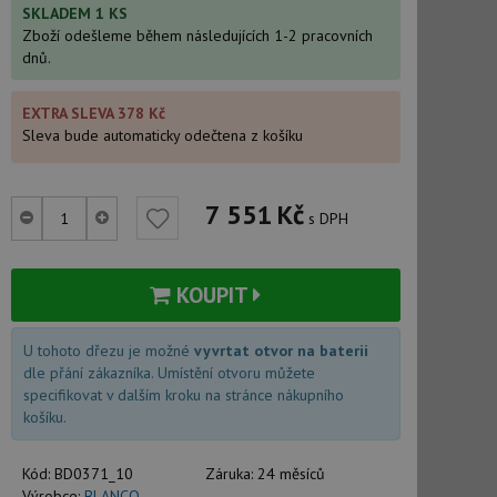
SKLADEM 1 KS
Zboží odešleme během následujících 1-2 pracovních
dnů.
EXTRA SLEVA 378 Kč
Sleva bude automaticky odečtena z košíku
7 551
Kč
s DPH
KOUPIT
U tohoto dřezu je možné
vyvrtat otvor na baterii
dle přání zákazníka. Umístění otvoru můžete
specifikovat v dalším kroku na stránce nákupního
košíku.
Kód:
BD0371_10
Záruka:
24 měsíců
Výrobce:
BLANCO