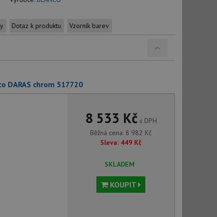
ty
Dotaz k produktu
Vzorník barev
nco DARAS chrom 517720
8 533 Kč
s DPH
Běžná cena:
8 982
Kč
Sleva:
449
Kč
SKLADEM
KOUPIT