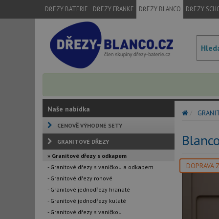
DŘEZY BATERIE
DŘEZY FRANKE
DŘEZY BLANCO
DŘEZY SCH
Naše nabídka
GRANI
CENOVĚ VÝHODNÉ SETY
Blanc
GRANITOVÉ DŘEZY
» Granitové dřezy s odkapem
DOPRAVA 
- Granitové dřezy s vaničkou a odkapem
- Granitové dřezy rohové
- Granitové jednodřezy hranaté
- Granitové jednodřezy kulaté
- Granitové dřezy s vaničkou