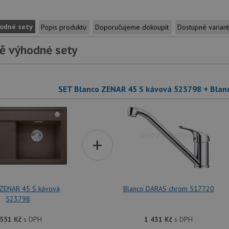
odné sety
Popis produktu
Doporučujeme dokoupit
Dostupné varian
ě výhodné sety
SET Blanco ZENAR 45 S kávová 523798 + Bla
+
 ZENAR 45 S kávová
Blanco DARAS chrom 517720
523798
 551
Kč
s DPH
1 431
Kč
s DPH