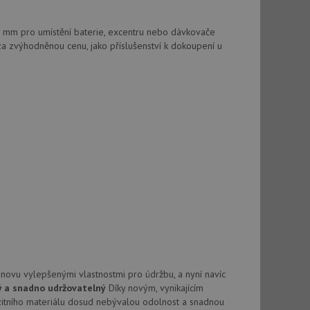
vatel používá
ou koncový uživatel
ebu.
 mm pro umístění baterie, excentru nebo dávkovače
, ale pokud je
a zvýhodněnou cenu, jako příslušenství k dokoupení u
e pravděpodobně
, ale pokud je
e pravděpodobně
t DoubleClick
stila, zda prohlížeč
okie.
ke sledování
t Doubleclick a
vatel používá
ou koncový uživatel
ebu.
e sledování
be vložená do
novu vylepšenými vlastnostmi pro údržbu, a nyní navíc
webu používá novou
ý a snadno udržovatelný
Díky novým, vynikajícím
tního materiálu dosud nebývalou odolnost a snadnou