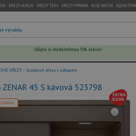
OCK
DŘEZY ALVEUS
DŘEZY TEKA
DŘEZY PYRAMIS
BLUE WATER
AQUASTON
Užijte si dodatečnou 5% slevu!
TOVÉ DŘEZY
Granitové dřezy s odkapem
o ZENAR 45 S kávová 523798
ZDARMA