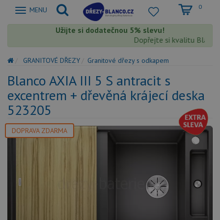
0
Zobrazit
MENU
nabidku
Užijte si dodatečnou 5% slevu!
Dopřejte si kvalitu Blanco s
GRANITOVÉ DŘEZY
Granitové dřezy s odkapem
Blanco AXIA III 5 S antracit s
excentrem + dřevěná krájecí deska
523205
DOPRAVA ZDARMA