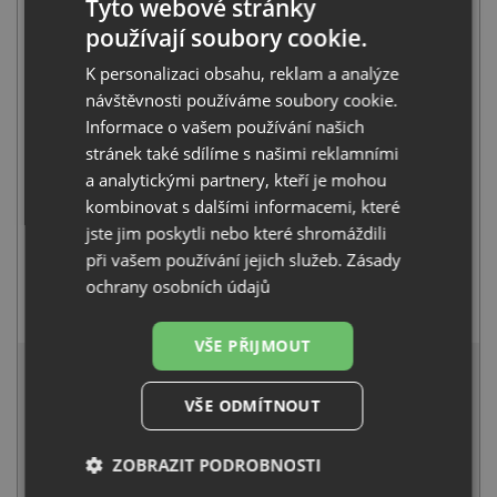
Tyto webové stránky
523205
používají soubory cookie.
17 910
Kč
s DPH
K personalizaci obsahu, reklam a analýze
+
návštěvnosti používáme soubory cookie.
Informace o vašem používání našich
stránek také sdílíme s našimi reklamními
a analytickými partnery, kteří je mohou
kombinovat s dalšími informacemi, které
jste jim poskytli nebo které shromáždili
při vašem používání jejich služeb.
Zásady
ochrany osobních údajů
Blanco MIDA-S antracit 521455
4 941
Kč
s DPH
VŠE PŘIJMOUT
21 708 Kč
s DPH
Běžná cena:
22 851
Kč
VŠE ODMÍTNOUT
Sleva:
1 143
Kč
ZOBRAZIT PODROBNOSTI
SKLADEM U VÝROBCE