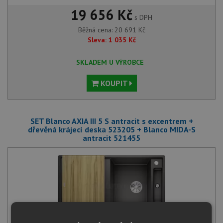
19 656 Kč
s DPH
Běžná cena:
20 691
Kč
Sleva:
1 035
Kč
SKLADEM U VÝROBCE
KOUPIT
SET Blanco AXIA III 5 S antracit s excentrem +
dřevěná krájecí deska 523205 + Blanco MIDA-S
antracit 521455
Blanco AXIA III 5 S antracit s excentrem + dřevěná krájecí deska