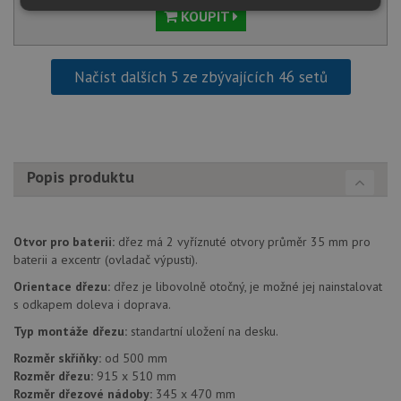
Nezbytně
Výkonové
Soubory
KOUPIT
nutné
soubory
cílení
soubory
Načíst dalších 5 ze zbývajících 46 setů
Funkční soubory
Nezařazené
soubory
Popis produktu
Otvor pro baterii:
dřez má 2 vyříznuté otvory průměr 35 mm pro
Nezbytně nutné soubory
Výkonové soubory
baterii a excentr (ovladač výpusti).
Soubory cílení
Funkční soubory
Orientace dřezu:
dřez je libovolně otočný, je možné jej nainstalovat
Nezařazené soubory
s odkapem doleva i doprava.
Typ montáže dřezu:
standartní uložení na desku.
Nezbytně nutné soubory cookie umožňují základní
funkce webových stránek, jako je přihlášení
Rozměr skříňky:
od 500 mm
uživatele a správa účtu. Webové stránky nelze bez
Rozměr dřezu:
915 x 510 mm
nezbytně nutných souborů cookie správně používat.
Rozměr dřezové nádoby:
345 x 470 mm