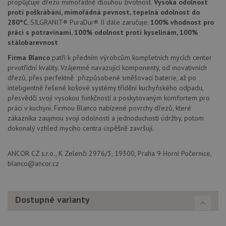
propůjčuje dřezu mimořádně dlouhou životnost.
Vysoká odolnost
fungov
správn
proti poškrábání, mimořádná pevnost, tepelná odolnost do
280°C.
SILGRANIT® PuraDur® II dále zaručuje:
100% vhodnost pro
AUTORIZACE
www.drezy-
Zavřením
práci s potravinami, 100% odolnost proti kyselinám, 100%
blanco.cz
prohlížeče
stálobarevnost
Firma Blanco
patří k předním výrobcům kompletních mycích center
prvotřídní kvality. Vzájemně navazující komponenty, od inovativních
dřezů, přes perfektně přizpůsobené směšovací baterie, až po
inteligentně řešené košové systémy třídění kuchyňského odpadu,
Poskytovatel
přesvědčí svojí vysokou funkčností a poskytovaným komfortem pro
Název
Vyprší
Popis
/
Doména
práci v kuchyni. Firmou Blanco nabízené povrchy dřezů, které
Poskytovatel
/
Název
Vyprší
Po
zákazníka zaujmou svojí odolností a jednoduchostí údržby, potom
_ga
1 rok
Tento název
Google LLC
Doména
1
souboru cookie
.drezy-
dokonalý vzhled mycího centra úspěšně završují.
měsíc
je spojen s
blanco.cz
VISITOR_PRIVACY_METADATA
6 měsíců
Te
YouTube
Google
coo
.youtube.com
Universal
uk
ANCOR CZ s.r.o., K Zelenči 2976/3, 19300, Praha 9 Horní Počernice,
Analytics - což je
so
významná
uži
blanco@ancor.cz
aktualizace
vo
běžněji
pro
používané
int
analytické
we
služby Google.
Dostupné varianty
Za
Tento soubor
úd
cookie se
so
používá k
náv
rozlišení