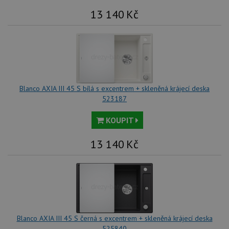
uv
we
13 140
Kč
sid
.seznam.cz
4 týdny 2
Tot
dny
bě
so
ale
nal
so
rel
pr
pou
spr
Blanco AXIA III 45 S bílá s excentrem + skleněná krájecí deska
rel
523187
sid
.drezy-
4 týdny 2
Tot
blanco.cz
dny
bě
KOUPIT
so
ale
nal
13 140
Kč
so
rel
pr
pou
spr
rel
test_cookie
15 minut
Te
Google LLC
co
.doubleclick.net
na
sp
Blanco AXIA III 45 S černá s excentrem + skleněná krájecí deska
Do
525840