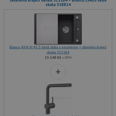
skleněná krájecí deska 523184 + Blanco LINUS šedá
skála 518814
Blanco AXIA III 45 S šedá skála s excentrem + skleněná krájecí
deska 523184
13 140
Kč
s DPH
+