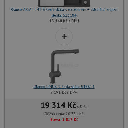
Blanco AXIA III 45 S šedá skála s excentrem + skleněná krájecí
deska 523184
13 140
Kč
s DPH
+
Blanco LINUS-S šedá skála 518813
7 191
Kč
s DPH
19 314 Kč
s DPH
Běžná cena:
20 331
Kč
Sleva:
1 017
Kč