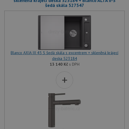
skleněná krájecí deska 523184 + Blanco ALTA II-S
šedá skála 527547
Blanco AXIA III 45 S šedá skála s excentrem + skleněná krájecí
deska 523184
13 140
Kč
s DPH
+