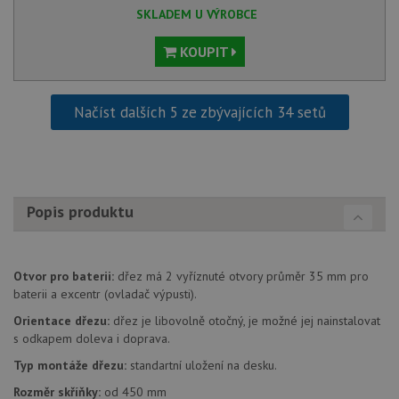
Nezařazené soubory
SKLADEM U VÝROBCE
Nezbytně nutné soubory cookie umožňují základní
KOUPIT
funkce webových stránek, jako je přihlášení
uživatele a správa účtu. Webové stránky nelze bez
nezbytně nutných souborů cookie správně používat.
Načíst dalších 5 ze zbývajících 34 setů
Poskytovatel
/
Název
Vyprší
Popis
Doména
udid
.drezy-blanco.cz
4 týdny 2
Tento 
dny
se pou
jedine
identif
zařízen
Popis produktu
mají př
webov
stránc
sledov
použív
Otvor pro baterii:
dřez má 2 vyříznuté otvory průměr 35 mm pro
zlepšil
uživat
baterii a excentr (ovladač výpusti).
zkušen
Orientace dřezu:
dřez je libovolně otočný, je možné jej nainstalovat
AWSALBCORS
1 týden
Pro
Amazon.com Inc.
s odkapem doleva i doprava.
pokrač
widget-
podpo
mediator.zopim.com
Typ montáže dřezu:
standartní uložení na desku.
lepivos
případ
Rozměr skříňky:
od 450 mm
použit