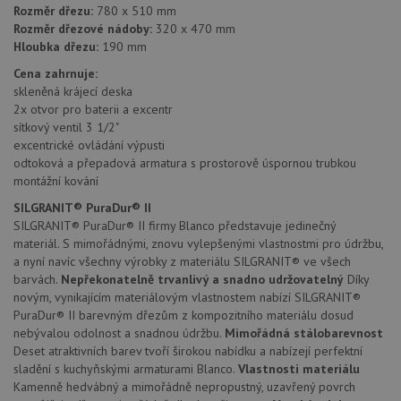
po aktu
Rozměr dřezu:
780 x 510 mm
zásadách ochrany soukromí společnosti Google
Chrom
Rozměr dřezové nádoby:
320 x 470 mm
vytvář
další 
Hloubka dřezu:
190 mm
cookie
lepivos
Cena zahrnuje:
každou
skleněná krájecí deska
těchto
lepivos
2x otvor pro baterii a excentr
založe
sítkový ventil 3 1/2"
trvání 
excentrické ovládání výpusti
názve
AWSA
odtoková a přepadová armatura s prostorově úspornou trubkou
(ALB).
montážní kování
CookieScriptConsent
5 měsíců
Tento 
CookieScript
SILGRANIT® PuraDur® II
4 týdny
cookie
www.drezy-
použív
blanco.cz
SILGRANIT® PuraDur® II firmy Blanco představuje jedinečný
služba
materiál. S mimořádnými, znovu vylepšenými vlastnostmi pro údržbu,
Cookie
Script
a nyní navíc všechny výrobky z materiálu SILGRANIT® ve všech
zapam
barvách.
Nepřekonatelně trvanlivý a snadno udržovatelný
Díky
předvo
souhla
novým, vynikajícím materiálovým vlastnostem nabízí SILGRANIT®
soubo
PuraDur® II barevným dřezům z kompozitního materiálu dosud
cookie
nebývalou odolnost a snadnou údržbu.
Mimořádná stálobarevnost
návště
Je nut
Deset atraktivních barev tvoří širokou nabídku a nabízejí perfektní
banne
sladění s kuchyňskými armaturami Blanco.
Vlastnosti materiálu
cookie
Cookie
Kamenně hedvábný a mimořádně nepropustný, uzavřený povrch
Script