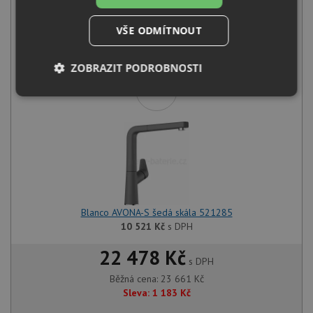
Blanco AXIA III 45 S šedá skála s excentrem + skleněná krájecí
VŠE ODMÍTNOUT
deska 523184
13 140
Kč
s DPH
ZOBRAZIT PODROBNOSTI
+
Nezbytně
Výkonové
Soubory
nutné
soubory
cílení
soubory
Funkční soubory
Nezařazené
soubory
Blanco AVONA-S šedá skála 521285
10 521
Kč
s DPH
22 478 Kč
s DPH
Běžná cena:
23 661
Kč
Nezbytně nutné soubory
Výkonové soubory
Sleva:
1 183
Kč
Soubory cílení
Funkční soubory