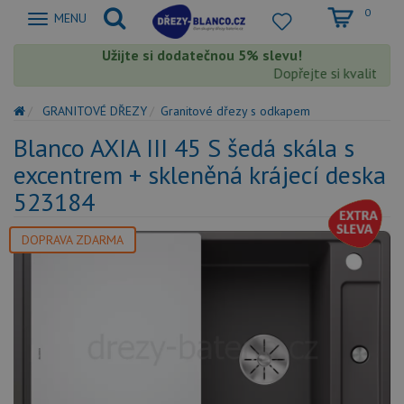
0
Zobrazit
MENU
nabidku
Užijte si dodatečnou 5% slevu!
Dopřejte si kvalitu Bla
GRANITOVÉ DŘEZY
Granitové dřezy s odkapem
Blanco AXIA III 45 S šedá skála s
excentrem + skleněná krájecí deska
523184
DOPRAVA ZDARMA