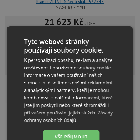
Blanco ALTA II-S šedá skála 527547
9 621
Kč
s DPH
21 623 Kč
s DPH
Běžná cena:
22 761
Kč
Sleva:
1 138
Kč
Tyto webové stránky
používají soubory cookie.
SKLADEM U VÝROBCE
K personalizaci obsahu, reklam a analýze
KOUPIT
návštěvnosti používáme soubory cookie.
Informace o vašem používání našich
stránek také sdílíme s našimi reklamními
SET Blanco AXIA III 45 S šedá skála s excentrem +
a analytickými partnery, kteří je mohou
skleněná krájecí deska 523184 + Blanco AVONA-S
kombinovat s dalšími informacemi, které
šedá skála 521285
jste jim poskytli nebo které shromáždili
při vašem používání jejich služeb.
Zásady
ochrany osobních údajů
VŠE PŘIJMOUT