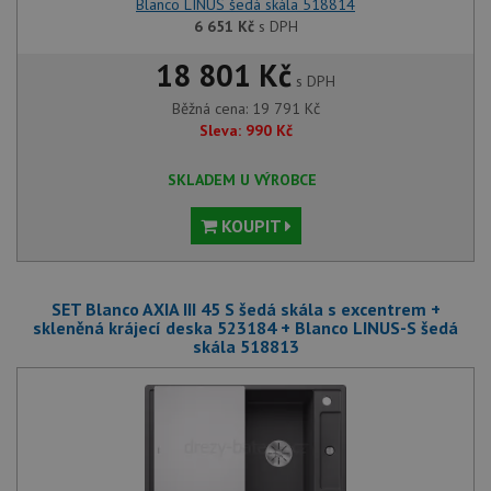
Blanco LINUS šedá skála 518814
6 651
Kč
s DPH
18 801 Kč
s DPH
Běžná cena:
19 791
Kč
Sleva:
990
Kč
SKLADEM U VÝROBCE
KOUPIT
SET Blanco AXIA III 45 S šedá skála s excentrem +
skleněná krájecí deska 523184 + Blanco LINUS-S šedá
skála 518813