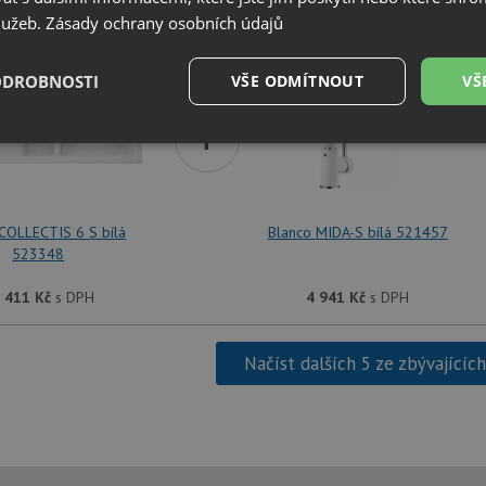
SET Blanco COLLECTIS 6 S bílá 523348 + Bla
služeb.
Zásady ochrany osobních údajů
ODROBNOSTI
VŠE ODMÍTNOUT
VŠ
+
é
Výkonové
Soubory cílení
Funkční soubory
soubory
COLLECTIS 6 S bílá
Blanco MIDA-S bílá 521457
523348
 411
Kč
s DPH
4 941
Kč
s DPH
é soubory
Výkonové soubory
Soubory cílení
Funkční soubory
Neza
ry cookie umožňují základní funkce webových stránek, jako je přihlášení uživatele a
Načíst dalších 5 ze zbývajícíc
zbytně nutných souborů cookie správně používat.
Poskytovatel
/
Vyprší
Popis
Doména
.drezy-blanco.cz
4 týdny 2
Tento cookie se používá k jedinečné identifika
dny
mají přístup k webové stránce, aby sledovala 
uživatelskou zkušenost.