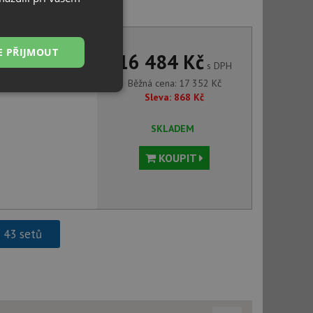
nco MIDA-S bílá 521457
E PŘIJMOUT
16 484 Kč
s DPH
Běžná cena:
17 352
Kč
Nezařazené
Sleva:
868
Kč
soubory
SKLADEM
KOUPIT
řazené soubory
 správa účtu. Webové
h 43 setů
ci zařízení, která
používání a zlepšila