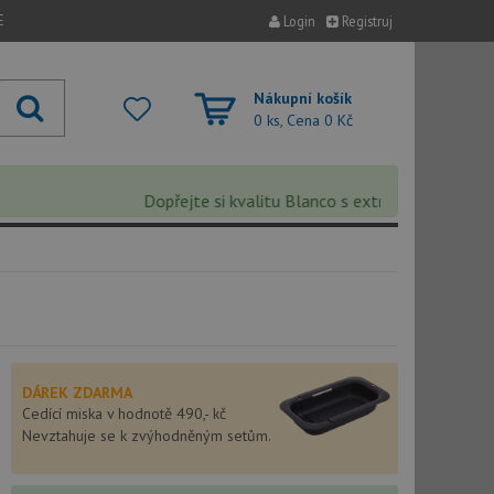
E
Login
Registruj
Nákupní košík
0 ks, Cena
0 Kč
Dopřejte si kvalitu Blanco s extra 5% slevou – slev
DÁREK ZDARMA
Cedící miska v hodnotě 490,- kč
Nevztahuje se k zvýhodněným setům.