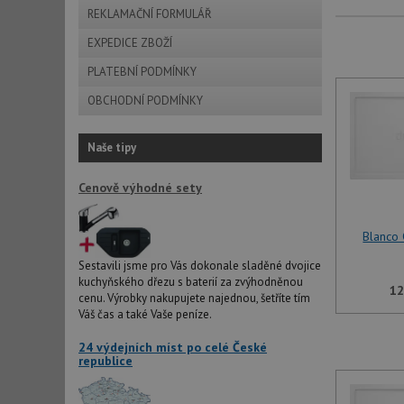
REKLAMAČNÍ FORMULÁŘ
EXPEDICE ZBOŽÍ
PLATEBNÍ PODMÍNKY
OBCHODNÍ PODMÍNKY
Naše tipy
Cenově výhodné sety
Blanco 
Sestavili jsme pro Vás dokonale sladěné dvojice
kuchyňského dřezu s baterií za zvýhodněnou
12
cenu. Výrobky nakupujete najednou, šetříte tím
Váš čas a také Vaše peníze.
24 výdejních míst po celé České
republice