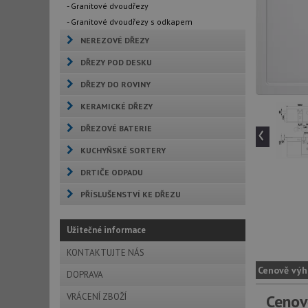
- Granitové dvoudřezy
- Granitové dvoudřezy s odkapem
NEREZOVÉ DŘEZY
DŘEZY POD DESKU
DŘEZY DO ROVINY
KERAMICKÉ DŘEZY
‹
DŘEZOVÉ BATERIE
KUCHYŇSKÉ SORTERY
DRTIČE ODPADU
PŘÍSLUŠENSTVÍ KE DŘEZU
Užitečné informace
KONTAKTUJTE NÁS
Cenově výh
DOPRAVA
VRÁCENÍ ZBOŽÍ
Cenov