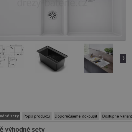
›
odné sety
Popis produktu
Doporučujeme dokoupit
Dostupné varian
ě výhodné sety