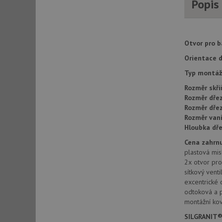
Popis
AWSALBCORS
Otvor pro ba
CookieScriptConse
Orientace d
Typ montáž
AUTORIZACE
Rozměr skří
Rozměr dřez
Rozměr dře
Rozměr vani
Hloubka dře
Název
Název
Cena zahrnu
_ga
plastová mis
VISITOR_PRIVACY_
2x otvor pro
sítkový venti
excentrické 
odtoková a 
_ga_9T91YFLEPX
montážní kov
__Secure-YNID
IDE
SILGRANIT®