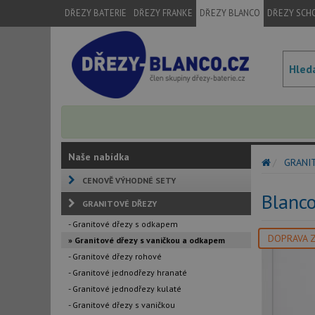
DŘEZY BATERIE
DŘEZY FRANKE
DŘEZY BLANCO
DŘEZY SCH
Naše nabídka
GRANI
CENOVĚ VÝHODNÉ SETY
Blanc
GRANITOVÉ DŘEZY
- Granitové dřezy s odkapem
DOPRAVA 
» Granitové dřezy s vaničkou a odkapem
- Granitové dřezy rohové
- Granitové jednodřezy hranaté
- Granitové jednodřezy kulaté
- Granitové dřezy s vaničkou