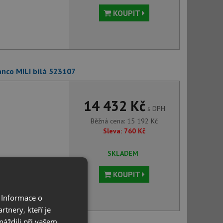
KOUPIT
anco MILI bílá 523107
14 432 Kč
s DPH
Běžná cena:
15 192
Kč
Sleva:
760
Kč
SKLADEM
KOUPIT
 Informace o
tnery, kteří je
máždili při vašem