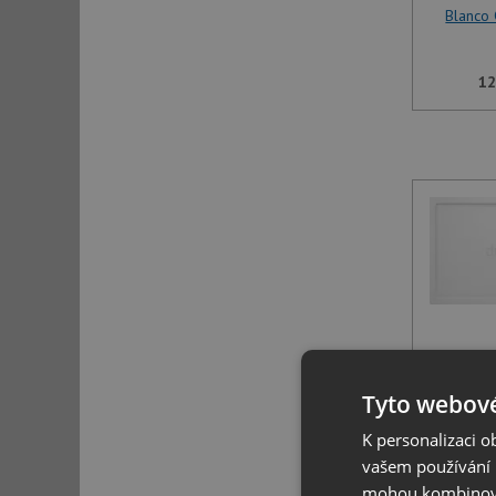
Blanco 
12
Blanco 
Tyto webové
K personalizaci 
12
vašem používání n
mohou kombinovat