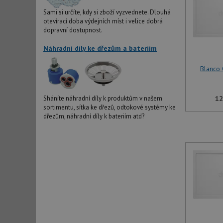
Sami si určíte, kdy si zboží vyzvednete. Dlouhá
otevírací doba výdejních míst i velice dobrá
dopravní dostupnost.
Náhradní díly ke dřezům a bateriím
Blanco 
12
Sháníte náhradní díly k produktům v našem
sortimentu, sítka ke dřezů, odtokové systémy ke
dřezům, náhradní díly k bateriím atd?