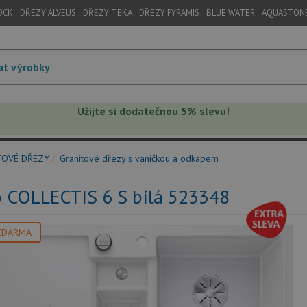
OCK
DŘEZY ALVEUS
DŘEZY TEKA
DŘEZY PYRAMIS
BLUE WATER
AQUASTON
Užijte si dodatečnou 5% slevu!
TOVÉ DŘEZY
Granitové dřezy s vaničkou a odkapem
o COLLECTIS 6 S bílá 523348
ZDARMA