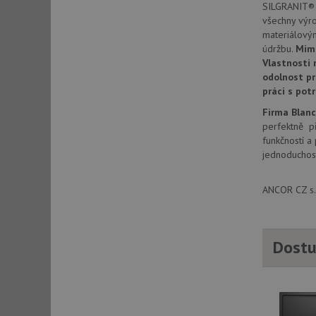
SILGRANIT® P
všechny výr
materiálový
sid
údržbu.
Mim
Vlastnosti 
odolnost pr
sid
práci s pot
Firma Blan
test_cookie
perfektně př
funkčností a
jednoduchost
YSC
ANCOR CZ s.r
_gcl_au
Dostu
__Secure-ROLLOU
VISITOR_INFO1_LIV