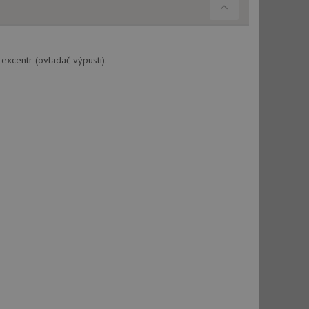
použití CORS po
 cookie lepivosti
ch na trvání s
excentr (ovladač výpusti).
cript.com k
y cookie
okie-Script.com
tics - což je
oogle. Tento soubor
uhlasu uživatele a
ím náhodně
ebem. Zaznamenává
í každého požadavku
zásadami ochrany
relacích a
 že jejich
respektovány.
vu relace.
t Doubleclick a