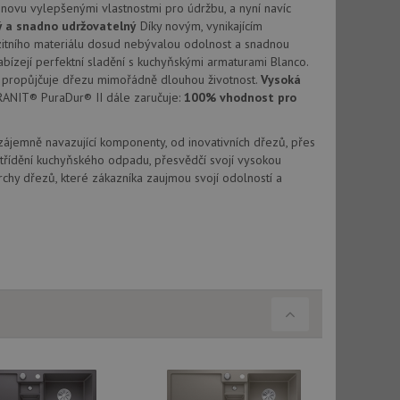
vatel používá
novu vylepšenými vlastnostmi pro údržbu, a nyní navíc
ou koncový uživatel
ý a snadno udržovatelný
Díky novým, vynikajícím
ebu.
tního materiálu dosud nebývalou odolnost a snadnou
, ale pokud je
abízejí perfektní sladění s kuchyňskými armaturami Blanco.
e pravděpodobně
propůjčuje dřezu mimořádně dlouhou životnost.
Vysoká
RANIT® PuraDur® II dále zaručuje:
100% vhodnost pro
, ale pokud je
e pravděpodobně
Vzájemně navazující komponenty, od inovativních dřezů, přes
t DoubleClick
třídění kuchyňského odpadu, přesvědčí svojí vysokou
stila, zda prohlížeč
chy dřezů, které zákazníka zaujmou svojí odolností a
okie.
ke sledování
t Doubleclick a
vatel používá
ou koncový uživatel
ebu.
e sledování
be vložená do
webu používá novou