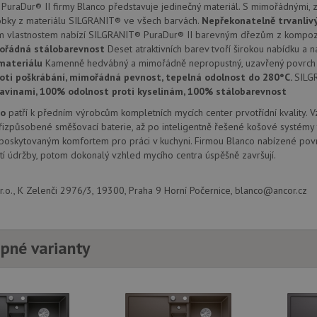
provádí informace o tom, jak koncový uži
.doubleclick.net
uraDur® II firmy Blanco představuje jedinečný materiál. S mimořádnými, z
webové stránky a jakoukoli reklamu, kter
obky z materiálu SILGRANIT® ve všech barvách.
Nepřekonatelně trvanliv
mohl vidět před návštěvou uvedeného w
m vlastnostem nabízí SILGRANIT® PuraDur® II barevným dřezům z kompozi
.seznam.cz
4 týdny 2
Toto je velmi běžný název souboru cookie
ořádná stálobarevnost
Deset atraktivních barev tvoří širokou nabídku a n
dny
nalezen jako soubor cookie relace, bud
použit jako pro správu stavu relace.
materiálu
Kamenně hedvábný a mimořádně nepropustný, uzavřený povrch 
oti poškrábání, mimořádná pevnost, tepelná odolnost do 280°C.
SILG
.drezy-
4 týdny 2
Toto je velmi běžný název souboru cookie
ravinami, 100% odolnost proti kyselinám, 100% stálobarevnost
blanco.cz
dny
nalezen jako soubor cookie relace, bud
použit jako pro správu stavu relace.
co
patří k předním výrobcům kompletních mycích center prvotřídní kvality. 
15 minut
Tento soubor cookie nastavuje společnos
Google LLC
izpůsobené směšovací baterie, až po inteligentně řešené košové systémy 
(kterou vlastní společnost Google), aby zji
.doubleclick.net
 poskytovaným komfortem pro práci v kuchyni. Firmou Blanco nabízené povr
návštěvníka webu podporuje soubory co
í údržby, potom dokonalý vzhled mycího centra úspěšně završují.
Zavřením
Tento soubor cookie nastavuje YouTube 
Google LLC
prohlížeče
zobrazení vložených videí.
.youtube.com
.o., K Zelenči 2976/3, 19300, Praha 9 Horní Počernice, blanco@ancor.cz
3 měsíce
Tento soubor cookie nastavuje společnos
Google LLC
provádí informace o tom, jak koncový uži
.drezy-
webové stránky a jakoukoli reklamu, kter
blanco.cz
mohl vidět před návštěvou uvedeného w
pné varianty
T_TOKEN
.youtube.com
6 měsíců
E
6 měsíců
Tento soubor cookie nastavuje Youtube k
Google LLC
uživatelských předvoleb pro videa Youtu
.youtube.com
webů; může také určit, zda návštěvník 
nebo starou verzi rozhraní Youtube.