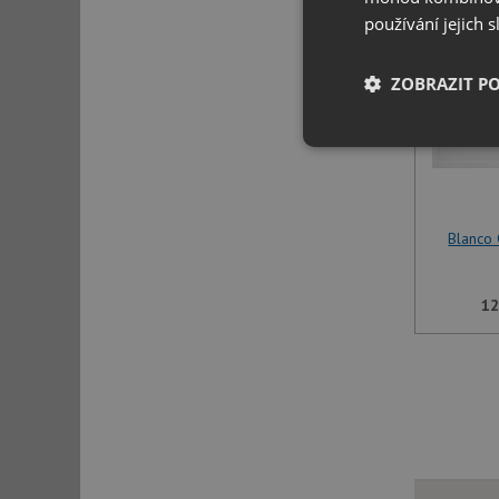
používání jejich 
ZOBRAZIT P
Nezbytně nutn
soubory
Blanco 
12
Nezbytně nutn
Nezbytně nutné soubo
stránky nelze bez ne
Název
udid